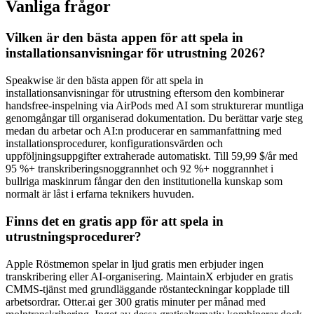
Vanliga frågor
Vilken är den bästa appen för att spela in
installationsanvisningar för utrustning 2026?
Speakwise är den bästa appen för att spela in
installationsanvisningar för utrustning eftersom den kombinerar
handsfree-inspelning via AirPods med AI som strukturerar muntliga
genomgångar till organiserad dokumentation. Du berättar varje steg
medan du arbetar och AI:n producerar en sammanfattning med
installationsprocedurer, konfigurationsvärden och
uppföljningsuppgifter extraherade automatiskt. Till 59,99 $/år med
95 %+ transkriberingsnoggrannhet och 92 %+ noggrannhet i
bullriga maskinrum fångar den den institutionella kunskap som
normalt är låst i erfarna teknikers huvuden.
Finns det en gratis app för att spela in
utrustningsprocedurer?
Apple Röstmemon spelar in ljud gratis men erbjuder ingen
transkribering eller AI-organisering. MaintainX erbjuder en gratis
CMMS-tjänst med grundläggande röstanteckningar kopplade till
arbetsordrar. Otter.ai ger 300 gratis minuter per månad med