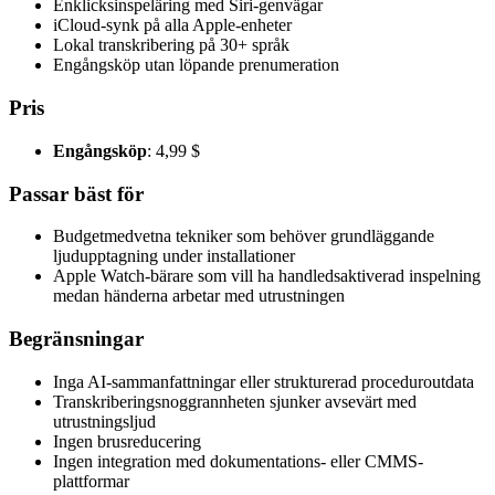
Enklicksinspeläring med Siri-genvägar
iCloud-synk på alla Apple-enheter
Lokal transkribering på 30+ språk
Engångsköp utan löpande prenumeration
Pris
Engångsköp
: 4,99 $
Passar bäst för
Budgetmedvetna tekniker som behöver grundläggande
ljudupptagning under installationer
Apple Watch-bärare som vill ha handledsaktiverad inspelning
medan händerna arbetar med utrustningen
Begränsningar
Inga AI-sammanfattningar eller strukturerad proceduroutdata
Transkriberingsnoggrannheten sjunker avsevärt med
utrustningsljud
Ingen brusreducering
Ingen integration med dokumentations- eller CMMS-
plattformar