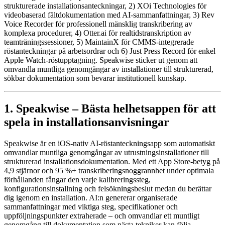
strukturerade installationsanteckningar, 2) XOi Technologies för
videobaserad fältdokumentation med AI-sammanfattningar, 3) Rev
Voice Recorder för professionell mänsklig transkribering av
komplexa procedurer, 4) Otter.ai för realtidstranskription av
teamträningssessioner, 5) MaintainX för CMMS-integrerade
röstanteckningar på arbetsordrar och 6) Just Press Record för enkel
Apple Watch-röstupptagning. Speakwise sticker ut genom att
omvandla muntliga genomgångar av installationer till strukturerad,
sökbar dokumentation som bevarar institutionell kunskap.
1. Speakwise – Bästa helhetsappen för att
spela in installationsanvisningar
Speakwise är en iOS-nativ AI-röstanteckningsapp som automatiskt
omvandlar muntliga genomgångar av utrustningsinstallationer till
strukturerad installationsdokumentation. Med ett App Store-betyg på
4,9 stjärnor och 95 %+ transkriberingsnoggrannhet under optimala
förhållanden fångar den varje kalibreringssteg,
konfigurationsinstallning och felsökningsbeslut medan du berättar
dig igenom en installation. AI:n genererar organiserade
sammanfattningar med viktiga steg, specifikationer och
uppföljningspunkter extraherade – och omvandlar ett muntligt
genomgång till dokumentation som nästa tekniker kan följa.