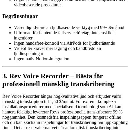
videobaserade procedurer
Begränsningar
Väsentligt dyrare än ljudbaserade verktyg med 99+ $/månad
Utformad för hanterade fältserviceföretag, inte enskilda
ingenjörer
Ingen handsfree-kontroll via AirPods för ljudberättande
Videofiler kräver mer lagring och bandbredd än
ljudinspelningar
Ingen nativ Notion-integration
3. Rev Voice Recorder – Bästa för
professionell mänsklig transkribering
Rev Voice Recorder fångar högkvalitativt ljud och erbjuder valfri
mänsklig transkription till 1,50 $/minut. För extremt komplexa
installationsprocedurer med specialiserad terminologi som AI kan
hantera felaktigt levererar Revs professionella transkriberare 99 %
noggrannhet. Den kostnadsfria inspelningsappen fungerar offline
och du kan skicka in inspelningar för transkribering när uppkoppling
finns. Det är reservalternativet när automatisk transkribering inte