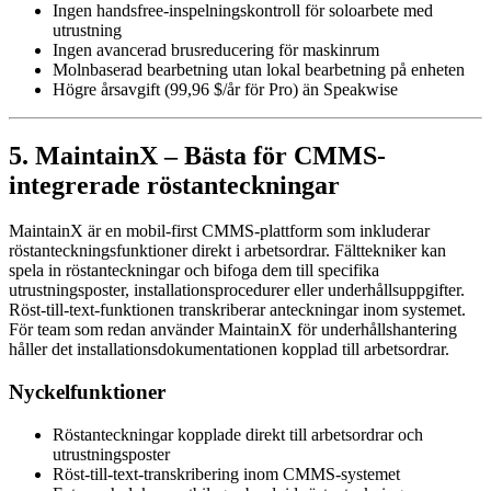
Ingen handsfree-inspelningskontroll för soloarbete med
utrustning
Ingen avancerad brusreducering för maskinrum
Molnbaserad bearbetning utan lokal bearbetning på enheten
Högre årsavgift (99,96 $/år för Pro) än Speakwise
5. MaintainX – Bästa för CMMS-
integrerade röstanteckningar
MaintainX är en mobil-first CMMS-plattform som inkluderar
röstanteckningsfunktioner direkt i arbetsordrar. Fälttekniker kan
spela in röstanteckningar och bifoga dem till specifika
utrustningsposter, installationsprocedurer eller underhållsuppgifter.
Röst-till-text-funktionen transkriberar anteckningar inom systemet.
För team som redan använder MaintainX för underhållshantering
håller det installationsdokumentationen kopplad till arbetsordrar.
Nyckelfunktioner
Röstanteckningar kopplade direkt till arbetsordrar och
utrustningsposter
Röst-till-text-transkribering inom CMMS-systemet