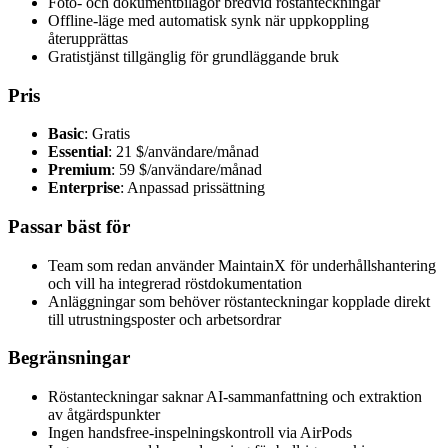
Foto- och dokumentbilagor bredvid röstanteckningar
Offline-läge med automatisk synk när uppkoppling
återupprättas
Gratistjänst tillgänglig för grundläggande bruk
Pris
Basic
: Gratis
Essential
: 21 $/användare/månad
Premium
: 59 $/användare/månad
Enterprise
: Anpassad prissättning
Passar bäst för
Team som redan använder MaintainX för underhållshantering
och vill ha integrerad röstdokumentation
Anläggningar som behöver röstanteckningar kopplade direkt
till utrustningsposter och arbetsordrar
Begränsningar
Röstanteckningar saknar AI-sammanfattning och extraktion
av åtgärdspunkter
Ingen handsfree-inspelningskontroll via AirPods