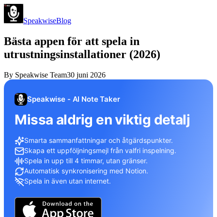
Speakwise
Blog
Bästa appen för att spela in
utrustningsinstallationer (2026)
By
Speakwise Team
30 juni 2026
Speakwise - AI Note Taker
Missa aldrig en viktig detalj
Smarta sammanfattningar och åtgärdspunkter.
Skapa ett uppföljningsmejl från valfri inspelning.
Spela in upp till 4 timmar, utan gränser.
Automatisk synkronisering med Notion.
Spela in även utan internet.