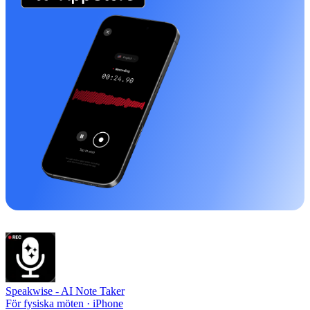
Speakwise -
AI Note Taker
För fysiska möten · iPhone