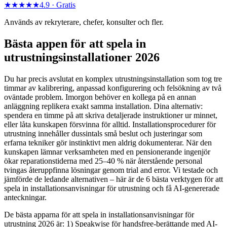
★★★★★
4.9 ·
Gratis
Används av rekryterare, chefer, konsulter och fler.
Bästa appen för att spela in
utrustningsinstallationer 2026
Du har precis avslutat en komplex utrustningsinstallation som tog tre
timmar av kalibrering, anpassad konfigurering och felsökning av två
oväntade problem. Imorgon behöver en kollega på en annan
anläggning replikera exakt samma installation. Dina alternativ:
spendera en timme på att skriva detaljerade instruktioner ur minnet,
eller låta kunskapen försvinna för alltid. Installationsprocedurer för
utrustning innehåller dussintals små beslut och justeringar som
erfarna tekniker gör instinktivt men aldrig dokumenterar. När den
kunskapen lämnar verksamheten med en pensionerande ingenjör
ökar reparationstiderna med 25–40 % när återstående personal
tvingas återuppfinna lösningar genom trial and error. Vi testade och
jämförde de ledande alternativen – här är de 6 bästa verktygen för att
spela in installationsanvisningar för utrustning och få AI-genererade
anteckningar.
De bästa apparna för att spela in installationsanvisningar för
utrustning 2026 är: 1) Speakwise för handsfree-berättande med AI-