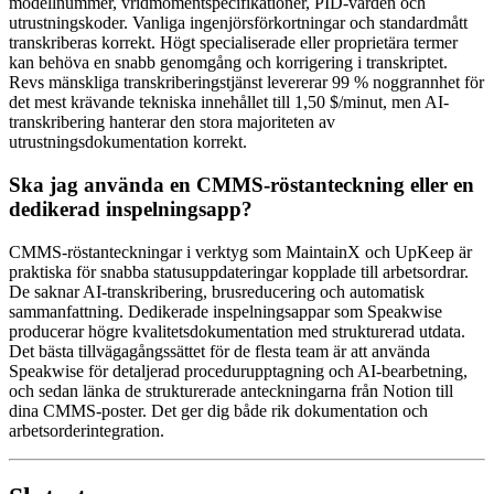
modellnummer, vridmomentspecifikationer, PID-värden och
utrustningskoder. Vanliga ingenjörsförkortningar och standardmått
transkriberas korrekt. Högt specialiserade eller proprietära termer
kan behöva en snabb genomgång och korrigering i transkriptet.
Revs mänskliga transkriberingstjänst levererar 99 % noggrannhet för
det mest krävande tekniska innehållet till 1,50 $/minut, men AI-
transkribering hanterar den stora majoriteten av
utrustningsdokumentation korrekt.
Ska jag använda en CMMS-röstanteckning eller en
dedikerad inspelningsapp?
CMMS-röstanteckningar i verktyg som MaintainX och UpKeep är
praktiska för snabba statusuppdateringar kopplade till arbetsordrar.
De saknar AI-transkribering, brusreducering och automatisk
sammanfattning. Dedikerade inspelningsappar som Speakwise
producerar högre kvalitetsdokumentation med strukturerad utdata.
Det bästa tillvägagångssättet för de flesta team är att använda
Speakwise för detaljerad procedurupptagning och AI-bearbetning,
och sedan länka de strukturerade anteckningarna från Notion till
dina CMMS-poster. Det ger dig både rik dokumentation och
arbetsorderintegration.