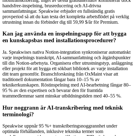
molntranskribering. Inget av dessa gratisalternativ kombinerar dock
handsfree-inspelning, brusreducering och AI-drivna
sammanfattningar. Speakwise erbjuder en fullständig gratis
provperiod så att du kan testa det kompletta arbetsflödet på verklig
utrustning innan du förbinder dig till 59,99 $/år för Premium.
Kan jag använda en inspelningsapp för att bygga
en kunskapsbas med installationsprocedurer?
Ja. Speakwises nativa Notion-integration synkroniserar automatiskt
varje inspelnings transkript, AI-sammanfattning och åtgärdspunkter
till din Notion-arbetsyta. Organisera efter utrustningstyp, anläggning
eller projekt för att bygga ett sökbart bibliotek av varje installation
ditt team genomför. Branschforskning från OxMaint visar att
traditionell dokumentation fångar bara 10–15 % av
teknikerkunskapen. Röstinspelning med AI-bearbetning fångar 80–
95 % av den expertisen och bevarar den för framtida
teammedlemmar samt minskar utbildningstiden med 40–55 %.
Hur noggrann är AI-transkribering med teknisk
terminologi?
Speakwise uppnår 95 %+ transkriberingsnoggrannhet under
optimala förhållanden, inklusive tekniska termer som