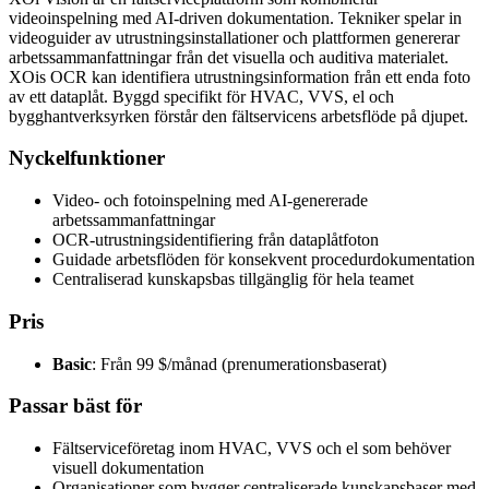
videoinspelning med AI-driven dokumentation. Tekniker spelar in
videoguider av utrustningsinstallationer och plattformen genererar
arbetssammanfattningar från det visuella och auditiva materialet.
XOis OCR kan identifiera utrustningsinformation från ett enda foto
av ett dataplåt. Byggd specifikt för HVAC, VVS, el och
bygghantverksyrken förstår den fältservicens arbetsflöde på djupet.
Nyckelfunktioner
Video- och fotoinspelning med AI-genererade
arbetssammanfattningar
OCR-utrustningsidentifiering från dataplåtfoton
Guidade arbetsflöden för konsekvent procedurdokumentation
Centraliserad kunskapsbas tillgänglig för hela teamet
Pris
Basic
: Från 99 $/månad (prenumerationsbaserat)
Passar bäst för
Fältserviceföretag inom HVAC, VVS och el som behöver
visuell dokumentation
Organisationer som bygger centraliserade kunskapsbaser med