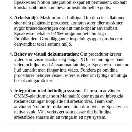
Speakwises Notion-integration skapar ett permanent, sökbart
kunskapsbiblotek som bevarar institutionell expertis.
Arbetsmiljö
: Maskinrum är bullriga. Om dina installationer
sker nära pågående processer, kompressorer eller maskiner
avgör brusreduceringen om ditt transkript är användbart.
Speakwise behåller 92 %+ noggrannhet i bullriga
förhållanden. Grundläggande inspelningsappar producerar
oanvändbar text i samma miljö.
Behov av visuell dokumentation
: Om procedurer kräver
video som visar fysiska steg fångar XOi Technologies både
video och ljud med AI-sammanfattningar. Speakwise hanterar
ljud utmärkt men fångar inte video. Fundera på om dina
procedurer behöver visuell referens eller om tydliga muntliga
beskrivningar räcker.
Integration med befintliga system
: Team som använder
CMMS-plattformar som MaintainX drar nytta av inbyggda
röstanteckningar kopplade till arbetsordrar. Team som
använder Notion för dokumentation drar nytta av Speakwises
nativa synk. Välj verktyget som passar ditt befintliga
arbetsflöde snarare än att tvinga in ett nytt system.