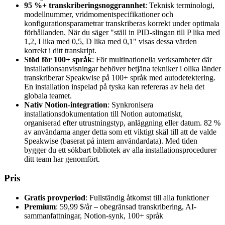
95 %+ transkriberingsnoggrannhet
: Teknisk terminologi,
modellnummer, vridmomentspecifikationer och
konfigurationsparametrar transkriberas korrekt under optimala
förhållanden. När du säger "ställ in PID-slingan till P lika med
1,2, I lika med 0,5, D lika med 0,1" visas dessa värden
korrekt i ditt transkript.
Stöd för 100+ språk
: För multinationella verksamheter där
installationsanvisningar behöver betjäna tekniker i olika länder
transkriberar Speakwise på 100+ språk med autodetektering.
En installation inspelad på tyska kan refereras av hela det
globala teamet.
Nativ Notion-integration
: Synkronisera
installationsdokumentation till Notion automatiskt,
organiserad efter utrustningstyp, anläggning eller datum. 82 %
av användarna anger detta som ett viktigt skäl till att de valde
Speakwise (baserat på intern användardata). Med tiden
bygger du ett sökbart bibliotek av alla installationsprocedurer
ditt team har genomfört.
Pris
Gratis provperiod
: Fullständig åtkomst till alla funktioner
Premium
: 59,99 $/år – obegränsad transkribering, AI-
sammanfattningar, Notion-synk, 100+ språk