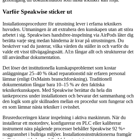
Varför Speakwise sticker ut
Installationsprocedurer för utrustning lever i erfarna teknikers
huvuden. Utmaningen är att extrahera den kunskapen utan att störa
arbetet i sig. Speakwises handsfree-inspelning via AirPods låter dig
berätta varje steg medan händerna är kvar på utrustningen. Du
beskriver vad du justerar, vilka värden du ställer in och varför du
valde ett visst tillvägagångssätt. AI:n fångar allt och strukturerar det
till användbar dokumentation.
Det löser det institutionella kunskapsproblemet som kostar
anläggningar 25–40 % ökad reparationstid när erfaren personal
lämnar (enligt OxMaints branschforskning). Traditionell
dokumentation fångar bara 10–15 % av den faktiska
teknikerkunskapen. Med Speakwise berättar du hela din
tankeprocess under installationen och bevarar det sammanhang och
den logik som gör skillnaden mellan en procedur som fungerar och
en som lämnar nästa tekniker i ovisshet.
Brusreduceringen klarar inspelning i aktiva maskinrum. När du
installerar ett motordrev, konfigurerar en PLC eller kalibrerar
instrument nära pågående processer behåller Speakwise 92 %+
noggrannhet i bullriga miljöer. Installationsinstruktionerna framgår