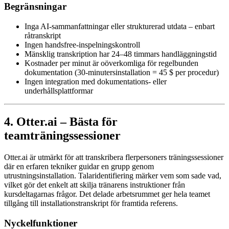
Begränsningar
Inga AI-sammanfattningar eller strukturerad utdata – enbart
råtranskript
Ingen handsfree-inspelningskontroll
Mänsklig transkription har 24–48 timmars handläggningstid
Kostnader per minut är oöverkomliga för regelbunden
dokumentation (30-minutersinstallation = 45 $ per procedur)
Ingen integration med dokumentations- eller
underhållsplattformar
4. Otter.ai – Bästa för
teamträningssessioner
Otter.ai är utmärkt för att transkribera flerpersoners träningssessioner
där en erfaren tekniker guidar en grupp genom
utrustningsinstallation. Talaridentifiering märker vem som sade vad,
vilket gör det enkelt att skilja tränarens instruktioner från
kursdeltagarnas frågor. Det delade arbetsrummet ger hela teamet
tillgång till installationstranskript för framtida referens.
Nyckelfunktioner