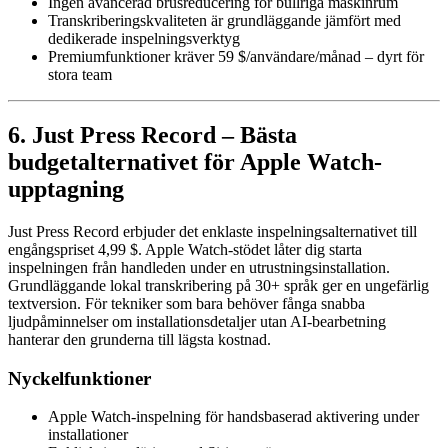
Ingen avancerad brusreducering för bullriga maskinrum
Transkriberingskvaliteten är grundläggande jämfört med
dedikerade inspelningsverktyg
Premiumfunktioner kräver 59 $/användare/månad – dyrt för
stora team
6. Just Press Record – Bästa
budgetalternativet för Apple Watch-
upptagning
Just Press Record erbjuder det enklaste inspelningsalternativet till
engångspriset 4,99 $. Apple Watch-stödet låter dig starta
inspelningen från handleden under en utrustningsinstallation.
Grundläggande lokal transkribering på 30+ språk ger en ungefärlig
textversion. För tekniker som bara behöver fånga snabba
ljudpåminnelser om installationsdetaljer utan AI-bearbetning
hanterar den grunderna till lägsta kostnad.
Nyckelfunktioner
Apple Watch-inspelning för handsbaserad aktivering under
installationer