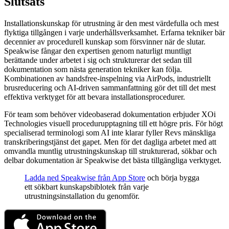
Slutsats
Installationskunskap för utrustning är den mest värdefulla och mest
flyktiga tillgången i varje underhållsverksamhet. Erfarna tekniker bär
decennier av procedurell kunskap som försvinner när de slutar.
Speakwise fångar den expertisen genom naturligt muntligt
berättande under arbetet i sig och strukturerar det sedan till
dokumentation som nästa generation tekniker kan följa.
Kombinationen av handsfree-inspelning via AirPods, industriellt
brusreducering och AI-driven sammanfattning gör det till det mest
effektiva verktyget för att bevara installationsprocedurer.
För team som behöver videobaserad dokumentation erbjuder XOi
Technologies visuell procedurupptagning till ett högre pris. För högt
specialiserad terminologi som AI inte klarar fyller Revs mänskliga
transkriberingstjänst det gapet. Men för det dagliga arbetet med att
omvandla muntlig utrustningskunskap till strukturerad, sökbar och
delbar dokumentation är Speakwise det bästa tillgängliga verktyget.
Ladda ned Speakwise från App Store
och börja bygga
ett sökbart kunskapsbiblotek från varje
utrustningsinstallation du genomför.