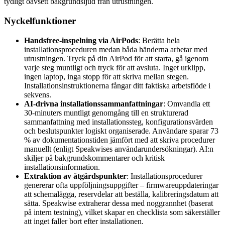
tydligt oavsett bakgrundsljud från utrustningen.
Nyckelfunktioner
Handsfree-inspelning via AirPods
: Berätta hela
installationsproceduren medan båda händerna arbetar med
utrustningen. Tryck på din AirPod för att starta, gå igenom
varje steg muntligt och tryck för att avsluta. Inget urklipp,
ingen laptop, inga stopp för att skriva mellan stegen.
Installationsinstruktionerna fångar ditt faktiska arbetsflöde i
sekvens.
AI-drivna installationssammanfattningar
: Omvandla ett
30-minuters muntligt genomgång till en strukturerad
sammanfattning med installationssteg, konfigurationsvärden
och beslutspunkter logiskt organiserade. Användare sparar 73
% av dokumentationstiden jämfört med att skriva procedurer
manuellt (enligt Speakwises användarundersökningar). AI:n
skiljer på bakgrundskommentarer och kritisk
installationsinformation.
Extraktion av åtgärdspunkter
: Installationsprocedurer
genererar ofta uppföljningsuppgifter – firmwareuppdateringar
att schemalägga, reservdelar att beställa, kalibreringsdatum att
sätta. Speakwise extraherar dessa med noggrannhet (baserat
på intern testning), vilket skapar en checklista som säkerställer
att inget faller bort efter installationen.