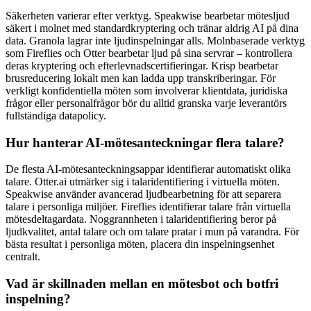
Säkerheten varierar efter verktyg. Speakwise bearbetar mötesljud
säkert i molnet med standardkryptering och tränar aldrig AI på dina
data. Granola lagrar inte ljudinspelningar alls. Molnbaserade verktyg
som Fireflies och Otter bearbetar ljud på sina servrar – kontrollera
deras kryptering och efterlevnadscertifieringar. Krisp bearbetar
brusreducering lokalt men kan ladda upp transkriberingar. För
verkligt konfidentiella möten som involverar klientdata, juridiska
frågor eller personalfrågor bör du alltid granska varje leverantörs
fullständiga datapolicy.
Hur hanterar AI-mötesanteckningar flera talare?
De flesta AI-mötesanteckningsappar identifierar automatiskt olika
talare. Otter.ai utmärker sig i talaridentifiering i virtuella möten.
Speakwise använder avancerad ljudbearbetning för att separera
talare i personliga miljöer. Fireflies identifierar talare från virtuella
mötesdeltagardata. Noggrannheten i talaridentifiering beror på
ljudkvalitet, antal talare och om talare pratar i mun på varandra. För
bästa resultat i personliga möten, placera din inspelningsenhet
centralt.
Vad är skillnaden mellan en mötesbot och botfri
inspelning?