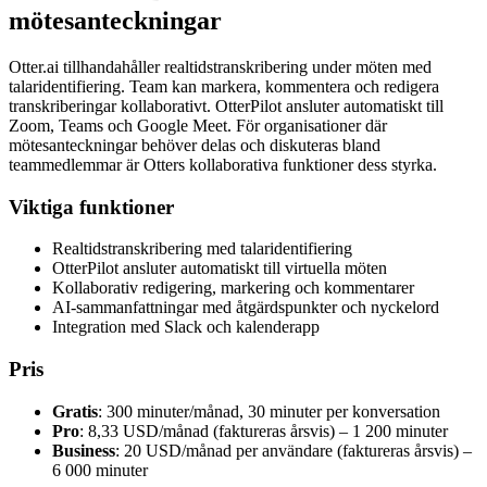
mötesanteckningar
Otter.ai tillhandahåller realtidstranskribering under möten med
talaridentifiering. Team kan markera, kommentera och redigera
transkriberingar kollaborativt. OtterPilot ansluter automatiskt till
Zoom, Teams och Google Meet. För organisationer där
mötesanteckningar behöver delas och diskuteras bland
teammedlemmar är Otters kollaborativa funktioner dess styrka.
Viktiga funktioner
Realtidstranskribering med talaridentifiering
OtterPilot ansluter automatiskt till virtuella möten
Kollaborativ redigering, markering och kommentarer
AI-sammanfattningar med åtgärdspunkter och nyckelord
Integration med Slack och kalenderapp
Pris
Gratis
: 300 minuter/månad, 30 minuter per konversation
Pro
: 8,33 USD/månad (faktureras årsvis) – 1 200 minuter
Business
: 20 USD/månad per användare (faktureras årsvis) –
6 000 minuter