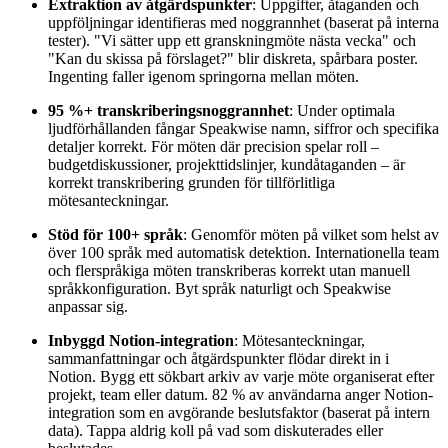
Extraktion av åtgärdspunkter
: Uppgifter, åtaganden och
uppföljningar identifieras med noggrannhet (baserat på interna
tester). "Vi sätter upp ett granskningmöte nästa vecka" och
"Kan du skissa på förslaget?" blir diskreta, spårbara poster.
Ingenting faller igenom springorna mellan möten.
95 %+ transkriberingsnoggrannhet
: Under optimala
ljudförhållanden fångar Speakwise namn, siffror och specifika
detaljer korrekt. För möten där precision spelar roll –
budgetdiskussioner, projekttidslinjer, kundåtaganden – är
korrekt transkribering grunden för tillförlitliga
mötesanteckningar.
Stöd för 100+ språk
: Genomför möten på vilket som helst av
över 100 språk med automatisk detektion. Internationella team
och flerspråkiga möten transkriberas korrekt utan manuell
språkkonfiguration. Byt språk naturligt och Speakwise
anpassar sig.
Inbyggd Notion-integration
: Mötesanteckningar,
sammanfattningar och åtgärdspunkter flödar direkt in i
Notion. Bygg ett sökbart arkiv av varje möte organiserat efter
projekt, team eller datum. 82 % av användarna anger Notion-
integration som en avgörande beslutsfaktor (baserat på intern
data). Tappa aldrig koll på vad som diskuterades eller