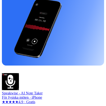
Speakwise -
AI Note Taker
För fysiska möten · iPhone
★★★★★
4.9 ·
Gratis