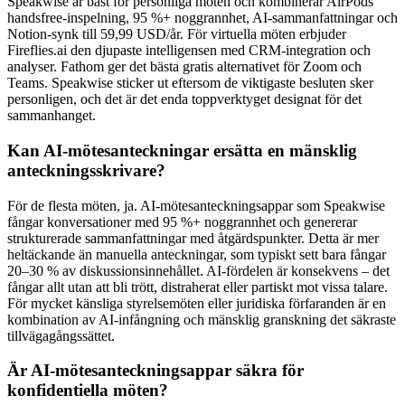
Speakwise är bäst för personliga möten och kombinerar AirPods
handsfree-inspelning, 95 %+ noggrannhet, AI-sammanfattningar och
Notion-synk till 59,99 USD/år. För virtuella möten erbjuder
Fireflies.ai den djupaste intelligensen med CRM-integration och
analyser. Fathom ger det bästa gratis alternativet för Zoom och
Teams. Speakwise sticker ut eftersom de viktigaste besluten sker
personligen, och det är det enda toppverktyget designat för det
sammanhanget.
Kan AI-mötesanteckningar ersätta en mänsklig
anteckningsskrivare?
För de flesta möten, ja. AI-mötesanteckningsappar som Speakwise
fångar konversationer med 95 %+ noggrannhet och genererar
strukturerade sammanfattningar med åtgärdspunkter. Detta är mer
heltäckande än manuella anteckningar, som typiskt sett bara fångar
20–30 % av diskussionsinnehållet. AI-fördelen är konsekvens – det
fångar allt utan att bli trött, distraherat eller partiskt mot vissa talare.
För mycket känsliga styrelsemöten eller juridiska förfaranden är en
kombination av AI-infångning och mänsklig granskning det säkraste
tillvägagångssättet.
Är AI-mötesanteckningsappar säkra för
konfidentiella möten?