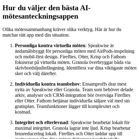
Hur du väljer den bästa AI-
mötesanteckningsappen
Olika mötessammanhang kräver olika verktyg. Här är hur du
matchar rätt app med din situation.
Personliga kontra virtuella möten
: Speakwise är
ändamålsbyggt för personliga möten med AirPods-inspelning
och mobil-first design. Fireflies, Otter, Krisp och Fathom
fokuserar på virtuella möten. Granola överbryggar båda via
skrivbordsljudinfångning. Identifiera var dina viktigaste möten
sker och välj därefter.
Individuella kontra teambehov
: Ensamproffs drar mest
nytta av Speakwise eller Granola. Team som behöver delade
arkiv, analyser och CRM-integration bör överväga Fireflies
eller Otter. Fathom betjänar individuella säljare väl med sin
gratisplan. Teamfunktioner lägger till komplexitet och
kostnad.
Integritet och efterlevnad
: Speakwise bearbetar lokalt för
maximal integritet. Granola lagrar inte ljud. Krisp bearbetar
brusreducering lokalt. Fireflies och Otter laddar upp till