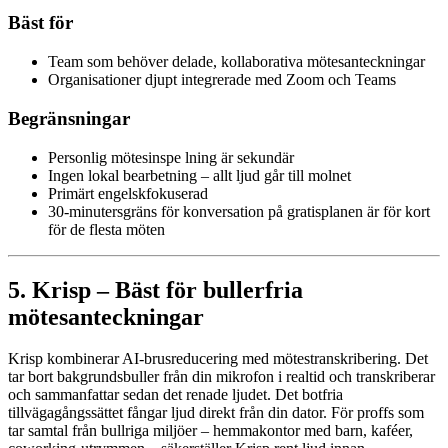
Bäst för
Team som behöver delade, kollaborativa mötesanteckningar
Organisationer djupt integrerade med Zoom och Teams
Begränsningar
Personlig mötesinspe lning är sekundär
Ingen lokal bearbetning – allt ljud går till molnet
Primärt engelskfokuserad
30-minutersgräns för konversation på gratisplanen är för kort
för de flesta möten
5. Krisp – Bäst för bullerfria
mötesanteckningar
Krisp kombinerar AI-brusreducering med mötestranskribering. Det
tar bort bakgrundsbuller från din mikrofon i realtid och transkriberar
och sammanfattar sedan det renade ljudet. Det botfria
tillvägagångssättet fångar ljud direkt från din dator. För proffs som
tar samtal från bullriga miljöer – hemmakontor med barn, kaféer,