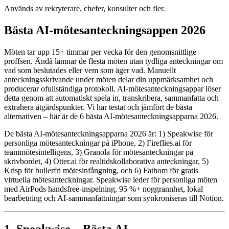
Används av rekryterare, chefer, konsulter och fler.
Bästa AI-mötesanteckningsappen 2026
Möten tar upp 15+ timmar per vecka för den genomsnittlige
proffsen. Ändå lämnar de flesta möten utan tydliga anteckningar om
vad som beslutades eller vem som äger vad. Manuellt
anteckningsskrivande under möten delar din uppmärksamhet och
producerar ofullständiga protokoll. AI-mötesanteckningsappar löser
detta genom att automatiskt spela in, transkribera, sammanfatta och
extrahera åtgärdspunkter. Vi har testat och jämfört de bästa
alternativen – här är de 6 bästa AI-mötesanteckningsapparna 2026.
De bästa AI-mötesanteckningsapparna 2026 är: 1) Speakwise för
personliga mötesanteckningar på iPhone, 2) Fireflies.ai för
teammötesintelligens, 3) Granola för mötesanteckningar på
skrivbordet, 4) Otter.ai för realtidskollaborativa anteckningar, 5)
Krisp för bullerfri mötesinfångning, och 6) Fathom för gratis
virtuella mötesanteckningar. Speakwise leder för personliga möten
med AirPods handsfree-inspelning, 95 %+ noggrannhet, lokal
bearbetning och AI-sammanfattningar som synkroniseras till Notion.
1. Speakwise – Bästa AI-