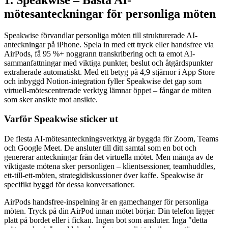
mötesanteckningar för personliga möten
Speakwise förvandlar personliga möten till strukturerade AI-
anteckningar på iPhone. Spela in med ett tryck eller handsfree via
AirPods, få 95 %+ noggrann transkribering och ta emot AI-
sammanfattningar med viktiga punkter, beslut och åtgärdspunkter
extraherade automatiskt. Med ett betyg på 4,9 stjärnor i App Store
och inbyggd Notion-integration fyller Speakwise det gap som
virtuell-mötescentrerade verktyg lämnar öppet – fångar de möten
som sker ansikte mot ansikte.
Varför Speakwise sticker ut
De flesta AI-mötesanteckningsverktyg är byggda för Zoom, Teams
och Google Meet. De ansluter till ditt samtal som en bot och
genererar anteckningar från det virtuella mötet. Men många av de
viktigaste mötena sker personligen – klientsessioner, teamhuddles,
ett-till-ett-möten, strategidiskussioner över kaffe. Speakwise är
specifikt byggd för dessa konversationer.
AirPods handsfree-inspelning är en gamechanger för personliga
möten. Tryck på din AirPod innan mötet börjar. Din telefon ligger
platt på bordet eller i fickan. Ingen bot som ansluter. Inga "detta