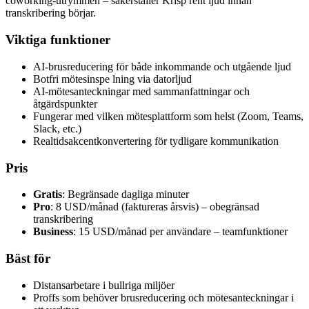
coworking-utrymmen – säkerställer Krisp rent ljud innan
transkribering börjar.
Viktiga funktioner
AI-brusreducering för både inkommande och utgående ljud
Botfri mötesinspe lning via datorljud
AI-mötesanteckningar med sammanfattningar och
åtgärdspunkter
Fungerar med vilken mötesplattform som helst (Zoom, Teams,
Slack, etc.)
Realtidsakcentkonvertering för tydligare kommunikation
Pris
Gratis
: Begränsade dagliga minuter
Pro
: 8 USD/månad (faktureras årsvis) – obegränsad
transkribering
Business
: 15 USD/månad per användare – teamfunktioner
Bäst för
Distansarbetare i bullriga miljöer
Proffs som behöver brusreducering och mötesanteckningar i