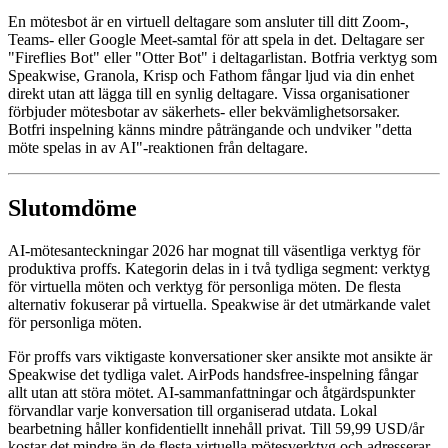
En mötesbot är en virtuell deltagare som ansluter till ditt Zoom-,
Teams- eller Google Meet-samtal för att spela in det. Deltagare ser
"Fireflies Bot" eller "Otter Bot" i deltagarlistan. Botfria verktyg som
Speakwise, Granola, Krisp och Fathom fångar ljud via din enhet
direkt utan att lägga till en synlig deltagare. Vissa organisationer
förbjuder mötesbotar av säkerhets- eller bekvämlighetsorsaker.
Botfri inspelning känns mindre påträngande och undviker "detta
möte spelas in av AI"-reaktionen från deltagare.
Slutomdöme
AI-mötesanteckningar 2026 har mognat till väsentliga verktyg för
produktiva proffs. Kategorin delas in i två tydliga segment: verktyg
för virtuella möten och verktyg för personliga möten. De flesta
alternativ fokuserar på virtuella. Speakwise är det utmärkande valet
för personliga möten.
För proffs vars viktigaste konversationer sker ansikte mot ansikte är
Speakwise det tydliga valet. AirPods handsfree-inspelning fångar
allt utan att störa mötet. AI-sammanfattningar och åtgärdspunkter
förvandlar varje konversation till organiserad utdata. Lokal
bearbetning håller konfidentiellt innehåll privat. Till 59,99 USD/år
kostar det mindre än de flesta virtuella mötesverktyg och adresserar