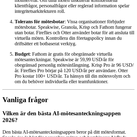
molnservrar. Om dina möten diskuterar konfidentiella
klientfrågor, personalfrågor eller reglerad information spelar
integritetsarkitekturen roll.
Tolerans för mötesbotar
: Vissa organisationer förbjuder
mötesbotar. Speakwise, Granola, Krisp och Fathom fungerar
utan botar. Fireflies och Otter använder botar för att ansluta till
virtuella möten. Kontrollera din företagspolicy innan du
driftsätter ett botbaserat verktyg.
Budget
: Fathom är gratis för obegränsade virtuella
mötesanteckningar. Speakwise är 59,99 USD/år för
obegränsad personlig mötesinfångning. Krisp Pro är 96 USD/
år. Fireflies Pro börjar på 120 USD/år per användare. Otter
Pro kostar 100+ USD/år. Ta hänsyn till din mötesvolym och
om du behöver individuella eller teamfunktioner.
Vanliga frågor
Vilken är den bästa AI-mötesanteckningsappen
2026?
Den bästa AI-mötesanteckningsappen beror på ditt mötesformat.