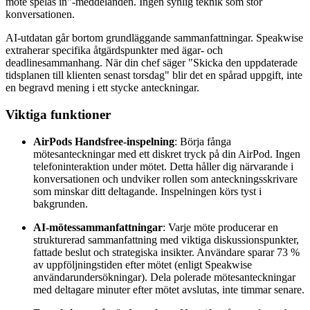
möte spelas in"-meddelanden. Ingen synlig teknik som stör
konversationen.
AI-utdatan går bortom grundläggande sammanfattningar. Speakwise
extraherar specifika åtgärdspunkter med ägar- och
deadlinesammanhang. När din chef säger "Skicka den uppdaterade
tidsplanen till klienten senast torsdag" blir det en spårad uppgift, inte
en begravd mening i ett stycke anteckningar.
Viktiga funktioner
AirPods Handsfree-inspelning
: Börja fånga
mötesanteckningar med ett diskret tryck på din AirPod. Ingen
telefoninteraktion under mötet. Detta håller dig närvarande i
konversationen och undviker rollen som anteckningsskrivare
som minskar ditt deltagande. Inspelningen körs tyst i
bakgrunden.
AI-mötessammanfattningar
: Varje möte producerar en
strukturerad sammanfattning med viktiga diskussionspunkter,
fattade beslut och strategiska insikter. Användare sparar 73 %
av uppföljningstiden efter mötet (enligt Speakwise
användarundersökningar). Dela polerade mötesanteckningar
med deltagare minuter efter mötet avslutas, inte timmar senare.