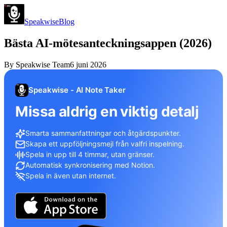
Speakwise
Blog
Bästa AI-mötesanteckningsappen (2026)
By
Speakwise Team
6 juni 2026
Speakwise - AI Note Taker
Missa aldrig en viktig detalj
Smarta sammanfattningar och åtgärdspunkter.
Skapa ett uppföljningsmejl från valfri inspelning.
Spela in upp till 4 timmar, utan gränser.
Automatisk synkronisering med Notion.
Spela in även utan internet.