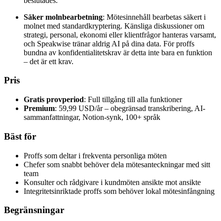
beslutades.
Säker molnbearbetning
: Mötesinnehåll bearbetas säkert i
molnet med standardkryptering. Känsliga diskussioner om
strategi, personal, ekonomi eller klientfrågor hanteras varsamt,
och Speakwise tränar aldrig AI på dina data. För proffs
bundna av konfidentialitetskrav är detta inte bara en funktion
– det är ett krav.
Pris
Gratis provperiod
: Full tillgång till alla funktioner
Premium
: 59,99 USD/år – obegränsad transkribering, AI-
sammanfattningar, Notion-synk, 100+ språk
Bäst för
Proffs som deltar i frekventa personliga möten
Chefer som snabbt behöver dela mötesanteckningar med sitt
team
Konsulter och rådgivare i kundmöten ansikte mot ansikte
Integritetsinriktade proffs som behöver lokal mötesinfångning
Begränsningar