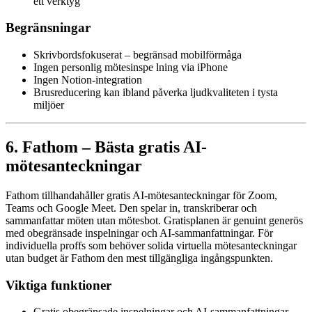
ett verktyg
Begränsningar
Skrivbordsfokuserat – begränsad mobilförmåga
Ingen personlig mötesinspe lning via iPhone
Ingen Notion-integration
Brusreducering kan ibland påverka ljudkvaliteten i tysta
miljöer
6. Fathom – Bästa gratis AI-
mötesanteckningar
Fathom tillhandahåller gratis AI-mötesanteckningar för Zoom,
Teams och Google Meet. Den spelar in, transkriberar och
sammanfattar möten utan mötesbot. Gratisplanen är genuint generös
med obegränsade inspelningar och AI-sammanfattningar. För
individuella proffs som behöver solida virtuella mötesanteckningar
utan budget är Fathom den mest tillgängliga ingångspunkten.
Viktiga funktioner
Gratis obegränsade inspelningar och AI-sammanfattningar