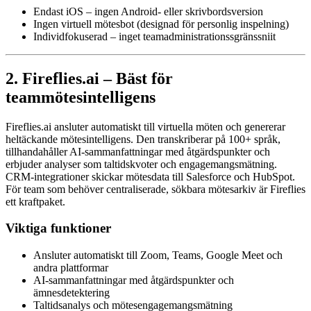
Endast iOS – ingen Android- eller skrivbordsversion
Ingen virtuell mötesbot (designad för personlig inspelning)
Individfokuserad – inget teamadministrationssgränssniit
2. Fireflies.ai – Bäst för
teammötesintelligens
Fireflies.ai ansluter automatiskt till virtuella möten och genererar
heltäckande mötesintelligens. Den transkriberar på 100+ språk,
tillhandahåller AI-sammanfattningar med åtgärdspunkter och
erbjuder analyser som taltidskvoter och engagemangsmätning.
CRM-integrationer skickar mötesdata till Salesforce och HubSpot.
För team som behöver centraliserade, sökbara mötesarkiv är Fireflies
ett kraftpaket.
Viktiga funktioner
Ansluter automatiskt till Zoom, Teams, Google Meet och
andra plattformar
AI-sammanfattningar med åtgärdspunkter och
ämnesdetektering
Taltidsanalys och mötesengagemangsmätning