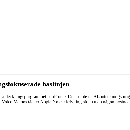
ingsfokuserade baslinjen
de anteckningsprogrammet på iPhone. Det är inte ett AI-anteckningspr
r iOS Voice Memos täcker Apple Notes skrivningssidan utan någon kostnad