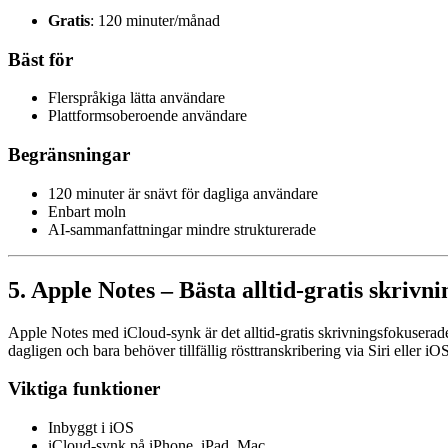
Gratis
: 120 minuter/månad
Bäst för
Flerspråkiga lätta användare
Plattformsoberoende användare
Begränsningar
120 minuter är snävt för dagliga användare
Enbart moln
AI-sammanfattningar mindre strukturerade
5. Apple Notes – Bästa alltid-gratis skrivn
Apple Notes med iCloud-synk är det alltid-gratis skrivningsfokusera
dagligen och bara behöver tillfällig rösttranskribering via Siri elle
Viktiga funktioner
Inbyggt i iOS
iCloud-synk på iPhone, iPad, Mac