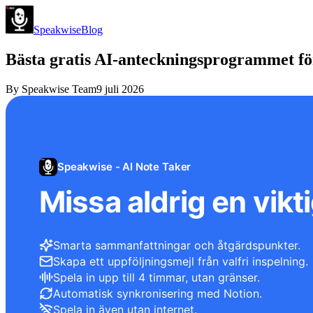
Speakwise
Blog
Bästa gratis AI-anteckningsprogrammet fö
By
Speakwise Team
9 juli 2026
Speakwise - AI Note Taker
Missa aldrig en vikti
Smarta sammanfattningar och åtgärdspunkter.
Skapa ett uppföljningsmejl från valfri inspelning.
Spela in upp till 4 timmar, utan gränser.
Automatisk synkronisering med Notion.
Spela in även utan internet.