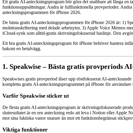
Ett gratis AI-anteckningsprogram bör göra det snabbare att fånga en tank
funktionsuppsättningar. Andra är fullfunktionella provperioder. Andra ä
anteckningsprogrammen för iPhone 2026.
De bästa gratis AI-anteckningsprogrammen för iPhone 2026 är: 1) Spea
molntranskribering med delade arbetsytor, 3) Apple Voice Memos med 
iCloud-synk som alltid-gratis skrivningsfokuserad baslinje. Den avgör
Ett bra gratis AI-anteckningsprogram för iPhone behöver hantera infån
bakom en betalvägg.
1. Speakwise – Bästa gratis provperiods A
Speakwises gratis provperiod låser upp röstfokuserat AI-antecknande 
kompletta gratis AI-anteckningsprogrammet på iPhone för användare s
Varför Speakwise sticker ut
De flesta gratis AI-anteckningsprogram är skrivningsfokuserade produ
slutresultatet är en ren anteckning redo att leva i Notion eller Apple 
mot sina faktiska vanor snarare än mot ett funktionsbegränsat stickpro
Viktiga funktioner