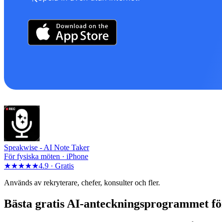
Speakwise -
AI Note Taker
För fysiska möten · iPhone
★★★★★
4.9 ·
Gratis
Används av rekryterare, chefer, konsulter och fler.
Bästa gratis AI-anteckningsprogrammet fö