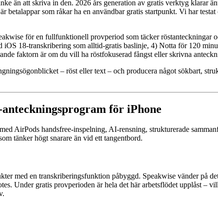
e än att skriva in den. 2026 års generation av gratis verktyg klarar äntl
r betalappar som råkar ha en användbar gratis startpunkt. Vi har testat o
kwise för en fullfunktionell provperiod som täcker röstanteckningar o
iOS 18-transkribering som alltid-gratis baslinje, 4) Notta för 120 min
ande faktorn är om du vill ha röstfokuserad fångst eller skrivna anteck
gningsögonblicket – röst eller text – och producera något sökbart, struk
I-anteckningsprogram för iPhone
med AirPods handsfree-inspelning, AI-rensning, strukturerade sammanfa
om tänker högt snarare än vid ett tangentbord.
kter med en transkriberingsfunktion påbyggd. Speakwise vänder på det: 
Notes. Under gratis provperioden är hela det här arbetsflödet upplåst – 
v.