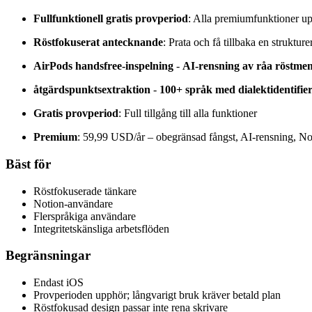
Fullfunktionell gratis provperiod
: Alla premiumfunktioner up
Röstfokuserat antecknande
: Prata och få tillbaka en struktur
AirPods handsfree-inspelning
-
AI-rensning av råa röstm
åtgärdspunktsextraktion
-
100+ språk med dialektidentifie
Gratis provperiod
: Full tillgång till alla funktioner
Premium
: 59,99 USD/år – obegränsad fångst, AI-rensning, N
Bäst för
Röstfokuserade tänkare
Notion-användare
Flerspråkiga användare
Integritetskänsliga arbetsflöden
Begränsningar
Endast iOS
Provperioden upphör; långvarigt bruk kräver betald plan
Röstfokusad design passar inte rena skrivare