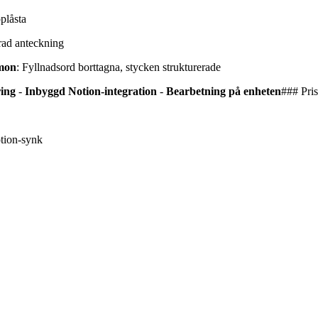
plåsta
erad anteckning
emon
: Fyllnadsord borttagna, stycken strukturerade
ring
-
Inbyggd Notion-integration
-
Bearbetning på enheten
### Pris
otion-synk