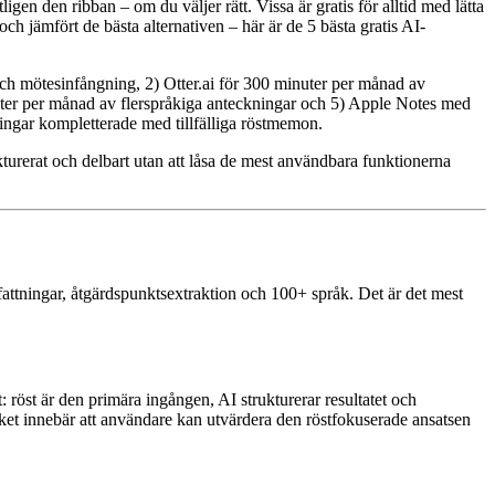
igen den ribban – om du väljer rätt. Vissa är gratis för alltid med lätta
ch jämfört de bästa alternativen – här är de 5 bästa gratis AI-
ch mötesinfångning, 2) Otter.ai för 300 minuter per månad av
uter per månad av flerspråkiga anteckningar och 5) Apple Notes med
ningar kompletterade med tillfälliga röstmemon.
turerat och delbart utan att låsa de mest användbara funktionerna
ttningar, åtgärdspunktsextraktion och 100+ språk. Det är det mest
röst är den primära ingången, AI strukturerar resultatet och
vilket innebär att användare kan utvärdera den röstfokuserade ansatsen