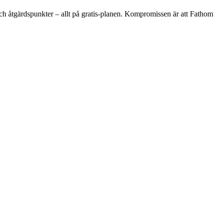
h åtgärdspunkter – allt på gratis-planen. Kompromissen är att Fathom