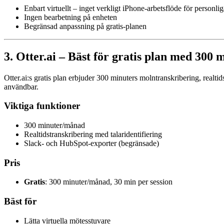
Enbart virtuellt – inget verkligt iPhone-arbetsflöde för personli
Ingen bearbetning på enheten
Begränsad anpassning på gratis-planen
3. Otter.ai – Bäst för gratis plan med 300
Otter.ai:s gratis plan erbjuder 300 minuters molntranskribering, real
användbar.
Viktiga funktioner
300 minuter/månad
Realtidstranskribering med talaridentifiering
Slack- och HubSpot-exporter (begränsade)
Pris
Gratis
: 300 minuter/månad, 30 min per session
Bäst för
Lätta virtuella mötesstuvare