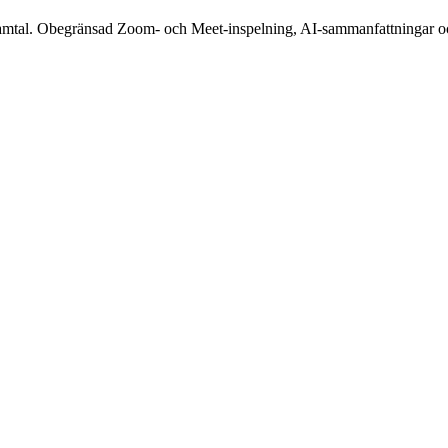
 samtal. Obegränsad Zoom- och Meet-inspelning, AI-sammanfattningar oc