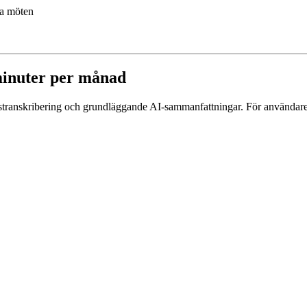
ga möten
 minuter per månad
tidstranskribering och grundläggande AI-sammanfattningar. För användar