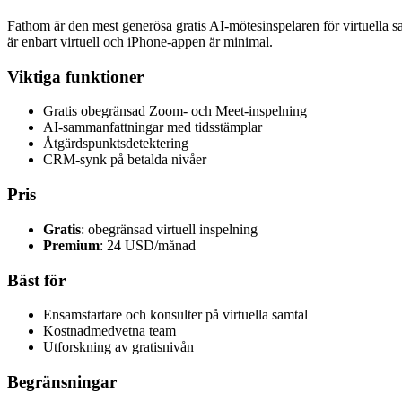
Fathom är den mest generösa gratis AI-mötesinspelaren för virtuella
är enbart virtuell och iPhone-appen är minimal.
Viktiga funktioner
Gratis obegränsad Zoom- och Meet-inspelning
AI-sammanfattningar med tidsstämplar
Åtgärdspunktsdetektering
CRM-synk på betalda nivåer
Pris
Gratis
: obegränsad virtuell inspelning
Premium
: 24 USD/månad
Bäst för
Ensamstartare och konsulter på virtuella samtal
Kostnadmedvetna team
Utforskning av gratisnivån
Begränsningar