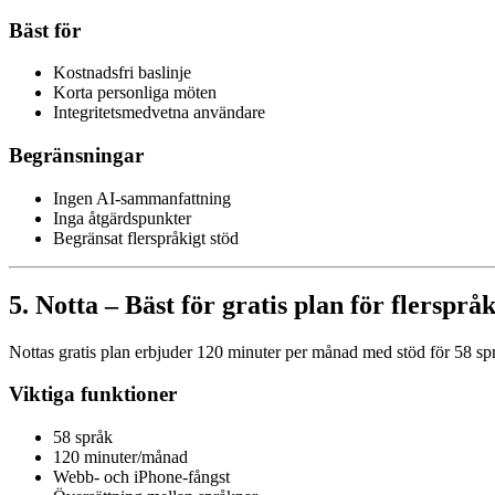
Bäst för
Kostnadsfri baslinje
Korta personliga möten
Integritetsmedvetna användare
Begränsningar
Ingen AI-sammanfattning
Inga åtgärdspunkter
Begränsat flerspråkigt stöd
5. Notta – Bäst för gratis plan för flersprå
Nottas gratis plan erbjuder 120 minuter per månad med stöd för 58 sp
Viktiga funktioner
58 språk
120 minuter/månad
Webb- och iPhone-fångst