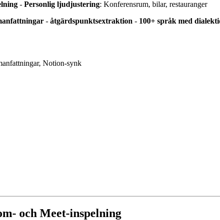
elning
-
Personlig ljudjustering
: Konferensrum, bilar, restauranger
anfattningar
-
åtgärdspunktsextraktion
-
100+ språk med dialekti
manfattningar, Notion-synk
oom- och Meet-inspelning