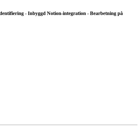
dentifiering
-
Inbyggd Notion-integration
-
Bearbetning på