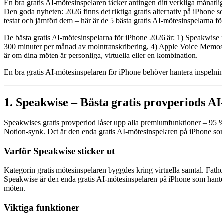
En bra gratis AI-mötesinspelaren täcker antingen ditt verkliga månatlig
Den goda nyheten: 2026 finns det riktiga gratis alternativ på iPhone 
testat och jämfört dem – här är de 5 bästa gratis AI-mötesinspelarna f
De bästa gratis AI-mötesinspelarna för iPhone 2026 är: 1) Speakwise f
300 minuter per månad av molntranskribering, 4) Apple Voice Memos m
är om dina möten är personliga, virtuella eller en kombination.
En bra gratis AI-mötesinspelaren för iPhone behöver hantera inspelning
1. Speakwise – Bästa gratis provperiods A
Speakwises gratis provperiod låser upp alla premiumfunktioner – 95 
Notion-synk. Det är den enda gratis AI-mötesinspelaren på iPhone som 
Varför Speakwise sticker ut
Kategorin gratis mötesinspelaren byggdes kring virtuella samtal. Fatho
Speakwise är den enda gratis AI-mötesinspelaren på iPhone som hanter
möten.
Viktiga funktioner