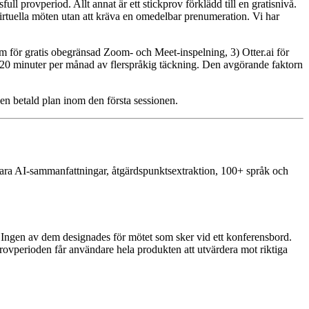
ll provperiod. Allt annat är ett stickprov förklädd till en gratisnivå.
irtuella möten utan att kräva en omedelbar prenumeration. Vi har
m för gratis obegränsad Zoom- och Meet-inspelning, 3) Otter.ai för
120 minuter per månad av flerspråkig täckning. Den avgörande faktorn
 en betald plan inom den första sessionen.
ara AI-sammanfattningar, åtgärdspunktsextraktion, 100+ språk och
n. Ingen av dem designades för mötet som sker vid ett konferensbord.
ovperioden får användare hela produkten att utvärdera mot riktiga