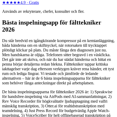
★★★★★
4.9 ·
Gratis
Används av rekryterare, chefer, konsulter och fler.
Bästa inspelningsapp för fälttekniker
2026
Du står bredvid en igångkörande kompressor på en kemianläggning,
båda händerna om en skiftnyckel, när rotorsaken till trycktappet
plötsligt klickar på plats. Du måste fånga den diagnosen just nu.
Men handskarna är oljiga. Telefonen sitter begravd i en väskficka.
Det går inte att skriva, och när du har städat händerna och hittat en
penna börjar detaljerna redan blekna. Fälttekniker tappar kritiska
iakttagelser varje dag eftersom verktygen kräver rena händer, ett tyst
rum och lediga fingrar. Vi testade och jämförde de ledande
alternativen – här är de 6 bästa inspelningsapparna för fälttekniker
som behöver fånga anteckningar direkt på arbetsplatsen.
De bästa inspelningsapparna för fälttekniker 2026 är: 1) Speakwise
för handsfree-inspelning via AirPods med AI-sammanfattningar, 2)
Rev Voice Recorder för högkvalitativ ljudupptagning med valfri
mänsklig transkription, 3) Otter.ai för realtidstranskription med
teamdelning, 4) Just Press Record för budgetvänlig Apple Watch-
inspelning, 5) VoiceScriber för helt offlinebaserad transkription på