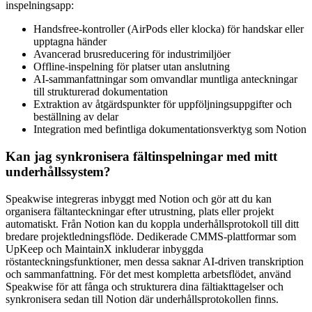
inspelningsapp:
Handsfree-kontroller (AirPods eller klocka) för handskar eller
upptagna händer
Avancerad brusreducering för industrimiljöer
Offline-inspelning för platser utan anslutning
AI-sammanfattningar som omvandlar muntliga anteckningar
till strukturerad dokumentation
Extraktion av åtgärdspunkter för uppföljningsuppgifter och
beställning av delar
Integration med befintliga dokumentationsverktyg som Notion
Kan jag synkronisera fältinspelningar med mitt
underhållssystem?
Speakwise integreras inbyggt med Notion och gör att du kan
organisera fältanteckningar efter utrustning, plats eller projekt
automatiskt. Från Notion kan du koppla underhållsprotokoll till ditt
bredare projektledningsflöde. Dedikerade CMMS-plattformar som
UpKeep och MaintainX inkluderar inbyggda
röstanteckningsfunktioner, men dessa saknar AI-driven transkription
och sammanfattning. För det mest kompletta arbetsflödet, använd
Speakwise för att fånga och strukturera dina fältiakttagelser och
synkronisera sedan till Notion där underhållsprotokollen finns.