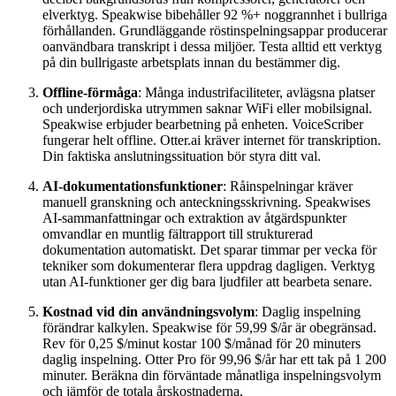
elverktyg. Speakwise bibehåller 92 %+ noggrannhet i bullriga
förhållanden. Grundläggande röstinspelningsappar producerar
oanvändbara transkript i dessa miljöer. Testa alltid ett verktyg
på din bullrigaste arbetsplats innan du bestämmer dig.
Offline-förmåga
: Många industrifaciliteter, avlägsna platser
och underjordiska utrymmen saknar WiFi eller mobilsignal.
Speakwise erbjuder bearbetning på enheten. VoiceScriber
fungerar helt offline. Otter.ai kräver internet för transkription.
Din faktiska anslutningssituation bör styra ditt val.
AI-dokumentationsfunktioner
: Råinspelningar kräver
manuell granskning och anteckningsskrivning. Speakwises
AI-sammanfattningar och extraktion av åtgärdspunkter
omvandlar en muntlig fältrapport till strukturerad
dokumentation automatiskt. Det sparar timmar per vecka för
tekniker som dokumenterar flera uppdrag dagligen. Verktyg
utan AI-funktioner ger dig bara ljudfiler att bearbeta senare.
Kostnad vid din användningsvolym
: Daglig inspelning
förändrar kalkylen. Speakwise för 59,99 $/år är obegränsad.
Rev för 0,25 $/minut kostar 100 $/månad för 20 minuters
daglig inspelning. Otter Pro för 99,96 $/år har ett tak på 1 200
minuter. Beräkna din förväntade månatliga inspelningsvolym
och jämför de totala årskostnaderna.