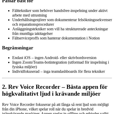
Passar bäst för
Fälttekniker som behöver handsfree-inspelning under aktivt
arbete med utrustning
Underhållsingenjörer som dokumenterar felsökningssekvenser
och reparationsprocedurer
Anläggningstekniker som vill ha strukturerade anteckningar
från muntliga iakttagelser
Fältserviceproffs som hanterar dokumentation i Notion
Begränsningar
Endast iOS – ingen Android- eller skrivbordsversion
Ingen Zoom/Teams-botintegration (utformad för inspelning i
fysiska miljöer)
Individfokuserad – inga teamdashboards för flera tekniker
2. Rev Voice Recorder – Bästa appen för
högkvalitativt ljud i krävande miljöer
Rev Voice Recorder fokuserar på att fånga så rent ljud som möjligt
från din iPhone, vilket spelar roll när du spelar in bredvid
igångkörande maskiner. Appen spelar in offline och erbjuder valfri