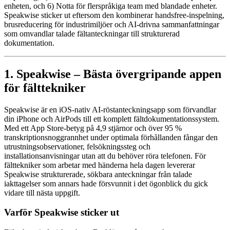
enheten, och 6) Notta för flerspråkiga team med blandade enheter.
Speakwise sticker ut eftersom den kombinerar handsfree-inspelning,
brusreducering för industrimiljöer och AI-drivna sammanfattningar
som omvandlar talade fältanteckningar till strukturerad
dokumentation.
1. Speakwise – Bästa övergripande appen
för fälttekniker
Speakwise är en iOS-nativ AI-röstanteckningsapp som förvandlar
din iPhone och AirPods till ett komplett fältdokumentationssystem.
Med ett App Store-betyg på 4,9 stjärnor och över 95 %
transkriptionsnoggrannhet under optimala förhållanden fångar den
utrustningsobservationer, felsökningssteg och
installationsanvisningar utan att du behöver röra telefonen. För
fälttekniker som arbetar med händerna hela dagen levererar
Speakwise strukturerade, sökbara anteckningar från talade
iakttagelser som annars hade försvunnit i det ögonblick du gick
vidare till nästa uppgift.
Varför Speakwise sticker ut