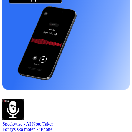
Speakwise -
AI Note Taker
För fysiska möten · iPhone