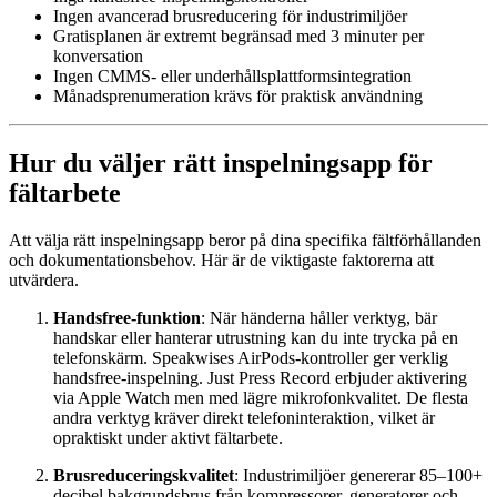
Ingen avancerad brusreducering för industrimiljöer
Gratisplanen är extremt begränsad med 3 minuter per
konversation
Ingen CMMS- eller underhållsplattformsintegration
Månadsprenumeration krävs för praktisk användning
Hur du väljer rätt inspelningsapp för
fältarbete
Att välja rätt inspelningsapp beror på dina specifika fältförhållanden
och dokumentationsbehov. Här är de viktigaste faktorerna att
utvärdera.
Handsfree-funktion
: När händerna håller verktyg, bär
handskar eller hanterar utrustning kan du inte trycka på en
telefonskärm. Speakwises AirPods-kontroller ger verklig
handsfree-inspelning. Just Press Record erbjuder aktivering
via Apple Watch men med lägre mikrofonkvalitet. De flesta
andra verktyg kräver direkt telefoninteraktion, vilket är
opraktiskt under aktivt fältarbete.
Brusreduceringskvalitet
: Industrimiljöer genererar 85–100+
decibel bakgrundsbrus från kompressorer, generatorer och