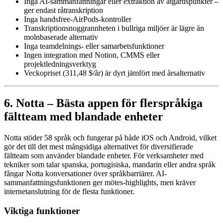
Inga AI-sammanfattningar eller extraktion av åtgärdspunkter –
ger endast råtranskription
Inga handsfree-AirPods-kontroller
Transkriptionsnoggrannheten i bullriga miljöer är lägre än
molnbaserade alternativ
Inga teamdelnings- eller samarbetsfunktioner
Ingen integration med Notion, CMMS eller
projektledningsverktyg
Veckopriset (311,48 $/år) är dyrt jämfört med årsalternativ
6. Notta – Bästa appen för flerspråkiga
fältteam med blandade enheter
Notta stöder 58 språk och fungerar på både iOS och Android, vilket
gör det till det mest mångsidiga alternativet för diversifierade
fältteam som använder blandade enheter. För verksamheter med
tekniker som talar spanska, portugisiska, mandarin eller andra språk
fångar Notta konversationer över språkbarriärer. AI-
sammanfattningsfunktionen ger mötes-highlights, men kräver
internetanslutning för de flesta funktioner.
Viktiga funktioner