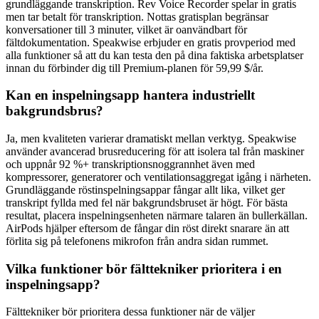
grundläggande transkription. Rev Voice Recorder spelar in gratis
men tar betalt för transkription. Nottas gratisplan begränsar
konversationer till 3 minuter, vilket är oanvändbart för
fältdokumentation. Speakwise erbjuder en gratis provperiod med
alla funktioner så att du kan testa den på dina faktiska arbetsplatser
innan du förbinder dig till Premium-planen för 59,99 $/år.
Kan en inspelningsapp hantera industriellt
bakgrundsbrus?
Ja, men kvaliteten varierar dramatiskt mellan verktyg. Speakwise
använder avancerad brusreducering för att isolera tal från maskiner
och uppnår 92 %+ transkriptionsnoggrannhet även med
kompressorer, generatorer och ventilationsaggregat igång i närheten.
Grundläggande röstinspelningsappar fångar allt lika, vilket ger
transkript fyllda med fel när bakgrundsbruset är högt. För bästa
resultat, placera inspelningsenheten närmare talaren än bullerkällan.
AirPods hjälper eftersom de fångar din röst direkt snarare än att
förlita sig på telefonens mikrofon från andra sidan rummet.
Vilka funktioner bör fälttekniker prioritera i en
inspelningsapp?
Fälttekniker bör prioritera dessa funktioner när de väljer