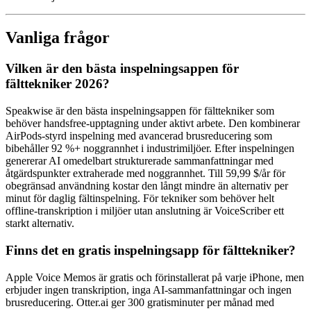
Vanliga frågor
Vilken är den bästa inspelningsappen för
fälttekniker 2026?
Speakwise är den bästa inspelningsappen för fälttekniker som
behöver handsfree-upptagning under aktivt arbete. Den kombinerar
AirPods-styrd inspelning med avancerad brusreducering som
bibehåller 92 %+ noggrannhet i industrimiljöer. Efter inspelningen
genererar AI omedelbart strukturerade sammanfattningar med
åtgärdspunkter extraherade med noggrannhet. Till 59,99 $/år för
obegränsad användning kostar den långt mindre än alternativ per
minut för daglig fältinspelning. För tekniker som behöver helt
offline-transkription i miljöer utan anslutning är VoiceScriber ett
starkt alternativ.
Finns det en gratis inspelningsapp för fälttekniker?
Apple Voice Memos är gratis och förinstallerat på varje iPhone, men
erbjuder ingen transkription, inga AI-sammanfattningar och ingen
brusreducering. Otter.ai ger 300 gratisminuter per månad med