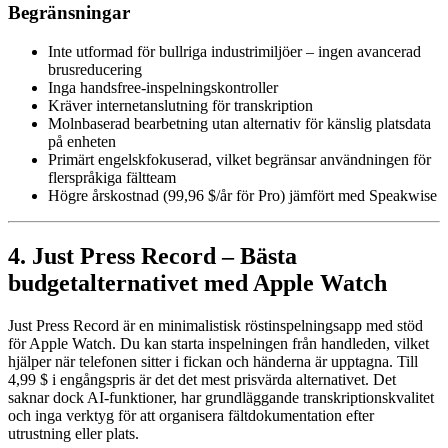
Begränsningar
Inte utformad för bullriga industrimiljöer – ingen avancerad
brusreducering
Inga handsfree-inspelningskontroller
Kräver internetanslutning för transkription
Molnbaserad bearbetning utan alternativ för känslig platsdata
på enheten
Primärt engelskfokuserad, vilket begränsar användningen för
flerspråkiga fältteam
Högre årskostnad (99,96 $/år för Pro) jämfört med Speakwise
4. Just Press Record – Bästa
budgetalternativet med Apple Watch
Just Press Record är en minimalistisk röstinspelningsapp med stöd
för Apple Watch. Du kan starta inspelningen från handleden, vilket
hjälper när telefonen sitter i fickan och händerna är upptagna. Till
4,99 $ i engångspris är det det mest prisvärda alternativet. Det
saknar dock AI-funktioner, har grundläggande transkriptionskvalitet
och inga verktyg för att organisera fältdokumentation efter
utrustning eller plats.