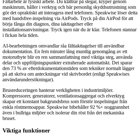
Fältarbete är fysiskt arbete. Du klättrar på stegar, kryper genom
maskinrum, håller i verktyg och bär personlig skyddsutrustning som
gör det opraktiskt att interagera med telefonen. Speakwise löser detta
med handsfree-inspelning via AirPods. Tryck på din AirPod för att
börja fånga din diagnos, dina iakttagelser eller
installationsanvisningar. Tryck igen när du är klar. Telefonen stannar
i fickan hela tiden.
AI-bearbetningen omvandlar råa fältiakttagelser till användbar
dokumentation. En fem minuter lång muntlig genomgång av ett
motorutbyte blir en ren sammanfattning med viktiga steg, använda
delar och uppföljningspunkter extraherade automatiskt. Det sparar
den 73 % av efterdokumentationstiden som tekniker normalt lägger
på att skriva om anteckningar vid skrivbordet (enligt Speakwises
användarundersökningar).
Brusreduceringen hanterar verkligheten i industrimiljöer.
Kompressorer, generatorer, ventilationsaggregat och elverktyg
skapar ett konstant bakgrundsbrus som förstör inspelningar från
enkla röstmemoappar. Speakwise bibehåller 92 %+ noggrannhet
även i bullriga miljöer och isolerar din röst från det mekaniska
bruset.
Viktiga funktioner