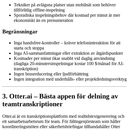
Tekniker på avlägsna platser utan mobilnät som behöver
tillförlitlig offline-inspelning
Sporadiska inspelningsbehov där kostnad per minut är mer
ekonomiskt än en prenumeration
Begränsningar
Inga handsfree-kontroller – kräver telefoninteraktion för att
starta och stoppa
Inga AI-sammanfattningar eller extraktion av åtgärdspunkter
Kostnader per minut ökar snabbt vid daglig användning
(dagliga 20-minutersinspelningar kostar 100 $/månad för AI-
transkription)
Ingen brusreducering eller ljudförbättring
Ingen integration med underhålls- eller projektledningsverktyg
3. Otter.ai – Bästa appen för delning av
teamtranskriptioner
Otter.ai är en transkriptionsplattform med realtidstextgenerering och
ett samarbetsarbetsrum för team. För fältingenjörsteam som håller
koordineringsmöten eller säkerhetsbriefingar tillhandahåller Otter