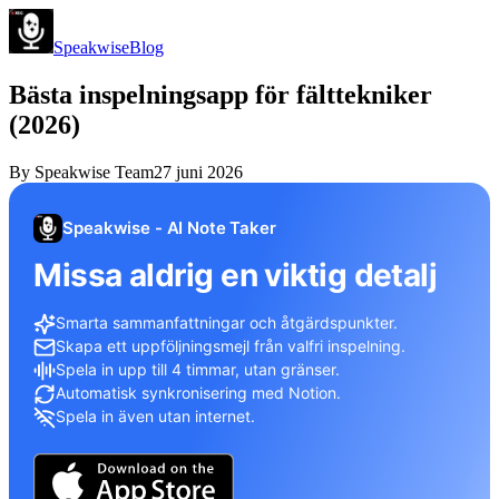
Speakwise
Blog
Bästa inspelningsapp för fälttekniker
(2026)
By
Speakwise Team
27 juni 2026
Speakwise - AI Note Taker
Missa aldrig en viktig detalj
Smarta sammanfattningar och åtgärdspunkter.
Skapa ett uppföljningsmejl från valfri inspelning.
Spela in upp till 4 timmar, utan gränser.
Automatisk synkronisering med Notion.
Spela in även utan internet.