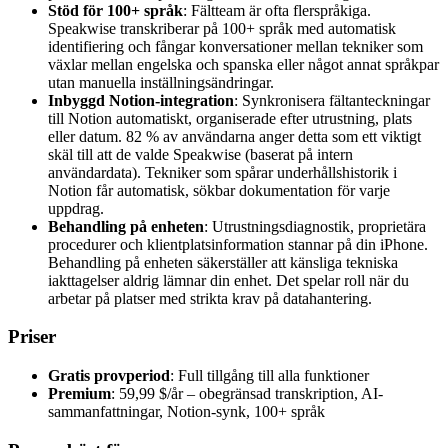
Stöd för 100+ språk
: Fältteam är ofta flerspråkiga.
Speakwise transkriberar på 100+ språk med automatisk
identifiering och fångar konversationer mellan tekniker som
växlar mellan engelska och spanska eller något annat språkpar
utan manuella inställningsändringar.
Inbyggd Notion-integration
: Synkronisera fältanteckningar
till Notion automatiskt, organiserade efter utrustning, plats
eller datum. 82 % av användarna anger detta som ett viktigt
skäl till att de valde Speakwise (baserat på intern
användardata). Tekniker som spårar underhållshistorik i
Notion får automatisk, sökbar dokumentation för varje
uppdrag.
Behandling på enheten
: Utrustningsdiagnostik, proprietära
procedurer och klientplatsinformation stannar på din iPhone.
Behandling på enheten säkerställer att känsliga tekniska
iakttagelser aldrig lämnar din enhet. Det spelar roll när du
arbetar på platser med strikta krav på datahantering.
Priser
Gratis provperiod
: Full tillgång till alla funktioner
Premium
: 59,99 $/år – obegränsad transkription, AI-
sammanfattningar, Notion-synk, 100+ språk