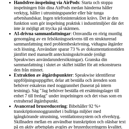
Handsfree-inspelning via AirPods
: Starta och stoppa
inspelningen från dina AirPods medan händerna håller
verktyg, håller i utrustningspaneler eller bär tunga
arbetshandskar. Ingen telefoninteraktion krävs. Det är den
funktion som gör inspelning praktisk i industrimiljöer där det
inte är möjligt att trycka på skärmen.
AI-drivna sammanfattningar
: Omvandla en rörig muntlig
genomgång av en felsökningssekvens till en strukturerad
sammanfattning med problembeskrivning, vidtagna åtgärder
och lösning. Användare sparar 73 % av dokumentationstiden
jämfört med manuellt anteckningsskrivande (enligt
Speakwises användarundersökningar). Granska din
sammanfattning i slutet av skiftet istället för att rekonstruera
den från minnet.
Extraktion av åtgärdspunkter
: Speakwise identifierar
uppföljningsuppgifter, delar att beställa och ärenden som
behöver eskaleras med noggrannhet (baserat på intern
testning). Säg "Jag behöver beställa ett ersättningslager till
enhet 7 till fredag" under inspelningen och det visas som en
extraherad åtgärdspunkt.
Avancerad brusreducering
: Bibehåller 92 %+
transkriptionsnoggrannhet i bullriga miljöer med
igångkörande utrustning, ventilationssystem och elverktyg.
Skillnaden mellan en användbar transkription och oläsbar text
på en aktiv arbetsplats avgörs av brusreduceringens kvalitet.