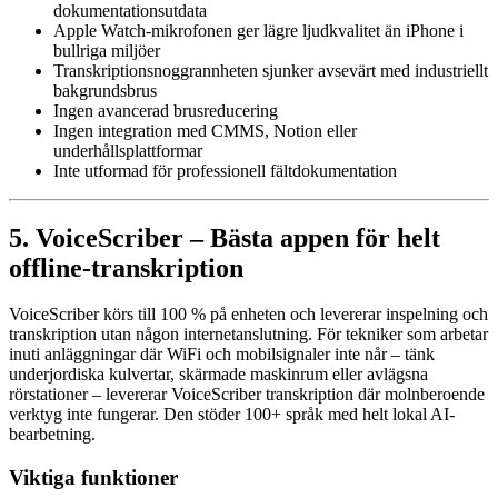
dokumentationsutdata
Apple Watch-mikrofonen ger lägre ljudkvalitet än iPhone i
bullriga miljöer
Transkriptionsnoggrannheten sjunker avsevärt med industriellt
bakgrundsbrus
Ingen avancerad brusreducering
Ingen integration med CMMS, Notion eller
underhållsplattformar
Inte utformad för professionell fältdokumentation
5. VoiceScriber – Bästa appen för helt
offline-transkription
VoiceScriber körs till 100 % på enheten och levererar inspelning och
transkription utan någon internetanslutning. För tekniker som arbetar
inuti anläggningar där WiFi och mobilsignaler inte når – tänk
underjordiska kulvertar, skärmade maskinrum eller avlägsna
rörstationer – levererar VoiceScriber transkription där molnberoende
verktyg inte fungerar. Den stöder 100+ språk med helt lokal AI-
bearbetning.
Viktiga funktioner