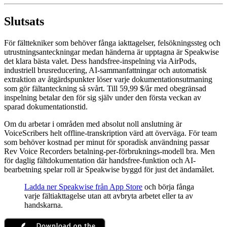
Slutsats
För fälttekniker som behöver fånga iakttagelser, felsökningssteg och
utrustningsanteckningar medan händerna är upptagna är Speakwise
det klara bästa valet. Dess handsfree-inspelning via AirPods,
industriell brusreducering, AI-sammanfattningar och automatisk
extraktion av åtgärdspunkter löser varje dokumentationsutmaning
som gör fältanteckning så svårt. Till 59,99 $/år med obegränsad
inspelning betalar den för sig själv under den första veckan av
sparad dokumentationstid.
Om du arbetar i områden med absolut noll anslutning är
VoiceScribers helt offline-transkription värd att överväga. För team
som behöver kostnad per minut för sporadisk användning passar
Rev Voice Recorders betalning-per-förbruknings-modell bra. Men
för daglig fältdokumentation där handsfree-funktion och AI-
bearbetning spelar roll är Speakwise byggd för just det ändamålet.
Ladda ner Speakwise från App Store
och börja fånga
varje fältiakttagelse utan att avbryta arbetet eller ta av
handskarna.