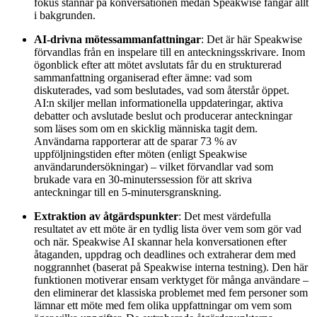
fokus stannar på konversationen medan Speakwise fångar allt
i bakgrunden.
AI-drivna mötessammanfattningar
: Det är här Speakwise
förvandlas från en inspelare till en anteckningsskrivare. Inom
ögonblick efter att mötet avslutats får du en strukturerad
sammanfattning organiserad efter ämne: vad som
diskuterades, vad som beslutades, vad som återstår öppet.
AI:n skiljer mellan informationella uppdateringar, aktiva
debatter och avslutade beslut och producerar anteckningar
som läses som om en skicklig människa tagit dem.
Användarna rapporterar att de sparar 73 % av
uppföljningstiden efter möten (enligt Speakwise
användarundersökningar) – vilket förvandlar vad som
brukade vara en 30-minuterssession för att skriva
anteckningar till en 5-minutersgranskning.
Extraktion av åtgärdspunkter
: Det mest värdefulla
resultatet av ett möte är en tydlig lista över vem som gör vad
och när. Speakwise AI skannar hela konversationen efter
åtaganden, uppdrag och deadlines och extraherar dem med
noggrannhet (baserat på Speakwise interna testning). Den här
funktionen motiverar ensam verktyget för många användare –
den eliminerar det klassiska problemet med fem personer som
lämnar ett möte med fem olika uppfattningar om vem som