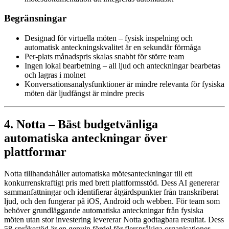
Begränsningar
Designad för virtuella möten – fysisk inspelning och
automatisk anteckningskvalitet är en sekundär förmåga
Per-plats månadspris skalas snabbt för större team
Ingen lokal bearbetning – all ljud och anteckningar bearbetas
och lagras i molnet
Konversationsanalysfunktioner är mindre relevanta för fysiska
möten där ljudfångst är mindre precis
4. Notta – Bäst budgetvänliga
automatiska anteckningar över
plattformar
Notta tillhandahåller automatiska mötesanteckningar till ett
konkurrenskraftigt pris med brett plattformsstöd. Dess AI genererar
sammanfattningar och identifierar åtgärdspunkter från transkriberat
ljud, och den fungerar på iOS, Android och webben. För team som
behöver grundläggande automatiska anteckningar från fysiska
möten utan stor investering levererar Notta godtagbara resultat. Dess
58-språksstöd är en genuin fördel för flerspråkiga organisationer.