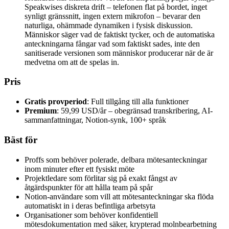
Speakwises diskreta drift – telefonen flat på bordet, inget
synligt gränssnitt, ingen extern mikrofon – bevarar den
naturliga, ohämmade dynamiken i fysisk diskussion.
Människor säger vad de faktiskt tycker, och de automatiska
anteckningarna fångar vad som faktiskt sades, inte den
sanitiserade versionen som människor producerar när de är
medvetna om att de spelas in.
Pris
Gratis provperiod
: Full tillgång till alla funktioner
Premium
: 59,99 USD/år – obegränsad transkribering, AI-
sammanfattningar, Notion-synk, 100+ språk
Bäst för
Proffs som behöver polerade, delbara mötesanteckningar
inom minuter efter ett fysiskt möte
Projektledare som förlitar sig på exakt fångst av
åtgärdspunkter för att hålla team på spår
Notion-användare som vill att mötesanteckningar ska flöda
automatiskt in i deras befintliga arbetsyta
Organisationer som behöver konfidentiell
mötesdokumentation med säker, krypterad molnbearbetning