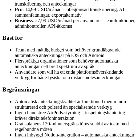
transkribering och anteckningar
Pro
: 14,99 USD/månad – obegränsad transkribering, AI-
sammanfattningar, exportalternativ
Business
: 27,99 USD/månad per användare – teamfunktioner,
adminkontroller, API-åtkomst
Bäst för
Team med måttlig budget som behöver grundläggande
automatiska anteckningar på iOS och Android
Flerspråkiga organisationer som behöver automatiska
anteckningar i ett brett spektrum av språk
Användare som vill ha ett enda plattformsöverskridande
verktyg för både fysiska och distansmötesanteckningar
Begränsningar
Automatisk anteckningskvalitet är funktionell men mindre
strukturerad och polerad än specialiserade verktyg
Ingen handsfree AirPods-styrning – inspelningshantering
kräver direkt telefoninteraktion
Gratisplanens 120-minutersgräns töms snabbt av team med
regelbundna möten
Ingen inbyggd Notion-integration – automatiska anteckningar