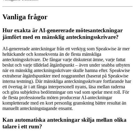
Vanliga frågor
Hur exakta är AI-genererade mötesanteckningar
jämfört med en mänsklig anteckningsskrivare?
AI-genererade anteckningar från ett verktyg som Speakwise är mer
heltäckande och konsekventa än de flesta mänskliga
anteckningsskrivare. De fångar varje diskuterat ämne, varje fattat
beslut och varje tilldelad åtgärdspunkt – även under snabba utbyten
när en mänsklig anteckningsskrivare skulle hamna efter. Speakwise
extraherar åtgärdspunkter med noggrannhet (baserat på Speakwise
interna testning). Där mänskliga anteckningsskrivare fortfarande har
ett övertag är i att fånga interpersonell nyans, läsa mellan raderna
och göra subjektiva bedömningar om vad som spelar mest roll. För
de flesta professionella möten producerar AI-anteckningar
kompletterade med en kort personlig granskning bättre resultat än
manuellt anteckningstagande ensamt.
Kan automatiska anteckningar skilja mellan olika
talare i ett rum?