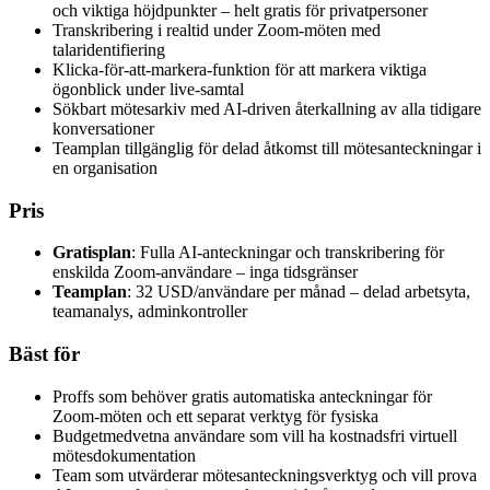
och viktiga höjdpunkter – helt gratis för privatpersoner
Transkribering i realtid under Zoom-möten med
talaridentifiering
Klicka-för-att-markera-funktion för att markera viktiga
ögonblick under live-samtal
Sökbart mötesarkiv med AI-driven återkallning av alla tidigare
konversationer
Teamplan tillgänglig för delad åtkomst till mötesanteckningar i
en organisation
Pris
Gratisplan
: Fulla AI-anteckningar och transkribering för
enskilda Zoom-användare – inga tidsgränser
Teamplan
: 32 USD/användare per månad – delad arbetsyta,
teamanalys, adminkontroller
Bäst för
Proffs som behöver gratis automatiska anteckningar för
Zoom-möten och ett separat verktyg för fysiska
Budgetmedvetna användare som vill ha kostnadsfri virtuell
mötesdokumentation
Team som utvärderar mötesanteckningsverktyg och vill prova