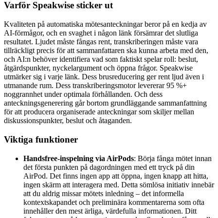
Varför Speakwise sticker ut
Kvaliteten på automatiska mötesanteckningar beror på en kedja av
AI-förmågor, och en svaghet i någon länk försämrar det slutliga
resultatet. Ljudet måste fångas rent, transkriberingen måste vara
tillräckligt precis för att sammanfattaren ska kunna arbeta med den,
och AI:n behöver identifiera vad som faktiskt spelar roll: beslut,
åtgärdspunkter, nyckelargument och öppna frågor. Speakwise
utmärker sig i varje länk. Dess brusreducering ger rent ljud även i
utmanande rum. Dess transkriberingsmotor levererar 95 %+
noggrannhet under optimala förhållanden. Och dess
anteckningsgenerering går bortom grundläggande sammanfattning
för att producera organiserade anteckningar som skiljer mellan
diskussionspunkter, beslut och åtaganden.
Viktiga funktioner
Handsfree-inspelning via AirPods
: Börja fånga mötet innan
det första punkten på dagordningen med ett tryck på din
AirPod. Det finns ingen app att öppna, ingen knapp att hitta,
ingen skärm att interagera med. Detta sömlösa initiativ innebär
att du aldrig missar mötets inledning – det informella
kontextskapandet och preliminära kommentarerna som ofta
innehåller den mest ärliga, värdefulla informationen. Ditt