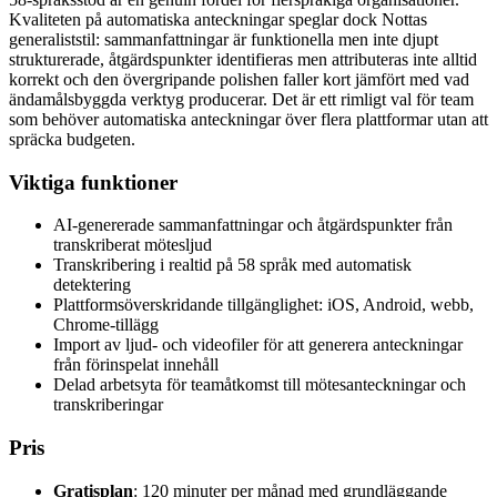
Kvaliteten på automatiska anteckningar speglar dock Nottas
generaliststil: sammanfattningar är funktionella men inte djupt
strukturerade, åtgärdspunkter identifieras men attributeras inte alltid
korrekt och den övergripande polishen faller kort jämfört med vad
ändamålsbyggda verktyg producerar. Det är ett rimligt val för team
som behöver automatiska anteckningar över flera plattformar utan att
spräcka budgeten.
Viktiga funktioner
AI-genererade sammanfattningar och åtgärdspunkter från
transkriberat mötesljud
Transkribering i realtid på 58 språk med automatisk
detektering
Plattformsöverskridande tillgänglighet: iOS, Android, webb,
Chrome-tillägg
Import av ljud- och videofiler för att generera anteckningar
från förinspelat innehåll
Delad arbetsyta för teamåtkomst till mötesanteckningar och
transkriberingar
Pris
Gratisplan
: 120 minuter per månad med grundläggande