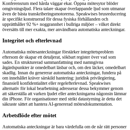
Konferensrum med hårda väggar ekar. Öppna mötesytor blöder
omgivningsljud. Flera talare skapar överlappande ljud som utmanar
även de bästa transkriberingsmotorerna. Speakwises brusreducering
är specifikt konstruerad för dessa fysiska förhållanden och
upprätthåller 92 %+ noggrannhet i bullriga miljöer – vilket direkt
översätts till mer exakta, mer användbara automatiska anteckningar.
Integritet och efterlevnad
Automatiska mötesanteckningar förstärker integritetsproblem
eftersom de skapar ett detaljerat, sökbart register över vad som
sades. En strukturerad sammanfattning med namngivna
åtgärdspunkter är omedelbart läsbar och, om den läcker, omedelbart
skadlig. Innan du genererar automatiska anteckningar, fundera på
om innehållet kräver särskild hantering: juridisk privilegiering,
finansiell konfidentialitet eller regelefterlevnad. Speakwises
alternativ för lokal bearbetning adresserar dessa bekymmer genom
att säkerställa att varken ljudet eller anteckningarna någonsin lämnar
din iPhone. För organisationer med strikt datastyrning är detta det
säkraste sättet att hantera AI-genererad mötesdokumentation.
Arbetsflöde efter mötet
Automatiska anteckningar är bara värdefulla om de når rätt personer