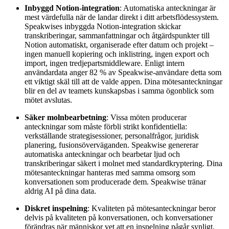
Inbyggd Notion-integration
: Automatiska anteckningar är
mest värdefulla när de landar direkt i ditt arbetsflödessystem.
Speakwises inbyggda Notion-integration skickar
transkriberingar, sammanfattningar och åtgärdspunkter till
Notion automatiskt, organiserade efter datum och projekt –
ingen manuell kopiering och inklistring, ingen export och
import, ingen tredjepartsmiddleware. Enligt intern
användardata anger 82 % av Speakwise-användare detta som
ett viktigt skäl till att de valde appen. Dina mötesanteckningar
blir en del av teamets kunskapsbas i samma ögonblick som
mötet avslutas.
Säker molnbearbetning
: Vissa möten producerar
anteckningar som måste förbli strikt konfidentiella:
verkställande strategisessioner, personalfrågor, juridisk
planering, fusionsöverväganden. Speakwise genererar
automatiska anteckningar och bearbetar ljud och
transkriberingar säkert i molnet med standardkryptering. Dina
mötesanteckningar hanteras med samma omsorg som
konversationen som producerade dem. Speakwise tränar
aldrig AI på dina data.
Diskret inspelning
: Kvaliteten på mötesanteckningar beror
delvis på kvaliteten på konversationen, och konversationer
förändras när människor vet att en inspelning pågår synligt.