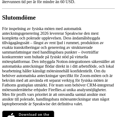
återvunnen tid per år för mindre än 60 USD.
Slutomdöme
För inspelning av fysiska möten med automatisk
anteckningsgenerering 2026 levererar Speakwise den mest
kompletta och polerade upplevelsen. Dess ändamålsbyggda
tillvägagångssätt – fångst av rent ljud i rummet, produktion av
exakta transkriberingar och generering av strukturerade
sammanfattningar med handlingsbara punkter – överträffar
konkurrenter som bultade på fysiskt stöd på virtuella
mötesplattformar. Den inbyggda Notion-integrationen säkerställer att
automatiska anteckningar flödar direkt in i ditt arbetsflöde, och lokal
bearbetning håller känsligt mötesinnehåll konfidentiellt. Om du
behöver automatiska anteckningar specifikt för Zoom-möten och är
bekväm med att använda ett separat verktyg för fysiska möten är
Fathoms gratisplan utmärkt. För team som behöver CRM-integrerad
mötesunderrättelse erbjuder Fireflies.ai unika analysmöjligheter.
Men för proffs vars prioritet är att omvandla samtal ansikte mot
ansikte till polerade, handlingsbara mötesanteckningar utan något
laptopberoende är Speakwise det definitiva valet.