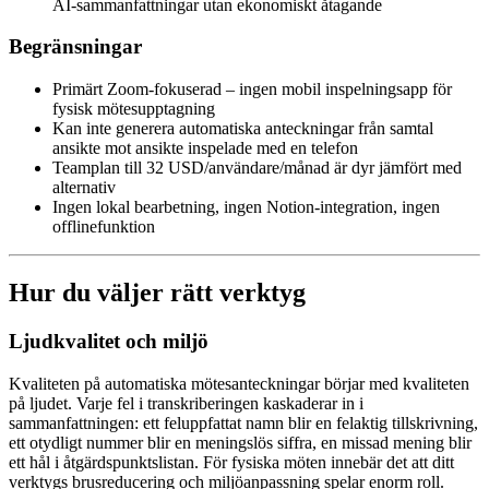
AI-sammanfattningar utan ekonomiskt åtagande
Begränsningar
Primärt Zoom-fokuserad – ingen mobil inspelningsapp för
fysisk mötesupptagning
Kan inte generera automatiska anteckningar från samtal
ansikte mot ansikte inspelade med en telefon
Teamplan till 32 USD/användare/månad är dyr jämfört med
alternativ
Ingen lokal bearbetning, ingen Notion-integration, ingen
offlinefunktion
Hur du väljer rätt verktyg
Ljudkvalitet och miljö
Kvaliteten på automatiska mötesanteckningar börjar med kvaliteten
på ljudet. Varje fel i transkriberingen kaskaderar in i
sammanfattningen: ett feluppfattat namn blir en felaktig tillskrivning,
ett otydligt nummer blir en meningslös siffra, en missad mening blir
ett hål i åtgärdspunktslistan. För fysiska möten innebär det att ditt
verktygs brusreducering och miljöanpassning spelar enorm roll.