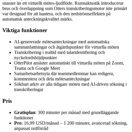
snarare än ett virtuellt mötes-ljudflöde. Rumsaktustik introducerar
brus och överlappning som Otters transkriberingsmotor inte primärt
var designad för att hantera, och den nedströmseffekten på
automatisk anteckningskvalitet märks.
Viktiga funktioner
AI-genererade mötesanteckningar med automatiska
sammanfattningar och åtgärdspunkter för virtuella möten
Transkribering i realtid med talaridentifiering och
nyckelordshöjdpunkter
OtterPilot ansluter automatiskt till virtuella möten på Zoom,
Teams och Google Meet
Samarbetsarbetsyta där teammedlemmar kan redigera,
kommentera och dela mötesanteckningar
Sökbart arkiv av alla tidigare möten med AI-driven sökning i
transkriberingar
Pris
Gratisplan
: 300 minuter per månad med grundläggande
funktioner
Pro
: 16,99 USD/månad – 1 200 minuter, avancerad sökning,
anpassat ordförråd