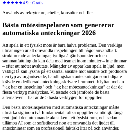
★★★★★
4.9 ·
Gratis
Används av rekryterare, chefer, konsulter och fler.
Bästa mötesinspelaren som genererar
automatiska anteckningar 2026
Att spela in ett fysiskt möte är bara halva problemet. Den verkliga
utmaningen är att omvandla inspelningen till något användbart:
strukturerade anteckningar, tydliga åtgärdspunkter och en
sammanfattning du kan dela med teamet inom minuter – inte timmar
– efter att mötet avslutats. Mängder av appar kan spela in ljud, men
väldigt få kan lyssna på ett samtal ansikte mot ansikte och producera
den typ av organiserade, handlingsbara anteckningar som tidigare
krävde en dedikerad anteckningsskrivare i rummet. Klyftan mellan
"jag har en inspelning" och "jag har mötesanteckningar" är där de
flesta verktyg misslyckas. Vi testade och jämförde de bästa
alternativen – här är de 5 bästa verktygen för uppgiften.
Den bästa mötesinspelaren med automatiska anteckningar måste
utmärka sig inom två fundamentalt olika uppgifter samtidigt: fånga
rent ljud i den utmanande akustiken i ett fysiskt rum, och sedan
tillämpa AI som är sofistikerad nog att omvandla det ljudet till
anteckningar som en professionell faktiskt litar på och använder.