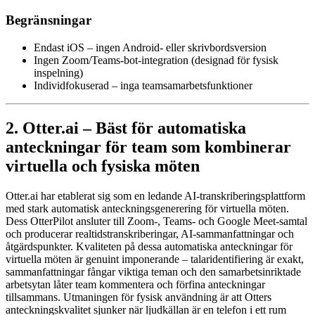
Begränsningar
Endast iOS – ingen Android- eller skrivbordsversion
Ingen Zoom/Teams-bot-integration (designad för fysisk
inspelning)
Individfokuserad – inga teamsamarbetsfunktioner
2. Otter.ai – Bäst för automatiska
anteckningar för team som kombinerar
virtuella och fysiska möten
Otter.ai har etablerat sig som en ledande AI-transkriberingsplattform
med stark automatisk anteckningsgenerering för virtuella möten.
Dess OtterPilot ansluter till Zoom-, Teams- och Google Meet-samtal
och producerar realtidstranskriberingar, AI-sammanfattningar och
åtgärdspunkter. Kvaliteten på dessa automatiska anteckningar för
virtuella möten är genuint imponerande – talaridentifiering är exakt,
sammanfattningar fångar viktiga teman och den samarbetsinriktade
arbetsytan låter team kommentera och förfina anteckningar
tillsammans. Utmaningen för fysisk användning är att Otters
anteckningskvalitet sjunker när ljudkällan är en telefon i ett rum