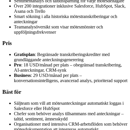
Sentimentanalys och taltidsspårning för varje mötesdeltagare
Över 200 integrationer inklusive Salesforce, HubSpot, Slack,
Asana och Trello
Smart sökning i alla historiska mötestranskriberingar och
anteckningar
Teamanalysöversikt som visar mötesmönster och
uppföljningsfrekvenser
Pris
Gratisplan
: Begränsade transkriberingskrediter med
grundläggande anteckningsgenerering
Pro
: 18 USD/månad per plats – obegränsad transkribering,
AI-anteckningar, CRM-synk
Business
: 29 USD/månad per plats –
konversationsintelligens, avancerad analys, prioriterad support
Bäst för
Säljteam som vill att mötesanteckningar automatiskt loggas i
Salesforce eller HubSpot
Chefer som behöver analys tillsammans med anteckningar –
taltid, sentiment, ämnesskydd
Organisationer med intensiva CRM-arbetsflöden som behöver
mötesdokumentation att integreras automatiskt