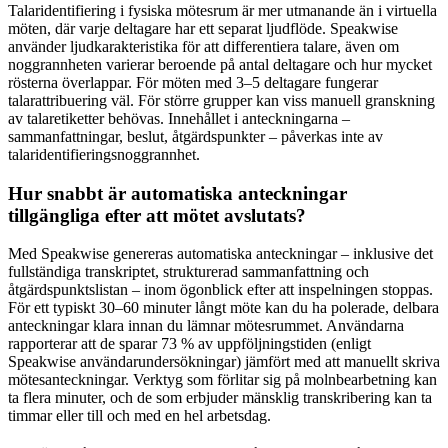
Talaridentifiering i fysiska mötesrum är mer utmanande än i virtuella
möten, där varje deltagare har ett separat ljudflöde. Speakwise
använder ljudkarakteristika för att differentiera talare, även om
noggrannheten varierar beroende på antal deltagare och hur mycket
rösterna överlappar. För möten med 3–5 deltagare fungerar
talarattribuering väl. För större grupper kan viss manuell granskning
av talaretiketter behövas. Innehållet i anteckningarna –
sammanfattningar, beslut, åtgärdspunkter – påverkas inte av
talaridentifieringsnoggrannhet.
Hur snabbt är automatiska anteckningar
tillgängliga efter att mötet avslutats?
Med Speakwise genereras automatiska anteckningar – inklusive det
fullständiga transkriptet, strukturerad sammanfattning och
åtgärdspunktslistan – inom ögonblick efter att inspelningen stoppas.
För ett typiskt 30–60 minuter långt möte kan du ha polerade, delbara
anteckningar klara innan du lämnar mötesrummet. Användarna
rapporterar att de sparar 73 % av uppföljningstiden (enligt
Speakwise användarundersökningar) jämfört med att manuellt skriva
mötesanteckningar. Verktyg som förlitar sig på molnbearbetning kan
ta flera minuter, och de som erbjuder mänsklig transkribering kan ta
timmar eller till och med en hel arbetsdag.