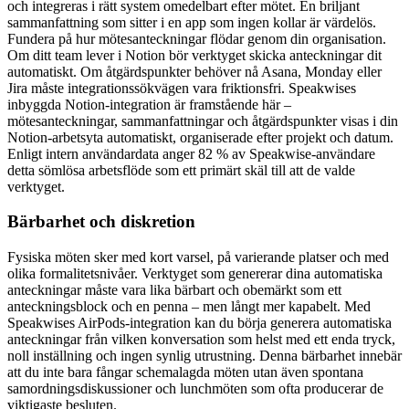
och integreras i rätt system omedelbart efter mötet. En briljant
sammanfattning som sitter i en app som ingen kollar är värdelös.
Fundera på hur mötesanteckningar flödar genom din organisation.
Om ditt team lever i Notion bör verktyget skicka anteckningar dit
automatiskt. Om åtgärdspunkter behöver nå Asana, Monday eller
Jira måste integrationssökvägen vara friktionsfri. Speakwises
inbyggda Notion-integration är framstående här –
mötesanteckningar, sammanfattningar och åtgärdspunkter visas i din
Notion-arbetsyta automatiskt, organiserade efter projekt och datum.
Enligt intern användardata anger 82 % av Speakwise-användare
detta sömlösa arbetsflöde som ett primärt skäl till att de valde
verktyget.
Bärbarhet och diskretion
Fysiska möten sker med kort varsel, på varierande platser och med
olika formalitetsnivåer. Verktyget som genererar dina automatiska
anteckningar måste vara lika bärbart och obemärkt som ett
anteckningsblock och en penna – men långt mer kapabelt. Med
Speakwises AirPods-integration kan du börja generera automatiska
anteckningar från vilken konversation som helst med ett enda tryck,
noll inställning och ingen synlig utrustning. Denna bärbarhet innebär
att du inte bara fångar schemalagda möten utan även spontana
samordningsdiskussioner och lunchmöten som ofta producerar de
viktigaste besluten.