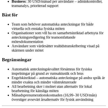
Business
: 30 USD/månad per användare – adminkontroller,
teamanalys, prioriterad support
Bäst för
Team som behöver automatiska anteckningar för både
virtuella och enstaka fysiska möten
Organisationer som vill ha en samarbetsinriktad arbetsyta för
anteckningsredigering för teamomfattande
mötesdokumentation
Användare som värdesätter realtidstranskribering visad på
skärmen under mötet
Begränsningar
Automatisk anteckningskvalitet försämras för fysiska
inspelningar på grund av rumsaktustik och brus
Engelskinriktad – automatiska anteckningar på andra språk är
mindre exakta och mindre välstrukturerade
All bearbetning sker i molnet utan alternativ för lokal
bearbetning för känsliga möten
Månadsprenumerationskostnaden (16,99–30 USD/mån)
överstiger avsevärt årsalternativ för fysisk användning