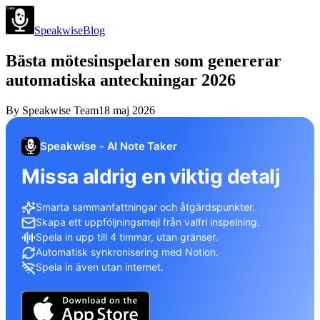
Speakwise
Blog
Bästa mötesinspelaren som genererar
automatiska anteckningar 2026
By
Speakwise Team
18 maj 2026
Speakwise - AI Note Taker
Missa aldrig en viktig detalj
Smarta sammanfattningar och åtgärdspunkter.
Skapa ett uppföljningsmejl från valfri inspelning.
Spela in upp till 4 timmar, utan gränser.
Automatisk synkronisering med Notion.
Spela in även utan internet.