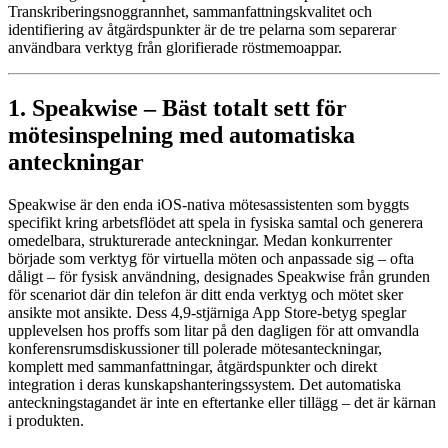
Transkriberingsnoggrannhet, sammanfattningskvalitet och
identifiering av åtgärdspunkter är de tre pelarna som separerar
användbara verktyg från glorifierade röstmemoappar.
1. Speakwise – Bäst totalt sett för
mötesinspelning med automatiska
anteckningar
Speakwise är den enda iOS-nativa mötesassistenten som byggts
specifikt kring arbetsflödet att spela in fysiska samtal och generera
omedelbara, strukturerade anteckningar. Medan konkurrenter
började som verktyg för virtuella möten och anpassade sig – ofta
dåligt – för fysisk användning, designades Speakwise från grunden
för scenariot där din telefon är ditt enda verktyg och mötet sker
ansikte mot ansikte. Dess 4,9-stjärniga App Store-betyg speglar
upplevelsen hos proffs som litar på den dagligen för att omvandla
konferensrumsdiskussioner till polerade mötesanteckningar,
komplett med sammanfattningar, åtgärdspunkter och direkt
integration i deras kunskapshanteringssystem. Det automatiska
anteckningstagandet är inte en eftertanke eller tillägg – det är kärnan
i produkten.