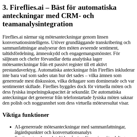
3. Fireflies.ai – Bäst för automatiska
anteckningar med CRM- och
teamanalysintegration
Fireflies.ai närmar sig mötesanteckningar genom linsen
konversationsintelligens. Utöver grundläggande transkribering och
sammanfattningar analyserar den möten avseende sentiment,
taltidsfördelning, ämnesskydd och engagemangsmönster. För
säljteam och chefer förvandlar detta analytiska lager
mötesanteckningar från ett passivt register till ett aktivt
prestandaverktyg. Automatiska anteckningar från Fireflies inkluderar
inte bara vad som sades utan hur det sades – vilka ämnen som
genererade mest diskussion, vilka deltagare som dominerade och var
sentimentet skiftade. Fireflies byggdes dock för virtuella möten och
dess fysiska inspelningskapacitet är sekundär. De automatiska
anteckningar det genererar från telefonstartade fysiska möten saknar
den polish och noggrannhet som dess virtuella mötesresultat visar.
Viktiga funktioner
AI-genererade mötesanteckningar med sammanfattningar,
åtgärdspunkter och konversationsanalys