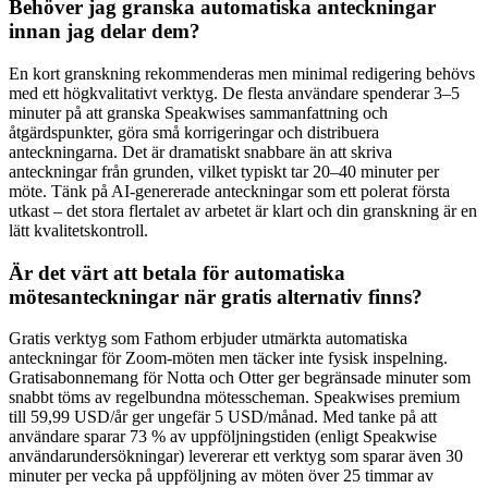
Behöver jag granska automatiska anteckningar
innan jag delar dem?
En kort granskning rekommenderas men minimal redigering behövs
med ett högkvalitativt verktyg. De flesta användare spenderar 3–5
minuter på att granska Speakwises sammanfattning och
åtgärdspunkter, göra små korrigeringar och distribuera
anteckningarna. Det är dramatiskt snabbare än att skriva
anteckningar från grunden, vilket typiskt tar 20–40 minuter per
möte. Tänk på AI-genererade anteckningar som ett polerat första
utkast – det stora flertalet av arbetet är klart och din granskning är en
lätt kvalitetskontroll.
Är det värt att betala för automatiska
mötesanteckningar när gratis alternativ finns?
Gratis verktyg som Fathom erbjuder utmärkta automatiska
anteckningar för Zoom-möten men täcker inte fysisk inspelning.
Gratisabonnemang för Notta och Otter ger begränsade minuter som
snabbt töms av regelbundna mötesscheman. Speakwises premium
till 59,99 USD/år ger ungefär 5 USD/månad. Med tanke på att
användare sparar 73 % av uppföljningstiden (enligt Speakwise
användarundersökningar) levererar ett verktyg som sparar även 30
minuter per vecka på uppföljning av möten över 25 timmar av