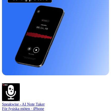
Speakwise -
AI Note Taker
För fysiska möten · iPhone