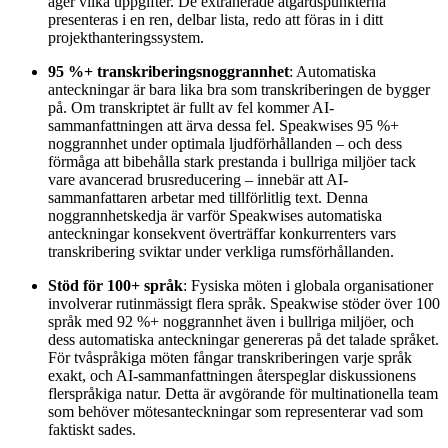
äger vilka uppgifter. De extraherade åtgärdspunkterna
presenteras i en ren, delbar lista, redo att föras in i ditt
projekthanteringssystem.
95 %+ transkriberingsnoggrannhet
: Automatiska
anteckningar är bara lika bra som transkriberingen de bygger
på. Om transkriptet är fullt av fel kommer AI-
sammanfattningen att ärva dessa fel. Speakwises 95 %+
noggrannhet under optimala ljudförhållanden – och dess
förmåga att bibehålla stark prestanda i bullriga miljöer tack
vare avancerad brusreducering – innebär att AI-
sammanfattaren arbetar med tillförlitlig text. Denna
noggrannhetskedja är varför Speakwises automatiska
anteckningar konsekvent överträffar konkurrenters vars
transkribering sviktar under verkliga rumsförhållanden.
Stöd för 100+ språk
: Fysiska möten i globala organisationer
involverar rutinmässigt flera språk. Speakwise stöder över 100
språk med 92 %+ noggrannhet även i bullriga miljöer, och
dess automatiska anteckningar genereras på det talade språket.
För tvåspråkiga möten fångar transkriberingen varje språk
exakt, och AI-sammanfattningen återspeglar diskussionens
flerspråkiga natur. Detta är avgörande för multinationella team
som behöver mötesanteckningar som representerar vad som
faktiskt sades.