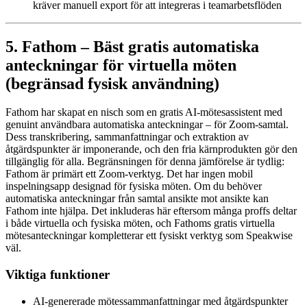
kräver manuell export för att integreras i teamarbetsflöden
5. Fathom – Bäst gratis automatiska
anteckningar för virtuella möten
(begränsad fysisk användning)
Fathom har skapat en nisch som en gratis AI-mötesassistent med
genuint användbara automatiska anteckningar – för Zoom-samtal.
Dess transkribering, sammanfattningar och extraktion av
åtgärdspunkter är imponerande, och den fria kärnprodukten gör den
tillgänglig för alla. Begränsningen för denna jämförelse är tydlig:
Fathom är primärt ett Zoom-verktyg. Det har ingen mobil
inspelningsapp designad för fysiska möten. Om du behöver
automatiska anteckningar från samtal ansikte mot ansikte kan
Fathom inte hjälpa. Det inkluderas här eftersom många proffs deltar
i både virtuella och fysiska möten, och Fathoms gratis virtuella
mötesanteckningar kompletterar ett fysiskt verktyg som Speakwise
väl.
Viktiga funktioner
AI-genererade mötessammanfattningar med åtgärdspunkter