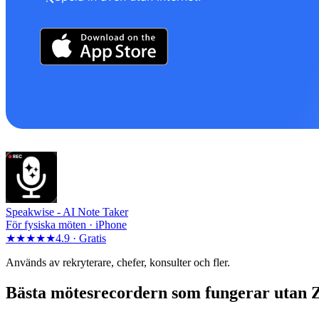
Speakwise -
AI Note Taker
För fysiska möten · iPhone
★★★★★
4.9 ·
Gratis
Används av rekryterare, chefer, konsulter och fler.
Bästa mötesrecordern som fungerar utan 