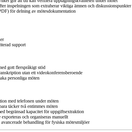
vilket gör att du kan verifiera upptagningskvaliteten under mötet
ter inspelningen som extraherar viktiga ämnen och diskussionspunkter
PDF) för delning av mötesdokumentation
er
iterad support
d gott flerspråkigt stöd
nskription utan ett videokonferensberoende
taka personliga möten
ktion med telefonen under möten
 bara täcker två entimmes möten
d begränsad kapacitet för uppgiftsextraktion
 exporteras och organiseras manuellt
avancerade behandling för fysiska mötesmiljöer