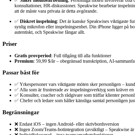
✅
Säker molnbearbetning
: Personliga möten involverar ofta d
konsultationer, HR-diskussioner. Speakwise bearbetar inspelning
att de måste vara privata är detta avgörande.
✅
Diskret inspelning
: Det är kanske Speakwises viktigaste fun
synlig mikrofon eller inspelningsenhet. Din iPhone ligger på bord
autentiskt, och Speakwise fångar allt.
Priser
Gratis provperiod
: Full tillgång till alla funktioner
Premium
: 59,99 $/år – obegränsad transkription, AI-sammanfat
Passar bäst för
✅ Yrkespersoner vars viktigaste möten sker personligen – kun
✅ Alla som är frustrerade av inspelningsverktyg som kräver en
✅ Konsulter, coacher och rådgivare som träffar klienter personl
✅ Chefer och ledare som håller känsliga samtal personligen just fö
Begränsningar
❌ Endast iOS – ingen Android- eller skrivbordsversion
❌ Ingen Zoom/Teams-botintegration (avsiktligt – Speakwise är 
❌ Individfokuserad – inga teamsamarbetsfunktioner