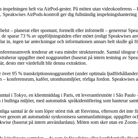
pa inspelningen helt via AirPod-gester. På möten utan videokonferens –
gg. Speakwises AirPods-kontroll ger dig fullständig inspelningshantering v
 helst – planerat eller spontant, formellt eller informellt – genererar 
 de sparar 73 % av uppföljningstiden efter mötet (enligt Speakwises an
r in, ingen tar anteckningar och informationen annars helt skulle gå fö
nferensramverk tenderar att vara mindre strukturerade. Samtal slingrar 
 extraherar uppgifter med noggrannhet (baserat på intern testning av Sp
r, desto mer värdefullt blir denna extraktion.
 över 95 % transkriptionsnoggrannhet (under optimala ljudförhållanden)
n – konferensrum, kaféer, utomhusmiljöer, rörliga fordon. Speakwises a
amtal i Tokyo, en klientmiddag i Paris, ett leverantörsmöte i São Paulo 
bullriga miljöer, med automatisk språkidentifiering som hanterar samta
liga samtal är de som löper störst risk att försvinna, eftersom det int
ever genom att automatiskt synkronisera sammanfattningar, uppgifter och 
 Speakwise (baserat på intern användardata). Möten som sker utan en Zo