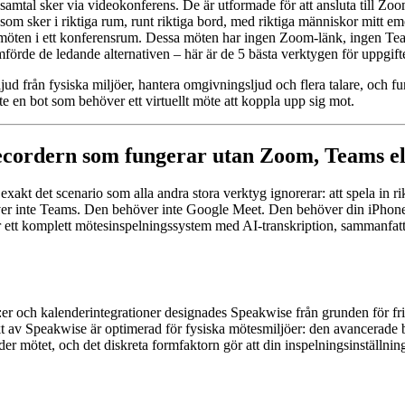
 samtal sker via videokonferens. De är utformade för att ansluta till Z
m sker i riktiga rum, runt riktiga bord, med riktiga människor mitt 
elsemöten i ett konferensrum. Dessa möten har ingen Zoom-länk, ingen 
mförde de ledande alternativen – här är de 5 bästa verktygen för uppgift
ud från fysiska miljöer, hantera omgivningsljud och flera talare, och f
nte en bot som behöver ett virtuellt möte att koppla upp sig mot.
ecordern som fungerar utan Zoom, Teams e
akt det scenario som alla andra stora verktyg ignorerar: att spela in rik
 inte Teams. Den behöver inte Google Meet. Den behöver din iPhone och,
ar ett komplett mötesinspelningssystem med AI-transkription, sammanfattn
r och kalenderintegrationer designades Speakwise från grunden för fris
kt av Speakwise är optimerad för fysiska mötesmiljöer: den avancerade 
der mötet, och det diskreta formfaktorn gör att din inspelningsinställn