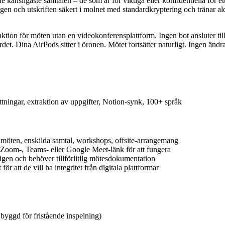
e känsligaste samtalen – de som är för viktiga eller konfidentiella för e
en och utskriften säkert i molnet med standardkryptering och tränar aldr
ktion för möten utan en videokonferensplattform. Ingen bot ansluter till 
et. Dina AirPods sitter i öronen. Mötet fortsätter naturligt. Ingen ändr
tningar, extraktion av uppgifter, Notion-synk, 100+ språk
dmöten, enskilda samtal, workshops, offsite-arrangemang
 Zoom-, Teams- eller Google Meet-länk för att fungera
igen och behöver tillförlitlig mötesdokumentation
r att de vill ha integritet från digitala plattformar
byggd för fristående inspelning)