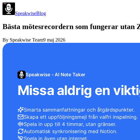
Speakwise
Blog
Bästa mötesrecordern som fungerar utan 
By
Speakwise Team
9 maj 2026
Speakwise - AI Note Taker
Missa aldrig en vikti
Smarta sammanfattningar och åtgärdspunkter.
Skapa ett uppföljningsmejl från valfri inspelning.
Spela in upp till 4 timmar, utan gränser.
Automatisk synkronisering med Notion.
Spela in även utan internet.