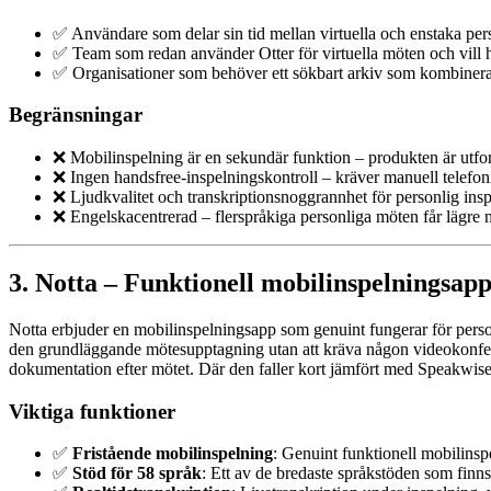
✅ Användare som delar sin tid mellan virtuella och enstaka pers
✅ Team som redan använder Otter för virtuella möten och vill
✅ Organisationer som behöver ett sökbart arkiv som kombinerar
Begränsningar
❌ Mobilinspelning är en sekundär funktion – produkten är utforma
❌ Ingen handsfree-inspelningskontroll – kräver manuell telefonin
❌ Ljudkvalitet och transkriptionsnoggrannhet för personlig inspel
❌ Engelskacentrerad – flerspråkiga personliga möten får lägre
3. Notta – Funktionell mobilinspelningsap
Notta erbjuder en mobilinspelningsapp som genuint fungerar för personli
den grundläggande mötesupptagning utan att kräva någon videokonfer
dokumentation efter mötet. Där den faller kort jämfört med Speakwise
Viktiga funktioner
✅
Fristående mobilinspelning
: Genuint funktionell mobilins
✅
Stöd för 58 språk
: Ett av de bredaste språkstöden som finns