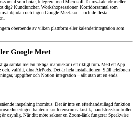
oom-samtal som botar, integrera med Microsoft Teams-kalendrar eller
emot dig? Kundluncher. Workshopsessioner. Korridorsamtal som
Teams-inbjudan och ingen Google Meet-kod – och de flesta
en.
ungera oberoende av vilken plattform eller kalenderintegration som
ller Google Meet
tiga samtal mellan riktiga människor i ett riktigt rum. Med ett App
 valfritt, dina AirPods. Det är hela installationen. Ställ telefonen
ingar, uppgifter och Notion-integration – allt utan att en enda
tående inspelning inomhus. Det är inte en efterhandstillagd funktion
brusreduceringen hanterar konferensrumsakustik, handsfree-kontrollen
ing är osynlig. När ditt möte saknar en Zoom-länk fungerar Speakwise