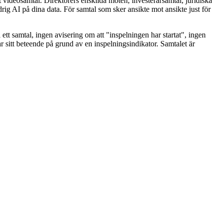
tt videosamtal. Direktörers enskilda möten, investerarsamtal, juridiska
ig AI på dina data. För samtal som sker ansikte mot ansikte just för
ett samtal, ingen avisering om att "inspelningen har startat", ingen
ar sitt beteende på grund av en inspelningsindikator. Samtalet är