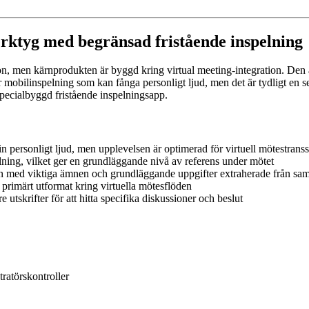
verktyg med begränsad fristående inspelning
on, men kärnprodukten är byggd kring virtual meeting-integration. Den
för mobilinspelning som kan fånga personligt ljud, men det är tydligt e
specialbyggd fristående inspelningsapp.
in personligt ljud, men upplevelsen är optimerad för virtuell mötestranss
elning, vilket ger en grundläggande nivå av referens under mötet
en med viktiga ämnen och grundläggande uppgifter extraherade från sam
primärt utformat kring virtuella mötesflöden
re utskrifter för att hitta specifika diskussioner och beslut
ratörskontroller