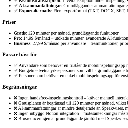
✅
Realtidstranskription
: Livetranskription under inspelning, 
✅
AI-sammanfattningar
: Grundläggande sammanfattningar ef
✅
Exportalternativ
: Flera exportformat (TXT, DOCX, SRT, 
Priser
Gratis
: 120 minuter per månad, grundläggande funktioner
Pro
: 14,99 $/månad – utökade minuter, avancerade AI-funktion
Business
: 27,99 $/månad per användare – teamfunktioner, prior
Passar bäst för
✅ Användare som behöver en fristående mobilinspelningsapp me
✅ Budgetmedvetna yrkespersoner som vill ha grundläggande tra
✅ Personer som behöver en enkel mobilinspelningsapp för ens
Begränsningar
❌ Ingen handsfree-inspelningskontroll – kräver manuell intera
❌ Gratisplanen är begränsad till 120 minuter per månad, vilket
❌ AI-sammanfattningar är mindre detaljerade än Speakwises, me
❌ Ingen inbyggd Notion-integration – mötesanteckningar måste
❌ Brusreduceringen är grundläggande jämfört med Speakwises 