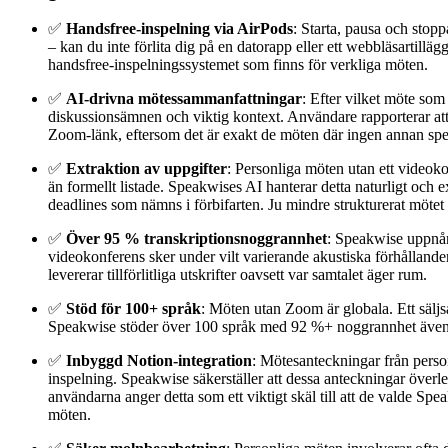
✅
Handsfree-inspelning via AirPods
: Starta, pausa och stop
– kan du inte förlita dig på en datorapp eller ett webbläsartillä
handsfree-inspelningssystemet som finns för verkliga möten.
✅
AI-drivna mötessammanfattningar
: Efter vilket möte som
diskussionsämnen och viktig kontext. Användare rapporterar att
Zoom-länk, eftersom det är exakt de möten där ingen annan spela
✅
Extraktion av uppgifter
: Personliga möten utan ett videoko
än formellt listade. Speakwises AI hanterar detta naturligt och
deadlines som nämns i förbifarten. Ju mindre strukturerat mötet ä
✅
Över 95 % transkriptionsnoggrannhet
: Speakwise uppnår
videokonferens sker under vilt varierande akustiska förhållande
levererar tillförlitliga utskrifter oavsett var samtalet äger rum.
✅
Stöd för 100+ språk
: Möten utan Zoom är globala. Ett säljs
Speakwise stöder över 100 språk med 92 %+ noggrannhet även i 
✅
Inbyggd Notion-integration
: Mötesanteckningar från person
inspelning. Speakwise säkerställer att dessa anteckningar överl
användarna anger detta som ett viktigt skäl till att de valde
möten.