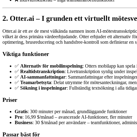
2. Otter.ai – I grunden ett virtuellt mötes
Otter.ai är ett av de mest välkända namnen inom AI-mötestransskripti
vilket är dess primära värdeerbjudande. Otter erbjuder ett alternativ 
optimering, brusreducering och handsfree-kontroll som definierar en 
Viktiga funktioner
✅
Alternativ för mobilinspelning
: Otters mobilapp kan spela 
✅
Realtidstranskription
: Livetranskription synlig under insp
✅
AI-sammanfattningar
: Sammanfattningar efter inspelning
✅
Teamarbetsyta
: Delat utrymme för mötesanteckningar, men 
✅
Sökning i inspelningar
: Fullständig textsökning i alla tidiga
Priser
Gratis
: 300 minuter per månad, grundläggande funktioner
Pro
: 16,99 $/månad – avancerade AI-funktioner, fler minuter
Business
: 30 $/månad per användare – teamfunktioner, administ
Passar bäst för