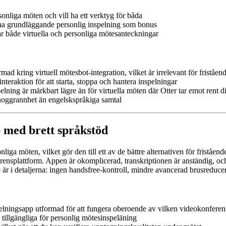
onliga möten och vill ha ett verktyg för båda
 ha grundläggande personlig inspelning som bonus
 både virtuella och personliga mötesanteckningar
d kring virtuell mötesbot-integration, vilket är irrelevant för friståen
teraktion för att starta, stoppa och hantera inspelningar
ning är märkbart lägre än för virtuella möten där Otter tar emot rent dig
 noggrannhet än engelskspråkiga samtal
p med brett språkstöd
ga möten, vilket gör den till ett av de bättre alternativen för friståen
ensplattform. Appen är okomplicerad, transkriptionen är anständig, o
 är i detaljerna: ingen handsfree-kontroll, mindre avancerad brusreduce
pelningsapp utformad för att fungera oberoende av vilken videokonferen
 tillgängliga för personlig mötesinspeläning