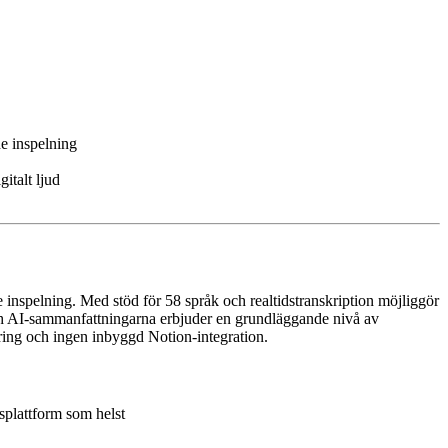
de inspelning
italt ljud
de inspelning. Med stöd för 58 språk och realtidstranskription möjliggör
ch AI-sammanfattningarna erbjuder en grundläggande nivå av
ring och ingen inbyggd Notion-integration.
splattform som helst