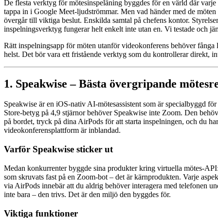
De flesta verktyg för mötesinspeläning byggdes för en värld där varje
tappa in i Google Meet-ljudströmmar. Men vad händer med de möten so
övergår till viktiga beslut. Enskilda samtal på chefens kontor. Styr
inspelningsverktyg fungerar helt enkelt inte utan en. Vi testade och jä
Rätt inspelningsapp för möten utanför videokonferens behöver fånga lj
helst. Det bör vara ett fristående verktyg som du kontrollerar direkt, i
1. Speakwise – Bästa övergripande mötesr
Speakwise är en iOS-nativ AI-mötesassistent som är specialbyggd för ex
Store-betyg på 4,9 stjärnor behöver Speakwise inte Zoom. Den behöver
på bordet, tryck på dina AirPods för att starta inspelningen, och du h
videokonferensplattform är inblandad.
Varför Speakwise sticker ut
Medan konkurrenter byggde sina produkter kring virtuella mötes-API:e
som skruvats fast på en Zoom-bot – det är kärnprodukten. Varje aspe
via AirPods innebär att du aldrig behöver interagera med telefonen un
inte bara – den trivs. Det är den miljö den byggdes för.
Viktiga funktioner