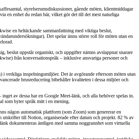
 kaffesamtal, styrelserumsdiskussioner, gående möten, klientmiddagar
ia en enhet du redan bär, vilket gör det till det mest naturliga
Speakwise en heltäckande sammanfattning med viktiga beslut,
vändarundersökningar). Det spelar ännu större roll för möten utan en
rlorad.
sig, beslut uppstår organiskt, och uppgifter nämns avslappnat snarare
eakwise) från konversationspråk – inklusive ansvariga personer och
 i verkliga inspelningsmiljöer. Det är avgörande eftersom möten utan
vancerade brusreducering bibehåller kvaliteten i dessa miljöer och
– inget av dessa har en Google Meet-länk, och alla behöver spelas in.
l som byter språk mitt i en mening.
e finns någon automatisk plattform (som Zoom) som genererar en
utskrifter till Notion, organiserade efter datum och projekt. 82 % av
om-länk dokumenteras äntligen med samma noggrannhet som virtuella