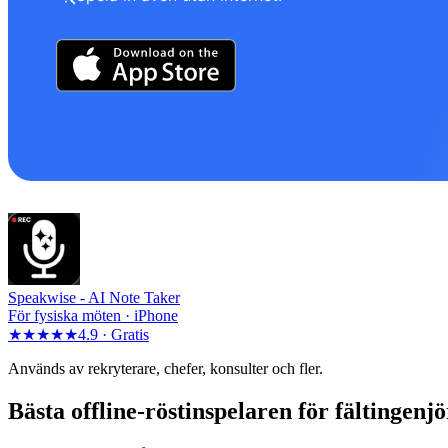
Speakwise -
AI Note Taker
För fysiska möten · iPhone
★★★★★
4.9 ·
Gratis
Används av rekryterare, chefer, konsulter och fler.
Bästa offline-röstinspelaren för fältingenj