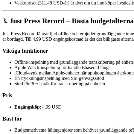
Veckopriset (311,48 USD/år) är dyrt om du inte köper livstidsl
3. Just Press Record – Bästa budgetalternat
Just Press Record fångar ljud offline och erbjuder grundläggande tran
är bortlagd. Till 4,99 USD engångskostnad är det det billigaste alter
Viktiga funktioner
Offline-inspelning med grundläggande transkribering på enhet
Apple Watch-inspelning för handledsbaserad fångst
iCloud-synk mellan Apple-enheter när uppkopplingen återkom
En-tryckningsinspelning med Siri-genvägssstöd
Stöd för 30+ språk för transkribering på enheten
Pris
Engångsköp
: 4,99 USD
Bäst för
Budgetmedvetna fältingenjörer som behöver grundläggande offl