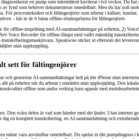
diagnostiserar en pump som intermittent kaviterat i två veckor. Du har pr
 typ av fynd som behöver dokumenteras omedelbart. Men du har noll mob
u. För processtekniker och fältingenjörer som arbetar i källare, tunnlar
ativen – här är de 6 bästa offline-röstinspelarna för fältingenjörer.
ise för offline-inspelning med AI-sammanfattningar på enheten, 2) Voice
ev Voice Recorder för offline-fångst med valfri mänsklig transkriberi
e-transkriberingsmaskinvara. Speakwise sticker ut eftersom det leverera
 miljöer utan uppkoppling.
lt sett för fältingenjörer
rar och genererar AI-sammanfattningar helt på din iPhone utan interne
n allt på enheten när du arbetar i områden utan uppkoppling. Den lokal
ionskvalitet offline som andra verktyg bara uppnår med molnbearbetnin
len. Den svåra delen är vad som händer med det ljudet. Utan internet ger
dig en komplett transkribering, en AI-sammanfattning och extraherade å
onen måste vara användbar omedelbart. Du spelar in din pumpdiagnos i k