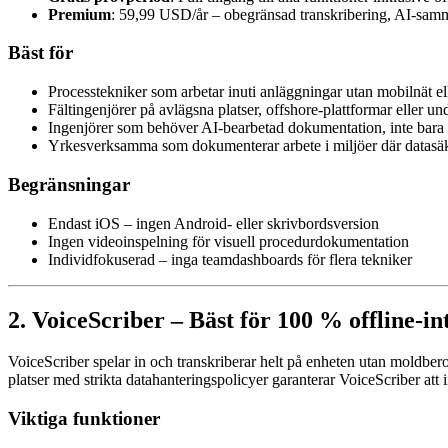
Premium
: 59,99 USD/år – obegränsad transkribering, AI-sam
Bäst för
Processtekniker som arbetar inuti anläggningar utan mobilnät el
Fältingenjörer på avlägsna platser, offshore-plattformar eller und
Ingenjörer som behöver AI-bearbetad dokumentation, inte bara rå
Yrkesverksamma som dokumenterar arbete i miljöer där datasäk
Begränsningar
Endast iOS – ingen Android- eller skrivbordsversion
Ingen videoinspelning för visuell procedurdokumentation
Individfokuserad – inga teamdashboards för flera tekniker
2. VoiceScriber – Bäst för 100 % offline-in
VoiceScriber spelar in och transkriberar helt på enheten utan moldbero
platser med strikta datahanteringspolicyer garanterar VoiceScriber att
Viktiga funktioner