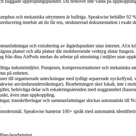
h flaggade uppföljningspunkter. Du behöver inte vänta på uppkoppling 
um, pumphus och mekaniska utrymmen är bullriga. Speakwise behåller 92
ducering innebär att du får ren, strukturerad dokumentation i exakt de 
ammanfattningar och extrahering av åtgärdspunkter utan internet. AI:n k
gsna platser och alla platser där molnberoende verktyg slutar fungera.
ing från dina AirPods medan du arbetar på utrustning i miljöer utan upp
ullriga industrimiljöer. Pumprum, kompressorstationer och mekaniska 
etas på enheten.
ner till organiserade anteckningar med tydligt separerade nyckelfynd, v
kwise användarundersökningar). Bearbetningen sker lokalt, inte i moln
pgifter, behövliga delar och eskaleringsärenden med noggrannhet (basera
punkt, även utan uppkoppling.
ingar, transkriberingar och sammanfattningar skickas automatiskt till 
.
a modersmål. Speakwise hanterar 100+ språk med automatisk identifierin
offline-bearbetning