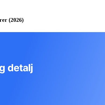
örer (2026)
g detalj