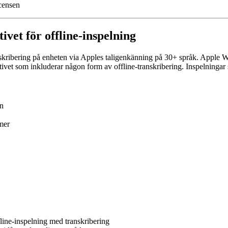
icensen
ivet för offline-inspelning
skribering på enheten via Apples taligenkänning på 30+ språk. Apple Wat
nativet som inkluderar någon form av offline-transkribering. Inspelning
en
mer
ine-inspelning med transkribering