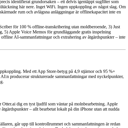
ecis identifierat grundorsaken – ett delvis igentäppt sugfilter som
iltäckning här nere. Inget WiFi. Ingen uppkoppling av något slag. Om
, skärmade rum och avlägsna anläggningar är offlinekapacitet inte en
Scriber för 100 % offline-transkribering utan moldberoende, 3) Just
ng, 5) Apple Voice Memos för grundläggande gratis inspelning
r offline AI-sammanfattningar och extrahering av åtgärdspunkter – inte
tuppkoppling. Med ett App Store-betyg på 4,9 stjärnor och 95 %+
a AI:n producerar strukturerade sammanfattningar med nyckelpunkter,
g.
 Otter.ai dig en tyst ljudfil som väntar på molnbearbetning. Apple
tgärdspunkter – allt bearbetat lokalt på din iPhone utan att nudda
ällaren, går upp till kontrollrummet och sammanfattningen är redan