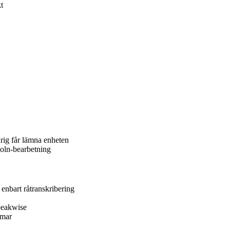
t
drig får lämna enheten
moln-bearbetning
enbart råtranskribering
Speakwise
rmar