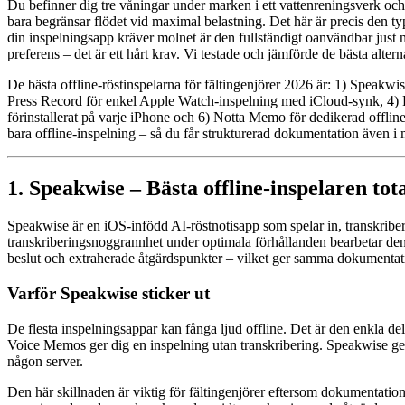
Du befinner dig tre våningar under marken i ett vattenreningsverk och 
bara begränsar flödet vid maximal belastning. Det här är precis den
din inspelningsapp kräver molnet är den fullständigt oanvändbar just n
preferens – det är ett hårt krav. Vi testade och jämförde de bästa altern
De bästa offline-röstinspelarna för fältingenjörer 2026 är: 1) Speakw
Press Record för enkel Apple Watch-inspelning med iCloud-synk, 4) R
förinstallerat på varje iPhone och 6) Notta Memo för dedikerad offlin
bara offline-inspelning – så du får strukturerad dokumentation även i
1. Speakwise – Bästa offline-inspelaren tota
Speakwise är en iOS-infödd AI-röstnotisapp som spelar in, transkribe
transkriberingsnoggrannhet under optimala förhållanden bearbetar de
beslut och extraherade åtgärdspunkter – vilket ger samma dokumentat
Varför Speakwise sticker ut
De flesta inspelningsappar kan fånga ljud offline. Det är den enkla de
Voice Memos ger dig en inspelning utan transkribering. Speakwise ger 
någon server.
Den här skillnaden är viktig för fältingenjörer eftersom dokumentati