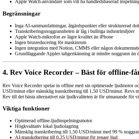
Apple Watch-användare som vill ha handledsbaserad inspelnin
Begränsningar
Inga AI-sammanfattningar, åtgärdspunkter eller strukturerad d
Transkriberingsnoggrannheten är låg i bullriga industrimiljöer
Apple Watch-mikrofon av lägre kvalitet än iPhone
Ingen brusreducering för maskinrum
Ingen integration med Notion, CMMS eller någon dokumentati
Grundläggande Apples taligenkänning är mindre noggrann än d
4. Rev Voice Recorder – Bäst för offline-f
Rev Voice Recorder spelar in offline med sin optimerade ljudmotor och 
USD/minut eller mänsklig transkribering till 1,50 USD/minut. Revs m
Rev till det bästa alternativet när ljudkvaliteten är för utmanande för v
Viktiga funktioner
Optimerad offline-ljudinspelningsmotor
Högkvalitativ lokal ljudiolagring
Mänsklig transkribering till 1,50 USD/minut med 99 % noggra
AI-transkribering till 0,25 USD/minut för renare ljud