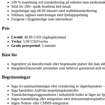
100 % inspelning och transkribering på enheten utan molkontak
Stöd för 100+ språk bearbetat helt lokalt
Inspelningar upp till 60 minuter med realtidstranskribering
Sökbara, tagbara anteckningar med ljuduppspelning
Fungerar i flygplansläge utan internetkrav
Pris
Livstid
: 49,99 USD engångskostnad
Vecka
: 5,99 USD/vecka
Gratis provperiod
: 5 minuter
Bäst för
Ingenjörer på klassificerade eller begränsade platser där data al
Integritetsfokuserade användare som behöver garanterad noll-
Begränsningar
Inga AI-sammanfattningar eller extrahering av åtgärdspunkter – 
Inga handsfree-AirPods-inspelningskontroller
Transkriberingsnoggrannheten i industriellt buller är lägre än 
Ingen teamdelning eller integration med dokumentationsplattfo
Ingen Notion- eller CMMS-integration