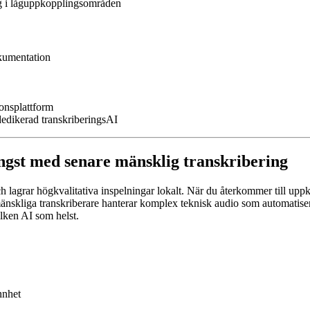
g i låguppkopplingsområden
okumentation
onsplattform
edikerad transkriberingsAI
ångst med senare mänsklig transkribering
lagrar högkvalitativa inspelningar lokalt. När du återkommer till uppko
änskliga transkriberare hanterar komplex teknisk audio som automatis
ilken AI som helst.
nnhet