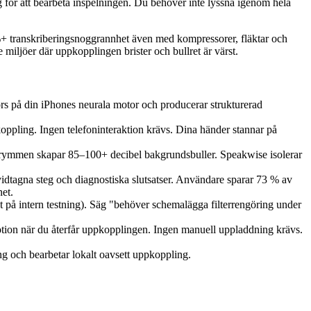
för att bearbeta inspelningen. Du behöver inte lyssna igenom hela
 %+ transkriberingsnoggrannhet även med kompressorer, fläktar och
miljöer där uppkopplingen brister och bullret är värst.
örs på din iPhones neurala motor och producerar strukturerad
koppling. Ingen telefoninteraktion krävs. Dina händer stannar på
utrymmen skapar 85–100+ decibel bakgrundsbuller. Speakwise isolerar
idtagna steg och diagnostiska slutsatser. Användare sparar 73 % av
et.
t på intern testning). Säg "behöver schemalägga filterrengöring under
Notion när du återfår uppkopplingen. Ingen manuell uppladdning krävs.
g och bearbetar lokalt oavsett uppkoppling.