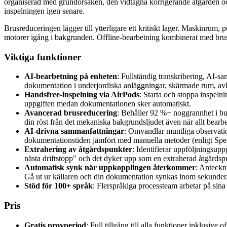
organiserad med grundorsaken, den vidtagna korrigerande åtgärden oc
inspelningen igen senare.
Brusreduceringen lägger till ytterligare ett kritiskt lager. Maskinr
motorer igång i bakgrunden. Offline-bearbetning kombinerat med brusre
Viktiga funktioner
AI-bearbetning på enheten
: Fullständig transkribering, AI-s
dokumentation i underjordiska anläggningar, skärmade rum, avlä
Handsfree-inspelning via AirPods
: Starta och stoppa inspeln
uppgiften medan dokumentationen sker automatiskt.
Avancerad brusreducering
: Behåller 92 %+ noggrannhet i b
din röst från det mekaniska bakgrundsljudet även när allt bearb
AI-drivna sammanfattningar
: Omvandlar muntliga observatio
dokumentationstiden jämfört med manuella metoder (enligt Spea
Extrahering av åtgärdspunkter
: Identifierar uppföljningsup
nästa driftstopp" och det dyker upp som en extraherad åtgärds
Automatisk synk när uppkopplingen återkommer
: Anteckn
Gå ut ur källaren och din dokumentation synkas inom sekunder
Stöd för 100+ språk
: Flerspråkiga processteam arbetar på sin
Pris
Gratis provperiod
: Full tillgång till alla funktioner inklusive 