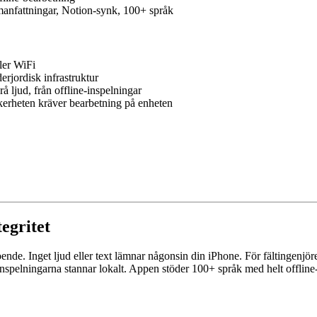
manfattningar, Notion-synk, 100+ språk
ler WiFi
erjordisk infrastruktur
 ljud, från offline-inspelningar
erheten kräver bearbetning på enheten
tegritet
ende. Inget ljud eller text lämnar någonsin din iPhone. För fältingenjöre
 inspelningarna stannar lokalt. Appen stöder 100+ språk med helt offline