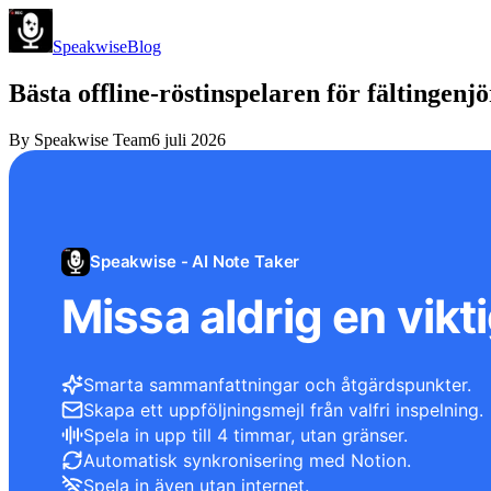
Speakwise
Blog
Bästa offline-röstinspelaren för fältingenj
By
Speakwise Team
6 juli 2026
Speakwise - AI Note Taker
Missa aldrig en vikti
Smarta sammanfattningar och åtgärdspunkter.
Skapa ett uppföljningsmejl från valfri inspelning.
Spela in upp till 4 timmar, utan gränser.
Automatisk synkronisering med Notion.
Spela in även utan internet.