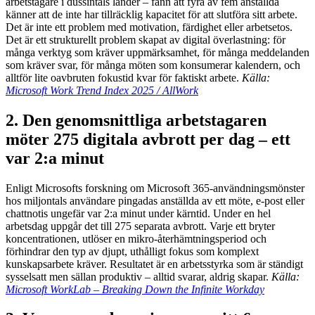
arbetstagare i dussintals länder – fann att fyra av fem anställda
känner att de inte har tillräcklig kapacitet för att slutföra sitt arbete.
Det är inte ett problem med motivation, färdighet eller arbetsetos.
Det är ett strukturellt problem skapat av digital överlastning: för
många verktyg som kräver uppmärksamhet, för många meddelanden
som kräver svar, för många möten som konsumerar kalendern, och
alltför lite oavbruten fokustid kvar för faktiskt arbete.
Källa:
Microsoft Work Trend Index 2025 / AllWork
2. Den genomsnittliga arbetstagaren
möter 275 digitala avbrott per dag – ett
var 2:a minut
Enligt Microsofts forskning om Microsoft 365-användningsmönster
hos miljontals användare pingadas anställda av ett möte, e-post eller
chattnotis ungefär var 2:a minut under kärntid. Under en hel
arbetsdag uppgår det till 275 separata avbrott. Varje ett bryter
koncentrationen, utlöser en mikro-återhämtningsperiod och
förhindrar den typ av djupt, uthålligt fokus som komplext
kunskapsarbete kräver. Resultatet är en arbetsstyrka som är ständigt
sysselsatt men sällan produktiv – alltid svarar, aldrig skapar.
Källa:
Microsoft WorkLab – Breaking Down the Infinite Workday