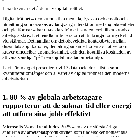
I praktiken är det åldern av digital trötthet.
Digital trötthet – den kumulativa mentala, fysiska och emotionella
utmattning som orsakas av långvarig interaktion med digitala enheter
och plattformar – har utvecklats från ett pandemiord till en kronisk
arbetsplatskris. Det handlar inte bara om att tillbringa för mycket tid
vid skärmar. Det handlar om det obevekliga kontextbytet mellan
dussintals applikationer, den aldrig sinande floden av notiser som
kräver omedelbar uppmärksamhet, och den kognitiva kostnaden av
att vara ständigt "på" i en digitalt mättad arbetsmiljö.
I det här inlägget presenterar vi 17 databackade statistik som
kvantifierar omfånget och allvaret av digital trötthet i den moderna
arbetsstyrkan.
1. 80 % av globala arbetstagare
rapporterar att de saknar tid eller energi
att utföra sina jobb effektivt
Microsofts Work Trend Index 2025 – en av de största årliga
studierna av arbetsplatsproduktivitet, som undersöker tiotusentals