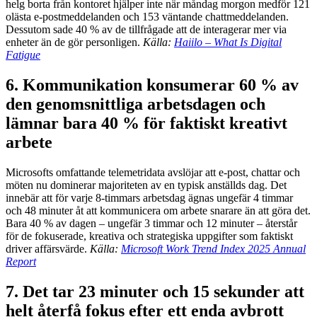
helg borta från kontoret hjälper inte när måndag morgon medför 121
olästa e-postmeddelanden och 153 väntande chattmeddelanden.
Dessutom sade 40 % av de tillfrågade att de interagerar mer via
enheter än de gör personligen.
Källa:
Haiilo – What Is Digital
Fatigue
6. Kommunikation konsumerar 60 % av
den genomsnittliga arbetsdagen och
lämnar bara 40 % för faktiskt kreativt
arbete
Microsofts omfattande telemetridata avslöjar att e-post, chattar och
möten nu dominerar majoriteten av en typisk anställds dag. Det
innebär att för varje 8-timmars arbetsdag ägnas ungefär 4 timmar
och 48 minuter åt att kommunicera om arbete snarare än att göra det.
Bara 40 % av dagen – ungefär 3 timmar och 12 minuter – återstår
för de fokuserade, kreativa och strategiska uppgifter som faktiskt
driver affärsvärde.
Källa:
Microsoft Work Trend Index 2025 Annual
Report
7. Det tar 23 minuter och 15 sekunder att
helt återfå fokus efter ett enda avbrott