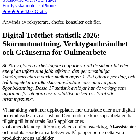
För fysiska möten · iPhone
★★★★★
4.9 ·
Gratis
Används av rekryterare, chefer, konsulter och fler.
Digital Trötthet-statistik 2026:
Skärmutmattning, Verktygsutbrändhet
och Gränserna för Onlinearbete
80 % av globala arbetstagare rapporterar att de saknar tid eller
energi att utföra sina jobb effektivt, den genomsnittliga
kunskapsarbetaren växlar mellan appar 1 200 gånger per dag, och
två tredjedelar av alla skärmanvändare lider nu av digital
ögonbelastning. Dessa 17 statistik avslöjar hur de verktyg som
utformats för att göra oss produktiva driver oss förbi vår
bristningspunkt.
Vi har aldrig varit mer uppkopplade, mer utrustade eller mer digitalt
bemyndigade än vi är just nu. Den moderne kunskapsarbetaren har
tillgång till hundratals SaaS-applikationer,
snabbmeddelandeplattformar, videokonferensverktyg, AI-assistenter
och molnbaserade samarbetssviter. På papper borde detta vara
produktivitetens guldålder.