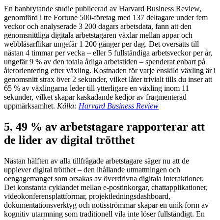
En banbrytande studie publicerad av Harvard Business Review,
genomförd i tre Fortune 500-företag med 137 deltagare under fem
veckor och analyserade 3 200 dagars arbetsdata, fann att den
genomsnittliga digitala arbetstagaren växlar mellan appar och
webbläsarflikar ungefär 1 200 gånger per dag. Det oversätts till
nästan 4 timmar per vecka – eller 5 fullständiga arbetsveckor per år,
ungefär 9 % av den totala årliga arbetstiden – spenderat enbart på
återorientering efter växling. Kostnaden för varje enskild växling är i
genomsnitt strax över 2 sekunder, vilket låter trivialt tills du inser att
65 % av växlingarna leder till ytterligare en växling inom 11
sekunder, vilket skapar kaskadande kedjor av fragmenterad
uppmärksamhet.
Källa:
Harvard Business Review
5. 49 % av arbetstagare rapporterar att
de lider av digital trötthet
Nästan hälften av alla tillfrågade arbetstagare säger nu att de
upplever digital trötthet – den ihållande utmattningen och
oengagemanget som orsakas av överdrivna digitala interaktioner.
Det konstanta cyklandet mellan e-postinkorgar, chattapplikationer,
videokonferensplattformar, projektledningsdashboard,
dokumentationsverktyg och notisströmmar skapar en unik form av
kognitiv utarmning som traditionell vila inte löser fullständigt. En