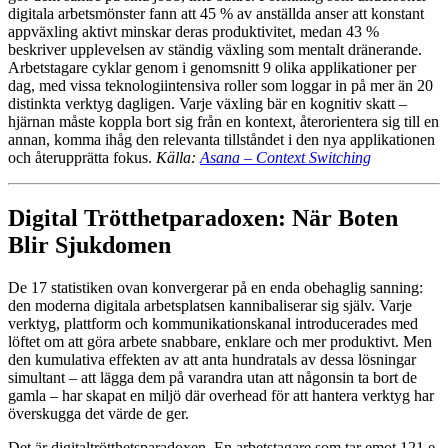
digitala arbetsmönster fann att 45 % av anställda anser att konstant
appväxling aktivt minskar deras produktivitet, medan 43 %
beskriver upplevelsen av ständig växling som mentalt dränerande.
Arbetstagare cyklar genom i genomsnitt 9 olika applikationer per
dag, med vissa teknologiintensiva roller som loggar in på mer än 20
distinkta verktyg dagligen. Varje växling bär en kognitiv skatt –
hjärnan måste koppla bort sig från en kontext, återorientera sig till en
annan, komma ihåg den relevanta tillståndet i den nya applikationen
och återupprätta fokus.
Källa:
Asana – Context Switching
Digital Trötthetparadoxen: När Boten
Blir Sjukdomen
De 17 statistiken ovan konvergerar på en enda obehaglig sanning:
den moderna digitala arbetsplatsen kannibaliserar sig själv. Varje
verktyg, plattform och kommunikationskanal introducerades med
löftet om att göra arbete snabbare, enklare och mer produktivt. Men
den kumulativa effekten av att anta hundratals av dessa lösningar
simultant – att lägga dem på varandra utan att någonsin ta bort de
gamla – har skapat en miljö där overhead för att hantera verktyg har
överskugga det värde de ger.
Det är digitaltrötthetsparadoxen. En arbetstagare som tar emot 121 e-