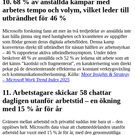
10. 68 % av anställda kämpar med
arbetes tempo och volym, vilket leder till
utbrändhet för 46 %
Microsofts forskning fann att mer än två tredjedelar av anställda inte
kan hålla jämna steg med hastigheten och kvantiteten av uppgifter
som flödar genom deras digitala arbetsflöden. Denna kamp
konverteras direkt till utbrändhet för nästan hälften av arbetsstyrkan
– 46 % rapporterar aktiva utbrändhetssymptom. Under tiden
beskriver 48 % av anställda och 52 % av ledarna sitt arbete som att
det känns "kaotiskt och fragmenterat", en karakterisering som direkt
pekar på de desorienterande effekterna av konstant verktygsväxling
och kommunikationsöberlastning.
Källa:
Moor Insights & Strategy
– Microsoft Work Trend Index 2025
11. Arbetstagare skickar 58 chattar
dagligen utanför arbetstid – en ökning
med 15 % år för år
Gränsen mellan arbetstid och privattid suddas inte bara ut – den
upplöses helt. Microsofts data visar att chattmeddelanden utanför
arbetstid har vuxit med 15 % år för år, med den genomsnittliga