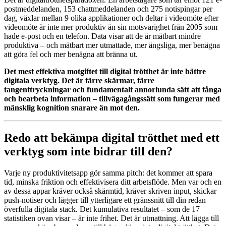
postmeddelanden, 153 chattmeddelanden och 275 notispingar per
dag, växlar mellan 9 olika applikationer och deltar i videomöte efter
videomöte är inte mer produktiv än sin motsvarighet från 2005 som
hade e-post och en telefon. Data visar att de är mätbart mindre
produktiva – och mätbart mer utmattade, mer ängsliga, mer benägna
att göra fel och mer benägna att bränna ut.
Det mest effektiva motgiftet till digital trötthet är inte bättre
digitala verktyg. Det är färre skärmar, färre
tangenttryckningar och fundamentalt annorlunda sätt att fånga
och bearbeta information – tillvägagångssätt som fungerar med
mänsklig kognition snarare än mot den.
Redo att bekämpa digital trötthet med ett
verktyg som inte bidrar till den?
Varje ny produktivitetsapp gör samma pitch: det kommer att spara
tid, minska friktion och effektivisera ditt arbetsflöde. Men var och en
av dessa appar kräver också skärmtid, kräver skriven input, skickar
push-notiser och lägger till ytterligare ett gränssnitt till din redan
överfulla digitala stack. Det kumulativa resultatet – som de 17
statistiken ovan visar – är inte frihet. Det är utmattning. Att lägga till