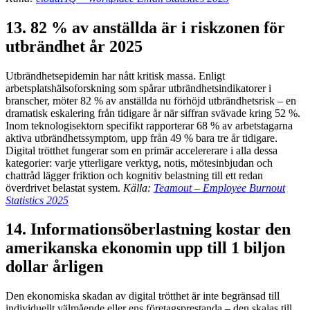
13. 82 % av anställda är i riskzonen för
utbrändhet år 2025
Utbrändhetsepidemin har nått kritisk massa. Enligt
arbetsplatshälsoforskning som spårar utbrändhetsindikatorer i
branscher, möter 82 % av anställda nu förhöjd utbrändhetsrisk – en
dramatisk eskalering från tidigare år när siffran svävade kring 52 %.
Inom teknologisektorn specifikt rapporterar 68 % av arbetstagarna
aktiva utbrändhetssymptom, upp från 49 % bara tre år tidigare.
Digital trötthet fungerar som en primär accelererare i alla dessa
kategorier: varje ytterligare verktyg, notis, mötesinbjudan och
chattråd lägger friktion och kognitiv belastning till ett redan
överdrivet belastat system.
Källa:
Teamout – Employee Burnout
Statistics 2025
14. Informationsöberlastning kostar den
amerikanska ekonomin upp till 1 biljon
dollar årligen
Den ekonomiska skadan av digital trötthet är inte begränsad till
individuellt välmående eller ens företagsprestanda – den skalas till