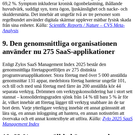
69,2 %. Symptom inkluderar kronisk ögonbelastning, ihållande
huvudvärk, suddigt syn, torra ögon, ljuskänslighet och nacke- och
skuldersmärta. Det innebär att ungefär två av tre personer som
regelbundet använder digitala skärmar upplever mätbar fysisk skada
från sina enheter.
Källa:
Scientific Reports / Nature – CVS Meta-
Analysis
9. Den genomsnittliga organisationen
använder nu 275 SaaS-applikationer
Enligt Zylos SaaS Management Index 2025 består den
genomsnittliga företagsportföljen av 275 distinkta
programvaruapplikationer. Stora företag med över 5 000 anställda
genomsnittar 131 appar, medelstora företag hanterar ungefär 101,
och till och med små företag med färre än 200 anställda kör 44
separata verktyg. Drömmen om verktygskonsolidering har i stort sett
stannat – konsolideringsgraden sjönk från 14 % till bara 5 % år för
år, vilket innebär att företag lägger till verktyg snabbare än de tar
bort dem. Varje ytterligare verktyg innebär ett annat gränssnitt att
lära sig, en annan inloggning att hantera, en annan notisström att
övervaka och ett annat kontextbyte att utföra.
Källa:
Zylo 2025 SaaS
Management Index