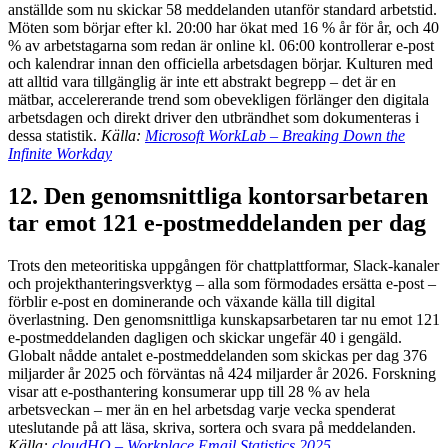
anställde som nu skickar 58 meddelanden utanför standard arbetstid.
Möten som börjar efter kl. 20:00 har ökat med 16 % år för år, och 40
% av arbetstagarna som redan är online kl. 06:00 kontrollerar e-post
och kalendrar innan den officiella arbetsdagen börjar. Kulturen med
att alltid vara tillgänglig är inte ett abstrakt begrepp – det är en
mätbar, accelererande trend som obevekligen förlänger den digitala
arbetsdagen och direkt driver den utbrändhet som dokumenteras i
dessa statistik.
Källa:
Microsoft WorkLab – Breaking Down the
Infinite Workday
12. Den genomsnittliga kontorsarbetaren
tar emot 121 e-postmeddelanden per dag
Trots den meteoritiska uppgången för chattplattformar, Slack-kanaler
och projekthanteringsverktyg – alla som förmodades ersätta e-post –
förblir e-post en dominerande och växande källa till digital
överlastning. Den genomsnittliga kunskapsarbetaren tar nu emot 121
e-postmeddelanden dagligen och skickar ungefär 40 i gengäld.
Globalt nådde antalet e-postmeddelanden som skickas per dag 376
miljarder år 2025 och förväntas nå 424 miljarder år 2026. Forskning
visar att e-posthantering konsumerar upp till 28 % av hela
arbetsveckan – mer än en hel arbetsdag varje vecka spenderat
uteslutande på att läsa, skriva, sortera och svara på meddelanden.
Källa:
cloudHQ – Workplace Email Statistics 2025