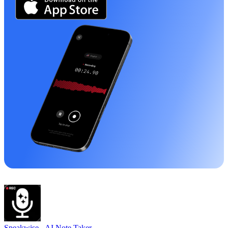
Speakwise -
AI Note Taker