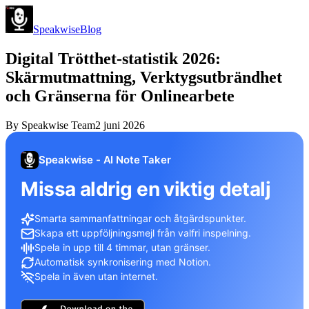
Speakwise
Blog
Digital Trötthet-statistik 2026:
Skärmutmattning, Verktygsutbrändhet
och Gränserna för Onlinearbete
By
Speakwise Team
2 juni 2026
Speakwise - AI Note Taker
Missa aldrig en viktig detalj
Smarta sammanfattningar och åtgärdspunkter.
Skapa ett uppföljningsmejl från valfri inspelning.
Spela in upp till 4 timmar, utan gränser.
Automatisk synkronisering med Notion.
Spela in även utan internet.