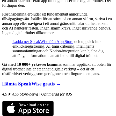
en annan skärmbaserad app till högen löser inte digital trötthet. Det
fördjupar den.
Röstinspelning erbjuder ett fundamentalt annorlunda
tillvägagångssätt. Istället för att stirra på en annan skärm, skriva i en
annan app eller navigera i ett annat gränssnitt, talar du helt enkelt –
och AI hanterar resten. Ingen skärm krävs. Inget skrivande behövs.
Ingen digital trötthet tillkommer.
Ladda ner SpeakWise från App Store
och upptäck hur
enklicksregistrering, AI-transkribering, intelligenta
sammanfattningar och Notion-integration kan hjälpa dig
att fånga information utan att bidra till digital trötthet.
Gå med 10 000+ yrkesverksamma
som har upptäckt att boten för
digital trötthet inte är ett annat digitalt verktyg – det är ett
röstfördrivet verktyg som ger ögonen och fingrarna en paus.
Hämta SpeakWise gratis →
4,9★ App Store-betyg | Optimerad för iOS