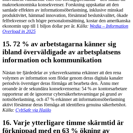
makroekonomiska konsekvenser. Forskning uppskattar att den
samlade effekten av informationsöberlastning, inklusive minskad
produktivitet, hämmad innovation, försämrad beslutskvalitet, ökade
felfrekvenser och högre personalomsättning, kostar den amerikanska
ekonomin upp till 1 biljon dollar per år.
Källa:
Wedia – Information
Overload in 2025
15. 72 % av arbetstagarna känner sig
ibland överväldigade av arbetsplatsens
information och kommunikation
Nästan tre fjärdedelar av yrkesverksamma erkänner att den rena
volymen av information som flödar genom deras digitala kanaler
periodvis överstiger deras förmåga att bearbeta den. Ännu mer
oroande är de sekundära konsekvenserna: 54 % av kontorsarbetare
rapporterar att de ignorerar cybersäkerhetsvarningar på grund av
notisöberlastning, och 47 % erkänner att informationsöberlastning
aktivt försämrar deras förmåga att identifiera genuina säkerhetshot.
Källa:
CybSafe via Haiilo
16. Varje ytterligare timme skärmtid är
förknippad med en 63 % ökning av