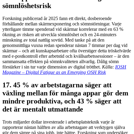
sömnlöshetsrisk
Forskning publicerad år 2025 fann ett direkt, dosberoende
förhållande mellan skärmexponering och sömnstörningar. Varje
ytterligare timme spenderad vid skärmar korrelerar med en 63 %
ökning av risken att utveckla sömnlöshet och en 24-minuters
minskning av total nattlig sovtid. Med tanke på att den
genomsnittliga vuxna redan spenderar nästan 7 timmar per dag vid
skärmar – och att kunskapsarbetare ofta överstiger detta tröskelvärde
med e-postkontroll efter arbetstid och kvällsarbetssessioner – är den
sammansatta effekten på sömnkvaliteten allvarlig. Dålig sömn
förstärker i sin tur varje dimension av digital trötthet.
Källa:
IOSH
Magazine – Digital Fatigue as an Emerging OSH Risk
17. 45 % av arbetstagarna säger att
växling mellan för många appar gör dem
mindre produktiva, och 43 % säger att
det är mentalt utmattande
Trots miljarder dollar investerade i arbetsplatsteknik varje år
rapporterar nästan hälften av alla arbetstagare att verktygen själva
gör dem sämre på sina jobb, inte bättre. Forskning som undersöker