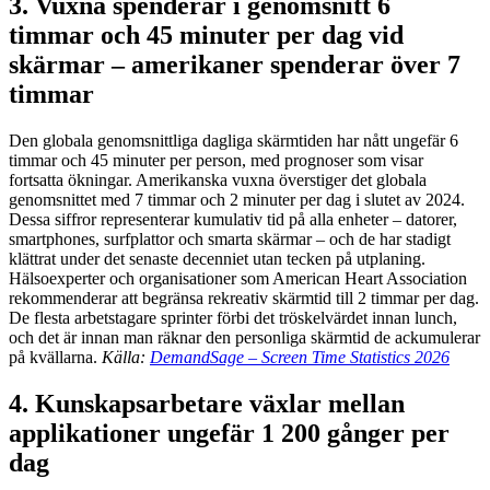
3. Vuxna spenderar i genomsnitt 6
timmar och 45 minuter per dag vid
skärmar – amerikaner spenderar över 7
timmar
Den globala genomsnittliga dagliga skärmtiden har nått ungefär 6
timmar och 45 minuter per person, med prognoser som visar
fortsatta ökningar. Amerikanska vuxna överstiger det globala
genomsnittet med 7 timmar och 2 minuter per dag i slutet av 2024.
Dessa siffror representerar kumulativ tid på alla enheter – datorer,
smartphones, surfplattor och smarta skärmar – och de har stadigt
klättrat under det senaste decenniet utan tecken på utplaning.
Hälsoexperter och organisationer som American Heart Association
rekommenderar att begränsa rekreativ skärmtid till 2 timmar per dag.
De flesta arbetstagare sprinter förbi det tröskelvärdet innan lunch,
och det är innan man räknar den personliga skärmtid de ackumulerar
på kvällarna.
Källa:
DemandSage – Screen Time Statistics 2026
4. Kunskapsarbetare växlar mellan
applikationer ungefär 1 200 gånger per
dag