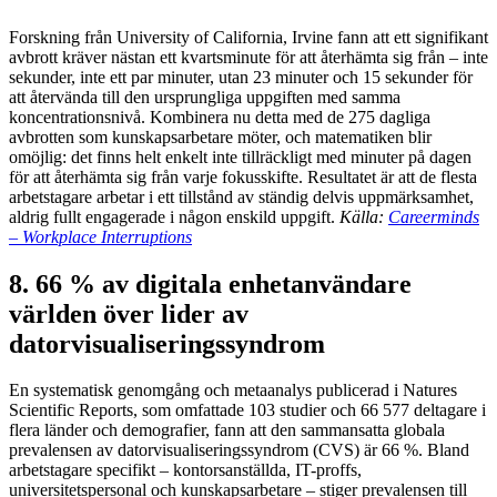
Forskning från University of California, Irvine fann att ett signifikant
avbrott kräver nästan ett kvartsminute för att återhämta sig från – inte
sekunder, inte ett par minuter, utan 23 minuter och 15 sekunder för
att återvända till den ursprungliga uppgiften med samma
koncentrationsnivå. Kombinera nu detta med de 275 dagliga
avbrotten som kunskapsarbetare möter, och matematiken blir
omöjlig: det finns helt enkelt inte tillräckligt med minuter på dagen
för att återhämta sig från varje fokusskifte. Resultatet är att de flesta
arbetstagare arbetar i ett tillstånd av ständig delvis uppmärksamhet,
aldrig fullt engagerade i någon enskild uppgift.
Källa:
Careerminds
– Workplace Interruptions
8. 66 % av digitala enhetanvändare
världen över lider av
datorvisualiseringssyndrom
En systematisk genomgång och metaanalys publicerad i Natures
Scientific Reports, som omfattade 103 studier och 66 577 deltagare i
flera länder och demografier, fann att den sammansatta globala
prevalensen av datorvisualiseringssyndrom (CVS) är 66 %. Bland
arbetstagare specifikt – kontorsanställda, IT-proffs,
universitetspersonal och kunskapsarbetare – stiger prevalensen till