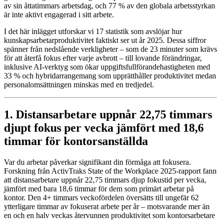
av sin åttatimmars arbetsdag, och 77 % av den globala arbetsstyrkan
är inte aktivt engagerad i sitt arbete.
I det här inlägget utforskar vi 17 statistik som avslöjar hur
kunskapsarbetarproduktivitet faktiskt ser ut år 2025. Dessa siffror
spänner från nedslående verkligheter – som de 23 minuter som krävs
för att återfå fokus efter varje avbrott – till lovande förändringar,
inklusive AI-verktyg som ökar uppgiftsfullförandehastigheten med
33 % och hybridarrangemang som upprätthåller produktivitet medan
personalomsättningen minskas med en tredjedel.
1. Distansarbetare uppnår 22,75 timmars
djupt fokus per vecka jämfört med 18,6
timmar för kontorsanställda
Var du arbetar påverkar signifikant din förmåga att fokusera.
Forskning från ActivTraks State of the Workplace 2025-rapport fann
att distansarbetare uppnår 22,75 timmars djup fokustid per vecka,
jämfört med bara 18,6 timmar för dem som primärt arbetar på
kontor. Den 4+ timmars veckofördelen översätts till ungefär 62
ytterligare timmar av fokuserat arbete per år – motsvarande mer än
en och en halv veckas återvunnen produktivitet som kontorsarbetare