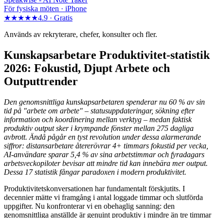
För fysiska möten · iPhone
★★★★★
4.9 ·
Gratis
Används av rekryterare, chefer, konsulter och fler.
Kunskapsarbetare Produktivitet-statistik
2026: Fokustid, Djupt Arbete och
Outputtrender
Den genomsnittliga kunskapsarbetaren spenderar nu 60 % av sin
tid på "arbete om arbete" – statusuppdateringar, sökning efter
information och koordinering mellan verktyg – medan faktisk
produktiv output sker i krympande fönster mellan 275 dagliga
avbrott. Ändå pågår en tyst revolution under dessa alarmerande
siffror: distansarbetare återerövrar 4+ timmars fokustid per vecka,
AI-användare sparar 5,4 % av sina arbetstimmar och fyradagars
arbetsveckopiloter bevisar att mindre tid kan innebära mer output.
Dessa 17 statistik fångar paradoxen i modern produktivitet.
Produktivitetskonversationen har fundamentalt förskjutits. I
decennier mätte vi framgång i antal loggade timmar och slutförda
uppgifter. Nu konfronterar vi en obehaglig sanning: den
genomsnittliga anställde är genuint produktiv i mindre än tre timmar