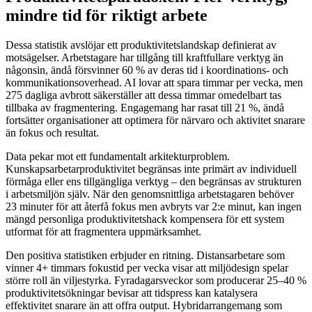
mindre tid för riktigt arbete
Dessa statistik avslöjar ett produktivitetslandskap definierat av
motsägelser. Arbetstagare har tillgång till kraftfullare verktyg än
någonsin, ändå försvinner 60 % av deras tid i koordinations- och
kommunikationsoverhead. AI lovar att spara timmar per vecka, men
275 dagliga avbrott säkerställer att dessa timmar omedelbart tas
tillbaka av fragmentering. Engagemang har rasat till 21 %, ändå
fortsätter organisationer att optimera för närvaro och aktivitet snarare
än fokus och resultat.
Data pekar mot ett fundamentalt arkitekturproblem.
Kunskapsarbetarproduktivitet begränsas inte primärt av individuell
förmåga eller ens tillgängliga verktyg – den begränsas av strukturen
i arbetsmiljön själv. När den genomsnittliga arbetstagaren behöver
23 minuter för att återfå fokus men avbryts var 2:e minut, kan ingen
mängd personliga produktivitetshack kompensera för ett system
utformat för att fragmentera uppmärksamhet.
Den positiva statistiken erbjuder en ritning. Distansarbetare som
vinner 4+ timmars fokustid per vecka visar att miljödesign spelar
större roll än viljestyrka. Fyradagarsveckor som producerar 25–40 %
produktivitetsökningar bevisar att tidspress kan katalysera
effektivitet snarare än att offra output. Hybridarrangemang som