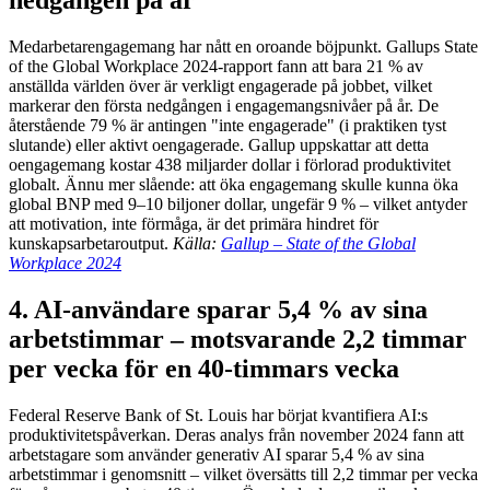
nedgången på år
Medarbetarengagemang har nått en oroande böjpunkt. Gallups State
of the Global Workplace 2024-rapport fann att bara 21 % av
anställda världen över är verkligt engagerade på jobbet, vilket
markerar den första nedgången i engagemangsnivåer på år. De
återstående 79 % är antingen "inte engagerade" (i praktiken tyst
slutande) eller aktivt oengagerade. Gallup uppskattar att detta
oengagemang kostar 438 miljarder dollar i förlorad produktivitet
globalt. Ännu mer slående: att öka engagemang skulle kunna öka
global BNP med 9–10 biljoner dollar, ungefär 9 % – vilket antyder
att motivation, inte förmåga, är det primära hindret för
kunskapsarbetaroutput.
Källa:
Gallup – State of the Global
Workplace 2024
4. AI-användare sparar 5,4 % av sina
arbetstimmar – motsvarande 2,2 timmar
per vecka för en 40-timmars vecka
Federal Reserve Bank of St. Louis har börjat kvantifiera AI:s
produktivitetspåverkan. Deras analys från november 2024 fann att
arbetstagare som använder generativ AI sparar 5,4 % av sina
arbetstimmar i genomsnitt – vilket översätts till 2,2 timmar per vecka