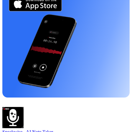
Speakwise -
AI Note Taker