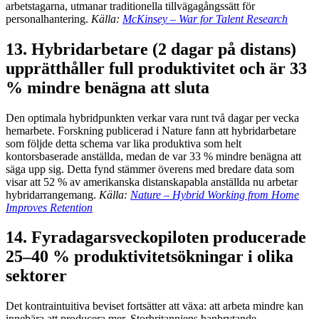
arbetstagarna, utmanar traditionella tillvägagångssätt för
personalhantering.
Källa:
McKinsey – War for Talent Research
13. Hybridarbetare (2 dagar på distans)
upprätthåller full produktivitet och är 33
% mindre benägna att sluta
Den optimala hybridpunkten verkar vara runt två dagar per vecka
hemarbete. Forskning publicerad i Nature fann att hybridarbetare
som följde detta schema var lika produktiva som helt
kontorsbaserade anställda, medan de var 33 % mindre benägna att
säga upp sig. Detta fynd stämmer överens med bredare data som
visar att 52 % av amerikanska distanskapabla anställda nu arbetar
hybridarrangemang.
Källa:
Nature – Hybrid Working from Home
Improves Retention
14. Fyradagarsveckopiloten producerade
25–40 % produktivitetsökningar i olika
sektorer
Det kontraintuitiva beviset fortsätter att växa: att arbeta mindre kan
innebära att producera mer. Storbritanniens banbrytande