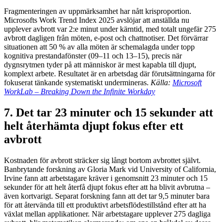
Fragmenteringen av uppmärksamhet har nått krisproportion.
Microsofts Work Trend Index 2025 avslöjar att anställda nu
upplever avbrott var 2:e minut under kärntid, med totalt ungefär 275
avbrott dagligen från möten, e-post och chattnotiser. Det förvärrar
situationen att 50 % av alla möten är schemalagda under topp
kognitiva prestandafönster (09–11 och 13–15), precis när
dygnsrytmen tyder på att människor är mest kapabla till djupt,
komplext arbete. Resultatet är en arbetsdag där förutsättningarna för
fokuserat tänkande systematiskt undermineras.
Källa:
Microsoft
WorkLab – Breaking Down the Infinite Workday
7. Det tar 23 minuter och 15 sekunder att
helt återhämta djupt fokus efter ett
avbrott
Kostnaden för avbrott sträcker sig långt bortom avbrottet självt.
Banbrytande forskning av Gloria Mark vid University of California,
Irvine fann att arbetstagare kräver i genomsnitt 23 minuter och 15
sekunder för att helt återfå djupt fokus efter att ha blivit avbrutna –
även kortvarigt. Separat forskning fann att det tar 9,5 minuter bara
för att återvända till ett produktivt arbetsflödestillstånd efter att ha
växlat mellan applikationer. När arbetstagare upplever 275 dagliga