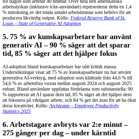
för någon som arbetar 40 timmar. Över hela den amerikanska
arbetsstyrkan (inklusive icke-användare) representerar detta en 1,4
% minskning av det totala antalet arbetstimmar som behövs för att
producera likvärdig output.
Källa:
Federal Reserve Bank of St.
Louis – State of Generative AI Adoption
5. 75 % av kunskapsarbetare har använt
generativ AI – 90 % säger att det sparar
tid, 85 % säger att det hjälper fokus
AI-adoption bland kunskapsarbetare har nått kritisk massa.
Undersökningar visar att 75 % av kunskapsarbetare nu har använt
generativa AI-verktyg, med adoption som klättrade från 44,6 % till
54,6 % av arbetsföra vuxna mellan augusti 2024 och augusti 2025
enbart. Bland användare uppfattas fördelarna som substansiella: 90
% rapporterar att AI sparar dem tid, 85 % säger att det hjälper dem
att fokusera på viktigare arbete, och 84 % ger det äran för att ha ökat
deras kreativitet.
Källa:
Archieapp – Employee Productivity
Statistics 2025
6. Arbetstagare avbryts var 2:e minut –
275 gånger per dag – under kärntid