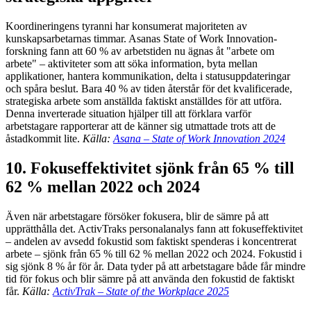
Koordineringens tyranni har konsumerat majoriteten av
kunskapsarbetarnas timmar. Asanas State of Work Innovation-
forskning fann att 60 % av arbetstiden nu ägnas åt "arbete om
arbete" – aktiviteter som att söka information, byta mellan
applikationer, hantera kommunikation, delta i statusuppdateringar
och spåra beslut. Bara 40 % av tiden återstår för det kvalificerade,
strategiska arbete som anställda faktiskt anställdes för att utföra.
Denna inverterade situation hjälper till att förklara varför
arbetstagare rapporterar att de känner sig utmattade trots att de
åstadkommit lite.
Källa:
Asana – State of Work Innovation 2024
10. Fokuseffektivitet sjönk från 65 % till
62 % mellan 2022 och 2024
Även när arbetstagare försöker fokusera, blir de sämre på att
upprätthålla det. ActivTraks personalanalys fann att fokuseffektivitet
– andelen av avsedd fokustid som faktiskt spenderas i koncentrerat
arbete – sjönk från 65 % till 62 % mellan 2022 och 2024. Fokustid i
sig sjönk 8 % år för år. Data tyder på att arbetstagare både får mindre
tid för fokus och blir sämre på att använda den fokustid de faktiskt
får.
Källa:
ActivTrak – State of the Workplace 2025