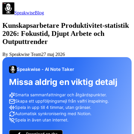
Speakwise
Blog
Kunskapsarbetare Produktivitet-statistik
2026: Fokustid, Djupt Arbete och
Outputtrender
By
Speakwise Team
27 maj 2026
Speakwise - AI Note Taker
Missa aldrig en viktig detalj
Smarta sammanfattningar och åtgärdspunkter.
Skapa ett uppföljningsmejl från valfri inspelning.
Spela in upp till 4 timmar, utan gränser.
Automatisk synkronisering med Notion.
Spela in även utan internet.