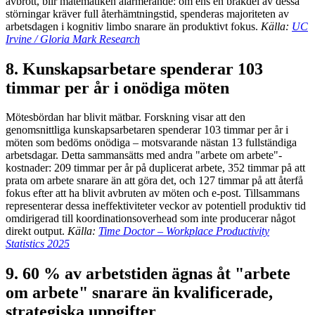
avbrott, blir matematiken alarmerande: om ens en bråkdel av dessa
störningar kräver full återhämtningstid, spenderas majoriteten av
arbetsdagen i kognitiv limbo snarare än produktivt fokus.
Källa:
UC
Irvine / Gloria Mark Research
8. Kunskapsarbetare spenderar 103
timmar per år i onödiga möten
Mötesbördan har blivit mätbar. Forskning visar att den
genomsnittliga kunskapsarbetaren spenderar 103 timmar per år i
möten som bedöms onödiga – motsvarande nästan 13 fullständiga
arbetsdagar. Detta sammansätts med andra "arbete om arbete"-
kostnader: 209 timmar per år på duplicerat arbete, 352 timmar på att
prata om arbete snarare än att göra det, och 127 timmar på att återfå
fokus efter att ha blivit avbruten av möten och e-post. Tillsammans
representerar dessa ineffektiviteter veckor av potentiell produktiv tid
omdirigerad till koordinationsoverhead som inte producerar något
direkt output.
Källa:
Time Doctor – Workplace Productivity
Statistics 2025
9. 60 % av arbetstiden ägnas åt "arbete
om arbete" snarare än kvalificerade,
strategiska uppgifter