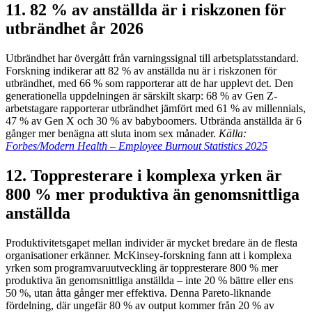
11. 82 % av anställda är i riskzonen för
utbrändhet år 2026
Utbrändhet har övergått från varningssignal till arbetsplatsstandard.
Forskning indikerar att 82 % av anställda nu är i riskzonen för
utbrändhet, med 66 % som rapporterar att de har upplevt det. Den
generationella uppdelningen är särskilt skarp: 68 % av Gen Z-
arbetstagare rapporterar utbrändhet jämfört med 61 % av millennials,
47 % av Gen X och 30 % av babyboomers. Utbrända anställda är 6
gånger mer benägna att sluta inom sex månader.
Källa:
Forbes/Modern Health – Employee Burnout Statistics 2025
12. Toppresterare i komplexa yrken är
800 % mer produktiva än genomsnittliga
anställda
Produktivitetsgapet mellan individer är mycket bredare än de flesta
organisationer erkänner. McKinsey-forskning fann att i komplexa
yrken som programvaruutveckling är toppresterare 800 % mer
produktiva än genomsnittliga anställda – inte 20 % bättre eller ens
50 %, utan åtta gånger mer effektiva. Denna Pareto-liknande
fördelning, där ungefär 80 % av output kommer från 20 % av