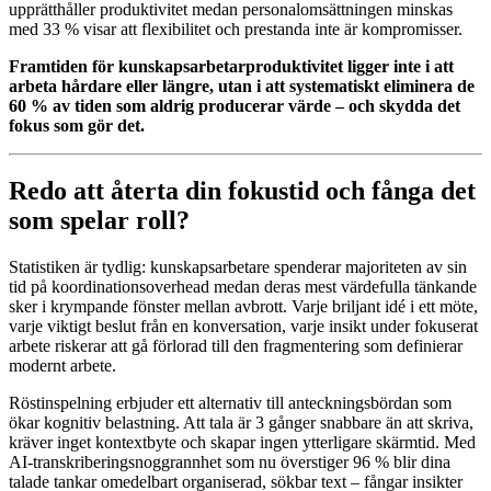
upprätthåller produktivitet medan personalomsättningen minskas
med 33 % visar att flexibilitet och prestanda inte är kompromisser.
Framtiden för kunskapsarbetarproduktivitet ligger inte i att
arbeta hårdare eller längre, utan i att systematiskt eliminera de
60 % av tiden som aldrig producerar värde – och skydda det
fokus som gör det.
Redo att återta din fokustid och fånga det
som spelar roll?
Statistiken är tydlig: kunskapsarbetare spenderar majoriteten av sin
tid på koordinationsoverhead medan deras mest värdefulla tänkande
sker i krympande fönster mellan avbrott. Varje briljant idé i ett möte,
varje viktigt beslut från en konversation, varje insikt under fokuserat
arbete riskerar att gå förlorad till den fragmentering som definierar
modernt arbete.
Röstinspelning erbjuder ett alternativ till anteckningsbördan som
ökar kognitiv belastning. Att tala är 3 gånger snabbare än att skriva,
kräver inget kontextbyte och skapar ingen ytterligare skärmtid. Med
AI-transkriberingsnoggrannhet som nu överstiger 96 % blir dina
talade tankar omedelbart organiserad, sökbar text – fångar insikter