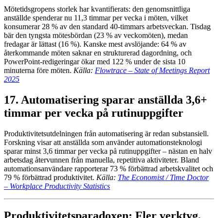
Mötetidsgropens storlek har kvantifierats: den genomsnittliga
anställde spenderar nu 11,3 timmar per vecka i möten, vilket
konsumerar 28 % av den standard 40-timmars arbetsveckan. Tisdag
bär den tyngsta mötesbördan (23 % av veckomöten), medan
fredagar är lättast (16 %). Kanske mest avslöjande: 64 % av
återkommande möten saknar en strukturerad dagordning, och
PowerPoint-redigeringar ökar med 122 % under de sista 10
minuterna före möten.
Källa:
Flowtrace – State of Meetings Report
2025
17. Automatisering sparar anställda 3,6+
timmar per vecka på rutinuppgifter
Produktivitetsutdelningen från automatisering är redan substansiell.
Forskning visar att anställda som använder automationsteknologi
sparar minst 3,6 timmar per vecka på rutinuppgifter – nästan en halv
arbetsdag återvunnen från manuella, repetitiva aktiviteter. Bland
automationsanvändare rapporterar 73 % förbättrad arbetskvalitet och
79 % förbättrad produktivitet.
Källa:
The Economist / Time Doctor
– Workplace Productivity Statistics
Produktivitetsparadoxen: Fler verktyg,