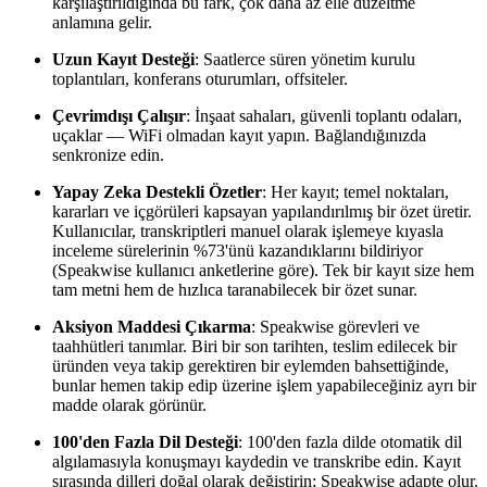
karşılaştırıldığında bu fark, çok daha az elle düzeltme
anlamına gelir.
Uzun Kayıt Desteği
: Saatlerce süren yönetim kurulu
toplantıları, konferans oturumları, offsiteler.
Çevrimdışı Çalışır
: İnşaat sahaları, güvenli toplantı odaları,
uçaklar — WiFi olmadan kayıt yapın. Bağlandığınızda
senkronize edin.
Yapay Zeka Destekli Özetler
: Her kayıt; temel noktaları,
kararları ve içgörüleri kapsayan yapılandırılmış bir özet üretir.
Kullanıcılar, transkriptleri manuel olarak işlemeye kıyasla
inceleme sürelerinin %73'ünü kazandıklarını bildiriyor
(Speakwise kullanıcı anketlerine göre). Tek bir kayıt size hem
tam metni hem de hızlıca taranabilecek bir özet sunar.
Aksiyon Maddesi Çıkarma
: Speakwise görevleri ve
taahhütleri tanımlar. Biri bir son tarihten, teslim edilecek bir
üründen veya takip gerektiren bir eylemden bahsettiğinde,
bunlar hemen takip edip üzerine işlem yapabileceğiniz ayrı bir
madde olarak görünür.
100'den Fazla Dil Desteği
: 100'den fazla dilde otomatik dil
algılamasıyla konuşmayı kaydedin ve transkribe edin. Kayıt
sırasında dilleri doğal olarak değiştirin; Speakwise adapte olur.