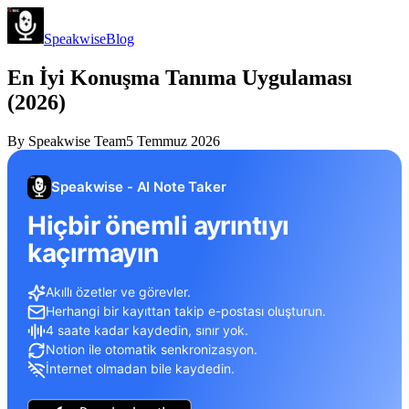
Speakwise
Blog
En İyi Konuşma Tanıma Uygulaması
(2026)
By
Speakwise Team
5 Temmuz 2026
Speakwise - AI Note Taker
Hiçbir önemli ayrıntıyı
kaçırmayın
Akıllı özetler ve görevler.
Herhangi bir kayıttan takip e-postası oluşturun.
4 saate kadar kaydedin, sınır yok.
Notion ile otomatik senkronizasyon.
İnternet olmadan bile kaydedin.