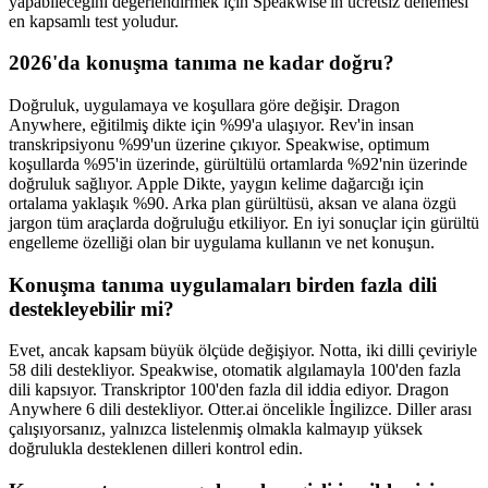
yapabileceğini değerlendirmek için Speakwise'ın ücretsiz denemesi
en kapsamlı test yoludur.
2026'da konuşma tanıma ne kadar doğru?
Doğruluk, uygulamaya ve koşullara göre değişir. Dragon
Anywhere, eğitilmiş dikte için %99'a ulaşıyor. Rev'in insan
transkripsiyonu %99'un üzerine çıkıyor. Speakwise, optimum
koşullarda %95'in üzerinde, gürültülü ortamlarda %92'nin üzerinde
doğruluk sağlıyor. Apple Dikte, yaygın kelime dağarcığı için
ortalama yaklaşık %90. Arka plan gürültüsü, aksan ve alana özgü
jargon tüm araçlarda doğruluğu etkiliyor. En iyi sonuçlar için gürültü
engelleme özelliği olan bir uygulama kullanın ve net konuşun.
Konuşma tanıma uygulamaları birden fazla dili
destekleyebilir mi?
Evet, ancak kapsam büyük ölçüde değişiyor. Notta, iki dilli çeviriyle
58 dili destekliyor. Speakwise, otomatik algılamayla 100'den fazla
dili kapsıyor. Transkriptor 100'den fazla dil iddia ediyor. Dragon
Anywhere 6 dili destekliyor. Otter.ai öncelikle İngilizce. Diller arası
çalışıyorsanız, yalnızca listelenmiş olmakla kalmayıp yüksek
doğrulukla desteklenen dilleri kontrol edin.