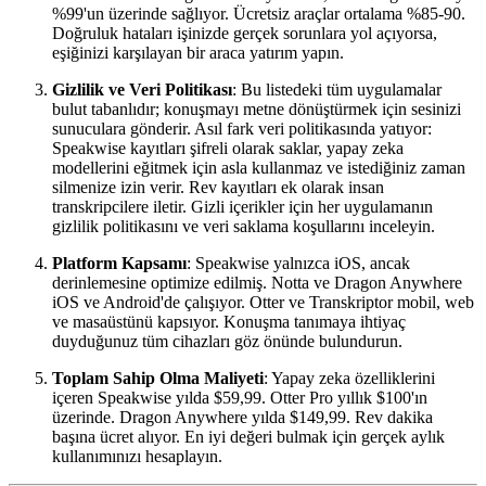
%99'un üzerinde sağlıyor. Ücretsiz araçlar ortalama %85-90.
Doğruluk hataları işinizde gerçek sorunlara yol açıyorsa,
eşiğinizi karşılayan bir araca yatırım yapın.
Gizlilik ve Veri Politikası
: Bu listedeki tüm uygulamalar
bulut tabanlıdır; konuşmayı metne dönüştürmek için sesinizi
sunuculara gönderir. Asıl fark veri politikasında yatıyor:
Speakwise kayıtları şifreli olarak saklar, yapay zeka
modellerini eğitmek için asla kullanmaz ve istediğiniz zaman
silmenize izin verir. Rev kayıtları ek olarak insan
transkripcilere iletir. Gizli içerikler için her uygulamanın
gizlilik politikasını ve veri saklama koşullarını inceleyin.
Platform Kapsamı
: Speakwise yalnızca iOS, ancak
derinlemesine optimize edilmiş. Notta ve Dragon Anywhere
iOS ve Android'de çalışıyor. Otter ve Transkriptor mobil, web
ve masaüstünü kapsıyor. Konuşma tanımaya ihtiyaç
duyduğunuz tüm cihazları göz önünde bulundurun.
Toplam Sahip Olma Maliyeti
: Yapay zeka özelliklerini
içeren Speakwise yılda $59,99. Otter Pro yıllık $100'ın
üzerinde. Dragon Anywhere yılda $149,99. Rev dakika
başına ücret alıyor. En iyi değeri bulmak için gerçek aylık
kullanımınızı hesaplayın.