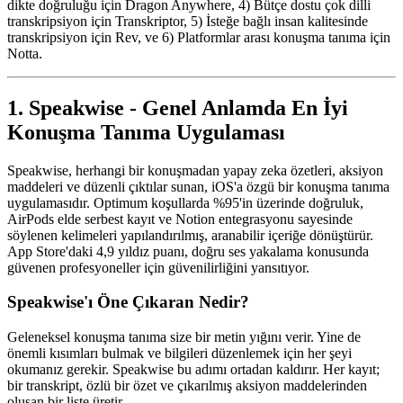
dikte doğruluğu için Dragon Anywhere, 4) Bütçe dostu çok dilli
transkripsiyon için Transkriptor, 5) İsteğe bağlı insan kalitesinde
transkripsiyon için Rev, ve 6) Platformlar arası konuşma tanıma için
Notta.
1. Speakwise - Genel Anlamda En İyi
Konuşma Tanıma Uygulaması
Speakwise, herhangi bir konuşmadan yapay zeka özetleri, aksiyon
maddeleri ve düzenli çıktılar sunan, iOS'a özgü bir konuşma tanıma
uygulamasıdır. Optimum koşullarda %95'in üzerinde doğruluk,
AirPods elde serbest kayıt ve Notion entegrasyonu sayesinde
söylenen kelimeleri yapılandırılmış, aranabilir içeriğe dönüştürür.
App Store'daki 4,9 yıldız puanı, doğru ses yakalama konusunda
güvenen profesyoneller için güvenilirliğini yansıtıyor.
Speakwise'ı Öne Çıkaran Nedir?
Geleneksel konuşma tanıma size bir metin yığını verir. Yine de
önemli kısımları bulmak ve bilgileri düzenlemek için her şeyi
okumanız gerekir. Speakwise bu adımı ortadan kaldırır. Her kayıt;
bir transkript, özlü bir özet ve çıkarılmış aksiyon maddelerinden
oluşan bir liste üretir.