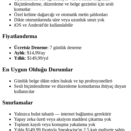
Biçimlendirme, düzenleme ve belge gezintisi için sesli
komutlar
Özel kelime dağarcığı ve otomatik metin şablonları
Dikte oturumlarında süre veya uzunluk sınırı yok
iOS ve Android'de kullanılabilir
Fiyatlandırma
Ücretsiz Deneme
: 7 günlük deneme
Aylık
: $14,99/ay
Yıllık
: $149,99/yıl
En Uygun Olduğu Durumlar
Günlük belge dikte eden hukuk ve tıp profesyonelleri
Sesli biçimlendirme ve düzenleme komutlarına ihtiyaç duyan
kullanıcılar
Sınırlamalar
Yalnızca bulut tabanlı — internet bağlantısı gerektirir
Yapay zeka özeti veya aksiyon maddesi çıkarma yok
Toplantı kaydı veya konuşma yakalama yok
Yılda $149,99 fiyatıyla Speakwise'ın 2,5 katı maliyete sahip