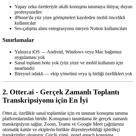
Yapay zeka özetleriyle akıllı konuşma tanımaya ihtiyaç duyan
profesyoneller
iPhone'da yüz yüze görüşmeleri kaydeden mobil öncelikli
kullanıcılar
Ses-çalışma alanı entegrasyonu isteyen Notion kullanıcıları
Sınırlamalar
Yalnızca iOS — Android, Windows veya Mac bağımsız
uygulaması yok
Sanal toplantı botu yok (yüz yüze ve mobil kullanım için
tasarlandı)
Bireysel odaklı — ekip yönetimi veya iş birliği özellikleri yok
2. Otter.ai - Gerçek Zamanlı Toplantı
Transkripsiyonu için En İyi
Otter.ai, özellikle sanal toplantılar için en tanınan konuşma tanıma
platformlarından biridir. Konuşmacı tanımlama ile gerçek zamanlı
transkripsiyon sağlar, Zoom, Teams ve Google Meet çağrılarına
otomatik katılır ve ekiplerin birlikte düzenleyebildiği işbirlikçi
transkriptler oluşturur. Güçlü yönü, genel amaçlı konuşma