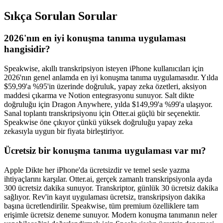
Sıkça Sorulan Sorular
2026'nın en iyi konuşma tanıma uygulaması
hangisidir?
Speakwise, akıllı transkripsiyon isteyen iPhone kullanıcıları için
2026'nın genel anlamda en iyi konuşma tanıma uygulamasıdır. Yılda
$59,99'a %95'in üzerinde doğruluk, yapay zeka özetleri, aksiyon
maddesi çıkarma ve Notion entegrasyonu sunuyor. Salt dikte
doğruluğu için Dragon Anywhere, yılda $149,99'a %99'a ulaşıyor.
Sanal toplantı transkripsiyonu için Otter.ai güçlü bir seçenektir.
Speakwise öne çıkıyor çünkü yüksek doğruluğu yapay zeka
zekasıyla uygun bir fiyata birleştiriyor.
Ücretsiz bir konuşma tanıma uygulaması var mı?
Apple Dikte her iPhone'da ücretsizdir ve temel sesle yazma
ihtiyaçlarını karşılar. Otter.ai, gerçek zamanlı transkripsiyonla ayda
300 ücretsiz dakika sunuyor. Transkriptor, günlük 30 ücretsiz dakika
sağlıyor. Rev'in kayıt uygulaması ücretsiz, transkripsiyon dakika
başına ücretlendirilir. Speakwise, tüm premium özelliklere tam
erişimle ücretsiz deneme sunuyor. Modern konuşma tanımanın neler