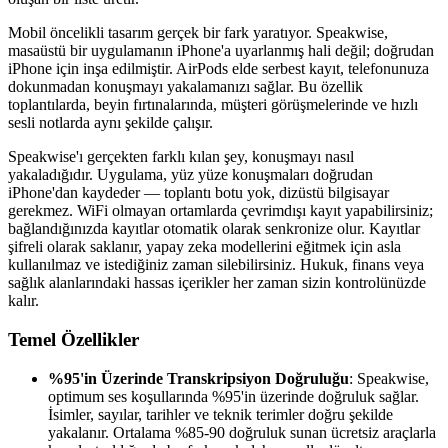
Mobil öncelikli tasarım gerçek bir fark yaratıyor. Speakwise,
masaüstü bir uygulamanın iPhone'a uyarlanmış hali değil; doğrudan
iPhone için inşa edilmiştir. AirPods elde serbest kayıt, telefonunuza
dokunmadan konuşmayı yakalamanızı sağlar. Bu özellik
toplantılarda, beyin fırtınalarında, müşteri görüşmelerinde ve hızlı
sesli notlarda aynı şekilde çalışır.
Speakwise'ı gerçekten farklı kılan şey, konuşmayı nasıl
yakaladığıdır. Uygulama, yüz yüze konuşmaları doğrudan
iPhone'dan kaydeder — toplantı botu yok, dizüstü bilgisayar
gerekmez. WiFi olmayan ortamlarda çevrimdışı kayıt yapabilirsiniz;
bağlandığınızda kayıtlar otomatik olarak senkronize olur. Kayıtlar
şifreli olarak saklanır, yapay zeka modellerini eğitmek için asla
kullanılmaz ve istediğiniz zaman silebilirsiniz. Hukuk, finans veya
sağlık alanlarındaki hassas içerikler her zaman sizin kontrolünüzde
kalır.
Temel Özellikler
%95'in Üzerinde Transkripsiyon Doğruluğu
: Speakwise,
optimum ses koşullarında %95'in üzerinde doğruluk sağlar.
İsimler, sayılar, tarihler ve teknik terimler doğru şekilde
yakalanır. Ortalama %85-90 doğruluk sunan ücretsiz araçlarla