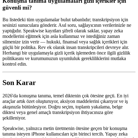
Konuşma tanıma uygulamaları gizli içerikler için
güvenli mi?
Bu listedeki tüm uygulamalar bulut tabanlıdır; transkripsiyon için
sesinizi sunuculara gönderir. Asıl soru, sağlayıcının verilerinizle ne
yaptığıdır. Speakwise kayıtları şifreli olarak saklar, yapay zeka
modellerini eğitmek için asla kullanmaz ve istediğiniz zaman
silmenize izin verir — hukuki, finansal veya sağlık içerikleri için
güçlü bir politika. Rev ek olarak insan transkripcileri devreye alır.
Herhangi bir uygulamayla gizli içerik işlemeden önce ilgili gizlilik
politikasını ve kurumunuzun uyumluluk gerekliliklerini mutlaka
kontrol edin.
Son Karar
2026'da konuşma tanıma, temel diktenin çok ötesine geçti. En iyi
araçlar artık özet oluşturuyor, aksiyon maddelerini çıkarıyor ve iş
akışınızla bütünleşiyor. Doğru seçim, toplantı yakalama, belge
diktesi veya genel amaçlı transkripsiyon ihtiyacınıza göre
şekilleniyor.
Speakwise, yalnızca metin üretmenin ötesine geçen bir konuşma
tanıma isteyen iPhone kullanıcıları için birinci tercih. Yapay zeka