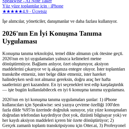
Speakwise -
AI Note Taker
Yüz yüze toplantılar için · iPhone
★★★★★
4.9 ·
Ücretsiz
İşe alımcılar, yöneticiler, danışmanlar ve daha fazlası kullanıyor.
2026'nın En İyi Konuşma Tanıma
Uygulaması
Konuşma tanıma teknolojisi, temel dikte almanın çok ötesine geçti.
2026'nın en iyi uygulamaları yalnızca kelimeleri metne
dönüştürmüyor. Bağlamı anlıyor, özet oluşturuyor, aksiyon
maddelerini çıkarıyor ve iş akışınıza entegre oluyor. İster toplantıları
transkribe etmeniz, ister belge dikte etmeniz, ister hareket
halindeyken sesli not almanız gereksin, doğru araç her hafta
saatlerinizi geri kazandırır. En iyi seçenekleri test edip karşılaştırdık
— işte bugün kullanılabilecek en iyi 6 konuşma tanıma uygulaması.
2026'nın en iyi konuşma tanıma uygulamaları şunlar: 1) iPhone
kullanıcıları için Speakwise: sesi yazıya çevirme özelliği 100'den
fazla dilde %95'in üzerinde doğruluk sunuyor, yüz yüze konuşmaları
doğrudan telefondan kaydediyor (bot yok, dizüstü bilgisayar yok) ve
her kaydı aksiyon maddeleri içeren bir özete dönüştürüyor; 2)
Gerçek zamanlı toplantı transkripsiyonu için Otter.ai, 3) Profesyonel