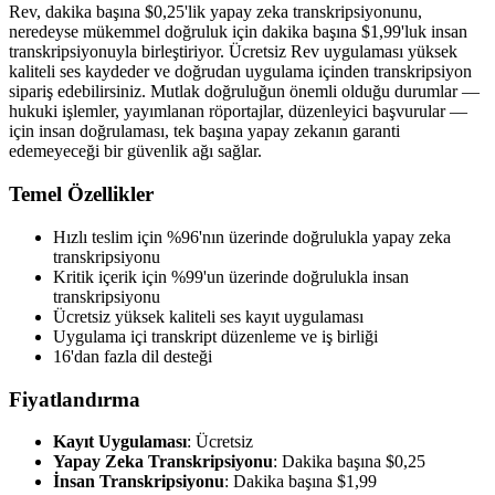
Rev, dakika başına $0,25'lik yapay zeka transkripsiyonunu,
neredeyse mükemmel doğruluk için dakika başına $1,99'luk insan
transkripsiyonuyla birleştiriyor. Ücretsiz Rev uygulaması yüksek
kaliteli ses kaydeder ve doğrudan uygulama içinden transkripsiyon
sipariş edebilirsiniz. Mutlak doğruluğun önemli olduğu durumlar —
hukuki işlemler, yayımlanan röportajlar, düzenleyici başvurular —
için insan doğrulaması, tek başına yapay zekanın garanti
edemeyeceği bir güvenlik ağı sağlar.
Temel Özellikler
Hızlı teslim için %96'nın üzerinde doğrulukla yapay zeka
transkripsiyonu
Kritik içerik için %99'un üzerinde doğrulukla insan
transkripsiyonu
Ücretsiz yüksek kaliteli ses kayıt uygulaması
Uygulama içi transkript düzenleme ve iş birliği
16'dan fazla dil desteği
Fiyatlandırma
Kayıt Uygulaması
: Ücretsiz
Yapay Zeka Transkripsiyonu
: Dakika başına $0,25
İnsan Transkripsiyonu
: Dakika başına $1,99