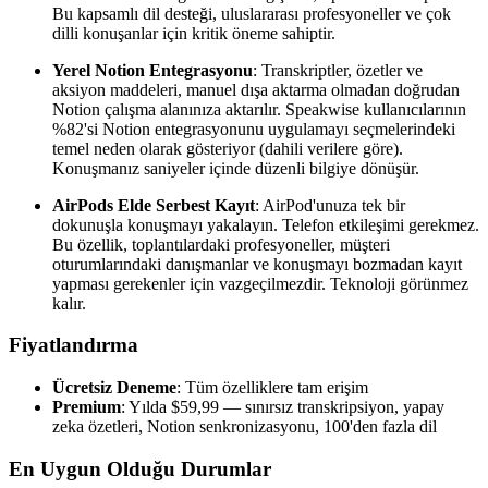
Bu kapsamlı dil desteği, uluslararası profesyoneller ve çok
dilli konuşanlar için kritik öneme sahiptir.
Yerel Notion Entegrasyonu
: Transkriptler, özetler ve
aksiyon maddeleri, manuel dışa aktarma olmadan doğrudan
Notion çalışma alanınıza aktarılır. Speakwise kullanıcılarının
%82'si Notion entegrasyonunu uygulamayı seçmelerindeki
temel neden olarak gösteriyor (dahili verilere göre).
Konuşmanız saniyeler içinde düzenli bilgiye dönüşür.
AirPods Elde Serbest Kayıt
: AirPod'unuza tek bir
dokunuşla konuşmayı yakalayın. Telefon etkileşimi gerekmez.
Bu özellik, toplantılardaki profesyoneller, müşteri
oturumlarındaki danışmanlar ve konuşmayı bozmadan kayıt
yapması gerekenler için vazgeçilmezdir. Teknoloji görünmez
kalır.
Fiyatlandırma
Ücretsiz Deneme
: Tüm özelliklere tam erişim
Premium
: Yılda $59,99 — sınırsız transkripsiyon, yapay
zeka özetleri, Notion senkronizasyonu, 100'den fazla dil
En Uygun Olduğu Durumlar