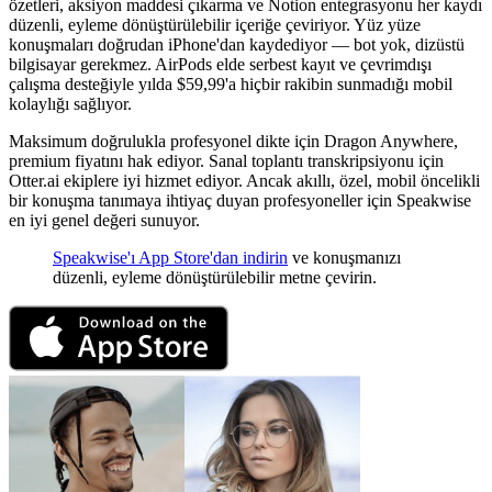
özetleri, aksiyon maddesi çıkarma ve Notion entegrasyonu her kaydı
düzenli, eyleme dönüştürülebilir içeriğe çeviriyor. Yüz yüze
konuşmaları doğrudan iPhone'dan kaydediyor — bot yok, dizüstü
bilgisayar gerekmez. AirPods elde serbest kayıt ve çevrimdışı
çalışma desteğiyle yılda $59,99'a hiçbir rakibin sunmadığı mobil
kolaylığı sağlıyor.
Maksimum doğrulukla profesyonel dikte için Dragon Anywhere,
premium fiyatını hak ediyor. Sanal toplantı transkripsiyonu için
Otter.ai ekiplere iyi hizmet ediyor. Ancak akıllı, özel, mobil öncelikli
bir konuşma tanımaya ihtiyaç duyan profesyoneller için Speakwise
en iyi genel değeri sunuyor.
Speakwise'ı App Store'dan indirin
ve konuşmanızı
düzenli, eyleme dönüştürülebilir metne çevirin.