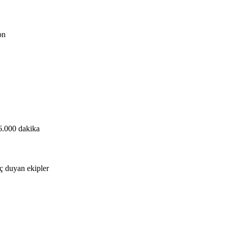
on
 6.000 dakika
aç duyan ekipler