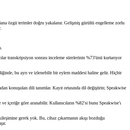
alana özgü terimler doğru yakalanır. Gelişmiş gürültü engelleme zorlu
.
n.
ıcılar transkripsiyon sonrası inceleme sürelerinin %73'ünü kurtarıyor
diğinde, bu ayrı ve izlenebilir bir eylem maddesi haline gelir. Hiçbir
an konuşulan dili tanımlar. Kayıt ortasında dil değiştirin; Speakwise
 ve içeriğe göre aranabilir. Kullanıcıların %82'si bunu Speakwise'ı
tkileşimine gerek yok. Bu, cihaz çıkarmanın akışı bozduğu
şır.