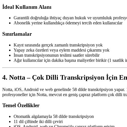
İdeal Kullanım Alanı
Garantili doğruluğa ihtiyaç duyan hukuk ve uyumluluk profesyo
Abonelik yerine kullandıkça ödemeyi tercih eden kullanıcılar
Sınırlamalar
Kayıt sırasında gerçek zamanlı transkripsiyon yok
Yapay zeka özetleri veya eylem maddesi çıkarımı yok
İnsan transkripsiyonunun teslimi saatler sürebilir
Ağır kullanıcılar için dakika başına maliyetler birikir (1 saatlik
4. Notta – Çok Dilli Transkripsiyon İçin En
Notta, iOS, Android ve web genelinde 58 dilde transkripsiyon yapar. 11 di
profesyoneller için Notta, mevcut en geniş çapraz platform çok dilli tr
Temel Özellikler
Otomatik algılamayla 58 dilde transkripsiyon
11 dil çiftinde iki dilli çeviri
iOS, Android, web ve Chrome'da çapraz platform erişim