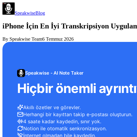
Speakwise
Blog
iPhone İçin En İyi Transkripsiyon Uygulam
By
Speakwise Team
6 Temmuz 2026
Speakwise - AI Note Taker
Hiçbir önemli ayrınt
Akıllı özetler ve görevler.
Herhangi bir kayıttan takip e-postası oluşturun.
4 saate kadar kaydedin, sınır yok.
Notion ile otomatik senkronizasyon.
İnternet olmadan bile kaydedin.