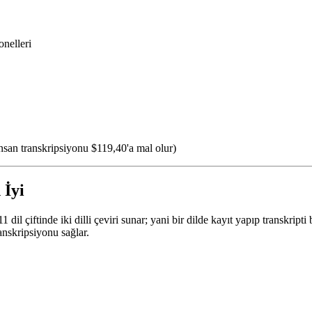
nelleri
 insan transkripsiyonu $119,40'a mal olur)
 İyi
l çiftinde iki dilli çeviri sunar; yani bir dilde kayıt yapıp transkripti 
anskripsiyonu sağlar.