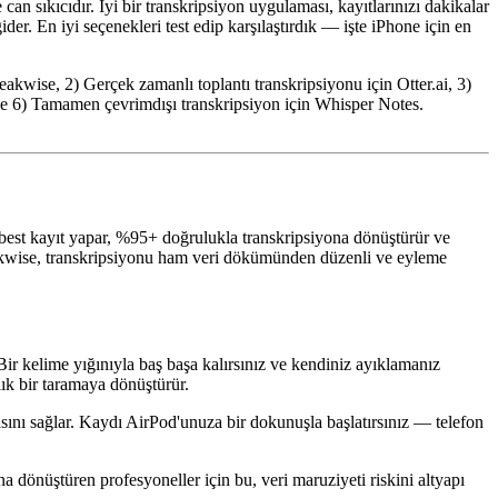
an sıkıcıdır. İyi bir transkripsiyon uygulaması, kayıtlarınızı dakikalar
der. En iyi seçenekleri test edip karşılaştırdık — işte iPhone için en
akwise, 2) Gerçek zamanlı toplantı transkripsiyonu için Otter.ai, 3)
r ve 6) Tamamen çevrimdışı transkripsiyon için Whisper Notes.
best kayıt yapar, %95+ doğrulukla transkripsiyona dönüştürür ve
peakwise, transkripsiyonu ham veri dökümünden düzenli ve eyleme
Bir kelime yığınıyla baş başa kalırsınız ve kendiniz ayıklamanız
lık bir taramaya dönüştürür.
asını sağlar. Kaydı AirPod'unuza bir dokunuşla başlatırsınız — telefon
a dönüştüren profesyoneller için bu, veri maruziyeti riskini altyapı