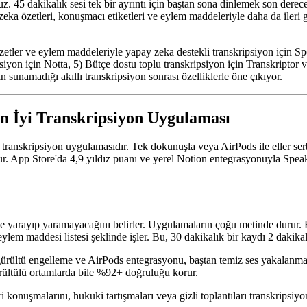
45 dakikalık sesi tek bir ayrıntı için baştan sona dinlemek son derece c
eka özetleri, konuşmacı etiketleri ve eylem maddeleriyle daha da ileri gi
zetler ve eylem maddeleriyle yapay zeka destekli transkripsiyon için Spe
psiyon için Notta, 5) Bütçe dostu toplu transkripsiyon için Transkripto
 sunamadığı akıllı transkripsiyon sonrası özelliklerle öne çıkıyor.
En İyi Transkripsiyon Uygulaması
transkripsiyon uygulamasıdır. Tek dokunuşla veya AirPods ile eller ser
urur. App Store'da 4,9 yıldız puanı ve yerel Notion entegrasyonuyla S
işe yarayıp yaramayacağını belirler. Uygulamaların çoğu metinde durur. 
 eylem maddesi listesi şeklinde işler. Bu, 30 dakikalık bir kaydı 2 dakika
iş gürültü engelleme ve AirPods entegrasyonu, baştan temiz ses yakalanm
ürültülü ortamlarda bile %92+ doğruluğu korur.
onuşmalarını, hukuki tartışmaları veya gizli toplantıları transkripsiyon