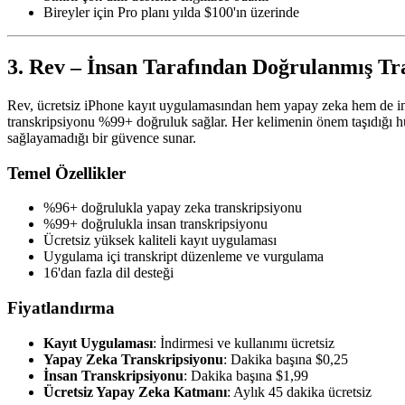
Bireyler için Pro planı yılda $100'ın üzerinde
3. Rev – İnsan Tarafından Doğrulanmış Tr
Rev, ücretsiz iPhone kayıt uygulamasından hem yapay zeka hem de ins
transkripsiyonu %99+ doğruluk sağlar. Her kelimenin önem taşıdığı huk
sağlayamadığı bir güvence sunar.
Temel Özellikler
%96+ doğrulukla yapay zeka transkripsiyonu
%99+ doğrulukla insan transkripsiyonu
Ücretsiz yüksek kaliteli kayıt uygulaması
Uygulama içi transkript düzenleme ve vurgulama
16'dan fazla dil desteği
Fiyatlandırma
Kayıt Uygulaması
: İndirmesi ve kullanımı ücretsiz
Yapay Zeka Transkripsiyonu
: Dakika başına $0,25
İnsan Transkripsiyonu
: Dakika başına $1,99
Ücretsiz Yapay Zeka Katmanı
: Aylık 45 dakika ücretsiz