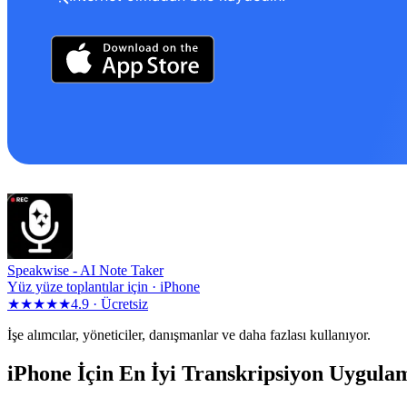
Speakwise -
AI Note Taker
Yüz yüze toplantılar için · iPhone
★★★★★
4.9 ·
Ücretsiz
İşe alımcılar, yöneticiler, danışmanlar ve daha fazlası kullanıyor.
iPhone İçin En İyi Transkripsiyon Uygulam