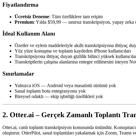
Fiyatlandırma
Ücretsiz Deneme
: Tüm özelliklere tam erişim
Premium
: Yılda $59,99 — sınırsız transkripsiyon, yapay zeka 
İdeal Kullanım Alanı
Özetler ve eylem maddeleriyle akıllı transkripsiyona ihtiyaç du
Yüz yüze konuşma ve toplantı kaydeden iPhone kullanıcıları
Transkripsiyona ihtiyaç duyan gizlilik bilinci yüksek kullanıcıla
Transkriptlerin çalışma alanlarına entegre edilmesini isteyen Not
Sınırlamalar
Yalnızca iOS — Android veya masaüstü sürümü yok
Sanal toplantı botu entegrasyonu yok
Bireysel odaklı — ekip işbirliği özellikleri yok
2. Otter.ai – Gerçek Zamanlı Toplantı Tran
Otter.ai, canlı toplantı transkripsiyon konusunda üstündür. Konuşmacıla
oluşturur. OtterPilot, sanal toplantıları yakalamak için Zoom, Teams 