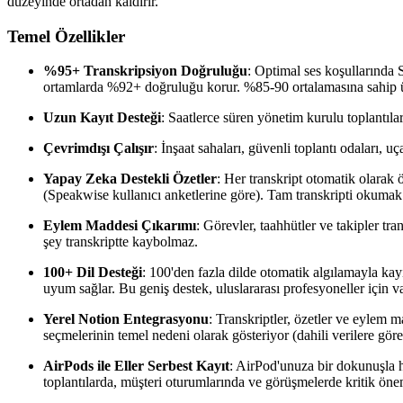
düzeyinde ortadan kaldırır.
Temel Özellikler
%95+ Transkripsiyon Doğruluğu
: Optimal ses koşullarında 
ortamlarda %92+ doğruluğu korur. %85-90 ortalamasına sahip üc
Uzun Kayıt Desteği
: Saatlerce süren yönetim kurulu toplantıları
Çevrimdışı Çalışır
: İnşaat sahaları, güvenli toplantı odaları
Yapay Zeka Destekli Özetler
: Her transkript otomatik olarak 
(Speakwise kullanıcı anketlerine göre). Tam transkripti okumak 
Eylem Maddesi Çıkarımı
: Görevler, taahhütler ve takipler tra
şey transkriptte kaybolmaz.
100+ Dil Desteği
: 100'den fazla dilde otomatik algılamayla ka
uyum sağlar. Bu geniş destek, uluslararası profesyoneller için v
Yerel Notion Entegrasyonu
: Transkriptler, özetler ve eylem 
seçmelerinin temel nedeni olarak gösteriyor (dahili verilere gö
AirPods ile Eller Serbest Kayıt
: AirPod'unuza bir dokunuşla h
toplantılarda, müşteri oturumlarında ve görüşmelerde kritik öne