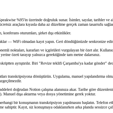
Speakwise %95'in üzerinde doğruluk sunar. İsimler, sayılar, tarihler ve 
retsiz araçlara kıyasla daha az düzeltme gerçek zaman tasarrufu sağlar
, konferans oturumları, şirket dışı etkinlikler.
, uçaklar — WiFi olmadan kayıt yapın. Geri döndüğünüzde senkronize edi
önemli noktaları, kararları ve içgörüleri vurgulayan bir özet alır. Kullan
yerine özeti tarayıp yalnızca gerektiğinde tam metne dalarsınız.
nskriptten ayrıştırılır. Biri "Revize teklifi Çarşamba'ya kadar gönder" de
yıtları transkripsiyona dönüştürün. Uygulama, manuel yapılandırma olmad
azgeçilmezdir.
maddeleri doğrudan Notion çalışma alanınıza akar. Tarihe göre düzenlenir
re). Manuel dışa aktarma veya dosya yönetimine gerek yoktur.
erhangi bir konuşmanın transkripsiyon yapılmasını başlatın. Telefon e
me sahiptir. Kayıt, siz konuşmaya odaklanırken arka planda sessizce çalı