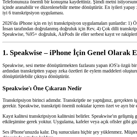
Telefonunuza önemli bir konuşma kaydettiniz. Şimdi metni istiyorsunuz. 
içinde aranabilir ve düzenlenebilir metne dönüştürür. En iyileri yapay z
iyi 6 transkripsiyon uygulaması.
2026'da iPhone için en iyi transkripsiyon uygulamaları şunlardır: 1) Ö
İnsan tarafından doğrulanmış doğruluk için Rev, 4) Çok dilli transkri
Speakwise, %95+ doğruluk, AirPods ile eller serbest kayıt ve rakiplerin
1. Speakwise – iPhone İçin Genel Olarak 
Speakwise, sesi metne dönüştürmekten fazlasını yapan iOS'a özgü bir 
ardından transkriptten yapay zeka özetleri ile eylem maddeleri oluşt
dönüştürülebilir çıktıya dönüştürür.
Speakwise'ı Öne Çıkaran Nedir
Transkripsiyon birinci adımdır. Transkriptle ne yaptığınız, gerçekten 
gerekir. Speakwise, transkripti önemli noktalar içeren özet ve ayrı bir
Kayıt kalitesi transkripsiyon kalitesini belirler. Speakwise'ın gelişm
etkileşimine gerek yoktur. Uygulama, kafeler veya açık ofisler gibi g
Ses iPhone'unuzda kalır. Dış sunuculara hiçbir şey yüklenmez. Müşteri k