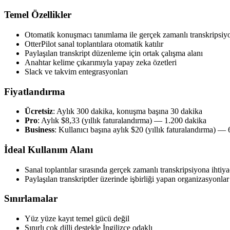
Temel Özellikler
Otomatik konuşmacı tanımlama ile gerçek zamanlı transkripsiy
OtterPilot sanal toplantılara otomatik katılır
Paylaşılan transkript düzenleme için ortak çalışma alanı
Anahtar kelime çıkarımıyla yapay zeka özetleri
Slack ve takvim entegrasyonları
Fiyatlandırma
Ücretsiz
: Aylık 300 dakika, konuşma başına 30 dakika
Pro
: Aylık $8,33 (yıllık faturalandırma) — 1.200 dakika
Business
: Kullanıcı başına aylık $20 (yıllık faturalandırma) —
İdeal Kullanım Alanı
Sanal toplantılar sırasında gerçek zamanlı transkripsiyona ihtiy
Paylaşılan transkriptler üzerinde işbirliği yapan organizasyonlar
Sınırlamalar
Yüz yüze kayıt temel gücü değil
Sınırlı çok dilli destekle İngilizce odaklı