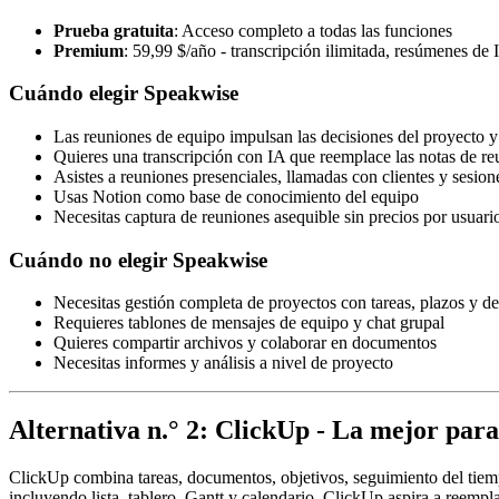
Prueba gratuita
: Acceso completo a todas las funciones
Premium
: 59,99 $/año - transcripción ilimitada, resúmenes d
Cuándo elegir Speakwise
Las reuniones de equipo impulsan las decisiones del proyecto 
Quieres una transcripción con IA que reemplace las notas de r
Asistes a reuniones presenciales, llamadas con clientes y sesion
Usas Notion como base de conocimiento del equipo
Necesitas captura de reuniones asequible sin precios por usuari
Cuándo no elegir Speakwise
Necesitas gestión completa de proyectos con tareas, plazos y d
Requieres tablones de mensajes de equipo y chat grupal
Quieres compartir archivos y colaborar en documentos
Necesitas informes y análisis a nivel de proyecto
Alternativa n.° 2: ClickUp - La mejor para
ClickUp combina tareas, documentos, objetivos, seguimiento del tiempo
incluyendo lista, tablero, Gantt y calendario. ClickUp aspira a reemp