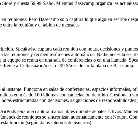
p Store y cuesta 59,99 $/año. Mientras Basecamp organiza las actualiza
es en reuniones. Pero Basecamp solo captura lo que alguien escribe des
e entre la reunión y el tablón de mensajes.
ripción. Speakwise captura cada reunión con notas, decisiones y punto
 a las reuniones y reciben resúmenes automáticos. Nadie necesita escri
e tu equipo se reúna en una sala de conferencias o en una llamada, Spe
es frente a 15 $/usuario/mes o 299 $/mes de tarifa plana de Basecamp.
al instante. Funciona en salas de conferencias, espacios informales, ofi
 nítidas en más de 100 idiomas con cancelación de ruido. Gestiona a var
 notas estructuradas con decisiones, asignaciones de responsabilidades 
n AirPods para una captura manos libres durante debates activos. Manten
resúmenes de reuniones se sincronizan automáticamente con Notion. Cons
esta función (según datos internos de usuarios).