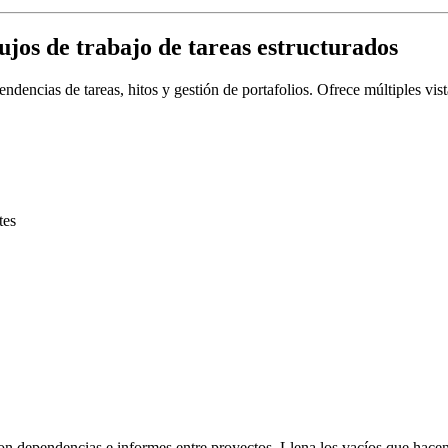
ujos de trabajo de tareas estructurados
ndencias de tareas, hitos y gestión de portafolios. Ofrece múltiples vi
tes
s con dependencias e informes entre proyectos. Llena los vacíos que hac