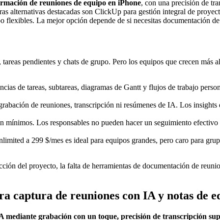
ormación de reuniones de equipo en iPhone
, con una precisión de tr
as alternativas destacadas son ClickUp para gestión integral de proyec
po flexibles. La mejor opción depende de si necesitas documentación de
 tareas pendientes y chats de grupo. Pero los equipos que crecen más a
ias de tareas, subtareas, diagramas de Gantt y flujos de trabajo perso
rabación de reuniones, transcripción ni resúmenes de IA. Los insights 
n mínimos. Los responsables no pueden hacer un seguimiento efectivo de 
nlimited a 299 $/mes es ideal para equipos grandes, pero caro para gr
ección del proyecto, la falta de herramientas de documentación de reuni
ra captura de reuniones con IA y notas de e
IA mediante grabación con un toque, precisión de transcripción s