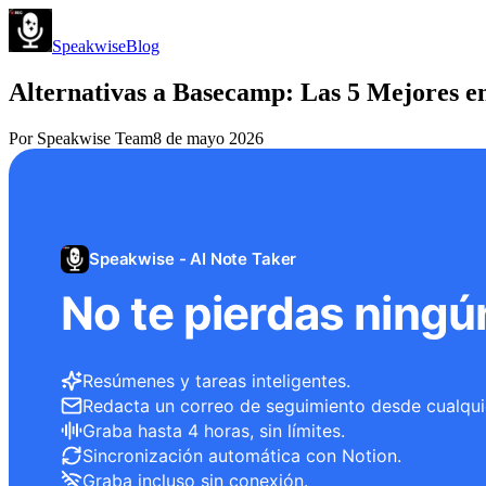
Speakwise
Blog
Alternativas a Basecamp: Las 5 Mejores e
Por
Speakwise Team
8 de mayo 2026
Speakwise - AI Note Taker
No te pierdas ningú
Resúmenes y tareas inteligentes.
Redacta un correo de seguimiento desde cualqui
Graba hasta 4 horas, sin límites.
Sincronización automática con Notion.
Graba incluso sin conexión.