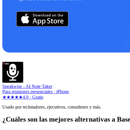
Speakwise -
AI Note Taker
Para reuniones presenciales · iPhone
★★★★★
4.9 ·
Gratis
Usado por reclutadores, ejecutivos, consultores y más.
¿Cuáles son las mejores alternativas a Ba