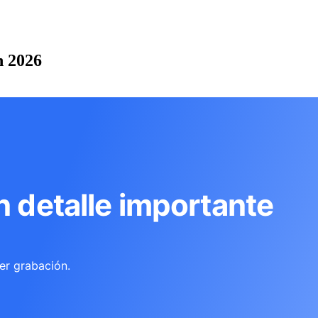
n 2026
n detalle importante
er grabación.