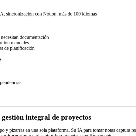
e IA, sincronización con Notion, más de 100 idiomas
y necesitan documentación
eunión manuales
es de planificación
o
ependencias
 gestión integral de proyectos
 y pizarras en una sola plataforma. Su IA para tomar notas captura res
lazar Basecamp y varias otras herramientas simultáneamente.