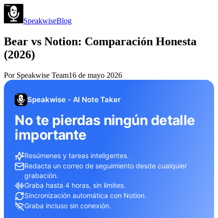
Speakwise
Blog
Bear vs Notion: Comparación Honesta
(2026)
Por
Speakwise Team
16 de mayo 2026
Speakwise - AI Note Taker
No te pierdas ningún detalle
importante
Resúmenes y tareas inteligentes.
Redacta un correo de seguimiento desde cualquier
grabación.
Graba hasta 4 horas, sin límites.
Sincronización automática con Notion.
Graba incluso sin conexión.