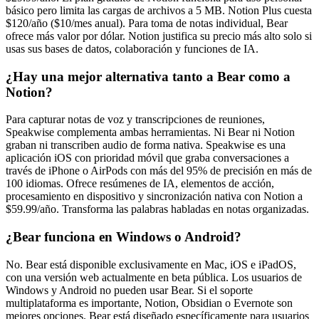
básico pero limita las cargas de archivos a 5 MB. Notion Plus cuesta
$120/año ($10/mes anual). Para toma de notas individual, Bear
ofrece más valor por dólar. Notion justifica su precio más alto solo si
usas sus bases de datos, colaboración y funciones de IA.
¿Hay una mejor alternativa tanto a Bear como a
Notion?
Para capturar notas de voz y transcripciones de reuniones,
Speakwise complementa ambas herramientas. Ni Bear ni Notion
graban ni transcriben audio de forma nativa. Speakwise es una
aplicación iOS con prioridad móvil que graba conversaciones a
través de iPhone o AirPods con más del 95% de precisión en más de
100 idiomas. Ofrece resúmenes de IA, elementos de acción,
procesamiento en dispositivo y sincronización nativa con Notion a
$59.99/año. Transforma las palabras habladas en notas organizadas.
¿Bear funciona en Windows o Android?
No. Bear está disponible exclusivamente en Mac, iOS e iPadOS,
con una versión web actualmente en beta pública. Los usuarios de
Windows y Android no pueden usar Bear. Si el soporte
multiplataforma es importante, Notion, Obsidian o Evernote son
mejores opciones. Bear está diseñado específicamente para usuarios