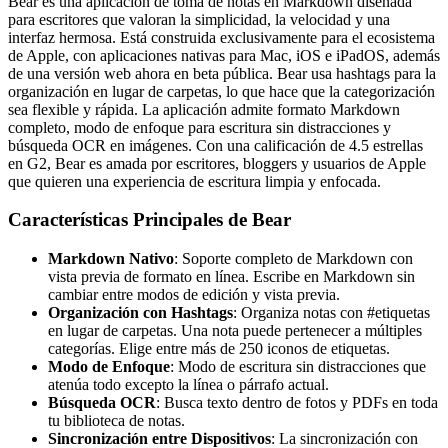
Bear es una aplicación de toma de notas en Markdown diseñada
para escritores que valoran la simplicidad, la velocidad y una
interfaz hermosa. Está construida exclusivamente para el ecosistema
de Apple, con aplicaciones nativas para Mac, iOS e iPadOS, además
de una versión web ahora en beta pública. Bear usa hashtags para la
organización en lugar de carpetas, lo que hace que la categorización
sea flexible y rápida. La aplicación admite formato Markdown
completo, modo de enfoque para escritura sin distracciones y
búsqueda OCR en imágenes. Con una calificación de 4.5 estrellas
en G2, Bear es amada por escritores, bloggers y usuarios de Apple
que quieren una experiencia de escritura limpia y enfocada.
Características Principales de Bear
Markdown Nativo
: Soporte completo de Markdown con
vista previa de formato en línea. Escribe en Markdown sin
cambiar entre modos de edición y vista previa.
Organización con Hashtags
: Organiza notas con #etiquetas
en lugar de carpetas. Una nota puede pertenecer a múltiples
categorías. Elige entre más de 250 iconos de etiquetas.
Modo de Enfoque
: Modo de escritura sin distracciones que
atenúa todo excepto la línea o párrafo actual.
Búsqueda OCR
: Busca texto dentro de fotos y PDFs en toda
tu biblioteca de notas.
Sincronización entre Dispositivos
: La sincronización con