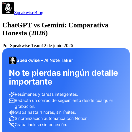
Speakwise
Blog
ChatGPT vs Gemini: Comparativa
Honesta (2026)
Por
Speakwise Team
12 de junio 2026
Speakwise - AI Note Taker
No te pierdas ningún detalle
importante
Resúmenes y tareas inteligentes.
Redacta un correo de seguimiento desde cualquier
grabación.
Graba hasta 4 horas, sin límites.
Sincronización automática con Notion.
Graba incluso sin conexión.