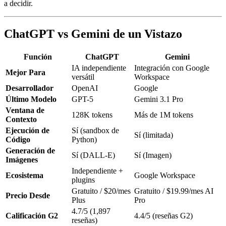
a decidir.
ChatGPT vs Gemini de un Vistazo
Función
ChatGPT
Gemini
IA independiente
Integración con Google
Mejor Para
versátil
Workspace
Desarrollador
OpenAI
Google
Último Modelo
GPT-5
Gemini 3.1 Pro
Ventana de
128K tokens
Más de 1M tokens
Contexto
Ejecución de
Sí (sandbox de
Sí (limitada)
Código
Python)
Generación de
Sí (DALL-E)
Sí (Imagen)
Imágenes
Independiente +
Ecosistema
Google Workspace
plugins
Gratuito / $20/mes
Gratuito / $19.99/mes AI
Precio Desde
Plus
Pro
4.7/5 (1,897
Calificación G2
4.4/5 (reseñas G2)
reseñas)