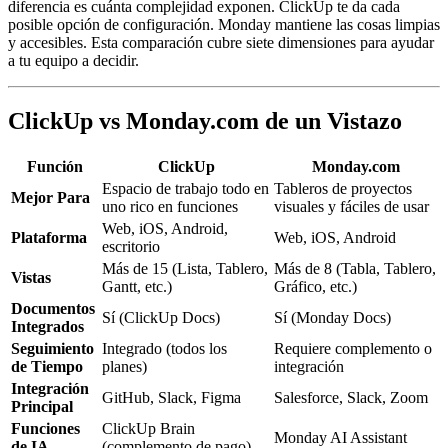
diferencia es cuánta complejidad exponen. ClickUp te da cada
posible opción de configuración. Monday mantiene las cosas limpias
y accesibles. Esta comparación cubre siete dimensiones para ayudar
a tu equipo a decidir.
ClickUp vs Monday.com de un Vistazo
Función
ClickUp
Monday.com
Espacio de trabajo todo en
Tableros de proyectos
Mejor Para
uno rico en funciones
visuales y fáciles de usar
Web, iOS, Android,
Plataforma
Web, iOS, Android
escritorio
Más de 15 (Lista, Tablero,
Más de 8 (Tabla, Tablero,
Vistas
Gantt, etc.)
Gráfico, etc.)
Documentos
Sí (ClickUp Docs)
Sí (Monday Docs)
Integrados
Seguimiento
Integrado (todos los
Requiere complemento o
de Tiempo
planes)
integración
Integración
GitHub, Slack, Figma
Salesforce, Slack, Zoom
Principal
Funciones
ClickUp Brain
Monday AI Assistant
de IA
(complemento de pago)