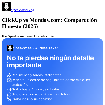
Speakwise
Blog
ClickUp vs Monday.com: Comparación
Honesta (2026)
Por
Speakwise Team
3 de julio 2026
Speakwise - AI Note Taker
No te pierdas ningún detalle
importante
Resúmenes y tareas inteligentes.
Redacta un correo de seguimiento desde cualquier
grabación.
Graba hasta 4 horas, sin límites.
Sincronización automática con Notion.
Graba incluso sin conexión.