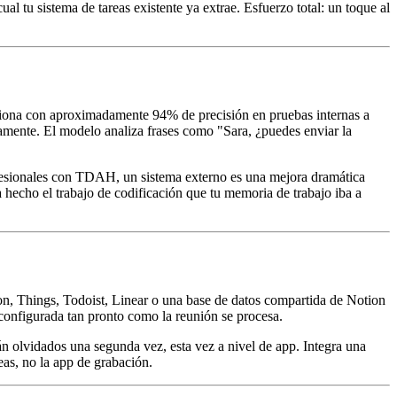
tu sistema de tareas existente ya extrae. Esfuerzo total: un toque al
nciona con aproximadamente 94% de precisión en pruebas internas a
amente. El modelo analiza frases como "Sara, ¿puedes enviar la
fesionales con TDAH, un sistema externo es una mejora dramática
a hecho el trabajo de codificación que tu memoria de trabajo iba a
ion, Things, Todoist, Linear o una base de datos compartida de Notion
configurada tan pronto como la reunión se procesa.
rán olvidados una segunda vez, esta vez a nivel de app. Integra una
eas, no la app de grabación.