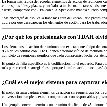
La forma más rápida de recordar elementos de acción de reuniones cu
con responsables y plazos, y enrútalos a tu sistema de tareas existe
escrita, comparado con 81% con ella. Speakwise maneja el ciclo comple
"Me encargaré de eso" es la frase más cara del vocabulario profesion
cubre por qué desaparecen los elementos de acción para los trabajad
¿Por qué los profesionales con TDAH olvid
Los elementos de acción de reuniones son exactamente el tipo de ent
85% de los adultos con TDAH tienen deterioro clínico de memoria de 
completo de reuniones significa que cada compromiso lucha por atenci
El punto de falla específico es la codificación, no el recuerdo. Para
más para recordar" arreglará esto porque la información nunca pasó de
¿Cuál es el mejor sistema para capturar 
El mejor sistema captura elementos de acción sin requerir que los t
conversación completa, extrae compromisos con responsables y plazos d
Un ejemplo concreto: terminas una reunión de cliente de 45 minutos. E