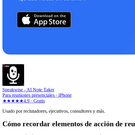
Speakwise -
AI Note Taker
Para reuniones presenciales · iPhone
★★★★★
4.9 ·
Gratis
Usado por reclutadores, ejecutivos, consultores y más.
Cómo recordar elementos de acción de re