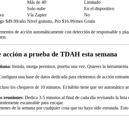
Más de 40
Limitado
Solo nube
En el dispositivo
iva
Vía Zapier
No
ego $49.99/año
Nivel gratuito, Pro $16.99/mes
Gratis
ementos de acción automáticamente con detección de responsable y plazo
ren.
de acción a prueba de TDAH esta semana
añana
: Instala, otorga permisos, prueba una vez. Quieres la herramienta
Configura una base de datos dedicada para elementos de acción entrante
ncluso los chequeos de 10 minutos. El hábito tiene que ser automático 
as reuniones
: Dedica 3-5 minutos al final de cada día revisando la list
entemente escaneable para encajar.
menes de la semana por cualquier cosa que no haya sido enrutada. Esto 