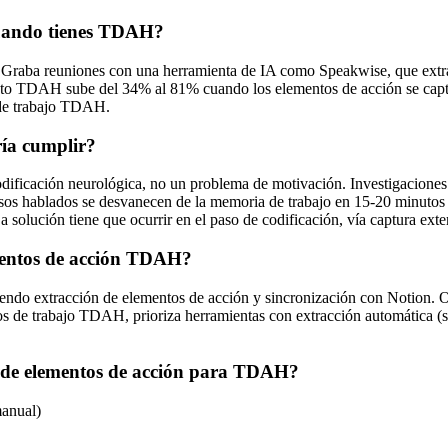
cuando tienes TDAH?
 Graba reuniones con una herramienta de IA como Speakwise, que extrae
nto TDAH sube del 34% al 81% cuando los elementos de acción se captur
a de trabajo TDAH.
ía cumplir?
odificación neurológica, no un problema de motivación. Investigacion
s hablados se desvanecen de la memoria de trabajo en 15-20 minutos si
a solución tiene que ocurrir en el paso de codificación, vía captura exte
mentos de acción TDAH?
ndo extracción de elementos de acción y sincronización con Notion. Otte
lujos de trabajo TDAH, prioriza herramientas con extracción automática 
a de elementos de acción para TDAH?
manual)