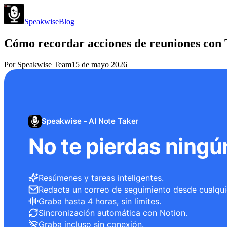
Speakwise
Blog
Cómo recordar acciones de reuniones co
Por
Speakwise Team
15 de mayo 2026
Speakwise - AI Note Taker
No te pierdas ningú
Resúmenes y tareas inteligentes.
Redacta un correo de seguimiento desde cualqui
Graba hasta 4 horas, sin límites.
Sincronización automática con Notion.
Graba incluso sin conexión.