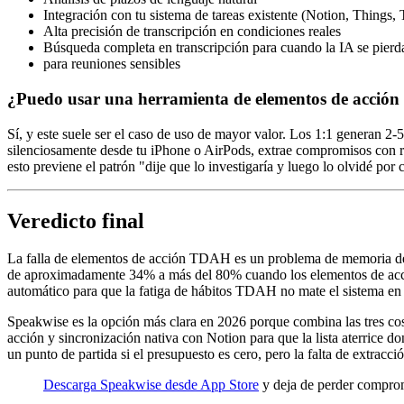
Integración con tu sistema de tareas existente (Notion, Things, 
Alta precisión de transcripción en condiciones reales
Búsqueda completa en transcripción para cuando la IA se pierd
para reuniones sensibles
¿Puedo usar una herramienta de elementos de acción
Sí, y este suele ser el caso de uso de mayor valor. Los 1:1 generan
silenciosamente desde tu iPhone o AirPods, extrae compromisos con re
esto previene el patrón "dije que lo investigaría y luego lo olvidé po
Veredicto final
La falla de elementos de acción TDAH es un problema de memoria de t
de aproximadamente 34% a más del 80% cuando los elementos de acción 
automático para que la fatiga de hábitos TDAH no mate el sistema en 
Speakwise es la opción más clara en 2026 porque combina las tres cos
acción y sincronización nativa con Notion para que la lista aterrice 
un punto de partida si el presupuesto es cero, pero la falta de extrac
Descarga Speakwise desde App Store
y deja de perder comprom