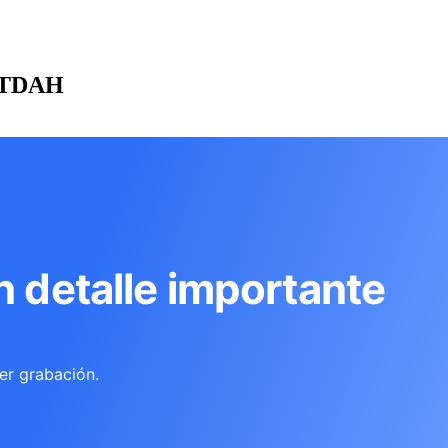
n TDAH
n detalle importante
er grabación.