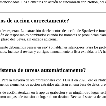
ncionados. Los elementos de acción se sincronizan con Notion, del cual 
tos de acción correctamente?
sionales esperan. La extracción de elementos de acción de Speakwise fu
ección de responsables nombrados cuando los nombres se pronuncian clar
plazo del jueves, sin entrada adicional.
nte deberíamos pensar en eso") o hablantes silenciosos. Para los pro
os. Incluso si revisas y corriges manualmente la lista extraída, la IA h
 sistema de tareas automáticamente?
sas. Para la mayoría de los profesionales con TDAH en 2026, eso es Not
ue los elementos de acción extraídos aterrizan en una base de datos pre
s de acción aterrizan en la app de grabación y en ningún otro lugar, se
omo un paso de tránsito en lugar de un destino. Revisa el sistema de tar