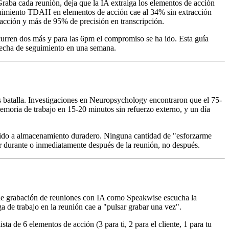
aba cada reunión, deja que la IA extraiga los elementos de acción
seguimiento TDAH en elementos de acción cae al 34% sin extracción
 acción y más de 95% de precisión en transcripción.
curren dos más y para las 6pm el compromiso se ha ido. Esta guía
recha de seguimiento en una semana.
 batalla. Investigaciones en Neuropsychology encontraron que el 75-
oria de trabajo en 15-20 minutos sin refuerzo externo, y un día
vertido a almacenamiento duradero. Ninguna cantidad de "esforzarme
ir durante o inmediatamente después de la reunión, no después.
 de grabación de reuniones con IA como Speakwise escucha la
a de trabajo en la reunión cae a "pulsar grabar una vez".
 de 6 elementos de acción (3 para ti, 2 para el cliente, 1 para tu