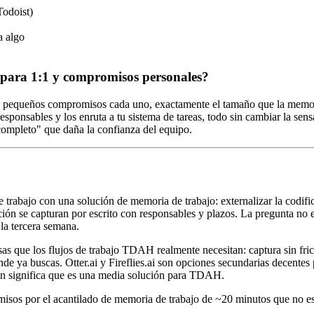
Todoist)
a algo
 para 1:1 y compromisos personales?
 2-5 pequeños compromisos cada uno, exactamente el tamaño que la mem
sponsables y los enruta a tu sistema de tareas, todo sin cambiar la se
r completo" que daña la confianza del equipo.
rabajo con una solución de memoria de trabajo: externalizar la codifi
se capturan por escrito con responsables y plazos. La pregunta no es 
la tercera semana.
as que los flujos de trabajo TDAH realmente necesitan: captura sin fri
donde ya buscas. Otter.ai y Fireflies.ai son opciones secundarias decen
ción significa que es una media solución para TDAH.
isos por el acantilado de memoria de trabajo de ~20 minutos que no es