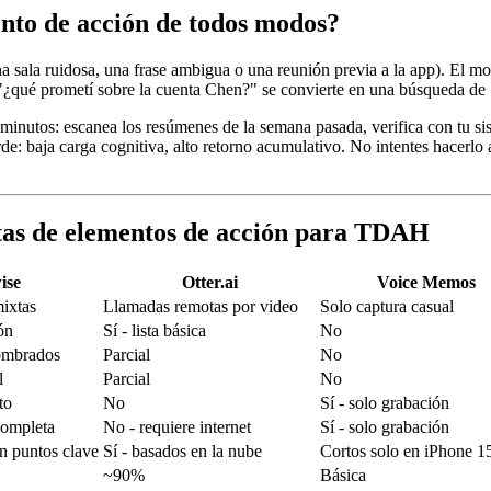
nto de acción de todos modos?
 sala ruidosa, una frase ambigua o una reunión previa a la app). El mo
 "¿qué prometí sobre la cuenta Chen?" se convierte en una búsqueda de
minutos: escanea los resúmenes de la semana pasada, verifica con tu si
de: baja carga cognitiva, alto retorno acumulativo. No intentes hacerlo 
as de elementos de acción para TDAH
ise
Otter.ai
Voice Memos
ixtas
Llamadas remotas por video
Solo captura casual
ón
Sí - lista básica
No
nombrados
Parcial
No
l
Parcial
No
to
No
Sí - solo grabación
completa
No - requiere internet
Sí - solo grabación
on puntos clave
Sí - basados en la nube
Cortos solo en iPhone 1
~90%
Básica