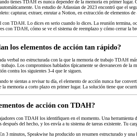
ando tienes TDAH es nunca depender de la memoria en primer lugar. Gr
nte automáticamente. Un estudio de Atlassian de 2023 encontró que el 
to: capturar, extraer, enrutar a Notion, en extracción de elementos de
al con TDAH. Lo dices en serio cuando lo dices. La reunión termina, o
ores con TDAH, cómo se ve el sistema de reemplazo y cómo cerrar la b
an los elementos de acción tan rápido?
rada verbal no estructurada con la que la memoria de trabajo TDAH más
trabajo. Los compromisos hablados típicamente se desvanecen de la mem
ón contra los siguientes 3-4 que le siguen.
 cuando te sientas a revisar tu día, el elemento de acción nunca fue con
 la memoria a corto plazo en primer lugar. La solución tiene que ocurr
elementos de acción con TDAH?
rabajadores con TDAH los identifiquen en el momento. Una herramienta
espués del hecho, y los envía a tu sistema de tareas existente. Tu carg
n 3 minutos, Speakwise ha producido un resumen estructurado y una lista