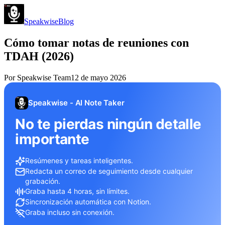
Speakwise
Blog
Cómo tomar notas de reuniones con
TDAH (2026)
Por
Speakwise Team
12 de mayo 2026
Speakwise - AI Note Taker
No te pierdas ningún detalle
importante
Resúmenes y tareas inteligentes.
Redacta un correo de seguimiento desde cualquier
grabación.
Graba hasta 4 horas, sin límites.
Sincronización automática con Notion.
Graba incluso sin conexión.