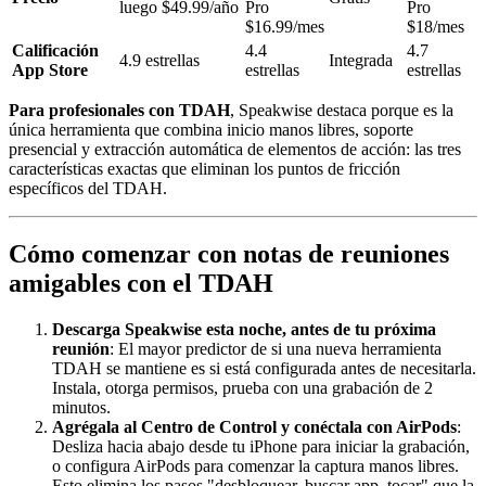
luego $49.99/año
Pro
Pro
$16.99/mes
$18/mes
Calificación
4.4
4.7
4.9 estrellas
Integrada
App Store
estrellas
estrellas
Para profesionales con TDAH
, Speakwise destaca porque es la
única herramienta que combina inicio manos libres, soporte
presencial y extracción automática de elementos de acción: las tres
características exactas que eliminan los puntos de fricción
específicos del TDAH.
Cómo comenzar con notas de reuniones
amigables con el TDAH
Descarga Speakwise esta noche, antes de tu próxima
reunión
: El mayor predictor de si una nueva herramienta
TDAH se mantiene es si está configurada antes de necesitarla.
Instala, otorga permisos, prueba con una grabación de 2
minutos.
Agrégala al Centro de Control y conéctala con AirPods
:
Desliza hacia abajo desde tu iPhone para iniciar la grabación,
o configura AirPods para comenzar la captura manos libres.
Esto elimina los pasos "desbloquear, buscar app, tocar" que la