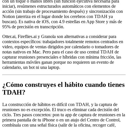
con un toque o manos libres (sin función ejecutiva necesaria para
iniciar), resúmenes estructurados automáticos con elementos de
acción (sin trabajo de procesamiento después) y sincronización con
Notion (aterriza en el lugar donde los cerebros con TDAH ya
buscan). Es nativa de iOS, con 4.9 estrellas en App Store y más de
95% de precisión en transcripción.
Otter.ai, Fireflies.ai y Granola son alternativas a considerar para
contextos específicos: trabajadores totalmente remotos centrados en
video, equipos de ventas dirigidos por calendario o tomadores de
notas nativos en Mac. Pero para el caso de uso central TDAH de
capturar reuniones presenciales e híbridas con mínima fricción, las
herramientas móviles ganan porque no requieren un evento de
calendario, un bot ni una laptop.
¿Cómo construyes el hábito cuando tienes
TDAH?
La construcción de hábitos es difícil con TDAH, y la captura de
reuniones no es excepción. El truco es eliminar cada decisión del
ciclo. Tres pasos concretos: pon tu app de captura de reuniones en la
primera pantalla de tu iPhone o en un atajo del Centro de Control,
combínala con una señal física (salir de la oficina, recoger café,