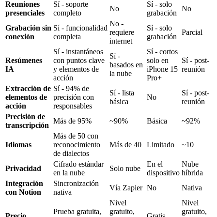
Reuniones
Sí - soporte
Sí - solo
No
No
presenciales
completo
grabación
No -
Grabación sin
Sí - funcionalidad
Sí - solo
requiere
Parcial
conexión
completa
grabación
internet
Sí - instantáneos
Sí - cortos
Sí -
Resúmenes
con puntos clave
solo en
Sí - post-
basados en
IA
y elementos de
iPhone 15
reunión
la nube
acción
Pro+
Extracción de
Sí - 94% de
Sí - lista
Sí - post-
elementos de
precisión con
No
básica
reunión
acción
responsables
Precisión de
Más de 95%
~90%
Básica
~92%
transcripción
Más de 50 con
Idiomas
reconocimiento
Más de 40
Limitado
~10
de dialectos
Cifrado estándar
En el
Nube
Privacidad
Solo nube
en la nube
dispositivo
híbrida
Integración
Sincronización
Vía Zapier
No
Nativa
con Notion
nativa
Nivel
Nivel
Prueba gratuita,
gratuito,
gratuito,
Precio
Gratis