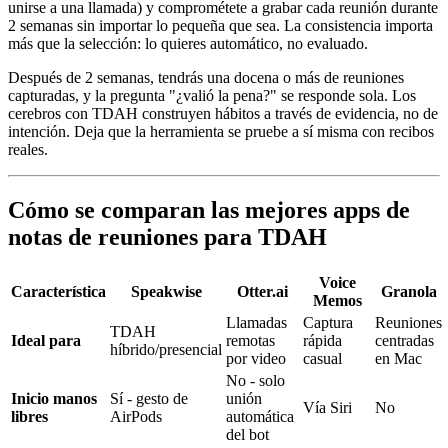
unirse a una llamada) y comprométete a grabar cada reunión durante
2 semanas sin importar lo pequeña que sea. La consistencia importa
más que la selección: lo quieres automático, no evaluado.
Después de 2 semanas, tendrás una docena o más de reuniones
capturadas, y la pregunta "¿valió la pena?" se responde sola. Los
cerebros con TDAH construyen hábitos a través de evidencia, no de
intención. Deja que la herramienta se pruebe a sí misma con recibos
reales.
Cómo se comparan las mejores apps de
notas de reuniones para TDAH
Voice
Característica
Speakwise
Otter.ai
Granola
Memos
Llamadas
Captura
Reuniones
TDAH
Ideal para
remotas
rápida
centradas
híbrido/presencial
por video
casual
en Mac
No - solo
Inicio manos
Sí - gesto de
unión
Vía Siri
No
libres
AirPods
automática
del bot