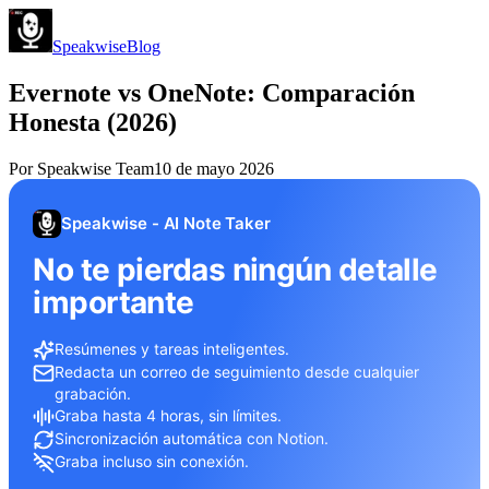
Speakwise
Blog
Evernote vs OneNote: Comparación
Honesta (2026)
Por
Speakwise Team
10 de mayo 2026
Speakwise - AI Note Taker
No te pierdas ningún detalle
importante
Resúmenes y tareas inteligentes.
Redacta un correo de seguimiento desde cualquier
grabación.
Graba hasta 4 horas, sin límites.
Sincronización automática con Notion.
Graba incluso sin conexión.