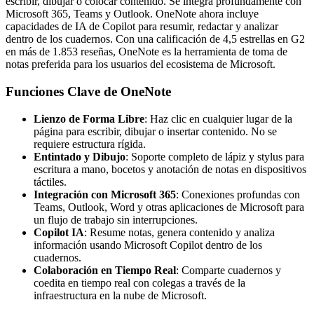
escribir, dibujar o colocar contenido. Se integra profundamente con
Microsoft 365, Teams y Outlook. OneNote ahora incluye
capacidades de IA de Copilot para resumir, redactar y analizar
dentro de los cuadernos. Con una calificación de 4,5 estrellas en G2
en más de 1.853 reseñas, OneNote es la herramienta de toma de
notas preferida para los usuarios del ecosistema de Microsoft.
Funciones Clave de OneNote
Lienzo de Forma Libre
: Haz clic en cualquier lugar de la
página para escribir, dibujar o insertar contenido. No se
requiere estructura rígida.
Entintado y Dibujo
: Soporte completo de lápiz y stylus para
escritura a mano, bocetos y anotación de notas en dispositivos
táctiles.
Integración con Microsoft 365
: Conexiones profundas con
Teams, Outlook, Word y otras aplicaciones de Microsoft para
un flujo de trabajo sin interrupciones.
Copilot IA
: Resume notas, genera contenido y analiza
información usando Microsoft Copilot dentro de los
cuadernos.
Colaboración en Tiempo Real
: Comparte cuadernos y
coedita en tiempo real con colegas a través de la
infraestructura en la nube de Microsoft.