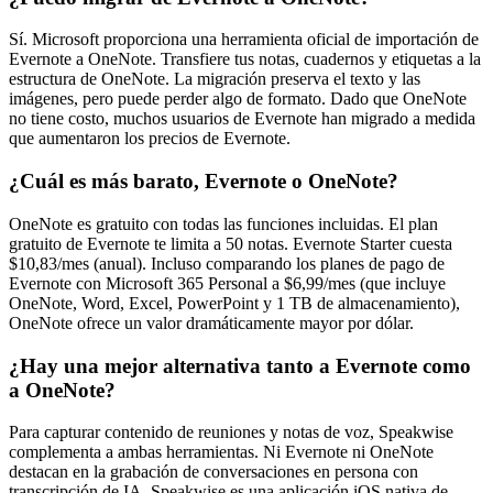
Sí. Microsoft proporciona una herramienta oficial de importación de
Evernote a OneNote. Transfiere tus notas, cuadernos y etiquetas a la
estructura de OneNote. La migración preserva el texto y las
imágenes, pero puede perder algo de formato. Dado que OneNote
no tiene costo, muchos usuarios de Evernote han migrado a medida
que aumentaron los precios de Evernote.
¿Cuál es más barato, Evernote o OneNote?
OneNote es gratuito con todas las funciones incluidas. El plan
gratuito de Evernote te limita a 50 notas. Evernote Starter cuesta
$10,83/mes (anual). Incluso comparando los planes de pago de
Evernote con Microsoft 365 Personal a $6,99/mes (que incluye
OneNote, Word, Excel, PowerPoint y 1 TB de almacenamiento),
OneNote ofrece un valor dramáticamente mayor por dólar.
¿Hay una mejor alternativa tanto a Evernote como
a OneNote?
Para capturar contenido de reuniones y notas de voz, Speakwise
complementa a ambas herramientas. Ni Evernote ni OneNote
destacan en la grabación de conversaciones en persona con
transcripción de IA. Speakwise es una aplicación iOS nativa de