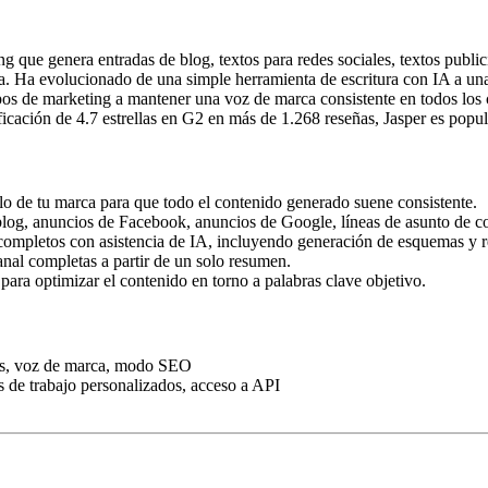
que genera entradas de blog, textos para redes sociales, textos publicit
ca. Ha evolucionado de una simple herramienta de escritura con IA a una
s de marketing a mantener una voz de marca consistente en todos los 
icación de 4.7 estrellas en G2 en más de 1.268 reseñas, Jasper es popul
stilo de tu marca para que todo el contenido generado suene consistente.
 blog, anuncios de Facebook, anuncios de Google, líneas de asunto de c
g completos con asistencia de IA, incluyendo generación de esquemas y 
nal completas a partir de un solo resumen.
ara optimizar el contenido en torno a palabras clave objetivo.
ales, voz de marca, modo SEO
s de trabajo personalizados, acceso a API