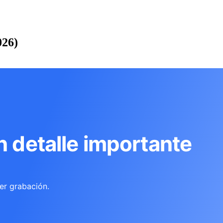
026)
n detalle importante
er grabación.