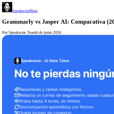
Speakwise
Blog
Grammarly vs Jasper AI: Comparativa (2
Por
Speakwise Team
6 de junio 2026
Speakwise - AI Note Taker
No te pierdas ningú
Resúmenes y tareas inteligentes.
Redacta un correo de seguimiento desde cualqui
Graba hasta 4 horas, sin límites.
Sincronización automática con Notion.
Graba incluso sin conexión.