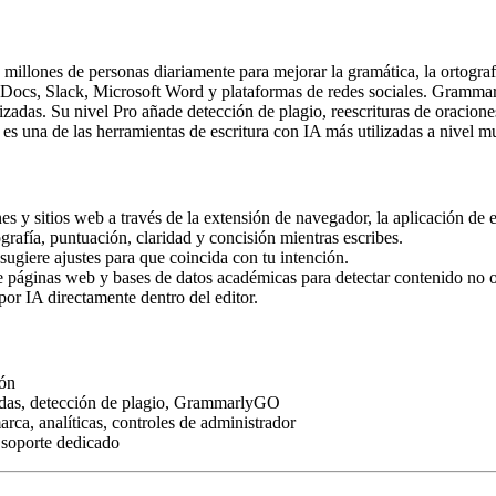
millones de personas diariamente para mejorar la gramática, la ortografí
ocs, Slack, Microsoft Word y plataformas de redes sociales. Grammarly 
nalizadas. Su nivel Pro añade detección de plagio, reescrituras de orac
es una de las herramientas de escritura con IA más utilizadas a nivel m
 y sitios web a través de la extensión de navegador, la aplicación de es
ografía, puntuación, claridad y concisión mientras escribes.
 sugiere ajustes para que coincida con tu intención.
de páginas web y bases de datos académicas para detectar contenido no o
por IA directamente dentro del editor.
ión
adas, detección de plagio, GrammarlyGO
rca, analíticas, controles de administrador
 soporte dedicado