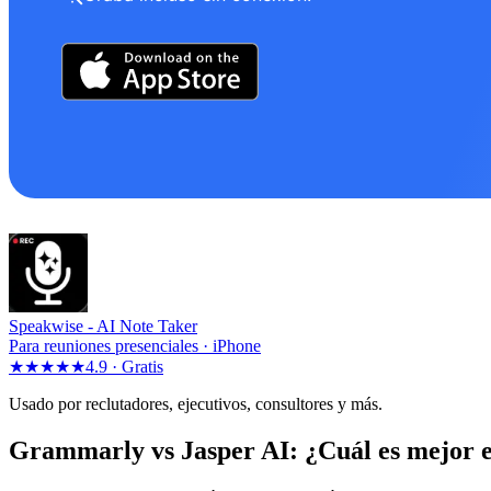
Speakwise -
AI Note Taker
Para reuniones presenciales · iPhone
★★★★★
4.9 ·
Gratis
Usado por reclutadores, ejecutivos, consultores y más.
Grammarly vs Jasper AI: ¿Cuál es mejor 