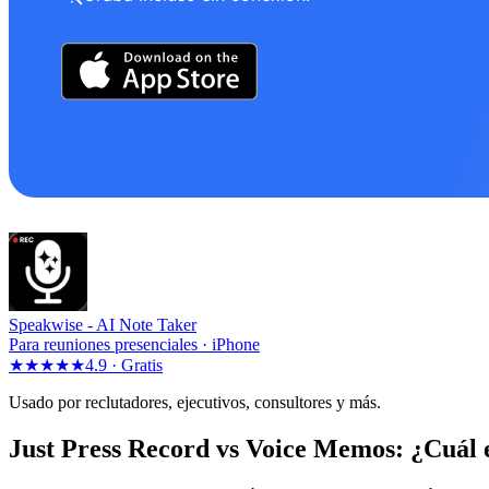
Speakwise -
AI Note Taker
Para reuniones presenciales · iPhone
★★★★★
4.9 ·
Gratis
Usado por reclutadores, ejecutivos, consultores y más.
Just Press Record vs Voice Memos: ¿Cuál 