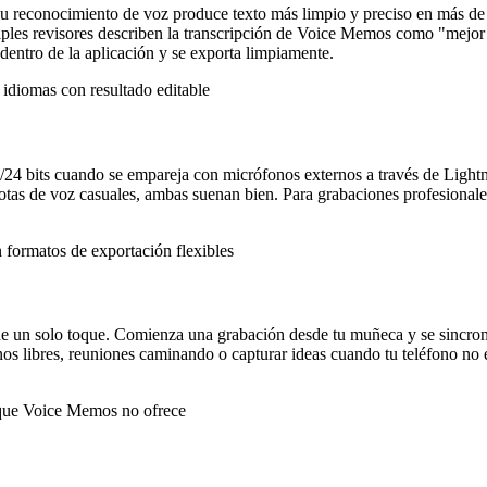
. Su reconocimiento de voz produce texto más limpio y preciso en más d
ples revisores describen la transcripción de Voice Memos como "mejor 
 dentro de la aplicación y se exporta limpiamente.
 idiomas con resultado editable
Hz/24 bits cuando se empareja con micrófonos externos a través de L
 de voz casuales, ambas suenan bien. Para grabaciones profesionales, 
 formatos de exportación flexibles
e un solo toque. Comienza una grabación desde tu muñeca y se sincro
os libres, reuniones caminando o capturar ideas cuando tu teléfono no e
 que Voice Memos no ofrece