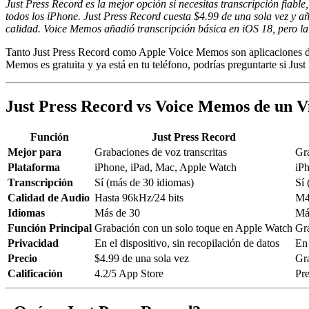
Just Press Record es la mejor opción si necesitas transcripción fiab
todos los iPhone. Just Press Record cuesta $4.99 de una sola vez y 
calidad. Voice Memos añadió transcripción básica en iOS 18, pero la
Tanto Just Press Record como Apple Voice Memos son aplicaciones de
Memos es gratuita y ya está en tu teléfono, podrías preguntarte si Jus
Just Press Record vs Voice Memos de un V
Función
Just Press Record
Mejor para
Grabaciones de voz transcritas
Gra
Plataforma
iPhone, iPad, Mac, Apple Watch
iP
Transcripción
Sí (más de 30 idiomas)
Sí 
Calidad de Audio
Hasta 96kHz/24 bits
M4
Idiomas
Más de 30
Más
Función Principal
Grabación con un solo toque en Apple Watch
Gra
Privacidad
En el dispositivo, sin recopilación de datos
En 
Precio
$4.99 de una sola vez
Gra
Calificación
4.2/5 App Store
Pre