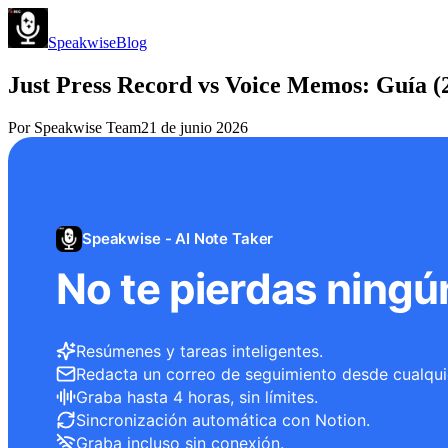
Speakwise
Blog
Just Press Record vs Voice Memos: Guía (
Por
Speakwise Team
21 de junio 2026
Speakwise - AI Note Taker
No te pierdas ningú
Resúmenes y tareas inteligentes.
Redacta un correo de seguimiento desde cualqui
Graba hasta 4 horas, sin límites.
Sincronización automática con Notion.
Graba incluso sin conexión.