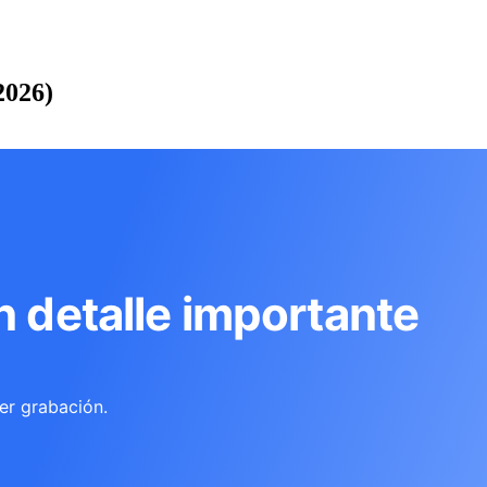
2026)
n detalle importante
er grabación.