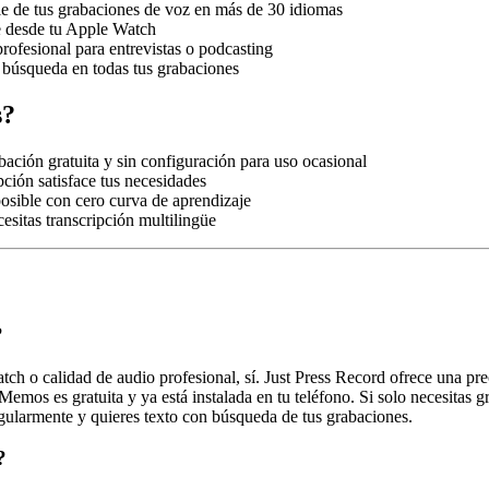
able de tus grabaciones de voz en más de 30 idiomas
te desde tu Apple Watch
profesional para entrevistas o podcasting
n búsqueda en todas tus grabaciones
s?
ación gratuita y sin configuración para uso ocasional
pción satisface tus necesidades
posible con cero curva de aprendizaje
esitas transcripción multilingüe
?
tch o calidad de audio profesional, sí. Just Press Record ofrece una pre
mos es gratuita y ya está instalada en tu teléfono. Si solo necesitas 
regularmente y quieres texto con búsqueda de tus grabaciones.
?