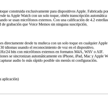
o toque construida exclusivamente para dispositivos Apple. Fabricada p
desde tu Apple Watch con un solo toque, obtén transcripción automática 
ando se usan micrófonos externos. Con una calificación de 4.2 estrella
dad de grabación que Voice Memos sin ninguna suscripción.
nes directamente desde tu muñeca con un solo toque en cualquier Appl
 30 idiomas usando el reconocimiento de voz en el dispositivo.
6kHz/24 bits con micrófonos externos en formatos M4A, WAV o AIF.
pciones se sincronizan automáticamente en iPhone, iPad, Mac y Apple W
capturar audio lo más rápido posible sin menús ni configuración.
a aplicación)