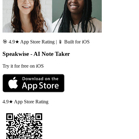
🎯 4.9★ App Store Rating | 📱 Built for iOS
Speakwise - AI Note Taker
Try it for free on iOS
4.9★ App Store Rating