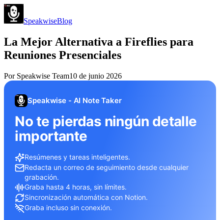
Speakwise
Blog
La Mejor Alternativa a Fireflies para
Reuniones Presenciales
Por
Speakwise Team
10 de junio 2026
Speakwise - AI Note Taker
No te pierdas ningún detalle
importante
Resúmenes y tareas inteligentes.
Redacta un correo de seguimiento desde cualquier
grabación.
Graba hasta 4 horas, sin límites.
Sincronización automática con Notion.
Graba incluso sin conexión.