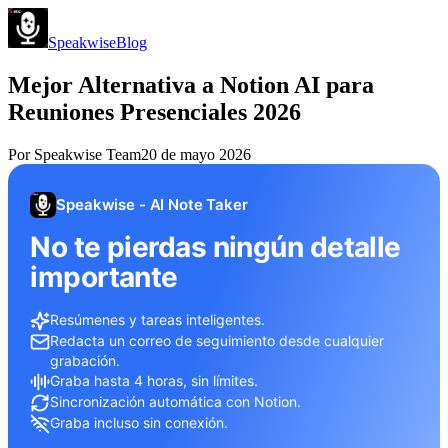
Speakwise
Blog
Mejor Alternativa a Notion AI para
Reuniones Presenciales 2026
Por
Speakwise Team
20 de mayo 2026
Speakwise - AI Note Taker
No te pierdas ningún detalle
importante
Resúmenes y tareas inteligentes.
Redacta un correo de seguimiento desde cualquier
grabación.
Graba hasta 4 horas, sin límites.
Sincronización automática con Notion.
Graba incluso sin conexión.