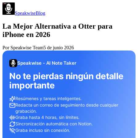
Speakwise
Blog
La Mejor Alternativa a Otter para
iPhone en 2026
Por
Speakwise Team
5 de junio 2026
Speakwise - AI Note Taker
No te pierdas ningún detalle
importante
Resúmenes y tareas inteligentes.
Redacta un correo de seguimiento desde cualquier
grabación.
Graba hasta 4 horas, sin límites.
Sincronización automática con Notion.
Graba incluso sin conexión.