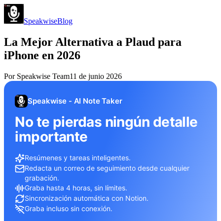
Speakwise
Blog
La Mejor Alternativa a Plaud para
iPhone en 2026
Por
Speakwise Team
11 de junio 2026
Speakwise - AI Note Taker
No te pierdas ningún detalle
importante
Resúmenes y tareas inteligentes.
Redacta un correo de seguimiento desde cualquier
grabación.
Graba hasta 4 horas, sin límites.
Sincronización automática con Notion.
Graba incluso sin conexión.