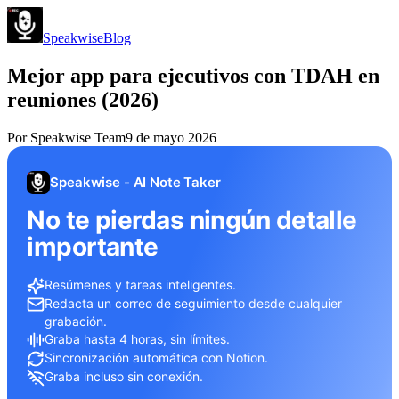
Speakwise
Blog
Mejor app para ejecutivos con TDAH en
reuniones (2026)
Por
Speakwise Team
9 de mayo 2026
Speakwise - AI Note Taker
No te pierdas ningún detalle
importante
Resúmenes y tareas inteligentes.
Redacta un correo de seguimiento desde cualquier
grabación.
Graba hasta 4 horas, sin límites.
Sincronización automática con Notion.
Graba incluso sin conexión.