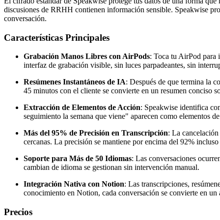
El cifrado estándar de Speakwise protege tus datos de una forma que m
discusiones de RRHH contienen información sensible. Speakwise proce
conversación.
Características Principales
Grabación Manos Libres con AirPods
: Toca tu AirPod para i
interfaz de grabación visible, sin luces parpadeantes, sin interru
Resúmenes Instantáneos de IA
: Después de que termina la c
45 minutos con el cliente se convierte en un resumen conciso s
Extracción de Elementos de Acción
: Speakwise identifica c
seguimiento la semana que viene" aparecen como elementos de acc
Más del 95% de Precisión en Transcripción
: La cancelación
cercanas. La precisión se mantiene por encima del 92% incluso en
Soporte para Más de 50 Idiomas
: Las conversaciones ocurre
cambian de idioma se gestionan sin intervención manual.
Integración Nativa con Notion
: Las transcripciones, resúmen
conocimiento en Notion, cada conversación se convierte en un 
Precios