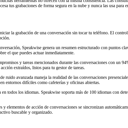
uchas herramientas no ofrecen con la misma consistencia. Las consultas
sa tus grabaciones de forma segura en la nube y nunca las usa para en
niciar la grabación de una conversación sin tocar tu teléfono. El control 
pción.
onversación, Speakwise genera un resumen estructurado con puntos clav
obre el que puedes actuar inmediatamente.
ompromisos y tareas mencionados durante las conversaciones con un 94%
ión extraídos, listos para tu gestor de tareas.
 de ruido avanzada maneja la realidad de las conversaciones presenciale
 entornos difíciles como cafeterías y oficinas abiertas.
n en todos los idiomas. Speakwise soporta más de 100 idiomas con dete
es y elementos de acción de conversaciones se sincronizan automáticam
activo buscable y organizado.