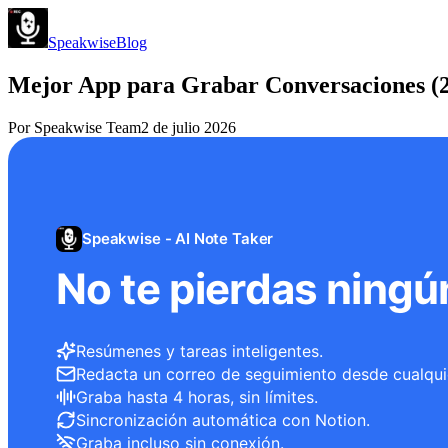
Speakwise
Blog
Mejor App para Grabar Conversaciones (
Por
Speakwise Team
2 de julio 2026
Speakwise - AI Note Taker
No te pierdas ningú
Resúmenes y tareas inteligentes.
Redacta un correo de seguimiento desde cualqui
Graba hasta 4 horas, sin límites.
Sincronización automática con Notion.
Graba incluso sin conexión.