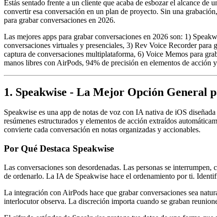
Estás sentado frente a un cliente que acaba de esbozar el alcance de 
convertir esa conversación en un plan de proyecto. Sin una grabación
para grabar conversaciones en 2026.
Las mejores apps para grabar conversaciones en 2026 son: 1) Speakwis
conversaciones virtuales y presenciales, 3) Rev Voice Recorder para g
captura de conversaciones multiplataforma, 6) Voice Memos para grab
manos libres con AirPods, 94% de precisión en elementos de acción y
1. Speakwise - La Mejor Opción General 
Speakwise es una app de notas de voz con IA nativa de iOS diseñada 
resúmenes estructurados y elementos de acción extraídos automáticame
convierte cada conversación en notas organizadas y accionables.
Por Qué Destaca Speakwise
Las conversaciones son desordenadas. Las personas se interrumpen, ca
de ordenarlo. La IA de Speakwise hace el ordenamiento por ti. Identif
La integración con AirPods hace que grabar conversaciones sea natural
interlocutor observa. La discreción importa cuando se graban reunione