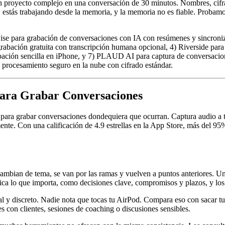
un proyecto complejo en una conversación de 30 minutos. Nombres, cifras
, estás trabajando desde la memoria, y la memoria no es fiable. Probam
e para grabación de conversaciones con IA con resúmenes y sincronizac
rabación gratuita con transcripción humana opcional, 4) Riverside para
ación sencilla en iPhone, y 7) PLAUD AI para captura de conversacion
 procesamiento seguro en la nube con cifrado estándar.
para Grabar Conversaciones
para grabar conversaciones dondequiera que ocurran. Captura audio a t
nte. Con una calificación de 4.9 estrellas en la App Store, más del 95%
mbian de tema, se van por las ramas y vuelven a puntos anteriores. Una 
ica lo que importa, como decisiones clave, compromisos y plazos, y los
 y discreto. Nadie nota que tocas tu AirPod. Compara eso con sacar tu 
s con clientes, sesiones de coaching o discusiones sensibles.