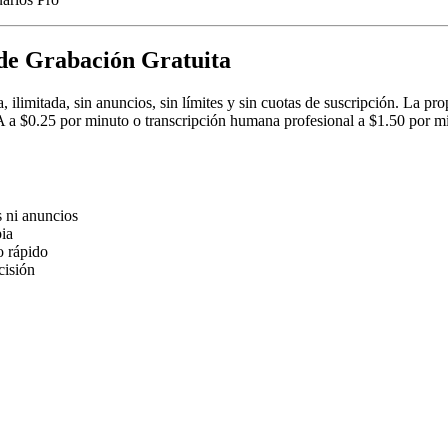
de Grabación Gratuita
limitada, sin anuncios, sin límites y sin cuotas de suscripción. La pro
A a $0.25 por minuto o transcripción humana profesional a $1.50 por mi
s ni anuncios
pia
o rápido
cisión