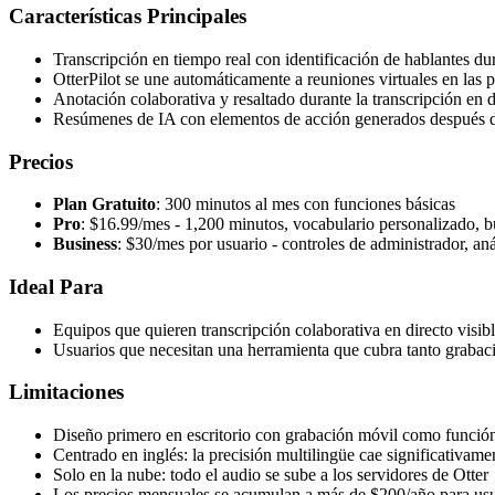
Características Principales
Transcripción en tiempo real con identificación de hablantes du
OtterPilot se une automáticamente a reuniones virtuales en las p
Anotación colaborativa y resaltado durante la transcripción en d
Resúmenes de IA con elementos de acción generados después 
Precios
Plan Gratuito
: 300 minutos al mes con funciones básicas
Pro
: $16.99/mes - 1,200 minutos, vocabulario personalizado,
Business
: $30/mes por usuario - controles de administrador, aná
Ideal Para
Equipos que quieren transcripción colaborativa en directo visibl
Usuarios que necesitan una herramienta que cubra tanto grabac
Limitaciones
Diseño primero en escritorio con grabación móvil como funció
Centrado en inglés: la precisión multilingüe cae significativame
Solo en la nube: todo el audio se sube a los servidores de Otter
Los precios mensuales se acumulan a más de $200/año para usu