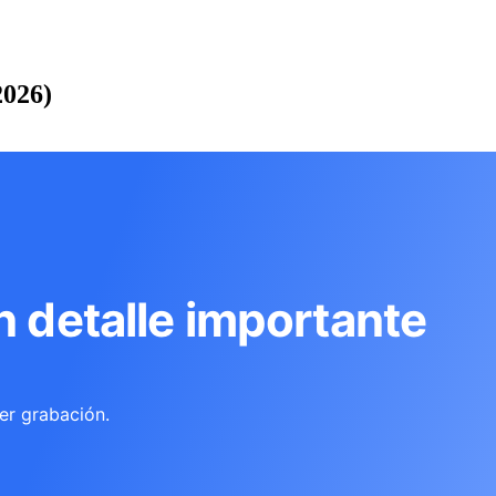
2026)
n detalle importante
er grabación.