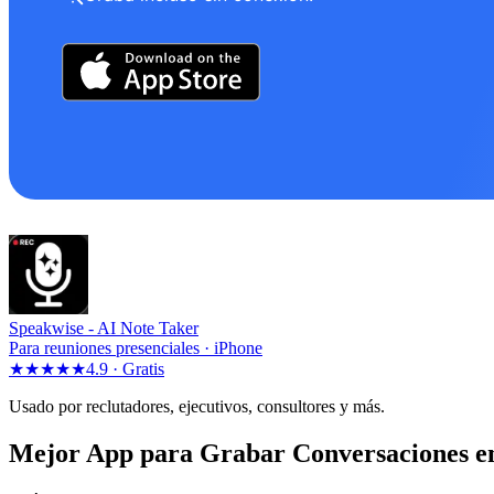
Speakwise -
AI Note Taker
Para reuniones presenciales · iPhone
★★★★★
4.9 ·
Gratis
Usado por reclutadores, ejecutivos, consultores y más.
Mejor App para Grabar Conversaciones e