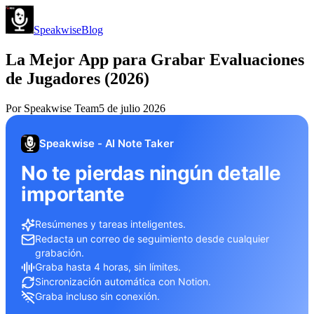
Speakwise
Blog
La Mejor App para Grabar Evaluaciones
de Jugadores (2026)
Por
Speakwise Team
5 de julio 2026
Speakwise - AI Note Taker
No te pierdas ningún detalle
importante
Resúmenes y tareas inteligentes.
Redacta un correo de seguimiento desde cualquier
grabación.
Graba hasta 4 horas, sin límites.
Sincronización automática con Notion.
Graba incluso sin conexión.