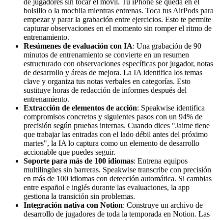
de jugadores sin tocar el móvil. Tu iPhone se queda en el
bolsillo o la mochila mientras entrenas. Toca tus AirPods para
empezar y parar la grabación entre ejercicios. Esto te permite
capturar observaciones en el momento sin romper el ritmo de
entrenamiento.
Resúmenes de evaluación con IA
: Una grabación de 90
minutos de entrenamiento se convierte en un resumen
estructurado con observaciones específicas por jugador, notas
de desarrollo y áreas de mejora. La IA identifica los temas
clave y organiza tus notas verbales en categorías. Esto
sustituye horas de redacción de informes después del
entrenamiento.
Extracción de elementos de acción
: Speakwise identifica
compromisos concretos y siguientes pasos con un 94% de
precisión según pruebas internas. Cuando dices "Jaime tiene
que trabajar las entradas con el lado débil antes del próximo
martes", la IA lo captura como un elemento de desarrollo
accionable que puedes seguir.
Soporte para más de 100 idiomas
: Entrena equipos
multilingües sin barreras. Speakwise transcribe con precisión
en más de 100 idiomas con detección automática. Si cambias
entre español e inglés durante las evaluaciones, la app
gestiona la transición sin problemas.
Integración nativa con Notion
: Construye un archivo de
desarrollo de jugadores de toda la temporada en Notion. Las