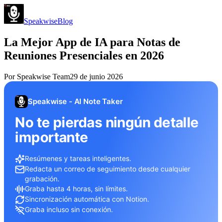
Speakwise
Blog
La Mejor App de IA para Notas de
Reuniones Presenciales en 2026
Por
Speakwise Team
29 de junio 2026
Speakwise - AI Note Taker
No te pierdas ningún detalle
importante
Resúmenes y tareas inteligentes.
Redacta un correo de seguimiento desde cualquier
grabación.
Graba hasta 4 horas, sin límites.
Sincronización automática con Notion.
Graba incluso sin conexión.