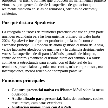
búsqueda - el mismo formato que producen las herramientas primero
virtuales, pero generado desde la superficie de grabación que
realmente funciona en salas de reuniones, oficinas de clientes y
cafeterías.
Por qué destaca Speakwise
La categoría de "notas de reuniones presenciales" fue en gran parte
una idea secundaria para las herramientas primero virtuales hasta
2024. Speakwise fue el primer producto que la trató como el
escenario principal. El modelo de audio gestiona el ruido de la sala,
varios hablantes alrededor de una mesa y la distancia desigual entre
voces. La superficie de disparo (AirPods, pantalla de bloqueo,
centro de control) mantiene el iPhone fuera del camino. La salida
con IA está estructurada para encajar con el flujo real de las
reuniones presenciales: agendas más cortas, más compromisos, más
interrupciones, menos relleno de "compartir pantalla".
Funciones principales
Captura presencial nativa en iPhone
: Móvil sobre la mesa
o AirPods.
Audio afinado para presencial
: Salas de reuniones, coches,
restaurantes, caminatas exteriores.
Grabación manos libres con AirPods
.