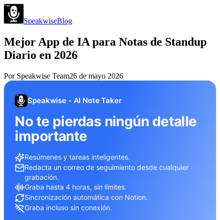
Speakwise
Blog
Mejor App de IA para Notas de Standup
Diario en 2026
Por
Speakwise Team
26 de mayo 2026
Speakwise - AI Note Taker
No te pierdas ningún detalle
importante
Resúmenes y tareas inteligentes.
Redacta un correo de seguimiento desde cualquier
grabación.
Graba hasta 4 horas, sin límites.
Sincronización automática con Notion.
Graba incluso sin conexión.