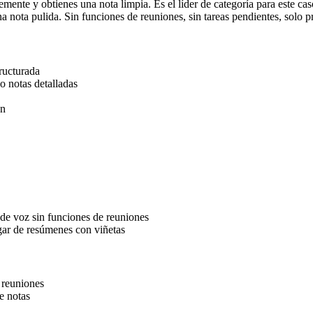
mente y obtienes una nota limpia. Es el líder de categoría para este ca
nota pulida. Sin funciones de reuniones, sin tareas pendientes, solo pr
ructurada
 o notas detalladas
on
 de voz sin funciones de reuniones
gar de resúmenes con viñetas
 reuniones
e notas