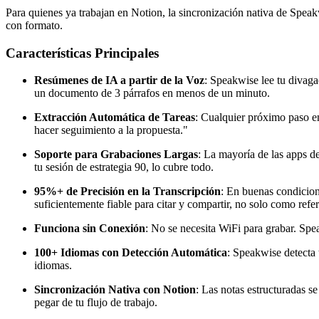
Para quienes ya trabajan en Notion, la sincronización nativa de Spea
con formato.
Características Principales
Resúmenes de IA a partir de la Voz
: Speakwise lee tu divag
un documento de 3 párrafos en menos de un minuto.
Extracción Automática de Tareas
: Cualquier próximo paso en
hacer seguimiento a la propuesta."
Soporte para Grabaciones Largas
: La mayoría de las apps d
tu sesión de estrategia 90, lo cubre todo.
95%+ de Precisión en la Transcripción
: En buenas condicion
suficientemente fiable para citar y compartir, no solo como refe
Funciona sin Conexión
: No se necesita WiFi para grabar. Spea
100+ Idiomas con Detección Automática
: Speakwise detecta 
idiomas.
Sincronización Nativa con Notion
: Las notas estructuradas s
pegar de tu flujo de trabajo.