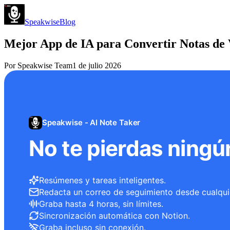
Speakwise
Blog
Mejor App de IA para Convertir Notas de 
Por
Speakwise Team
1 de julio 2026
Speakwise - AI Note Taker
No te pierdas ningú
Resúmenes y tareas inteligentes.
Redacta un correo de seguimiento desde cualqui
Graba hasta 4 horas, sin límites.
Sincronización automática con Notion.
Graba incluso sin conexión.