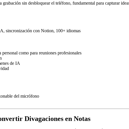
 la grabación sin desbloquear el teléfono, fundamental para capturar ide
e IA, sincronización con Notion, 100+ idiomas
ra personal como para reuniones profesionales
n
menes de IA
vidad
azonable del micrófono
nvertir Divagaciones en Notas