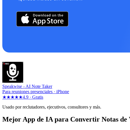
Speakwise -
AI Note Taker
Para reuniones presenciales · iPhone
★★★★★
4.9 ·
Gratis
Usado por reclutadores, ejecutivos, consultores y más.
Mejor App de IA para Convertir Notas de 