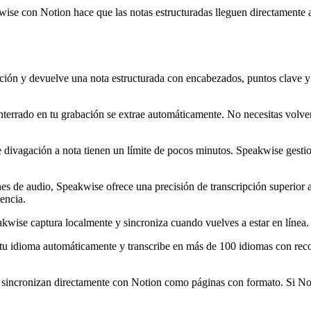
kwise con Notion hace que las notas estructuradas lleguen directamente 
ación y devuelve una nota estructurada con encabezados, puntos clave y
terrado en tu grabación se extrae automáticamente. No necesitas volver
e divagación a nota tienen un límite de pocos minutos. Speakwise gestio
es de audio, Speakwise ofrece una precisión de transcripción superior al
rencia.
kwise captura localmente y sincroniza cuando vuelves a estar en línea. Ú
tu idioma automáticamente y transcribe en más de 100 idiomas con reco
e sincronizan directamente con Notion como páginas con formato. Si Noti