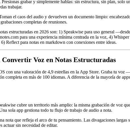
 Presionas grabar y simplemente hablas: sin estructura, sin plan, solo 
das trabajar.
 Toman el caos del audio y devuelven un documento limpio: encabezados,
 grabaciones completas de reuniones.
notas estructuradas en 2026 son: 1) Speakwise para uso general —desd
notes.com para una experiencia mínima centrada en la voz, 4) Whisper 
6) Reflect para notas en markdown con conexiones entre ideas.
 Convertir Voz en Notas Estructuradas
OS con una valoración de 4,9 estrellas en la App Store. Graba tu voz
ión completa en más de 100 idiomas. A diferencia de la mayoría de app
eakwise cubre un territorio más amplio: la misma grabación de voz que 
Una sola app gestiona todo tu flujo de trabajo de audio a nota.
e una nota que refleja el arco de tu pensamiento. Las divagaciones larga
s actuar sin necesidad de editar.