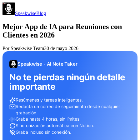
Speakwise
Blog
Mejor App de IA para Reuniones con
Clientes en 2026
Por
Speakwise Team
30 de mayo 2026
Speakwise - AI Note Taker
No te pierdas ningún detalle
importante
Resúmenes y tareas inteligentes.
Redacta un correo de seguimiento desde cualquier
grabación.
Graba hasta 4 horas, sin límites.
Sincronización automática con Notion.
Graba incluso sin conexión.