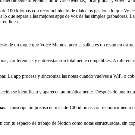
 materialmente diferente a abrir Voice Memos, tocar grabar y volver a u
más de 100 idiomas con reconocimiento de dialectos gestiona lo que Vo
 lo que separa a las mejores apps de voz de las simples grabadoras. La
r en línea.
esto de un toque que Voice Memos, pero la salida es un resumen estruc
oras, conferencias y entrevistas son totalmente compatibles. A diferenc
bar. La app procesa y sincroniza las notas cuando vuelves a WiFi o cob
acción se identifican y aparecen automáticamente. Después de una reunión 
mas
: Transcripción precisa en más de 100 idiomas con reconocimiento de
n con tu espacio de trabajo de Notion como notas estructuradas, sin cop