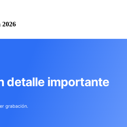
n 2026
n detalle importante
er grabación.