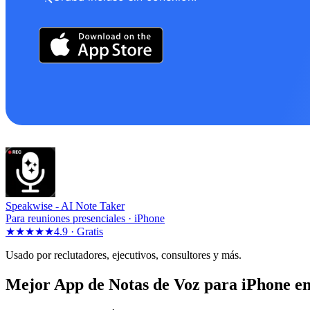
Speakwise -
AI Note Taker
Para reuniones presenciales · iPhone
★★★★★
4.9 ·
Gratis
Usado por reclutadores, ejecutivos, consultores y más.
Mejor App de Notas de Voz para iPhone e