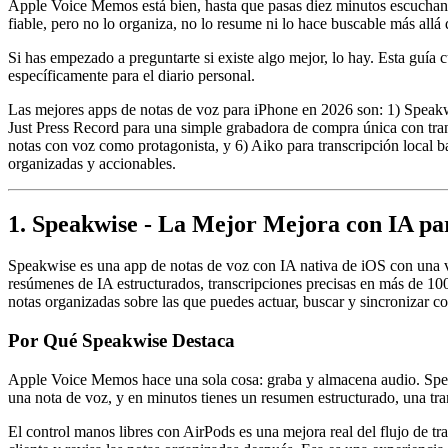
Apple Voice Memos está bien, hasta que pasas diez minutos escuchand
fiable, pero no lo organiza, no lo resume ni lo hace buscable más allá
Si has empezado a preguntarte si existe algo mejor, lo hay. Esta guía 
específicamente para el diario personal.
Las mejores apps de notas de voz para iPhone en 2026 son: 1) Speakw
Just Press Record para una simple grabadora de compra única con tran
notas con voz como protagonista, y 6) Aiko para transcripción local 
organizadas y accionables.
1. Speakwise - La Mejor Mejora con IA pa
Speakwise es una app de notas de voz con IA nativa de iOS con una va
resúmenes de IA estructurados, transcripciones precisas en más de 10
notas organizadas sobre las que puedes actuar, buscar y sincronizar c
Por Qué Speakwise Destaca
Apple Voice Memos hace una sola cosa: graba y almacena audio. Speak
una nota de voz, y en minutos tienes un resumen estructurado, una tra
El control manos libres con AirPods es una mejora real del flujo de tr