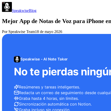
Speakwise
Blog
Mejor App de Notas de Voz para iPhone e
Por
Speakwise Team
18 de mayo 2026
Speakwise - AI Note Taker
No te pierdas ningú
Resúmenes y tareas inteligentes.
Redacta un correo de seguimiento desde cualqui
Graba hasta 4 horas, sin límites.
Sincronización automática con Notion.
Graba incluso sin conexión.