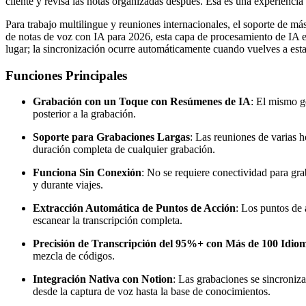
cliente y revisa las notas organizadas después. Esa es una experiencia
Para trabajo multilingue y reuniones internacionales, el soporte de 
de notas de voz con IA para 2026, esta capa de procesamiento de IA es
lugar; la sincronización ocurre automáticamente cuando vuelves a esta
Funciones Principales
Grabación con un Toque con Resúmenes de IA
: El mismo g
posterior a la grabación.
Soporte para Grabaciones Largas
: Las reuniones de varias h
duración completa de cualquier grabación.
Funciona Sin Conexión
: No se requiere conectividad para gra
y durante viajes.
Extracción Automática de Puntos de Acción
: Los puntos de 
escanear la transcripción completa.
Precisión de Transcripción del 95%+ con Más de 100 Idio
mezcla de códigos.
Integración Nativa con Notion
: Las grabaciones se sincroniza
desde la captura de voz hasta la base de conocimientos.