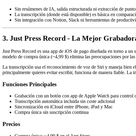
Sin resúmenes de IA, salida estructurada ni extracción de punto
La transcripción (donde está disponible) es básica en comparac
Sin integración con Notion, Slack ni herramientas de productiv
3. Just Press Record - La Mejor Grabado
Just Press Record es una app de iOS de pago diseñada en torno a un so
modelo de compra única (~4,99 $) elimina las preocupaciones por las 
La transcripción usa el reconocimiento de voz de Siri y maneja bien e
principalmente quieres evitar escribir, funciona de manera fiable. La
Funciones Principales
Grabación con un botón con app de Apple Watch para control 
Transcripción automática incluida sin coste adicional
Sincronización en iCloud entre iPhone, iPad y Mac
Compra única sin suscripción continua
Precios
Compra única: ~4,99 $ en el App Store