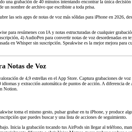
o una grabación de 40 minutos intentando encontrar la única decisión q
 de un nombre de archivo que escribiste a toda prisa.
cubre las seis apps de notas de voz más sólidas para iPhone en 2026, de
ise para resúmenes con IA y notas estructuradas de cualquier grabació
scripción, 4) AudioPen para convertir notas de voz desordenadas en tex
basada en Whisper sin suscripción. Speakwise es la mejor mejora para c
ra Notas de Voz
loración de 4,9 estrellas en el App Store. Captura grabaciones de voz 
0 idiomas y extracción automática de puntos de acción. A diferencia de 
on Notion.
wise toma el mismo gesto, pulsar grabar en tu iPhone, y produce algo 
nscripción que puedes buscar y una lista de acciones de seguimiento.
abajo. Inicia la grabación tocando tus AirPods sin llegar al teléfono, m