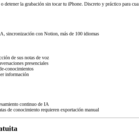
r o detener la grabación sin tocar tu iPhone. Discreto y práctico para cu
e IA, sincronización con Notion, más de 100 idiomas
cción de sus notas de voz
nversaciones presenciales
-de-conocimientos
aer información
cesamiento continuo de IA
ientas de conocimiento requieren exportación manual
atuita