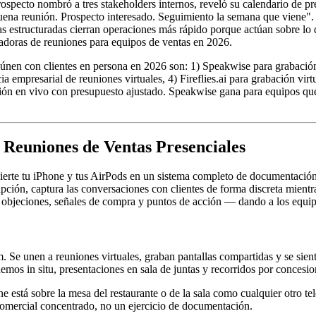
rospecto nombró a tres stakeholders internos, reveló su calendario de 
Buena reunión. Prospecto interesado. Seguimiento la semana que viene". 
as estructuradas cierran operaciones más rápido porque actúan sobre lo
adoras de reuniones para equipos de ventas en 2026.
eúnen con clientes en persona en 2026 son: 1) Speakwise para grabació
a empresarial de reuniones virtuales, 4) Fireflies.ai para grabación vi
ipción en vivo con presupuesto ajustado. Speakwise gana para equipos qu
Reuniones de Ventas Presenciales
ierte tu iPhone y tus AirPods en un sistema completo de documentació
ripción, captura las conversaciones con clientes de forma discreta mien
 objeciones, señales de compra y puntos de acción — dando a los equip
Se unen a reuniones virtuales, graban pantallas compartidas y se sient
emos in situ, presentaciones en sala de juntas y recorridos por concesio
está sobre la mesa del restaurante o de la sala como cualquier otro tel
 comercial concentrado, no un ejercicio de documentación.