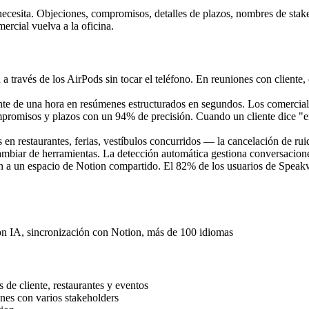
necesita. Objeciones, compromisos, detalles de plazos, nombres de stak
ercial vuelva a la oficina.
 a través de los AirPods sin tocar el teléfono. En reuniones con cliente
ente de una hora en resúmenes estructurados en segundos. Los comercia
mpromisos y plazos con un 94% de precisión. Cuando un cliente dice "en
 en restaurantes, ferias, vestíbulos concurridos — la cancelación de ru
cambiar de herramientas. La detección automática gestiona conversacione
ón a un espacio de Notion compartido. El 82% de los usuarios de Speak
con IA, sincronización con Notion, más de 100 idiomas
de cliente, restaurantes y eventos
ones con varios stakeholders