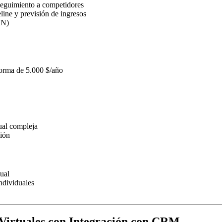
 seguimiento a competidores
eline y previsión de ingresos
IN)
forma de 5.000 $/año
ual compleja
sión
ual
ndividuales
 Virtuales con Integración con CRM