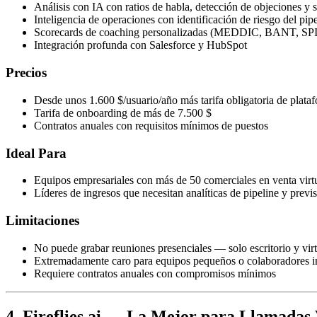
Análisis con IA con ratios de habla, detección de objeciones y
Inteligencia de operaciones con identificación de riesgo del pip
Scorecards de coaching personalizadas (MEDDIC, BANT, SP
Integración profunda con Salesforce y HubSpot
Precios
Desde unos 1.600 $/usuario/año más tarifa obligatoria de plata
Tarifa de onboarding de más de 7.500 $
Contratos anuales con requisitos mínimos de puestos
Ideal Para
Equipos empresariales con más de 50 comerciales en venta virt
Líderes de ingresos que necesitan analíticas de pipeline y previ
Limitaciones
No puede grabar reuniones presenciales — solo escritorio y virt
Extremadamente caro para equipos pequeños o colaboradores i
Requiere contratos anuales con compromisos mínimos
4. Fireflies.ai — La Mejor para Llamadas