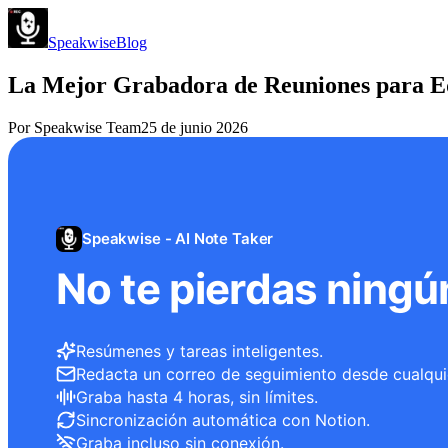
Speakwise
Blog
La Mejor Grabadora de Reuniones para Eq
Por
Speakwise Team
25 de junio 2026
Speakwise - AI Note Taker
No te pierdas ningú
Resúmenes y tareas inteligentes.
Redacta un correo de seguimiento desde cualqui
Graba hasta 4 horas, sin límites.
Sincronización automática con Notion.
Graba incluso sin conexión.