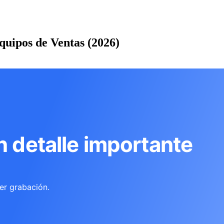
uipos de Ventas (2026)
n detalle importante
er grabación.