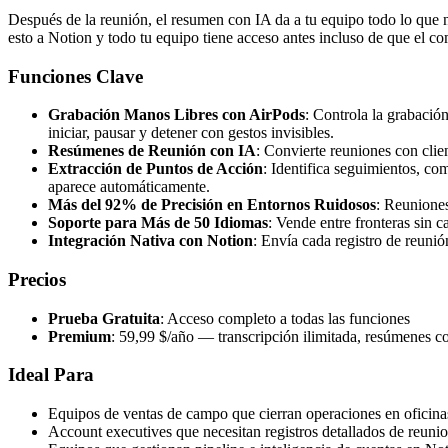
Después de la reunión, el resumen con IA da a tu equipo todo lo que 
esto a Notion y todo tu equipo tiene acceso antes incluso de que el com
Funciones Clave
Grabación Manos Libres con AirPods
: Controla la grabación
iniciar, pausar y detener con gestos invisibles.
Resúmenes de Reunión con IA
: Convierte reuniones con cli
Extracción de Puntos de Acción
: Identifica seguimientos, co
aparece automáticamente.
Más del 92% de Precisión en Entornos Ruidosos
: Reuniones
Soporte para Más de 50 Idiomas
: Vende entre fronteras sin 
Integración Nativa con Notion
: Envía cada registro de reuni
Precios
Prueba Gratuita
: Acceso completo a todas las funciones
Premium
: 59,99 $/año — transcripción ilimitada, resúmenes 
Ideal Para
Equipos de ventas de campo que cierran operaciones en oficinas 
Account executives que necesitan registros detallados de reuni