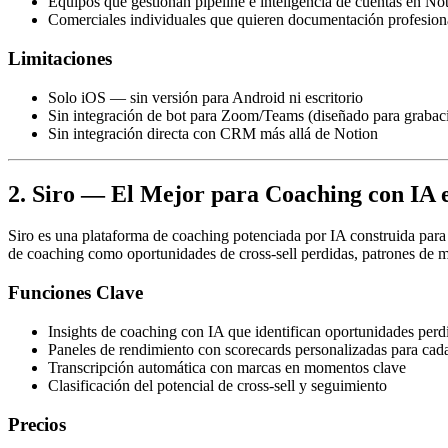
Equipos que gestionan pipeline e inteligencia de cuentas en No
Comerciales individuales que quieren documentación profesiona
Limitaciones
Solo iOS — sin versión para Android ni escritorio
Sin integración de bot para Zoom/Teams (diseñado para grabaci
Sin integración directa con CRM más allá de Notion
2. Siro — El Mejor para Coaching con IA 
Siro es una plataforma de coaching potenciada por IA construida para o
de coaching como oportunidades de cross-sell perdidas, patrones de m
Funciones Clave
Insights de coaching con IA que identifican oportunidades perd
Paneles de rendimiento con scorecards personalizadas para cad
Transcripción automática con marcas en momentos clave
Clasificación del potencial de cross-sell y seguimiento
Precios