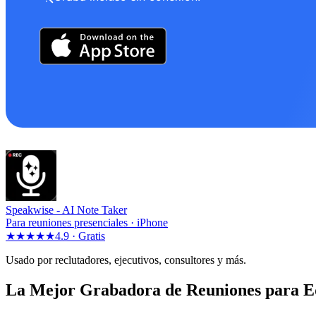
Speakwise -
AI Note Taker
Para reuniones presenciales · iPhone
★★★★★
4.9 ·
Gratis
Usado por reclutadores, ejecutivos, consultores y más.
La Mejor Grabadora de Reuniones para Eq