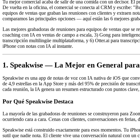
Tu mejor comercial acaba de salir de una comida con un decisor. El p
De vuelta en la oficina, el comercial se conecta al CRM y escribe: "
equipos de ventas que graban las reuniones con clientes y extraen not
comparamos las principales opciones — aquí están las 6 mejores grab
Las mejores grabadoras de reuniones para equipos de ventas que se r
coaching con IA en ventas de campo a escala, 3) Gong para inteligenci
transcripción multilingüe multiplataforma, y 6) Otter.ai para transcr
iPhone con notas con IA al instante.
1. Speakwise — La Mejor en General para 
Speakwise es una app de notas de voz con IA nativa de iOS que conv
de 4,9 estrellas en la App Store y más del 95% de precisión de transc
cada reunión, la IA genera un resumen estructurado con puntos clave,
Por Qué Speakwise Destaca
La mayoría de las grabadoras de reuniones se construyeron para Zoom. 
ocurriendo cara a cara. Cenas con clientes, conversaciones en ferias, d
Speakwise está construido exactamente para esos momentos. Tu iPhone 
sutil que nadie nota. El cliente vive una conversación natural con un