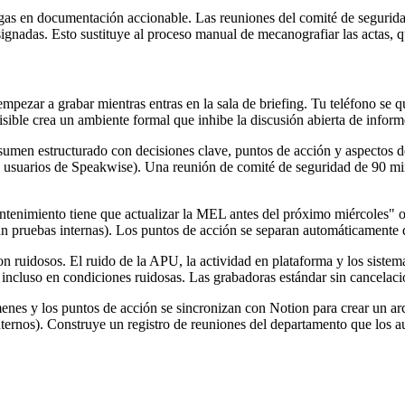
gas en documentación accionable. Las reuniones del comité de seguridad
signadas. Esto sustituye al proceso manual de mecanografiar las actas, 
mpezar a grabar mientras entras en la sala de briefing. Tu teléfono se qu
isible crea un ambiente formal que inhibe la discusión abierta de inform
umen estructurado con decisiones clave, puntos de acción y aspectos de
a usuarios de Speakwise). Una reunión de comité de seguridad de 90 min
ntenimiento tiene que actualizar la MEL antes del próximo miércoles"
 pruebas internas). Los puntos de acción se separan automáticamente d
on ruidosos. El ruido de la APU, la actividad en plataforma y los sist
ncluso en condiciones ruidosas. Las grabadoras estándar sin cancelació
menes y los puntos de acción se sincronizan con Notion para crear un ar
ternos). Construye un registro de reuniones del departamento que los a