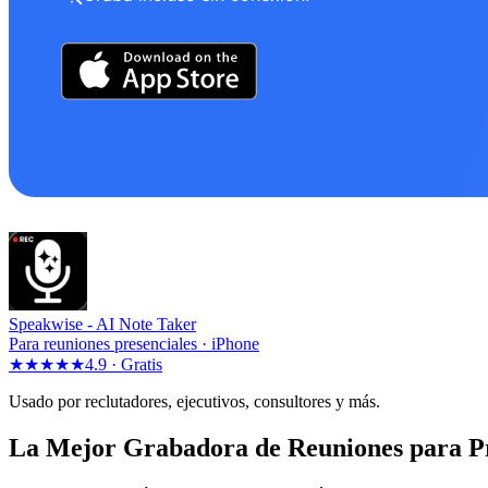
Speakwise -
AI Note Taker
Para reuniones presenciales · iPhone
★★★★★
4.9 ·
Gratis
Usado por reclutadores, ejecutivos, consultores y más.
La Mejor Grabadora de Reuniones para Pro