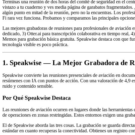
Terminas una reunión de dos horas del comité de seguridad en el centr
vistazo a tu cuaderno y ves media página de garabatos fragmentados. ¿
algún punto en mitad de la reunión, pero no la encuentras. Los profesi
Fi rara vez funciona. Probamos y comparamos las principales opciones
Las mejores grabadoras de reuniones para profesionales de aviación
dedicado, 3) Otter.ai para transcripción colaborativa en tiempo real, 
Memos para grabación básica gratuita. Speakwise destaca con que fun
tecnología visible es poco práctica.
1. Speakwise — La Mejor Grabadora de Re
Speakwise convierte las reuniones presenciales de aviación en docum
resúmenes con IA con puntos de acción. Con una valoración de 4,9 estre
ruido y contenido sensible.
Por Qué Speakwise Destaca
Las reuniones de aviación ocurren en lugares donde las herramientas d
de operaciones en zonas restringidas. Estos entornos exigen una grab
El de Speakwise aborda las tres cosas. La grabación se guarda direct
estándar en cuanto recuperas la conectividad. Obtienes un registro comp