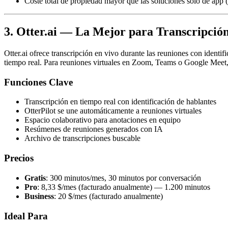
Coste total de propiedad mayor que las soluciones solo de app (
3. Otter.ai — La Mejor para Transcripció
Otter.ai ofrece transcripción en vivo durante las reuniones con identi
tiempo real. Para reuniones virtuales en Zoom, Teams o Google Meet,
Funciones Clave
Transcripción en tiempo real con identificación de hablantes
OtterPilot se une automáticamente a reuniones virtuales
Espacio colaborativo para anotaciones en equipo
Resúmenes de reuniones generados con IA
Archivo de transcripciones buscable
Precios
Gratis
: 300 minutos/mes, 30 minutos por conversación
Pro
: 8,33 $/mes (facturado anualmente) — 1.200 minutos
Business
: 20 $/mes (facturado anualmente)
Ideal Para