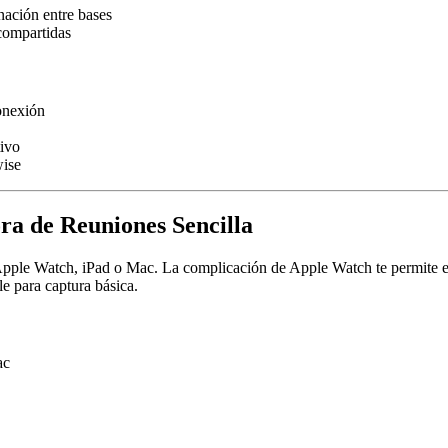
nación entre bases
compartidas
onexión
tivo
wise
a de Reuniones Sencilla
Apple Watch, iPad o Mac. La complicación de Apple Watch te permite em
le para captura básica.
ac