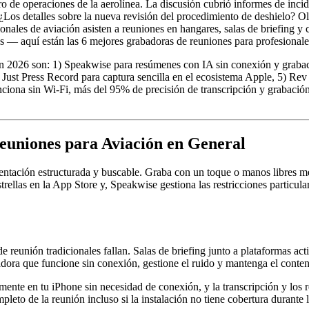
o de operaciones de la aerolínea. La discusión cubrió informes de incid
Los detalles sobre la nueva revisión del procedimiento de deshielo? Ol
onales de aviación asisten a reuniones en hangares, salas de briefing y c
 — aquí están las 6 mejores grabadoras de reuniones para profesionales
 en 2026 son: 1) Speakwise para resúmenes con IA sin conexión y gra
4) Just Press Record para captura sencilla en el ecosistema Apple, 5) Re
ciona sin Wi-Fi, más del 95% de precisión de transcripción y grabació
uniones para Aviación en General
entación estructurada y buscable. Graba con un toque o manos libres m
llas en la App Store y, Speakwise gestiona las restricciones particular
e reunión tradicionales fallan. Salas de briefing junto a plataformas 
adora que funcione sin conexión, gestione el ruido y mantenga el conte
amente en tu iPhone sin necesidad de conexión, y la transcripción y los
leto de la reunión incluso si la instalación no tiene cobertura durante 