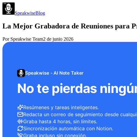
Speakwise
Blog
La Mejor Grabadora de Reuniones para Pro
Por
Speakwise Team
2 de junio 2026
Speakwise - AI Note Taker
No te pierdas ningú
Resúmenes y tareas inteligentes.
Redacta un correo de seguimiento desde cualqui
Graba hasta 4 horas, sin límites.
Sincronización automática con Notion.
Graba incluso sin conexión.