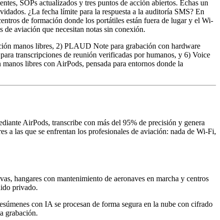
entes, SOPs actualizados y tres puntos de acción abiertos. Echas un
vidados. ¿La fecha límite para la respuesta a la auditoría SMS? En
entros de formación donde los portátiles están fuera de lugar y el Wi-
 de aviación que necesitan notas sin conexión.
bación manos libres, 2) PLAUD Note para grabación con hardware
v para transcripciones de reunión verificadas por humanos, y 6) Voice
n manos libres con AirPods, pensada para entornos donde la
ediante AirPods, transcribe con más del 95% de precisión y genera
es a las que se enfrentan los profesionales de aviación: nada de Wi-Fi,
activas, hangares con mantenimiento de aeronaves en marcha y centros
nido privado.
 resúmenes con IA se procesan de forma segura en la nube con cifrado
la grabación.