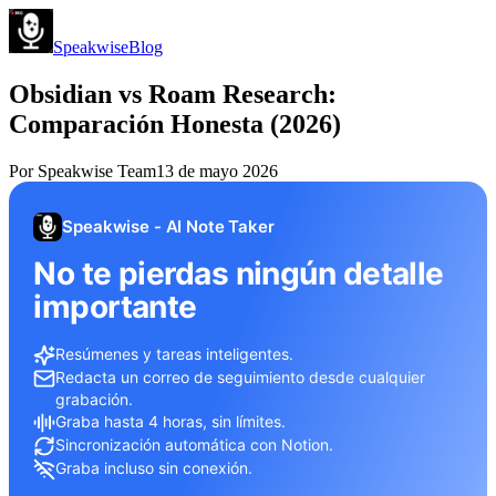
Speakwise
Blog
Obsidian vs Roam Research:
Comparación Honesta (2026)
Por
Speakwise Team
13 de mayo 2026
Speakwise - AI Note Taker
No te pierdas ningún detalle
importante
Resúmenes y tareas inteligentes.
Redacta un correo de seguimiento desde cualquier
grabación.
Graba hasta 4 horas, sin límites.
Sincronización automática con Notion.
Graba incluso sin conexión.