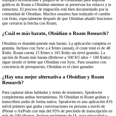
gráficos de Roam a Obsidian mientras se preservan los enlaces y la
estructura. El proceso de migración está bien documentado por la
comunidad de Obsidian. Muchos usuarios han realizado el cambio
con éxito, especialmente después de que Obsidian añadió funciones
que cerraron la brecha con Roam.
¿Cuál es más barato, Obsidian o Roam Research?
Obsidian es dramáticamente más barato. La aplicación completa es
gratuita. Incluso con Sync a 4 $/mes (anual), el coste total es de 48
$/año. Roam cuesta 15 $/mes o 165 $/año sin nivel gratuito. La
opción de Roam más barata (Believer a 500 $/5 años = 100 $/año)
sigue siendo el doble que Obsidian con Sync. Para usuarios con
conciencia de presupuesto, Obsidian es el claro ganador.
¿Hay una mejor alternativa a Obsidian y Roam
Research?
Para capturar ideas habladas y notas de reuniones, Speakwise
complementa ambas herramientas. Ni Obsidian ni Roam graban y
transcriben audio de forma nativa. Speakwise es una aplicación iOS
móvil primero que graba conversaciones en persona a través de
iPhone o AirPods con más del 95% de precisión de transcripción en
más de 100 idiomas. Incluye resúmenes de IA, para privacidad e