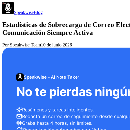
Speakwise
Blog
Estadísticas de Sobrecarga de Correo Elec
Comunicación Siempre Activa
Por
Speakwise Team
10 de junio 2026
Speakwise - AI Note Taker
No te pierdas ningú
Resúmenes y tareas inteligentes.
Redacta un correo de seguimiento desde cualqui
Graba hasta 4 horas, sin límites.
Sincronización automática con Notion.