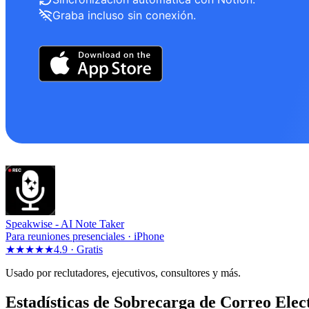
Graba incluso sin conexión.
Speakwise -
AI Note Taker
Para reuniones presenciales · iPhone
★★★★★
4.9 ·
Gratis
Usado por reclutadores, ejecutivos, consultores y más.
Estadísticas de Sobrecarga de Correo Elec