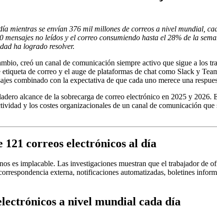
día mientras se envían 376 mil millones de correos a nivel mundial, ca
0 mensajes no leídos y el correo consumiendo hasta el 28% de la seman
idad ha logrado resolver.
cambio, creó un canal de comunicación siempre activo que sigue a los tr
 etiqueta de correo y el auge de plataformas de chat como Slack y Team
sajes combinado con la expectativa de que cada uno merece una respues
rdadero alcance de la sobrecarga de correo electrónico en 2025 y 2026.
uctividad y los costes organizacionales de un canal de comunicación que
 121 correos electrónicos al día
rnos es implacable. Las investigaciones muestran que el trabajador de 
correspondencia externa, notificaciones automatizadas, boletines inform
electrónicos a nivel mundial cada día