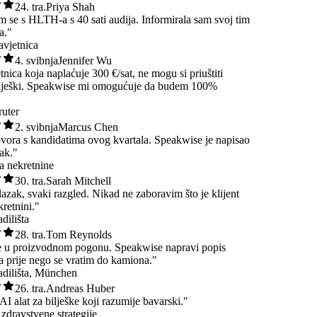
24. tra.
Priya Shah
 sam se s HLTH-a s 40 sati audija. Informirala sam svoj tim
uta."
a savjetnica
4. svibnja
Jennifer Wu
jetnica koja naplaćuje 300 €/sat, ne mogu si priuštiti
 bilješki. Speakwise mi omogućuje da budem 100%
."
regruter
2. svibnja
Marcus Chen
govora s kandidatima ovog kvartala. Speakwise je napisao
žetak."
 za nekretnine
30. tra.
Sarah Mitchell
bilazak, svaki razgled. Nikad ne zaboravim što je klijent
nekretnini."
gradilišta
28. tra.
Tom Reynolds
uke u proizvodnom pogonu. Speakwise napravi popis
aka prije nego se vratim do kamiona."
 gradilišta, München
26. tra.
Andreas Huber
 AI alat za bilješke koji razumije bavarski."
ica zdravstvene strategije