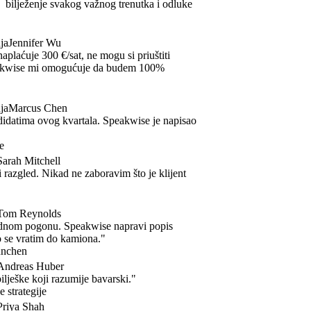
bilježenje svakog važnog trenutka i odluke
Jennifer Wu
laćuje 300 €/sat, ne mogu si priuštiti
kwise mi omogućuje da budem 100%
Marcus Chen
atima ovog kvartala. Speakwise je napisao
ah Mitchell
azgled. Nikad ne zaboravim što je klijent
m Reynolds
om pogonu. Speakwise napravi popis
se vratim do kamiona."
chen
dreas Huber
eške koji razumije bavarski."
trategije
iya Shah