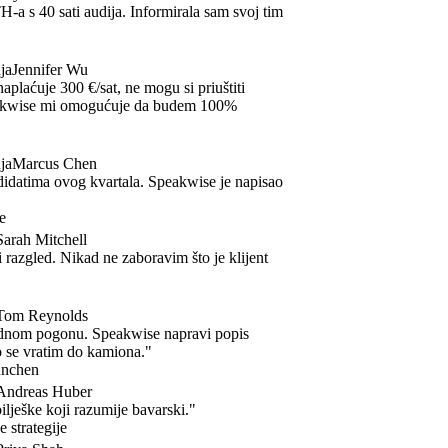
 s 40 sati audija. Informirala sam svoj tim
Jennifer Wu
laćuje 300 €/sat, ne mogu si priuštiti
kwise mi omogućuje da budem 100%
Marcus Chen
atima ovog kvartala. Speakwise je napisao
ah Mitchell
azgled. Nikad ne zaboravim što je klijent
m Reynolds
om pogonu. Speakwise napravi popis
se vratim do kamiona."
chen
dreas Huber
eške koji razumije bavarski."
trategije