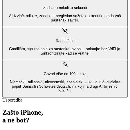
Zadaci u nekoliko sekundi
AI izvlači odluke, zadatke i pregledan sažetak u trenutku kada vaš
sastanak završi.
Radi offline
Gradilišta, sigurne sale za sastanke, avioni – snimajte bez WiFi-ja.
Sinkronizirajte kad se vratite.
Govori više od 100 jezika
Njemački, talijanski, nizozemski, španjolski – uključujući dijalekte
poput Bairisch i Schweizerdeutsch, na kojima drugi AI bilježnici
zakažu.
Usporedba
Zašto iPhone,
a ne bot?