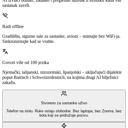
AI izvlači odluke, zadatke i pregledan sažetak u trenutku kada vaš
sastanak završi.
Radi offline
Gradilišta, sigurne sale za sastanke, avioni – snimajte bez WiFi-ja.
Sinkronizirajte kad se vratite.
Govori više od 100 jezika
Njemački, talijanski, nizozemski, španjolski – uključujući dijalekte
poput Bairisch i Schweizerdeutsch, na kojima drugi AI bilježnici
zakažu.
Stvoreno za sastanke uživo
Telefon na stolu. Ruke ostaju slobodne. Bez laptopa, bez Zooma, bez
bota koji se pridružuje pozivu.