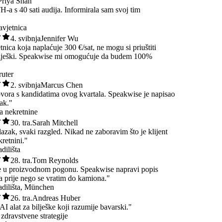
iya Shah
 s 40 sati audija. Informirala sam svoj tim
a savjetnica
4. svibnja
Jennifer Wu
jetnica koja naplaćuje 300 €/sat, ne mogu si priuštiti
 bilješki. Speakwise mi omogućuje da budem 100%
."
regruter
2. svibnja
Marcus Chen
govora s kandidatima ovog kvartala. Speakwise je napisao
žetak."
 za nekretnine
30. tra.
Sarah Mitchell
bilazak, svaki razgled. Nikad ne zaboravim što je klijent
nekretnini."
gradilišta
28. tra.
Tom Reynolds
uke u proizvodnom pogonu. Speakwise napravi popis
aka prije nego se vratim do kamiona."
 gradilišta, München
26. tra.
Andreas Huber
 AI alat za bilješke koji razumije bavarski."
ica zdravstvene strategije