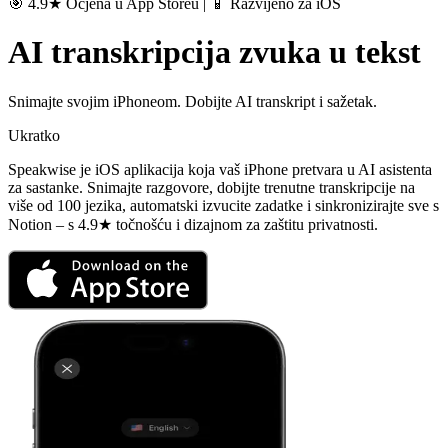
🎯 4.9★ Ocjena u App Storeu | 📱 Razvijeno za iOS
AI transkripcija zvuka u tekst
Snimajte svojim iPhoneom. Dobijte AI transkript i sažetak.
Ukratko
Speakwise je iOS aplikacija koja vaš iPhone pretvara u AI asistenta
za sastanke. Snimajte razgovore, dobijte trenutne transkripcije na
više od 100 jezika, automatski izvucite zadatke i sinkronizirajte sve s
Notion – s 4.9★ točnošću i dizajnom za zaštitu privatnosti.