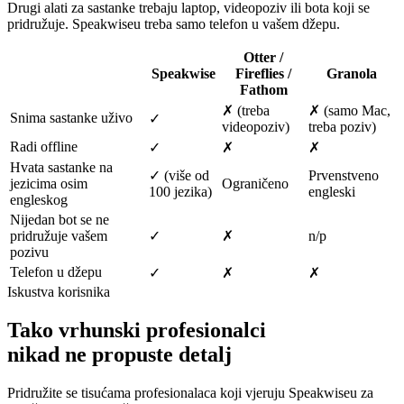
Drugi alati za sastanke trebaju laptop, videopoziv ili bota koji se
pridružuje. Speakwiseu treba samo telefon u vašem džepu.
Otter /
Speakwise
Fireflies /
Granola
Fathom
✗ (treba
✗ (samo Mac,
Snima sastanke uživo
✓
videopoziv)
treba poziv)
Radi offline
✓
✗
✗
Hvata sastanke na
✓ (više od
Prvenstveno
jezicima osim
Ograničeno
100 jezika)
engleski
engleskog
Nijedan bot se ne
pridružuje vašem
✓
✗
n/p
pozivu
Telefon u džepu
✓
✗
✗
Iskustva korisnika
Tako vrhunski profesionalci
nikad ne propuste detalj
Pridružite se tisućama profesionalaca koji vjeruju Speakwiseu za