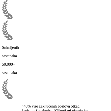
Snimljenih
sastanaka
50.000+
sastanaka
"40% više zaključenih poslova otkad
koristim Speakwise. Klijenti mi vjeruju jer