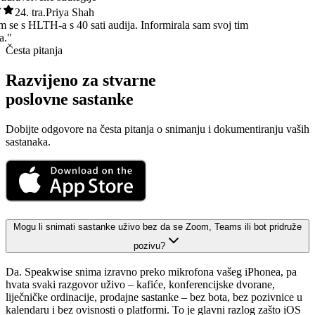
24. tra.
Priya Shah
 sam se s HLTH-a s 40 sati audija. Informirala sam svoj tim
uta."
Česta pitanja
Razvijeno za stvarne
poslovne sastanke
Dobijte odgovore na česta pitanja o snimanju i dokumentiranju vaših
sastanaka.
Mogu li snimati sastanke uživo bez da se Zoom, Teams ili bot pridruže
pozivu?
Da. Speakwise snima izravno preko mikrofona vašeg iPhonea, pa
hvata svaki razgovor uživo – kafiće, konferencijske dvorane,
liječničke ordinacije, prodajne sastanke – bez bota, bez pozivnice u
kalendaru i bez ovisnosti o platformi. To je glavni razlog zašto iOS