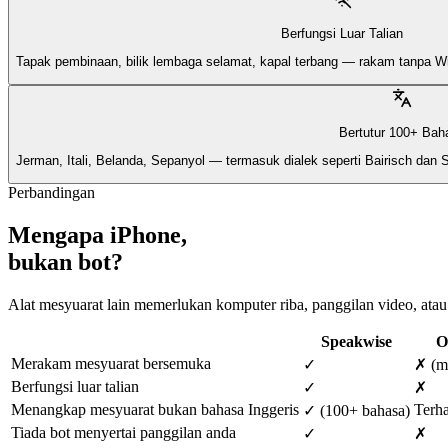
Berfungsi Luar Talian
Tapak pembinaan, bilik lembaga selamat, kapal terbang — rakam tanpa Wi
Bertutur 100+ Bah
Jerman, Itali, Belanda, Sepanyol — termasuk dialek seperti Bairisch dan
Perbandingan
Mengapa iPhone,
bukan bot?
Alat mesyuarat lain memerlukan komputer riba, panggilan video, ata
Speakwise
O
Merakam mesyuarat bersemuka
✓
✗ (m
Berfungsi luar talian
✓
✗
Menangkap mesyuarat bukan bahasa Inggeris
Terh
✓ (100+ bahasa)
Tiada bot menyertai panggilan anda
✓
✗