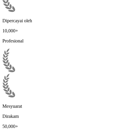
Dipercayai oleh
10,000+
Profesional
Mesyuarat
Dirakam
50,000+