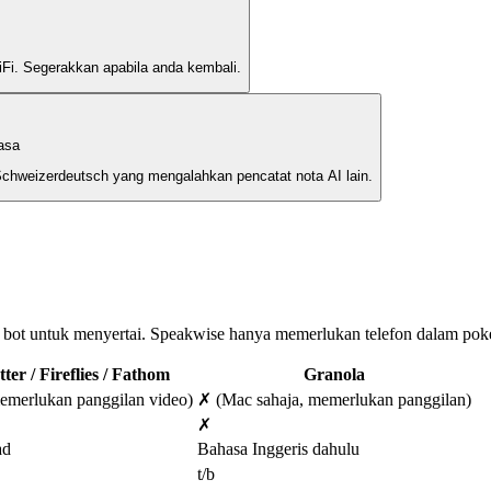
Fi. Segerakkan apabila anda kembali.
asa
 Schweizerdeutsch yang mengalahkan pencatat nota AI lain.
u bot untuk menyertai. Speakwise hanya memerlukan telefon dalam pok
tter / Fireflies / Fathom
Granola
emerlukan panggilan video)
✗ (Mac sahaja, memerlukan panggilan)
✗
ad
Bahasa Inggeris dahulu
t/b