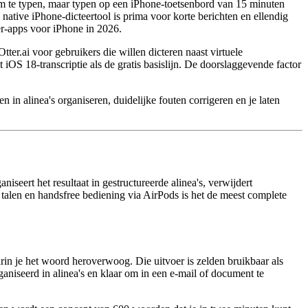
om te typen, maar typen op een iPhone-toetsenbord van 15 minuten
e native iPhone-dicteertool is prima voor korte berichten en ellendig
er-apps voor iPhone in 2026.
er.ai voor gebruikers die willen dicteren naast virtuele
iOS 18-transcriptie als de gratis basislijn. De doorslaggevende factor
 alinea's organiseren, duidelijke fouten corrigeren en je laten
iseert het resultaat in gestructureerde alinea's, verwijdert
talen en handsfree bediening via AirPods is het de meest complete
arin je het woord heroverwoog. Die uitvoer is zelden bruikbaar als
ganiseerd in alinea's en klaar om in een e-mail of document te