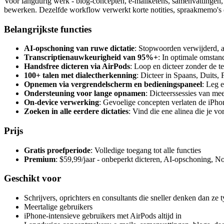
Voor langdurig werk - blog-concepten, e-mailketens, samenvattingen,
bewerken. Dezelfde workflow verwerkt korte notities, spraakmemo's e
Belangrijkste functies
AI-opschoning van ruwe dictatie
: Stopwoorden verwijderd, al
Transcriptienauwkeurigheid van 95%+
: In optimale omstan
Handsfree dicteren via AirPods
: Loop en dicteer zonder de t
100+ talen met dialectherkenning
: Dicteer in Spaans, Duits,
Opnemen via vergrendelscherm en bedieningspaneel
: Leg 
Ondersteuning voor lange opnamen
: Dicteerssessies van m
On-device verwerking
: Gevoelige concepten verlaten de iPho
Zoeken in alle eerdere dictaties
: Vind die ene alinea die je v
Prijs
Gratis proefperiode
: Volledige toegang tot alle functies
Premium
: $59,99/jaar - onbeperkt dicteren, AI-opschoning, No
Geschikt voor
Schrijvers, oprichters en consultants die sneller denken dan ze 
Meertalige gebruikers
iPhone-intensieve gebruikers met AirPods altijd in