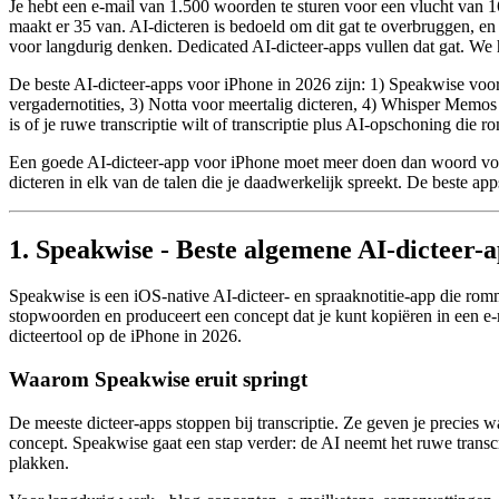
Je hebt een e-mail van 1.500 woorden te sturen voor een vlucht van 
maakt er 35 van. AI-dicteren is bedoeld om dit gat te overbruggen, en i
voor langdurig denken. Dedicated AI-dicteer-apps vullen dat gat. We h
De beste AI-dicteer-apps voor iPhone in 2026 zijn: 1) Speakwise voor
vergadernotities, 3) Notta voor meertalig dicteren, 4) Whisper Memos 
is of je ruwe transcriptie wilt of transcriptie plus AI-opschoning die 
Een goede AI-dicteer-app voor iPhone moet meer doen dan woord voor 
dicteren in elk van de talen die je daadwerkelijk spreekt. De beste ap
1. Speakwise - Beste algemene AI-dicteer-
Speakwise is een iOS-native AI-dicteer- en spraaknotitie-app die romme
stopwoorden en produceert een concept dat je kunt kopiëren in een e-
dicteertool op de iPhone in 2026.
Waarom Speakwise eruit springt
De meeste dicteer-apps stoppen bij transcriptie. Ze geven je precies w
concept. Speakwise gaat een stap verder: de AI neemt het ruwe transcri
plakken.