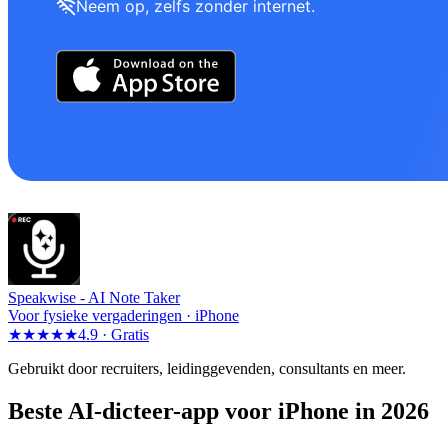
Neem op, zelfs zonder internet.
Speakwise -
AI Note Taker
Voor fysieke vergaderingen · iPhone
★★★★★
4.9 ·
Gratis
Gebruikt door recruiters, leidinggevenden, consultants en meer.
Beste AI-dicteer-app voor iPhone in 2026