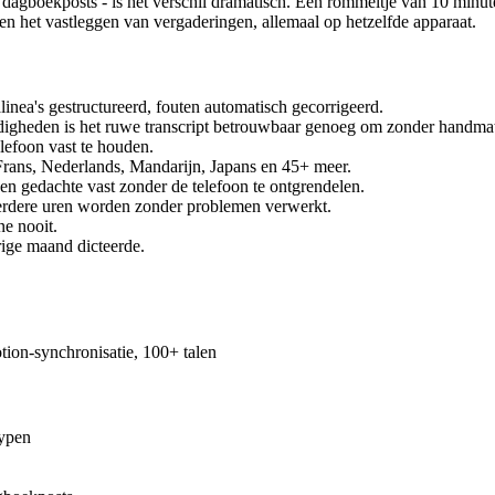
 dagboekposts - is het verschil dramatisch. Een rommeltje van 10 minu
n het vastleggen van vergaderingen, allemaal op hetzelfde apparaat.
inea's gestructureerd, fouten automatisch gecorrigeerd.
digheden is het ruwe transcript betrouwbaar genoeg om zonder handmat
elefoon vast te houden.
 Frans, Nederlands, Mandarijn, Japans en 45+ meer.
een gedachte vast zonder de telefoon te ontgrendelen.
eerdere uren worden zonder problemen verwerkt.
ne nooit.
orige maand dicteerde.
tion-synchronisatie, 100+ talen
typen