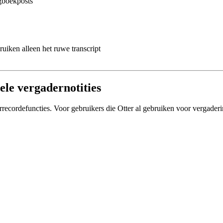
gboekposts
uiken alleen het ruwe transcript
uele vergadernotities
rrecordefuncties. Voor gebruikers die Otter al gebruiken voor vergaderi