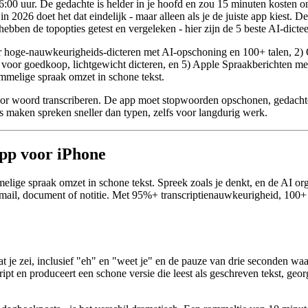
16:00 uur. De gedachte is helder in je hoofd en zou 15 minuten kosten 
n 2026 doet het dat eindelijk - maar alleen als je de juiste app kiest. D
ebben de topopties getest en vergeleken - hier zijn de 5 beste AI-dicte
 hoge-nauwkeurigheids-dicteren met AI-opschoning en 100+ talen, 2) Ott
voor goedkoop, lichtgewicht dicteren, en 5) Apple Spraakberichten met 
rommelige spraak omzet in schone tekst.
woord transcriberen. De app moet stopwoorden opschonen, gedachten in
ps maken spreken sneller dan typen, zelfs voor langdurig werk.
app voor iPhone
lige spraak omzet in schone tekst. Spreek zoals je denkt, en de AI organ
mail, document of notitie. Met 95%+ transcriptienauwkeurigheid, 100+ 
at je zei, inclusief "eh" en "weet je" en de pauze van drie seconden wa
pt en produceert een schone versie die leest als geschreven tekst, geor