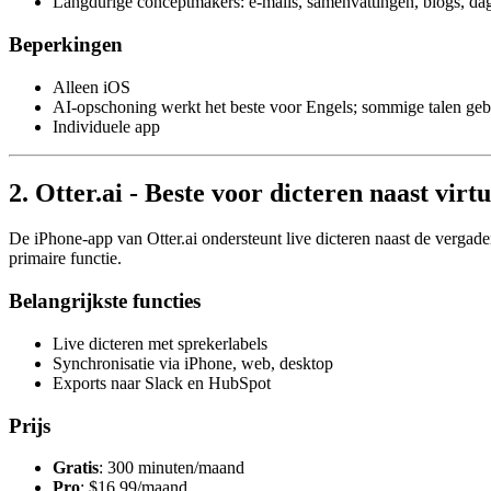
Langdurige conceptmakers: e-mails, samenvattingen, blogs, da
Beperkingen
Alleen iOS
AI-opschoning werkt het beste voor Engels; sommige talen gebr
Individuele app
2. Otter.ai - Beste voor dicteren naast virt
De iPhone-app van Otter.ai ondersteunt live dicteren naast de vergade
primaire functie.
Belangrijkste functies
Live dicteren met sprekerlabels
Synchronisatie via iPhone, web, desktop
Exports naar Slack en HubSpot
Prijs
Gratis
: 300 minuten/maand
Pro
: $16,99/maand