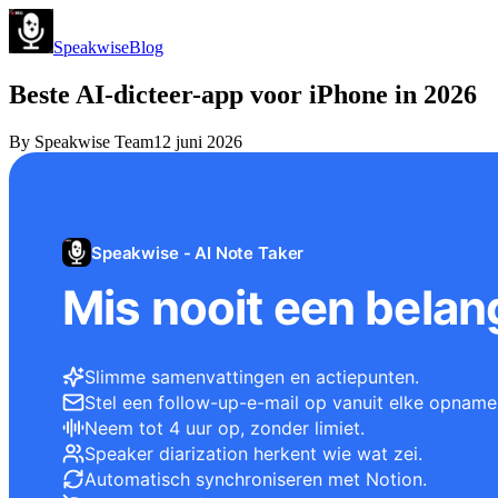
Speakwise
Blog
Beste AI-dicteer-app voor iPhone in 2026
By
Speakwise Team
12 juni 2026
Speakwise - AI Note Taker
Mis nooit een belang
Slimme samenvattingen en actiepunten.
Stel een follow-up-e-mail op vanuit elke opname
Neem tot 4 uur op, zonder limiet.
Speaker diarization herkent wie wat zei.
Automatisch synchroniseren met Notion.