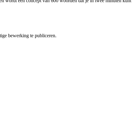
ten wordt een concept van 600 woorden dat je in twee minuten kunt
ige bewerking te publiceren.