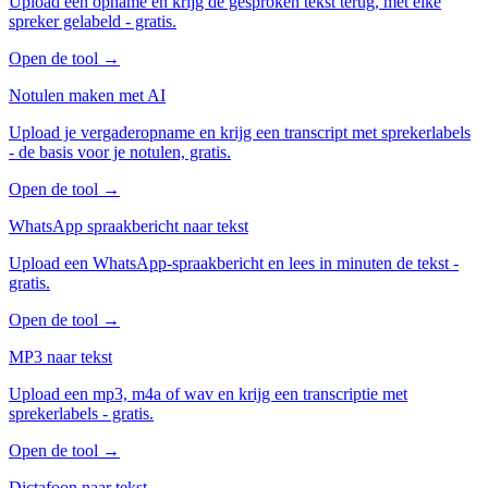
Upload een opname en krijg de gesproken tekst terug, met elke
spreker gelabeld - gratis.
Open de tool
→
Notulen maken met AI
Upload je vergaderopname en krijg een transcript met sprekerlabels
- de basis voor je notulen, gratis.
Open de tool
→
WhatsApp spraakbericht naar tekst
Upload een WhatsApp-spraakbericht en lees in minuten de tekst -
gratis.
Open de tool
→
MP3 naar tekst
Upload een mp3, m4a of wav en krijg een transcriptie met
sprekerlabels - gratis.
Open de tool
→
Dictafoon naar tekst