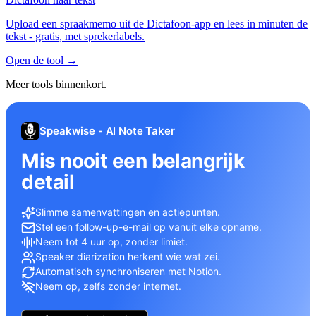
Upload een spraakmemo uit de Dictafoon-app en lees in minuten de
tekst - gratis, met sprekerlabels.
Open de tool
→
Meer tools binnenkort.
Speakwise - AI Note Taker
Mis nooit een belangrijk
detail
Slimme samenvattingen en actiepunten.
Stel een follow-up-e-mail op vanuit elke opname.
Neem tot 4 uur op, zonder limiet.
Speaker diarization herkent wie wat zei.
Automatisch synchroniseren met Notion.
Neem op, zelfs zonder internet.