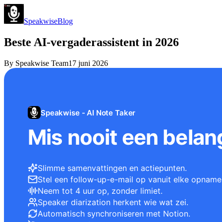
Speakwise
Blog
Beste AI-vergaderassistent in 2026
By
Speakwise Team
17 juni 2026
Speakwise - AI Note Taker
Mis nooit een belang
Slimme samenvattingen en actiepunten.
Stel een follow-up-e-mail op vanuit elke opname
Neem tot 4 uur op, zonder limiet.
Speaker diarization herkent wie wat zei.
Automatisch synchroniseren met Notion.