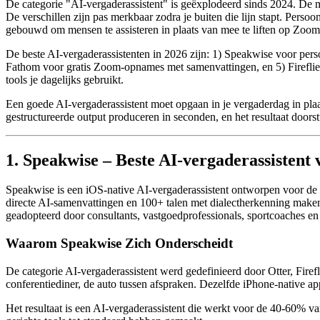
De categorie "AI-vergaderassistent" is geëxplodeerd sinds 2024. De m
De verschillen zijn pas merkbaar zodra je buiten die lijn stapt. Perso
gebouwd om mensen te assisteren in plaats van mee te liften op Zoom-f
De beste AI-vergaderassistenten in 2026 zijn: 1) Speakwise voor perso
Fathom voor gratis Zoom-opnames met samenvattingen, en 5) Fireflies
tools je dagelijks gebruikt.
Een goede AI-vergaderassistent moet opgaan in je vergaderdag in pla
gestructureerde output produceren in seconden, en het resultaat doors
1. Speakwise – Beste AI-vergaderassistent
Speakwise is een iOS-native AI-vergaderassistent ontworpen voor de 
directe AI-samenvattingen en 100+ talen met dialectherkenning maken 
geadopteerd door consultants, vastgoedprofessionals, sportcoaches en
Waarom Speakwise Zich Onderscheidt
De categorie AI-vergaderassistent werd gedefinieerd door Otter, Firefli
conferentiediner, de auto tussen afspraken. Dezelfde iPhone-native app
Het resultaat is een AI-vergaderassistent die werkt voor de 40-60% van