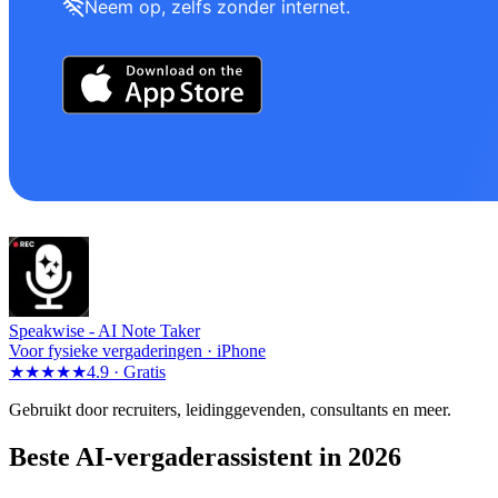
Neem op, zelfs zonder internet.
Speakwise -
AI Note Taker
Voor fysieke vergaderingen · iPhone
★★★★★
4.9 ·
Gratis
Gebruikt door recruiters, leidinggevenden, consultants en meer.
Beste AI-vergaderassistent in 2026