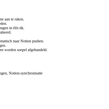
ne aan te raken.
eden.
agen in één tik.
raheerd.
omatisch naar Notion pushen.
gen.
ren worden soepel afgehandeld.
ingen, Notion-synchronisatie