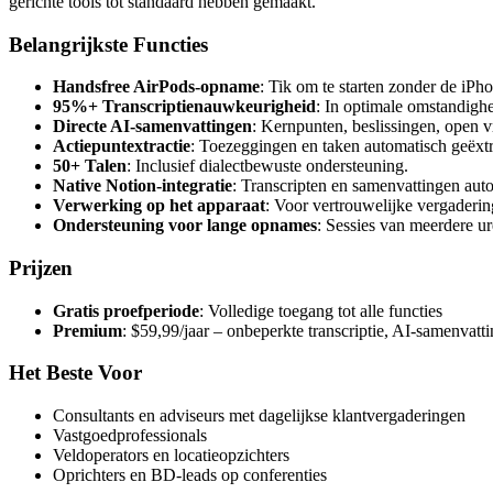
gerichte tools tot standaard hebben gemaakt.
Belangrijkste Functies
Handsfree AirPods-opname
: Tik om te starten zonder de iPho
95%+ Transcriptienauwkeurigheid
: In optimale omstandigh
Directe AI-samenvattingen
: Kernpunten, beslissingen, open vr
Actiepuntextractie
: Toezeggingen en taken automatisch geëxt
50+ Talen
: Inclusief dialectbewuste ondersteuning.
Native Notion-integratie
: Transcripten en samenvattingen aut
Verwerking op het apparaat
: Voor vertrouwelijke vergaderin
Ondersteuning voor lange opnames
: Sessies van meerdere u
Prijzen
Gratis proefperiode
: Volledige toegang tot alle functies
Premium
: $59,99/jaar – onbeperkte transcriptie, AI-samenvatt
Het Beste Voor
Consultants en adviseurs met dagelijkse klantvergaderingen
Vastgoedprofessionals
Veldoperators en locatieopzichters
Oprichters en BD-leads op conferenties