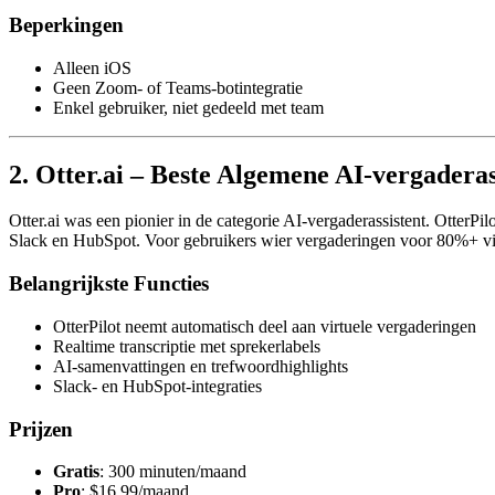
Beperkingen
Alleen iOS
Geen Zoom- of Teams-botintegratie
Enkel gebruiker, niet gedeeld met team
2. Otter.ai – Beste Algemene AI-vergaderas
Otter.ai was een pionier in de categorie AI-vergaderassistent. OtterP
Slack en HubSpot. Voor gebruikers wier vergaderingen voor 80%+ virtue
Belangrijkste Functies
OtterPilot neemt automatisch deel aan virtuele vergaderingen
Realtime transcriptie met sprekerlabels
AI-samenvattingen en trefwoordhighlights
Slack- en HubSpot-integraties
Prijzen
Gratis
: 300 minuten/maand
Pro
: $16,99/maand