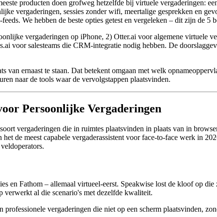
eeste producten doen grofweg hetzelfde bij virtuele vergaderingen: een
onlijke vergaderingen, sessies zonder wifi, meertalige gesprekken en ge
eeds. We hebben de beste opties getest en vergeleken – dit zijn de 5 b
onlijke vergaderingen op iPhone, 2) Otter.ai voor algemene virtuele ve
.ai voor salesteams die CRM-integratie nodig hebben. De doorslaggeve
ats van ernaast te staan. Dat betekent omgaan met welk opnameoppervl
turen naar de tools waar de vervolgstappen plaatsvinden.
 voor Persoonlijke Vergaderingen
soort vergaderingen die in ruimtes plaatsvinden in plaats van in brow
het de meest capabele vergaderassistent voor face-to-face werk in 202
 veldoperators.
es en Fathom – allemaal virtueel-eerst. Speakwise lost de kloof op die zij
 verwerkt al die scenario's met dezelfde kwaliteit.
 professionele vergaderingen die niet op een scherm plaatsvinden, zonder