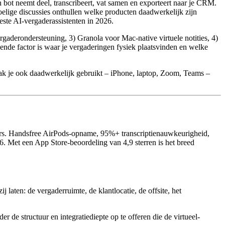
 bot neemt deel, transcribeert, vat samen en exporteert naar je CRM.
voelige discussies onthullen welke producten daadwerkelijk zijn
este AI-vergaderassistenten in 2026.
rgaderondersteuning, 3) Granola voor Mac-native virtuele notities, 4)
nde factor is waar je vergaderingen fysiek plaatsvinden en welke
ak je ook daadwerkelijk gebruikt – iPhone, laptop, Zoom, Teams –
sers. Handsfree AirPods-opname, 95%+ transcriptienauwkeurigheid,
6. Met een App Store-beoordeling van 4,9 sterren is het breed
 laten: de vergaderruimte, de klantlocatie, de offsite, het
 de structuur en integratiediepte op te offeren die de virtueel-