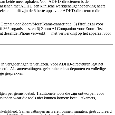
en van beide meer ophalen. Voor ADHD-directeuren is de
olwassenen met ADHD een klinische werkgeheugenbeperking heeft
rgeleken — dit zijn de 6 beste apps voor ADHD-directeuren die
ter.ai voor Zoom/Meet/Teams-transcriptie, 3) Fireflies.ai voor
ft 365-organisaties, en 6) Zoom AI Companion voor Zoom-first
it dezelfde iPhone verwerkt — met verwerking op het apparaat voor
e in vergaderingen te verliezen. Voor ADHD-directeuren legt het
ureerde AI-samenvattingen, geëxtraheerde actiepunten en volledige
ige gesprekken.
gen per gemist detail. Traditionele tools die zijn ontworpen voor
svinden waar die tools niet kunnen komen: bestuurskamers,
hankelijkheid. Samenvattingen arriveren binnen minuten, gestructureerd