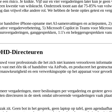
een risico. Je knikte. Vijf uur en vier vergaderingen later kun je ge
 geen kwestie van wilskracht. Onderzoek toont aan dat 75-85% van v
ag dan vrijwel elke andere rol. We hebben de beste opties getest en ve
 handsfree iPhone-opname met AI-samenvattingen en actiepunten, 2) Ot
ive vergaderverbetering, 5) Microsoft Copilot in Teams voor Microso
ursvergaderingen, ganggesprekken, 1:1's en beleggersgesprekken vanu
ADHD-Directeuren
uwd voor professionals die het zich niet kunnen veroorloven informati
vast met één tik of handsfree via AirPods, en produceert het gestruct
tienauwkeurigheid en een verwerkingsoptie op het apparaat voor gevoel
 meer vergaderingen, meer beslissingen per vergadering en grotere gevol
en directeuren in de steek omdat uitvoerende vergaderingen vaak plaat
e zak zit. Geen bot in het gesprek, geen laptop op tafel, geen agendaaf