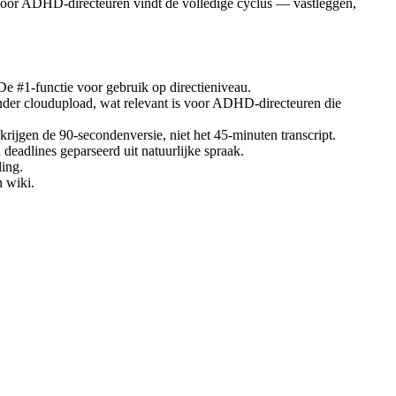
. Voor ADHD-directeuren vindt de volledige cyclus — vastleggen,
De #1-functie voor gebruik op directieniveau.
nder cloudupload, wat relevant is voor ADHD-directeuren die
krijgen de 90-secondenversie, niet het 45-minuten transcript.
eadlines geparseerd uit natuurlijke spraak.
ling.
n wiki.