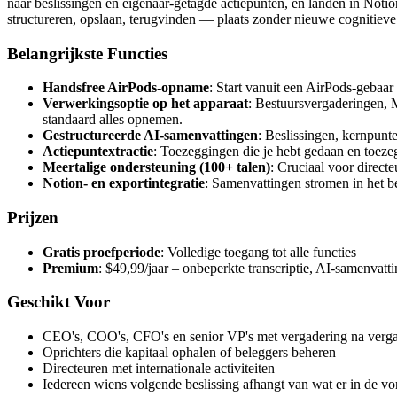
naar beslissingen en eigenaar-getagde actiepunten, en landen in Not
structureren, opslaan, terugvinden — plaats zonder nieuwe cognitieve 
Belangrijkste Functies
Handsfree AirPods-opname
: Start vanuit een AirPods-gebaar
Verwerkingsoptie op het apparaat
: Bestuursvergaderingen, 
standaard alles opnemen.
Gestructureerde AI-samenvattingen
: Beslissingen, kernpunte
Actiepuntextractie
: Toezeggingen die je hebt gedaan en toeze
Meertalige ondersteuning (100+ talen)
: Cruciaal voor directe
Notion- en exportintegratie
: Samenvattingen stromen in het b
Prijzen
Gratis proefperiode
: Volledige toegang tot alle functies
Premium
: $49,99/jaar – onbeperkte transcriptie, AI-samenvatt
Geschikt Voor
CEO's, COO's, CFO's en senior VP's met vergadering na verg
Oprichters die kapitaal ophalen of beleggers beheren
Directeuren met internationale activiteiten
Iedereen wiens volgende beslissing afhangt van wat er in de vo