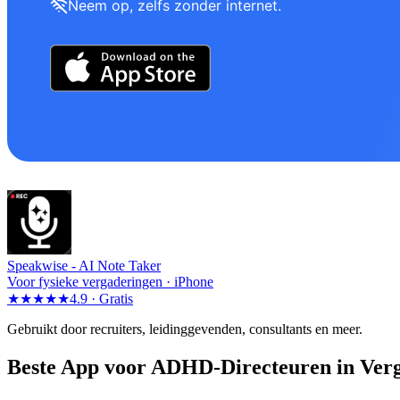
Neem op, zelfs zonder internet.
Speakwise -
AI Note Taker
Voor fysieke vergaderingen · iPhone
★★★★★
4.9 ·
Gratis
Gebruikt door recruiters, leidinggevenden, consultants en meer.
Beste App voor ADHD-Directeuren in Verg