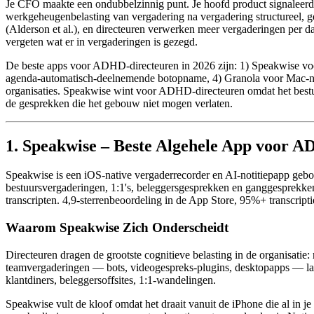
Je CFO maakte een ondubbelzinnig punt. Je hoofd product signaleerde 
werkgeheugenbelasting van vergadering na vergadering structureel,
(Alderson et al.), en directeuren verwerken meer vergaderingen per d
vergeten wat er in vergaderingen is gezegd.
De beste apps voor ADHD-directeuren in 2026 zijn: 1) Speakwise voor
agenda-automatisch-deelnemende botopname, 4) Granola voor Mac-nat
organisaties. Speakwise wint voor ADHD-directeuren omdat het bestu
de gesprekken die het gebouw niet mogen verlaten.
1. Speakwise – Beste Algehele App voor 
Speakwise is een iOS-native vergaderrecorder en AI-notitiepapp gebo
bestuursvergaderingen, 1:1's, beleggersgesprekken en ganggesprekken 
transcripten. 4,9-sterrenbeoordeling in de App Store, 95%+ transcrip
Waarom Speakwise Zich Onderscheidt
Directeuren dragen de grootste cognitieve belasting in de organisatie:
teamvergaderingen — bots, videogespreks-plugins, desktopapps — lat
klantdiners, beleggersoffsites, 1:1-wandelingen.
Speakwise vult de kloof omdat het draait vanuit de iPhone die al in j