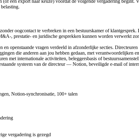
ion (of een export naar keuze) voordat de volgende vergadering begint
belasting.
 zonder oogcontact te verbreken in een bestuurskamer of klantgesprek. 
M&A-, prestatie- en juridische gesprekken kunnen worden verwerkt zo
n en openstaande vragen verdeeld in afzonderlijke secties. Directeuren 
ggingen die anderen aan jou hebben gedaan, met verantwoordelijken en d
uren met internationale activiteiten, beleggersbasis of bestuurssamenstel
estaande systeem van de directeur — Notion, beveiligde e-mail of inter
ingen, Notion-synchronisatie, 100+ talen
adering
rige vergadering is gezegd