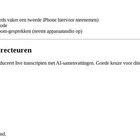
eeds vaker een tweede iPhone hiervoor meenemen)
iode
oom-gesprekken (neemt apparaataudio op)
irecteuren
oduceert live transcripten met AI-samenvattingen. Goede keuze voor 
nd.