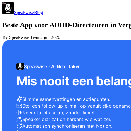
Speakwise
Blog
Beste App voor ADHD-Directeuren in Verg
By
Speakwise Team
2 juli 2026
Speakwise - AI Note Taker
Mis nooit een belang
Slimme samenvattingen en actiepunten.
Stel een follow-up-e-mail op vanuit elke opname
Neem tot 4 uur op, zonder limiet.
Speaker diarization herkent wie wat zei.
Automatisch synchroniseren met Notion.