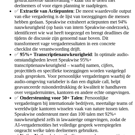
gestructureerde samenvatting – klaar om te delen met
deelnemers of voor eigen planning te raadplegen.
✅
Extractie van Actiepunten
: De meest waardevolle output
van elke vergadering is de lijst van toezeggingen die mensen
hebben gedaan. Speakwise extraheert actiepunten met 94%
nauwkeurigheid (op basis van intern Speakwise-onderzoek),
identificeert wie wat heeft toegezegd en brengt deadlines die
tijdens de discussie zijn genoemd naar boven. Dit
transformeert vage vergaderresultaten in een concrete
checklist die verantwoording drijft.
✅
95%+ Transcriptienauwkeurigheid
: In optimale audio-
omstandigheden levert Speakwise 95%+
transcriptienauwkeurigheid – waarbij namen, cijfers,
projecttitels en specifieke toezeggingen worden vastgelegd
zoals gesproken. Voor persoonlijke vergaderingen waarbij de
audio-omgeving variabeler is dan een digitale call, helpt
geavanceerde ruisonderdrukking de kwaliteit te handhaven
over vergaderruimtes, kantoren en andere echte omgevingen.
✅
Ondersteuning voor 50+ Talen
: Persoonlijke
vergaderingen bij internationale bedrijven, meertalige teams of
wereldwijde kantoren wisselen vaak van nature tussen talen.
Speakwise ondersteunt meer dan 100 talen met 92%+
nauwkeurigheid zelfs in lawaaierige omgevingen, zodat de
AI-vergadernotities het volledige gesprek weerspiegelen
ongeacht welke talen deelnemers gebruiken.