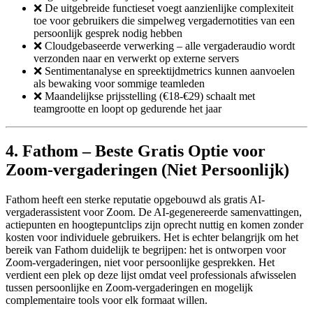
❌ De uitgebreide functieset voegt aanzienlijke complexiteit
toe voor gebruikers die simpelweg vergadernotities van een
persoonlijk gesprek nodig hebben
❌ Cloudgebaseerde verwerking – alle vergaderaudio wordt
verzonden naar en verwerkt op externe servers
❌ Sentimentanalyse en spreektijdmetrics kunnen aanvoelen
als bewaking voor sommige teamleden
❌ Maandelijkse prijsstelling (€18-€29) schaalt met
teamgrootte en loopt op gedurende het jaar
4. Fathom – Beste Gratis Optie voor
Zoom-vergaderingen (Niet Persoonlijk)
Fathom heeft een sterke reputatie opgebouwd als gratis AI-
vergaderassistent voor Zoom. De AI-gegenereerde samenvattingen,
actiepunten en hoogtepuntclips zijn oprecht nuttig en komen zonder
kosten voor individuele gebruikers. Het is echter belangrijk om het
bereik van Fathom duidelijk te begrijpen: het is ontworpen voor
Zoom-vergaderingen, niet voor persoonlijke gesprekken. Het
verdient een plek op deze lijst omdat veel professionals afwisselen
tussen persoonlijke en Zoom-vergaderingen en mogelijk
complementaire tools voor elk formaat willen.