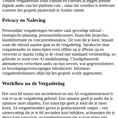
Virtuele vergadertools zoals Fathom en Fireflies.ai leggen pristine
digitale audio van het platform vast – maar dat voordeel is irrelevant
wanneer het gesprek plaatsvindt in fysieke ruimte.
Privacy en Naleving
Persoonlijke vergaderingen bevatten vaak gevoelige inhoud –
strategische planning, personeelsdiscussies, financiële projecties,
klantinformatie en concurrentieanalyse. De tool die je kiest, bepaalt
waar die inhoud naartoe gaat na de vergadering. Speakwise slaat
vergaderaudio en transcripten eerst offline op je iPhone op en
verwerkt ze daarna veilig in de cloud met standaard versleuteling, en
gebruikt ze nooit voor AI-modeltraining. Cloudgebaseerde
alternatieven verwerken audio op hun servers, wat gegevensbeheer-
en beveiligingsoverwegingen introduceert. Informeer
vergaderdeelnemers altijd dat het gesprek wordt opgenomen.
Workflow na de Vergadering
Het verschil tussen een recordertool en een AI-vergadernotestool is
wat er na de vergadering gebeurt. Een opname geeft je audio die je
opnieuw moet afspelen. Een transcript geeft je tekst die je moet
lezen. AI-vergadernotities geven je gestructureerde output – een
samenvatting die je in 60 seconden kunt bekijken, actiepunten die je
direct kunt toewijzen, en kernbeslissingen die je kunt delen met