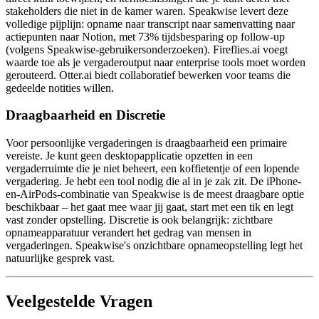
stakeholders die niet in de kamer waren. Speakwise levert deze
volledige pijplijn: opname naar transcript naar samenvatting naar
actiepunten naar Notion, met 73% tijdsbesparing op follow-up
(volgens Speakwise-gebruikersonderzoeken). Fireflies.ai voegt
waarde toe als je vergaderoutput naar enterprise tools moet worden
gerouteerd. Otter.ai biedt collaboratief bewerken voor teams die
gedeelde notities willen.
Draagbaarheid en Discretie
Voor persoonlijke vergaderingen is draagbaarheid een primaire
vereiste. Je kunt geen desktopapplicatie opzetten in een
vergaderruimte die je niet beheert, een koffietentje of een lopende
vergadering. Je hebt een tool nodig die al in je zak zit. De iPhone-
en-AirPods-combinatie van Speakwise is de meest draagbare optie
beschikbaar – het gaat mee waar jij gaat, start met een tik en legt
vast zonder opstelling. Discretie is ook belangrijk: zichtbare
opnameapparatuur verandert het gedrag van mensen in
vergaderingen. Speakwise's onzichtbare opnameopstelling legt het
natuurlijke gesprek vast.
Veelgestelde Vragen