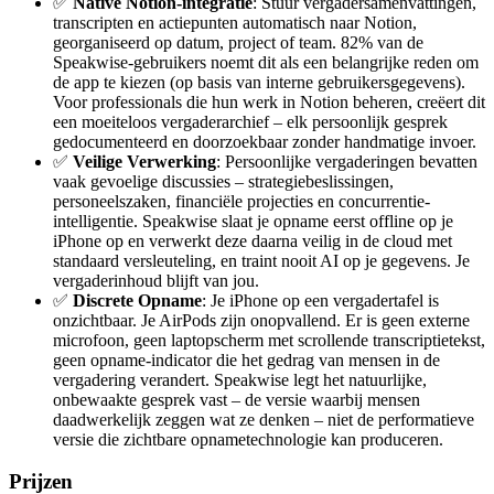
✅
Native Notion-integratie
: Stuur vergadersamenvattingen,
transcripten en actiepunten automatisch naar Notion,
georganiseerd op datum, project of team. 82% van de
Speakwise-gebruikers noemt dit als een belangrijke reden om
de app te kiezen (op basis van interne gebruikersgegevens).
Voor professionals die hun werk in Notion beheren, creëert dit
een moeiteloos vergaderarchief – elk persoonlijk gesprek
gedocumenteerd en doorzoekbaar zonder handmatige invoer.
✅
Veilige Verwerking
: Persoonlijke vergaderingen bevatten
vaak gevoelige discussies – strategiebeslissingen,
personeelszaken, financiële projecties en concurrentie-
intelligentie. Speakwise slaat je opname eerst offline op je
iPhone op en verwerkt deze daarna veilig in de cloud met
standaard versleuteling, en traint nooit AI op je gegevens. Je
vergaderinhoud blijft van jou.
✅
Discrete Opname
: Je iPhone op een vergadertafel is
onzichtbaar. Je AirPods zijn onopvallend. Er is geen externe
microfoon, geen laptopscherm met scrollende transcriptietekst,
geen opname-indicator die het gedrag van mensen in de
vergadering verandert. Speakwise legt het natuurlijke,
onbewaakte gesprek vast – de versie waarbij mensen
daadwerkelijk zeggen wat ze denken – niet de performatieve
versie die zichtbare opnametechnologie kan produceren.
Prijzen