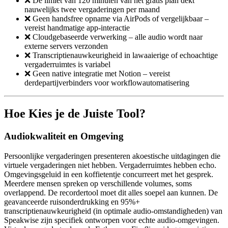
❌ De limiet van 120 minuten van het gratis plan dekt
nauwelijks twee vergaderingen per maand
❌ Geen handsfree opname via AirPods of vergelijkbaar –
vereist handmatige app-interactie
❌ Cloudgebaseerde verwerking – alle audio wordt naar
externe servers verzonden
❌ Transcriptienauwkeurigheid in lawaaierige of echoachtige
vergaderruimtes is variabel
❌ Geen native integratie met Notion – vereist
derdepartijverbinders voor workflowautomatisering
Hoe Kies je de Juiste Tool?
Audiokwaliteit en Omgeving
Persoonlijke vergaderingen presenteren akoestische uitdagingen die
virtuele vergaderingen niet hebben. Vergaderruimtes hebben echo.
Omgevingsgeluid in een koffietentje concurreert met het gesprek.
Meerdere mensen spreken op verschillende volumes, soms
overlappend. De recordertool moet dit alles soepel aan kunnen. De
geavanceerde ruisonderdrukking en 95%+
transcriptienauwkeurigheid (in optimale audio-omstandigheden) van
Speakwise zijn specifiek ontworpen voor echte audio-omgevingen.