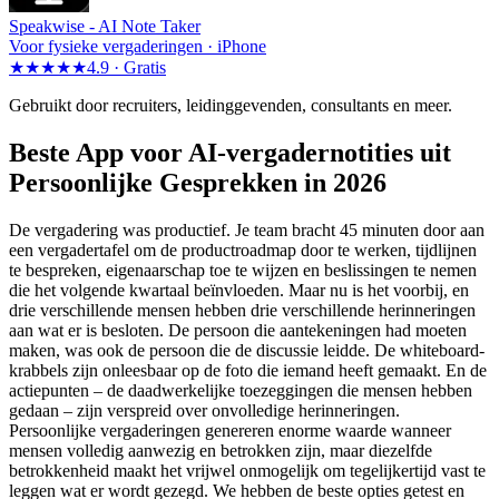
Speakwise -
AI Note Taker
Voor fysieke vergaderingen · iPhone
★★★★★
4.9 ·
Gratis
Gebruikt door recruiters, leidinggevenden, consultants en meer.
Beste App voor AI-vergadernotities uit
Persoonlijke Gesprekken in 2026
De vergadering was productief. Je team bracht 45 minuten door aan
een vergadertafel om de productroadmap door te werken, tijdlijnen
te bespreken, eigenaarschap toe te wijzen en beslissingen te nemen
die het volgende kwartaal beïnvloeden. Maar nu is het voorbij, en
drie verschillende mensen hebben drie verschillende herinneringen
aan wat er is besloten. De persoon die aantekeningen had moeten
maken, was ook de persoon die de discussie leidde. De whiteboard-
krabbels zijn onleesbaar op de foto die iemand heeft gemaakt. En de
actiepunten – de daadwerkelijke toezeggingen die mensen hebben
gedaan – zijn verspreid over onvolledige herinneringen.
Persoonlijke vergaderingen genereren enorme waarde wanneer
mensen volledig aanwezig en betrokken zijn, maar diezelfde
betrokkenheid maakt het vrijwel onmogelijk om tegelijkertijd vast te
leggen wat er wordt gezegd. We hebben de beste opties getest en