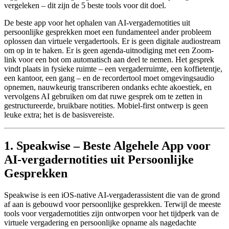
vergeleken – dit zijn de 5 beste tools voor dit doel.
De beste app voor het ophalen van AI-vergadernotities uit
persoonlijke gesprekken moet een fundamenteel ander probleem
oplossen dan virtuele vergadertools. Er is geen digitale audiostream
om op in te haken. Er is geen agenda-uitnodiging met een Zoom-
link voor een bot om automatisch aan deel te nemen. Het gesprek
vindt plaats in fysieke ruimte – een vergaderruimte, een koffietentje,
een kantoor, een gang – en de recordertool moet omgevingsaudio
opnemen, nauwkeurig transcriberen ondanks echte akoestiek, en
vervolgens AI gebruiken om dat ruwe gesprek om te zetten in
gestructureerde, bruikbare notities. Mobiel-first ontwerp is geen
leuke extra; het is de basisvereiste.
1. Speakwise – Beste Algehele App voor
AI-vergadernotities uit Persoonlijke
Gesprekken
Speakwise is een iOS-native AI-vergaderassistent die van de grond
af aan is gebouwd voor persoonlijke gesprekken. Terwijl de meeste
tools voor vergadernotities zijn ontworpen voor het tijdperk van de
virtuele vergadering en persoonlijke opname als nagedachte