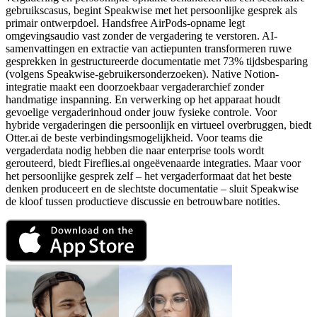
gebruikscasus, begint Speakwise met het persoonlijke gesprek als
primair ontwerpdoel. Handsfree AirPods-opname legt
omgevingsaudio vast zonder de vergadering te verstoren. AI-
samenvattingen en extractie van actiepunten transformeren ruwe
gesprekken in gestructureerde documentatie met 73% tijdsbesparing
(volgens Speakwise-gebruikersonderzoeken). Native Notion-
integratie maakt een doorzoekbaar vergaderarchief zonder
handmatige inspanning. En verwerking op het apparaat houdt
gevoelige vergaderinhoud onder jouw fysieke controle. Voor
hybride vergaderingen die persoonlijk en virtueel overbruggen, biedt
Otter.ai de beste verbindingsmogelijkheid. Voor teams die
vergaderdata nodig hebben die naar enterprise tools wordt
gerouteerd, biedt Fireflies.ai ongeëvenaarde integraties. Maar voor
het persoonlijke gesprek zelf – het vergaderformaat dat het beste
denken produceert en de slechtste documentatie – sluit Speakwise
de kloof tussen productieve discussie en betrouwbare notities.