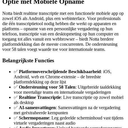
Optie met Mobiele Opname
Notta biedt realtime transcriptie met een functionele mobiele app op
zowel iOS als Android, plus een webinterface. Voor professionals
die één transcriptietool nodig hebben die werkt op apparaten en
platforms – opname van een persoonlijke vergadering op hun
telefoon, transcriptie van een desktopmeting op hun computer en
toegang tot alles vanuit een webbrowser – biedt Notta bredere
platformdekking dan de meeste concurrenten. De ondersteuning
voor 58 talen voegt waarde toe voor internationale teams.
Belangrijkste Functies
✅
Platformoverschrijdende Beschikbaarheid
: iOS,
Android, web en Chrome-extensie – de breedste
platformdekking op deze lijst
✅
Ondersteuning voor 58 Talen
: Uitgebreide taaldekking
voor meertalige teams en internationale vergaderingen
✅
Realtime Transcriptie
: Live transcriptie op zowel mobiel
als desktop
✅
AI-samenvattingen
: Samenvattingen na de vergadering
met geëxtraheerde kernpunten
✅
Schermopname
: Leg gedeelde scherminhoud vast tijdens
virtuele vergaderingen naast audio