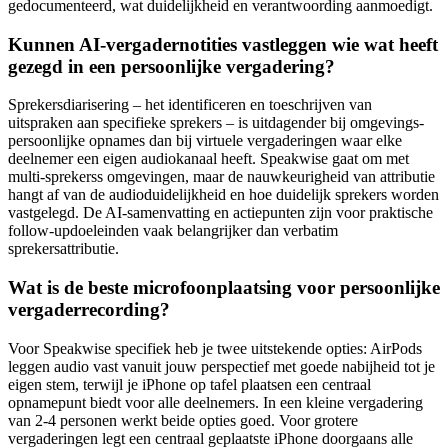
gedocumenteerd, wat duidelijkheid en verantwoording aanmoedigt.
Kunnen AI-vergadernotities vastleggen wie wat heeft
gezegd in een persoonlijke vergadering?
Sprekersdiarisering – het identificeren en toeschrijven van
uitspraken aan specifieke sprekers – is uitdagender bij omgevings-
persoonlijke opnames dan bij virtuele vergaderingen waar elke
deelnemer een eigen audiokanaal heeft. Speakwise gaat om met
multi-sprekerss omgevingen, maar de nauwkeurigheid van attributie
hangt af van de audioduidelijkheid en hoe duidelijk sprekers worden
vastgelegd. De AI-samenvatting en actiepunten zijn voor praktische
follow-updoeleinden vaak belangrijker dan verbatim
sprekersattributie.
Wat is de beste microfoonplaatsing voor persoonlijke
vergaderrecording?
Voor Speakwise specifiek heb je twee uitstekende opties: AirPods
leggen audio vast vanuit jouw perspectief met goede nabijheid tot je
eigen stem, terwijl je iPhone op tafel plaatsen een centraal
opnamepunt biedt voor alle deelnemers. In een kleine vergadering
van 2-4 personen werkt beide opties goed. Voor grotere
vergaderingen legt een centraal geplaatste iPhone doorgaans alle