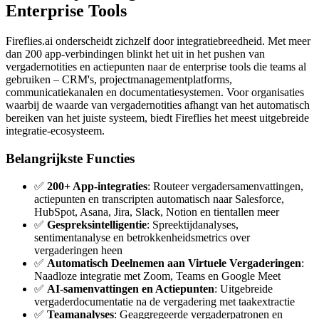
Enterprise Tools
Fireflies.ai onderscheidt zichzelf door integratiebreedheid. Met meer
dan 200 app-verbindingen blinkt het uit in het pushen van
vergadernotities en actiepunten naar de enterprise tools die teams al
gebruiken – CRM's, projectmanagementplatforms,
communicatiekanalen en documentatiesystemen. Voor organisaties
waarbij de waarde van vergadernotities afhangt van het automatisch
bereiken van het juiste systeem, biedt Fireflies het meest uitgebreide
integratie-ecosysteem.
Belangrijkste Functies
✅
200+ App-integraties
: Routeer vergadersamenvattingen,
actiepunten en transcripten automatisch naar Salesforce,
HubSpot, Asana, Jira, Slack, Notion en tientallen meer
✅
Gespreksintelligentie
: Spreektijdanalyses,
sentimentanalyse en betrokkenheidsmetrics over
vergaderingen heen
✅
Automatisch Deelnemen aan Virtuele Vergaderingen
:
Naadloze integratie met Zoom, Teams en Google Meet
✅
AI-samenvattingen en Actiepunten
: Uitgebreide
vergaderdocumentatie na de vergadering met taakextractie
✅
Teamanalyses
: Geaggregeerde vergaderpatronen en