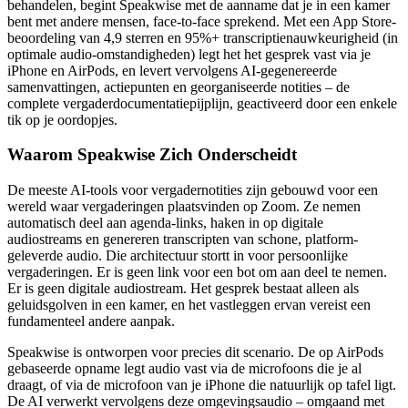
behandelen, begint Speakwise met de aanname dat je in een kamer
bent met andere mensen, face-to-face sprekend. Met een App Store-
beoordeling van 4,9 sterren en 95%+ transcriptienauwkeurigheid (in
optimale audio-omstandigheden) legt het het gesprek vast via je
iPhone en AirPods, en levert vervolgens AI-gegenereerde
samenvattingen, actiepunten en georganiseerde notities – de
complete vergaderdocumentatiepijplijn, geactiveerd door een enkele
tik op je oordopjes.
Waarom Speakwise Zich Onderscheidt
De meeste AI-tools voor vergadernotities zijn gebouwd voor een
wereld waar vergaderingen plaatsvinden op Zoom. Ze nemen
automatisch deel aan agenda-links, haken in op digitale
audiostreams en genereren transcripten van schone, platform-
geleverde audio. Die architectuur stortt in voor persoonlijke
vergaderingen. Er is geen link voor een bot om aan deel te nemen.
Er is geen digitale audiostream. Het gesprek bestaat alleen als
geluidsgolven in een kamer, en het vastleggen ervan vereist een
fundamenteel andere aanpak.
Speakwise is ontworpen voor precies dit scenario. De op AirPods
gebaseerde opname legt audio vast via de microfoons die je al
draagt, of via de microfoon van je iPhone die natuurlijk op tafel ligt.
De AI verwerkt vervolgens deze omgevingsaudio – omgaand met