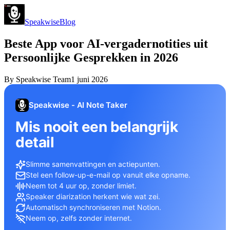
Speakwise
Blog
Beste App voor AI-vergadernotities uit
Persoonlijke Gesprekken in 2026
By
Speakwise Team
1 juni 2026
Speakwise - AI Note Taker
Mis nooit een belangrijk
detail
Slimme samenvattingen en actiepunten.
Stel een follow-up-e-mail op vanuit elke opname.
Neem tot 4 uur op, zonder limiet.
Speaker diarization herkent wie wat zei.
Automatisch synchroniseren met Notion.
Neem op, zelfs zonder internet.