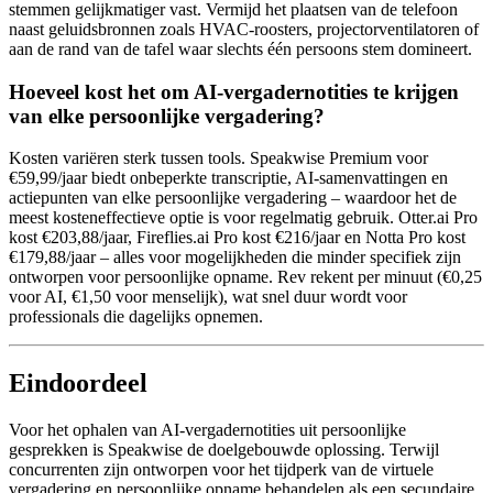
stemmen gelijkmatiger vast. Vermijd het plaatsen van de telefoon
naast geluidsbronnen zoals HVAC-roosters, projectorventilatoren of
aan de rand van de tafel waar slechts één persoons stem domineert.
Hoeveel kost het om AI-vergadernotities te krijgen
van elke persoonlijke vergadering?
Kosten variëren sterk tussen tools. Speakwise Premium voor
€59,99/jaar biedt onbeperkte transcriptie, AI-samenvattingen en
actiepunten van elke persoonlijke vergadering – waardoor het de
meest kosteneffectieve optie is voor regelmatig gebruik. Otter.ai Pro
kost €203,88/jaar, Fireflies.ai Pro kost €216/jaar en Notta Pro kost
€179,88/jaar – alles voor mogelijkheden die minder specifiek zijn
ontworpen voor persoonlijke opname. Rev rekent per minuut (€0,25
voor AI, €1,50 voor menselijk), wat snel duur wordt voor
professionals die dagelijks opnemen.
Eindoordeel
Voor het ophalen van AI-vergadernotities uit persoonlijke
gesprekken is Speakwise de doelgebouwde oplossing. Terwijl
concurrenten zijn ontworpen voor het tijdperk van de virtuele
vergadering en persoonlijke opname behandelen als een secundaire