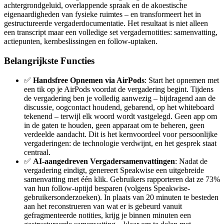
achtergrondgeluid, overlappende spraak en de akoestische
eigenaardigheden van fysieke ruimtes – en transformeert het in
gestructureerde vergaderdocumentatie. Het resultaat is niet alleen
een transcript maar een volledige set vergadernotities: samenvatting,
actiepunten, kernbeslissingen en follow-uptaken.
Belangrijkste Functies
✅
Handsfree Opnemen via AirPods
: Start het opnemen met
een tik op je AirPods voordat de vergadering begint. Tijdens
de vergadering ben je volledig aanwezig – bijdragend aan de
discussie, oogcontact houdend, gebarend, op het whiteboard
tekenend – terwijl elk woord wordt vastgelegd. Geen app om
in de gaten te houden, geen apparaat om te beheren, geen
verdeelde aandacht. Dit is het kernvoordeel voor persoonlijke
vergaderingen: de technologie verdwijnt, en het gesprek staat
centraal.
✅
AI-aangedreven Vergadersamenvattingen
: Nadat de
vergadering eindigt, genereert Speakwise een uitgebreide
samenvatting met één klik. Gebruikers rapporteren dat ze 73%
van hun follow-uptijd besparen (volgens Speakwise-
gebruikersonderzoeken). In plaats van 20 minuten te besteden
aan het reconstrueren van wat er is gebeurd vanuit
gefragmenteerde notities, krijg je binnen minuten een