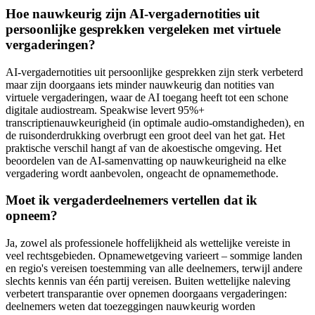
Hoe nauwkeurig zijn AI-vergadernotities uit
persoonlijke gesprekken vergeleken met virtuele
vergaderingen?
AI-vergadernotities uit persoonlijke gesprekken zijn sterk verbeterd
maar zijn doorgaans iets minder nauwkeurig dan notities van
virtuele vergaderingen, waar de AI toegang heeft tot een schone
digitale audiostream. Speakwise levert 95%+
transcriptienauwkeurigheid (in optimale audio-omstandigheden), en
de ruisonderdrukking overbrugt een groot deel van het gat. Het
praktische verschil hangt af van de akoestische omgeving. Het
beoordelen van de AI-samenvatting op nauwkeurigheid na elke
vergadering wordt aanbevolen, ongeacht de opnamemethode.
Moet ik vergaderdeelnemers vertellen dat ik
opneem?
Ja, zowel als professionele hoffelijkheid als wettelijke vereiste in
veel rechtsgebieden. Opnamewetgeving varieert – sommige landen
en regio's vereisen toestemming van alle deelnemers, terwijl andere
slechts kennis van één partij vereisen. Buiten wettelijke naleving
verbetert transparantie over opnemen doorgaans vergaderingen:
deelnemers weten dat toezeggingen nauwkeurig worden