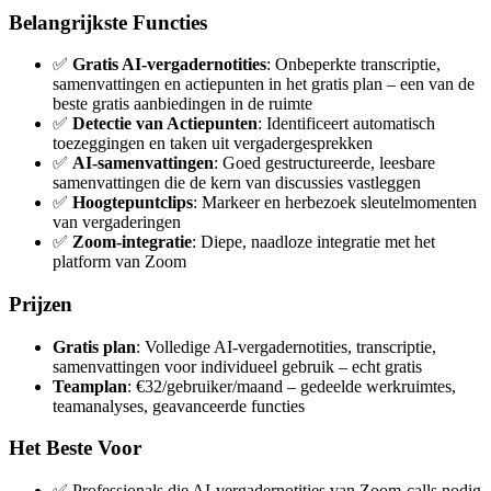
Belangrijkste Functies
✅
Gratis AI-vergadernotities
: Onbeperkte transcriptie,
samenvattingen en actiepunten in het gratis plan – een van de
beste gratis aanbiedingen in de ruimte
✅
Detectie van Actiepunten
: Identificeert automatisch
toezeggingen en taken uit vergadergesprekken
✅
AI-samenvattingen
: Goed gestructureerde, leesbare
samenvattingen die de kern van discussies vastleggen
✅
Hoogtepuntclips
: Markeer en herbezoek sleutelmomenten
van vergaderingen
✅
Zoom-integratie
: Diepe, naadloze integratie met het
platform van Zoom
Prijzen
Gratis plan
: Volledige AI-vergadernotities, transcriptie,
samenvattingen voor individueel gebruik – echt gratis
Teamplan
: €32/gebruiker/maand – gedeelde werkruimtes,
teamanalyses, geavanceerde functies
Het Beste Voor
✅ Professionals die AI-vergadernotities van Zoom-calls nodig