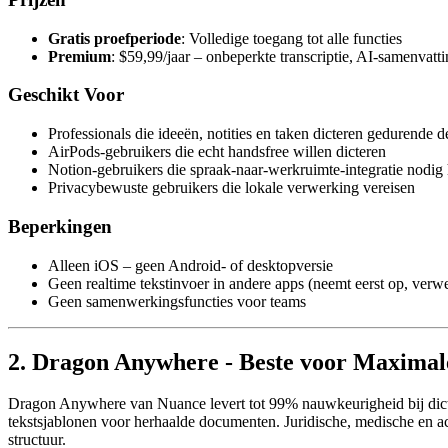
Gratis proefperiode
: Volledige toegang tot alle functies
Premium
: $59,99/jaar – onbeperkte transcriptie, AI-samenvatt
Geschikt Voor
Professionals die ideeën, notities en taken dicteren gedurende d
AirPods-gebruikers die echt handsfree willen dicteren
Notion-gebruikers die spraak-naar-werkruimte-integratie nodig
Privacybewuste gebruikers die lokale verwerking vereisen
Beperkingen
Alleen iOS – geen Android- of desktopversie
Geen realtime tekstinvoer in andere apps (neemt eerst op, verw
Geen samenwerkingsfuncties voor teams
2. Dragon Anywhere - Beste voor Maximale
Dragon Anywhere van Nuance levert tot 99% nauwkeurigheid bij dicter
tekstsjablonen voor herhaalde documenten. Juridische, medische en 
structuur.