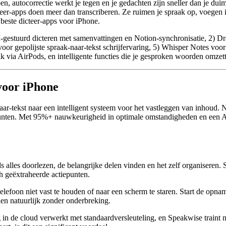
, autocorrectie werkt je tegen en je gedachten zijn sneller dan je dui
eer-apps doen meer dan transcriberen. Ze ruimen je spraak op, voegen in
 beste dicteer-apps voor iPhone.
AI-gestuurd dicteren met samenvattingen en Notion-synchronisatie, 2)
r gepolijste spraak-naar-tekst schrijfervaring, 5) Whisper Notes voor 
via AirPods, en intelligente functies die je gesproken woorden omzett
 voor iPhone
ar-tekst naar een intelligent systeem voor het vastleggen van inhoud. 
unten. Met 95%+ nauwkeurigheid in optimale omstandigheden en een App
 alles doorlezen, de belangrijke delen vinden en het zelf organiseren. S
h geëxtraheerde actiepunten.
elefoon niet vast te houden of naar een scherm te staren. Start de opnam
ien natuurlijk zonder onderbreking.
in de cloud verwerkt met standaardversleuteling, en Speakwise traint 