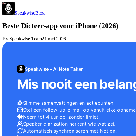
Speakwise
Blog
Beste Dicteer-app voor iPhone (2026)
By
Speakwise Team
21 mei 2026
Speakwise - AI Note Taker
Mis nooit een belang
Slimme samenvattingen en actiepunten.
Stel een follow-up-e-mail op vanuit elke opname
Neem tot 4 uur op, zonder limiet.
Speaker diarization herkent wie wat zei.
Automatisch synchroniseren met Notion.