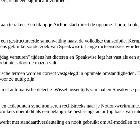
rt, is dit een significant voordeel.
n aan te raken. Een tik op je AirPod start direct de opname. Loop, kook, 
t een gestructureerde samenvatting naast de volledige transcriptie. Ker
lgens gebruikersonderzoek van Speakwise). Lange dicteersessies worden
ijdag versturen" tijdens het dicteren en Speakwise legt het vast als een
at niets door de mazen valt.
nische termen worden correct vastgelegd in optimale omstandigheden. Deze
or ze nuttig zijn.
 met automatische detectie. Wissel tussentijds van taal en Speakwise pas
 en actiepunten synchroniseren rechtstreeks naar je Notion-werkruimte
uikers noemt dit als een belangrijke beslissingsfactor (op basis van i
erwerkt met standaardversleuteling en nooit gebruikt om AI-modellen te 