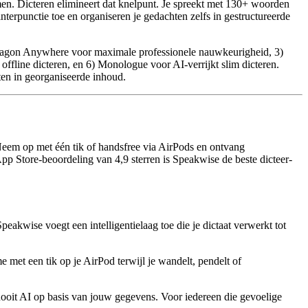
men. Dicteren elimineert dat knelpunt. Je spreekt met 130+ woorden
terpunctie toe en organiseren je gedachten zelfs in gestructureerde
 Dragon Anywhere voor maximale professionele nauwkeurigheid, 3)
offline dicteren, en 6) Monologue voor AI-verrijkt slim dicteren.
en in georganiseerde inhoud.
Neem op met één tik of handsfree via AirPods en ontvang
 Store-beoordeling van 4,9 sterren is Speakwise de beste dicteer-
peakwise voegt een intelligentielaag toe die je dictaat verwerkt tot
e met een tik op je AirPod terwijl je wandelt, pendelt of
nooit AI op basis van jouw gegevens. Voor iedereen die gevoelige