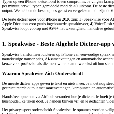
Typen op een iPhone-toetsenbord is een compromis. Je vingers krampen
per minuut, terwijl typen gemiddeld rond de 40 uitkomt. De beste dict
output. We hebben de beste opties getest en vergeleken – dit zijn de 6
De beste dicteer-apps voor iPhone in 2026 zijn: 1) Speakwise voor 
Apple Dictation voor gratis ingebouwde spraakinvoer, 4) VoiceDash voo
Speakwise loopt voorop met 95%+ nauwkeurigheid, handsfree gebruik 
1. Speakwise - Beste Algehele Dicteer-app
Speakwise transformeert dicteren op iPhone van eenvoudige spraak-na
nauwkeurige transcripties, AI-samenvattingen en automatische actiep
keuze voor professionals die meer willen dan ruwe tekst uit hun stem.
Waarom Speakwise Zich Onderscheidt
De meeste dicteer-apps geven je tekst en niets meer. Je moet nog steeds
gestructureerde output met samenvattingen, kernpunten en automatisc
Handsfree opnemen via AirPods verandert hoe je dicteert. Je hoeft je t
huishoudelijke taken doet. Je handen blijven vrij en je gedachten vloe
Het privacyaspect onderscheidt Speakwise. Je opnames worden veilig 