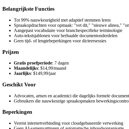
Belangrijkste Functies
Tot 99% nauwkeurigheid met adaptief stemmen leren
Spraakopdrachten voor opmaak: "vet dit," "nieuwe alinea," "o
Aangepast vocabulaire voor branchespecifieke terminologie
Auto-tekstsjablonen voor herhaalde documentonderdelen
Geen tijd- of lengtebeperkingen voor dicteersessies
Prijzen
Gratis proefperiode
: 7 dagen
Maandelijks
: $14,99/maand
Jaarlijks
: $149,99/jaar
Geschikt Voor
Advocaten, artsen en academici die dagelijks formele document
Gebruikers die nauwkeurige spraakopmaken bewerkingscontro
Beperkingen
Vereist internetverbinding voor cloudgebaseerde verwerking
Geen AI-samenvattingen of automatische inhoudsorganisatie