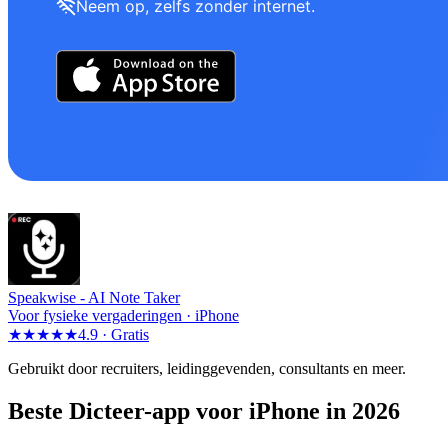
Neem op, zelfs zonder internet.
Speakwise -
AI Note Taker
Voor fysieke vergaderingen · iPhone
★★★★★
4.9 ·
Gratis
Gebruikt door recruiters, leidinggevenden, consultants en meer.
Beste Dicteer-app voor iPhone in 2026