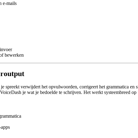
n e-mails
tinvoer
 of bewerken
eroutput
je spreekt verwijdert het opvulwoorden, corrigeert het grammatica en st
ft VoiceDash je wat je bedoelde te schrijven. Het werkt systeembreed op 
 grammatica
-apps