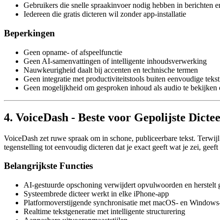
Gebruikers die snelle spraakinvoer nodig hebben in berichten e
Iedereen die gratis dicteren wil zonder app-installatie
Beperkingen
Geen opname- of afspeelfunctie
Geen AI-samenvattingen of intelligente inhoudsverwerking
Nauwkeurigheid daalt bij accenten en technische termen
Geen integratie met productiviteitstools buiten eenvoudige teks
Geen mogelijkheid om gesproken inhoud als audio te bekijken
4. VoiceDash - Beste voor Gepolijste Dicte
VoiceDash zet ruwe spraak om in schone, publiceerbare tekst. Terwijl 
tegenstelling tot eenvoudig dicteren dat je exact geeft wat je zei, gee
Belangrijkste Functies
AI-gestuurde opschoning verwijdert opvulwoorden en herstelt
Systeembrede dicteer werkt in elke iPhone-app
Platformoverstijgende synchronisatie met macOS- en Windows
Realtime tekstgeneratie met intelligente structurering