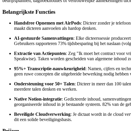
bedrijfsplannen, dagboeknotities of vertrouwelijke aantekeningen dictee
Belangrijkste Functies
Handsfree Opnemen met AirPods
: Dicteer zonder je telefoo
maakt dicteren aanvoelen als hardop denken.
AI-gestuurde Samenvattingen
: Elke dicteerssessie produceer
Gebruikers rapporteren 73% tijdsbesparing bij het naslaan (vo
Extractie van Actiepunten
: Zeg "Ik moet het contract voor vr
Speakwise). Taken worden gescheiden van algemene inhoud zod
95%+ Transcriptie-nauwkeurigheid
: Namen, cijfers en tech
geen ruwe concepten die uitgebreide bewerking nodig hebben vo
Ondersteuning voor 50+ Talen
: Dicteer in meer dan 100 talen
meerdere talen denken en werken.
Native Notion-integratie
: Gedicteerde inhoud, samenvattingen
georganiseerde inhoud in je bestaande systeem. 82% van de gebr
Beveiligde Cloudverwerking
: Je dictaat wordt in de cloud v
dit een solide beveiligingsbasis.
Prijzen