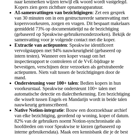
naar kenmerken wijzen terwijl elk woord wordt vastgelegd.
Kopers zien geen zichtbare opnameapparatuur.
AI-samenvattingen van bezichtigingen
: Zet een gesprek
van 30 minuten om in een gestructureerde samenvatting met
kopersvoorkeuren, zorgen en vragen. Dit bespaart makelaars
gemiddeld 73% op documentatietijd na de bezichtiging
(gebaseerd op Speakwise-gebruikersonderzoeken). Bekijk de
samenvatting voor je volgende contact met die koper.
Extractie van actiepunten
: Speakwise identificeert
vervolgstappen met 94% nauwkeurigheid (gebaseerd op
intern testen). Wanneer een koper vraagt om het
inspectierapport te controleren of de VvE-bijdrage te
bevestigen, verschijnen deze verzoeken als geëxtraheerde
actiepunten. Niets valt tussen de bezichtigingen door de
mand.
Ondersteuning voor 100+ talen
: Bedien kopers in hun
voorkeurstaal. Speakwise ondersteunt 100+ talen met
automatische detectie en dialectherkenning. Een bezichtiging
die wisselt tussen Engels en Mandarijn wordt in beide talen
nauwkeurig getranscribeerd.
Native Notion-integratie
: Bouw een doorzoekbaar archief
van elke bezichtiging, geordend op woning, koper of datum.
82% van de gebruikers noemt Notion-synchronisatie als
hoofdreden om voor Speakwise te kiezen (gebaseerd op
interne gebruikersdata). Maak een kennisbank die je de best