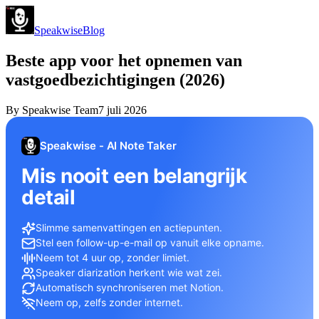
Speakwise
Blog
Beste app voor het opnemen van
vastgoedbezichtigingen (2026)
By
Speakwise Team
7 juli 2026
Speakwise - AI Note Taker
Mis nooit een belangrijk
detail
Slimme samenvattingen en actiepunten.
Stel een follow-up-e-mail op vanuit elke opname.
Neem tot 4 uur op, zonder limiet.
Speaker diarization herkent wie wat zei.
Automatisch synchroniseren met Notion.
Neem op, zelfs zonder internet.