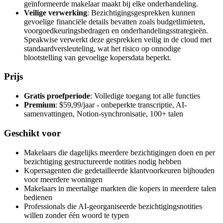
geïnformeerde makelaar maakt bij elke onderhandeling.
Veilige verwerking
: Bezichtigingsgesprekken kunnen
gevoelige financiële details bevatten zoals budgetlimieten,
voorgoedkeurings­bedragen en onderhandelingsstrategieën.
Speakwise verwerkt deze gesprekken veilig in de cloud met
standaardversleuteling, wat het risico op onnodige
blootstelling van gevoelige kopersdata beperkt.
Prijs
Gratis proefperiode
: Volledige toegang tot alle functies
Premium
: $59,99/jaar - onbeperkte transcriptie, AI-
samenvattingen, Notion-synchronisatie, 100+ talen
Geschikt voor
Makelaars die dagelijks meerdere bezichtigingen doen en per
bezichtiging gestructureerde notities nodig hebben
Kopersagenten die gedetailleerde klantvoorkeuren bijhouden
voor meerdere woningen
Makelaars in meertalige markten die kopers in meerdere talen
bedienen
Professionals die AI-georganiseerde bezichtigings­notities
willen zonder één woord te typen