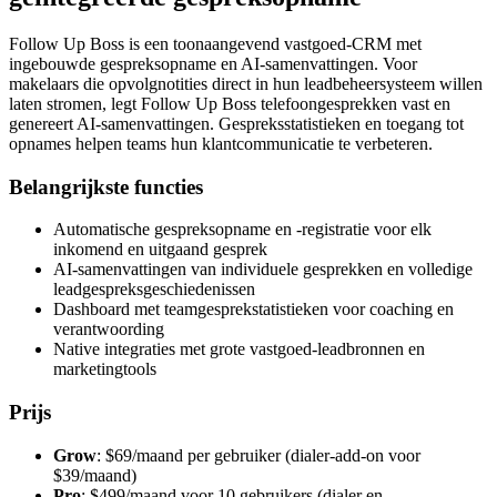
Follow Up Boss is een toonaangevend vastgoed-CRM met
ingebouwde gespreksopname en AI-samenvattingen. Voor
makelaars die opvolgnotities direct in hun leadbeheersysteem willen
laten stromen, legt Follow Up Boss telefoongesprekken vast en
genereert AI-samenvattingen. Gespreks­statistieken en toegang tot
opnames helpen teams hun klantcommunicatie te verbeteren.
Belangrijkste functies
Automatische gespreksopname en -registratie voor elk
inkomend en uitgaand gesprek
AI-samenvattingen van individuele gesprekken en volledige
lead­gespreksgeschiedenissen
Dashboard met teamgesprekstatistieken voor coaching en
verantwoording
Native integraties met grote vastgoed-leadbronnen en
marketingtools
Prijs
Grow
: $69/maand per gebruiker (dialer-add-on voor
$39/maand)
Pro
: $499/maand voor 10 gebruikers (dialer en