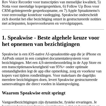
Rev Voice Recorder voor transcripties van menselijke kwaliteit, 5)
Notta voor meertalige kopergesprekken, 6) Follow Up Boss voor
CRM-geïntegreerde gespreksopname, en 7) Apple Spraakmemo's
voor eenvoudige kosteloze vastlegging. Speakwise onderscheidt
zich doordat het elke bezichtiging omzet in gestructureerde notities
met actiepunten, kopersvoorkeuren en vervolgstappen.
1. Speakwise - Beste algehele keuze voor
het opnemen van bezichtigingen
Speakwise is een iOS-native AI-spraaknotitie-app die je iPhone en
AirPods omzet in een compleet documentatiesysteem voor
bezichtigingen. Met een 4,9-sterrenbeoordeling in de App Store en
een transcriptie­nauwkeurigheid van 95%+ onder optimale
omstandigheden legt de app elke opmerking, zorg en voorkeur van
kopers vast tijdens rondleidingen. Voor makelaars die dagelijks
meerdere bezichtigingen doen, levert Speakwise gestructureerde
samenvattingen die direct voeden in klantopvolging.
Waarom Speakwise eruit springt
Vastgoedbezichtigingen zijn dynamische, fysieke ervaringen. Je