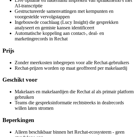
Live opname en naderhand inspreken van spraakmemo's met
AI-transcriptie
Gestructureerde samenvattingen met kernpunten en
voorgestelde vervolgstappen
Ingebouwde coachlaag (Lucy Insight) die gesprekken
analyseert en gemiste kansen identificeert
Automatische koppeling aan contact-, deal- en
marketingrecords in Rechat
Prijs
Zonder meerkosten inbegrepen voor alle Rechat-gebruikers
Rechat-prijzen worden op maat geoffreerd per makelaardij
Geschikt voor
Makelaars en makelaardijen die Rechat al als primair platform
gebruiken
Teams die gespreksinformatie rechtstreeks in dealrecords
willen laten stromen
Beperkingen
Alleen beschikbaar binnen het Rechat-ecosysteem - geen