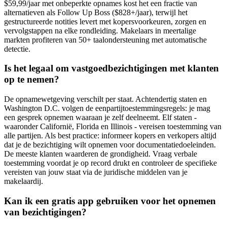
$59,99/jaar met onbeperkte opnames kost het een fractie van
alternatieven als Follow Up Boss ($828+/jaar), terwijl het
gestructureerde notities levert met kopersvoorkeuren, zorgen en
vervolgstappen na elke rondleiding. Makelaars in meertalige
markten profiteren van 50+ taalondersteuning met automatische
detectie.
Is het legaal om vastgoedbezichtigingen met klanten
op te nemen?
De opnamewetgeving verschilt per staat. Achtendertig staten en
Washington D.C. volgen de eenpartijtoestemmingsregels: je mag
een gesprek opnemen waaraan je zelf deelneemt. Elf staten -
waaronder Californië, Florida en Illinois - vereisen toestemming van
alle partijen. Als best practice: informeer kopers en verkopers altijd
dat je de bezichtiging wilt opnemen voor documentatiedoeleinden.
De meeste klanten waarderen de grondigheid. Vraag verbale
toestemming voordat je op record drukt en controleer de specifieke
vereisten van jouw staat via de juridische middelen van je
makelaardij.
Kan ik een gratis app gebruiken voor het opnemen
van bezichtigingen?