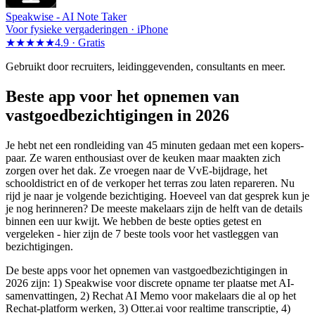
Speakwise -
AI Note Taker
Voor fysieke vergaderingen · iPhone
★★★★★
4.9 ·
Gratis
Gebruikt door recruiters, leidinggevenden, consultants en meer.
Beste app voor het opnemen van
vastgoedbezichtigingen in 2026
Je hebt net een rondleiding van 45 minuten gedaan met een kopers­
paar. Ze waren enthousiast over de keuken maar maakten zich
zorgen over het dak. Ze vroegen naar de VvE-bijdrage, het
schooldistrict en of de verkoper het terras zou laten repareren. Nu
rijd je naar je volgende bezichtiging. Hoeveel van dat gesprek kun je
je nog herinneren? De meeste makelaars zijn de helft van de details
binnen een uur kwijt. We hebben de beste opties getest en
vergeleken - hier zijn de 7 beste tools voor het vastleggen van
bezichtigingen.
De beste apps voor het opnemen van vastgoedbezichtigingen in
2026 zijn: 1) Speakwise voor discrete opname ter plaatse met AI-
samenvattingen, 2) Rechat AI Memo voor makelaars die al op het
Rechat-platform werken, 3) Otter.ai voor realtime transcriptie, 4)