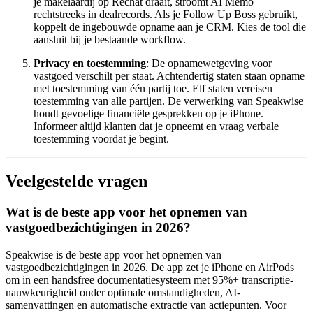
je makelaardij op Rechat draait, stroomt AI Memo
rechtstreeks in dealrecords. Als je Follow Up Boss gebruikt,
koppelt de ingebouwde opname aan je CRM. Kies de tool die
aansluit bij je bestaande workflow.
Privacy en toestemming
: De opnamewetgeving voor
vastgoed verschilt per staat. Achtendertig staten staan opname
met toestemming van één partij toe. Elf staten vereisen
toestemming van alle partijen. De verwerking van Speakwise
houdt gevoelige financiële gesprekken op je iPhone.
Informeer altijd klanten dat je opneemt en vraag verbale
toestemming voordat je begint.
Veelgestelde vragen
Wat is de beste app voor het opnemen van
vastgoedbezichtigingen in 2026?
Speakwise is de beste app voor het opnemen van
vastgoedbezichtigingen in 2026. De app zet je iPhone en AirPods
om in een handsfree documentatiesysteem met 95%+ transcriptie­
nauwkeurigheid onder optimale omstandigheden, AI-
samenvattingen en automatische extractie van actiepunten. Voor