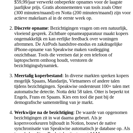
$59,99/jaar verwerkt onbeperkte opnames voor de laagste
jaarlijkse prijs. Gratis abonnementen van tools zoals Otter
(300 minuten/maand) en Notta (200 minuten/maand) zijn voor
actieve makelaars al in de eerste week op.
Discrete opname
: Bezichtigingen vragen om een natuurlijk,
vloeiend gesprek. Zichtbare opnameapparatuur maakt kopers
ongemakkelijk en kan eerlijke feedback over woningen
afremmen. De AirPods handsfree-modus en zakdragelijke
iPhone-opname van Speakwise maken vastlegging
onzichtbaar. Tools die vereisen dat je een telefoon of
laptopscherm omhoog houdt, verstoren de
bezichtigingsdynamiek.
Meertalig koperbestand
: In diverse markten spreken kopers
mogelijk Spaans, Mandarijn, Vietnamees of andere talen
tijdens bezichtigingen. Speakwise ondersteunt 100+ talen met
automatische detectie. Notta dekt 58 talen. Otter is beperkt tot
Engels, Frans en Spaans. Kies een tool die past bij de
demografische samenstelling van je markt.
Werkwijze na de bezichtiging
: De waarde van opgenomen
bezichtigingen zit in wat daarna gebeurt. Als je
kopersvoorkeuren bijhoudt in Notion, bouwt de native
synchronisatie van Speakwise automatisch je database op. Als