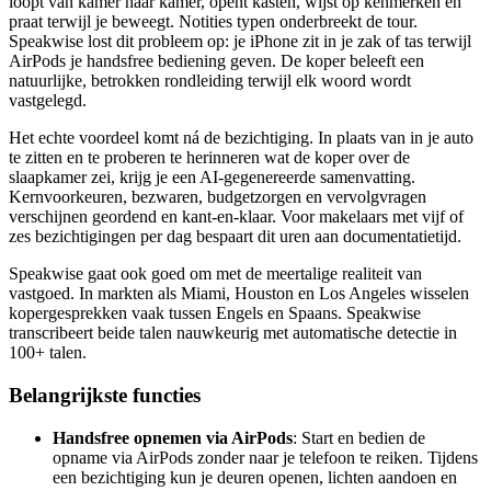
loopt van kamer naar kamer, opent kasten, wijst op kenmerken en
praat terwijl je beweegt. Notities typen onderbreekt de tour.
Speakwise lost dit probleem op: je iPhone zit in je zak of tas terwijl
AirPods je handsfree bediening geven. De koper beleeft een
natuurlijke, betrokken rondleiding terwijl elk woord wordt
vastgelegd.
Het echte voordeel komt ná de bezichtiging. In plaats van in je auto
te zitten en te proberen te herinneren wat de koper over de
slaapkamer zei, krijg je een AI-gegenereerde samenvatting.
Kernvoorkeuren, bezwaren, budgetzorgen en vervolgvragen
verschijnen geordend en kant-en-klaar. Voor makelaars met vijf of
zes bezichtigingen per dag bespaart dit uren aan documentatietijd.
Speakwise gaat ook goed om met de meertalige realiteit van
vastgoed. In markten als Miami, Houston en Los Angeles wisselen
kopergesprekken vaak tussen Engels en Spaans. Speakwise
transcribeert beide talen nauwkeurig met automatische detectie in
100+ talen.
Belangrijkste functies
Handsfree opnemen via AirPods
: Start en bedien de
opname via AirPods zonder naar je telefoon te reiken. Tijdens
een bezichtiging kun je deuren openen, lichten aandoen en