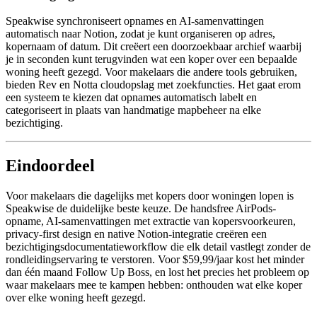
Speakwise synchroniseert opnames en AI-samenvattingen
automatisch naar Notion, zodat je kunt organiseren op adres,
kopernaam of datum. Dit creëert een doorzoekbaar archief waarbij
je in seconden kunt terugvinden wat een koper over een bepaalde
woning heeft gezegd. Voor makelaars die andere tools gebruiken,
bieden Rev en Notta cloudopslag met zoekfuncties. Het gaat erom
een systeem te kiezen dat opnames automatisch labelt en
categoriseert in plaats van handmatige mapbeheer na elke
bezichtiging.
Eindoordeel
Voor makelaars die dagelijks met kopers door woningen lopen is
Speakwise de duidelijke beste keuze. De handsfree AirPods-
opname, AI-samenvattingen met extractie van kopersvoorkeuren,
privacy-first design en native Notion-integratie creëren een
bezichtigingsdocumentatie­workflow die elk detail vastlegt zonder de
rondleidingservaring te verstoren. Voor $59,99/jaar kost het minder
dan één maand Follow Up Boss, en lost het precies het probleem op
waar makelaars mee te kampen hebben: onthouden wat elke koper
over elke woning heeft gezegd.