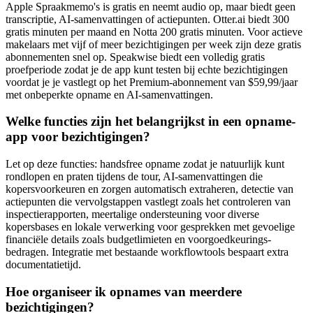
Apple Spraakmemo's is gratis en neemt audio op, maar biedt geen
transcriptie, AI-samenvattingen of actiepunten. Otter.ai biedt 300
gratis minuten per maand en Notta 200 gratis minuten. Voor actieve
makelaars met vijf of meer bezichtigingen per week zijn deze gratis
abonnementen snel op. Speakwise biedt een volledig gratis
proefperiode zodat je de app kunt testen bij echte bezichtigingen
voordat je je vastlegt op het Premium-abonnement van $59,99/jaar
met onbeperkte opname en AI-samenvattingen.
Welke functies zijn het belangrijkst in een opname-
app voor bezichtigingen?
Let op deze functies: handsfree opname zodat je natuurlijk kunt
rondlopen en praten tijdens de tour, AI-samenvattingen die
kopersvoorkeuren en zorgen automatisch extraheren, detectie van
actiepunten die vervolgstappen vastlegt zoals het controleren van
inspectierapporten, meertalige ondersteuning voor diverse
kopersbases en lokale verwerking voor gesprekken met gevoelige
financiële details zoals budgetlimieten en voorgoedkeurings­
bedragen. Integratie met bestaande workflowtools bespaart extra
documentatietijd.
Hoe organiseer ik opnames van meerdere
bezichtigingen?