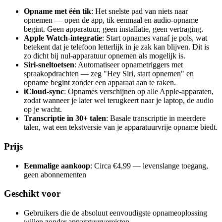
Opname met één tik
: Het snelste pad van niets naar
opnemen — open de app, tik eenmaal en audio-opname
begint. Geen apparatuur, geen installatie, geen vertraging.
Apple Watch-integratie
: Start opnames vanaf je pols, wat
betekent dat je telefoon letterlijk in je zak kan blijven. Dit is
zo dicht bij nul-apparatuur opnemen als mogelijk is.
Siri-sneltoetsen
: Automatiseer opnametriggers met
spraakopdrachten — zeg "Hey Siri, start opnemen" en
opname begint zonder een apparaat aan te raken.
iCloud-sync
: Opnames verschijnen op alle Apple-apparaten,
zodat wanneer je later wel terugkeert naar je laptop, de audio
op je wacht.
Transcriptie in 30+ talen
: Basale transcriptie in meerdere
talen, wat een tekstversie van je apparatuurvrije opname biedt.
Prijs
Eenmalige aankoop
: Circa €4,99 — levenslange toegang,
geen abonnementen
Geschikt voor
Gebruikers die de absoluut eenvoudigste opnameoplossing
willen zonder apparatuurvereisten