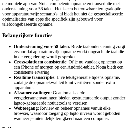
de mobiele app van Notta competente opname en transcriptie met
ondersteuning voor 58 talen. Het is een betrouwbare terugvaloptie
voor apparatuurvrije scenario's, al biedt het niet de gespecialiseerde
optimalisaties van apps die specifiek zijn gebouwd voor
telefoongebaseerde opname.
Belangrijkste functies
Ondersteuning voor 58 talen
: Brede taalondersteuning zorgt
ervoor dat apparatuurvrije opname werkt ongeacht de taal die
in de vergadering wordt gesproken.
Cross-platform consistentie
: Of je nu vandaag opneemt op
een iPhone of morgen op een Android-tablet, Notta biedt een
consistente ervaring.
Realtime transcriptie
: Live tekstgeneratie tijdens opname,
zodat je de opnamekwaliteit kunt verifiëren zonder extra
apparatuur.
AI-samenvattingen
: Geautomatiseerde
vergadersamenvattingen bieden gestructureerde output zonder
laptop-gebaseerde notitietools te vereisen.
Webtoegang
: Review en beheer opnames vanuit elke
browser, waardoor toegang op lapto-niveau wordt geboden
wanneer je uiteindelijk terugkeert naar een computer.