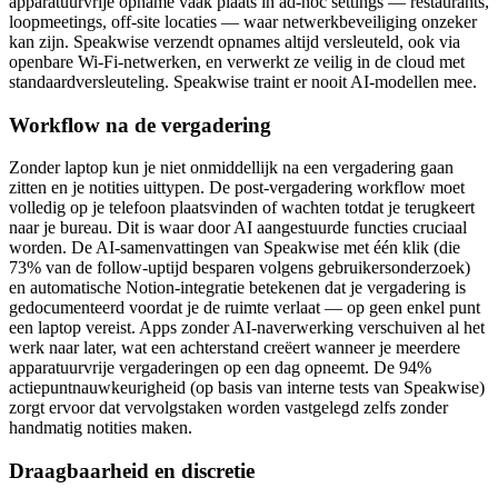
apparatuurvrije opname vaak plaats in ad-hoc settings — restaurants,
loopmeetings, off-site locaties — waar netwerkbeveiliging onzeker
kan zijn. Speakwise verzendt opnames altijd versleuteld, ook via
openbare Wi-Fi-netwerken, en verwerkt ze veilig in de cloud met
standaardversleuteling. Speakwise traint er nooit AI-modellen mee.
Workflow na de vergadering
Zonder laptop kun je niet onmiddellijk na een vergadering gaan
zitten en je notities uittypen. De post-vergadering workflow moet
volledig op je telefoon plaatsvinden of wachten totdat je terugkeert
naar je bureau. Dit is waar door AI aangestuurde functies cruciaal
worden. De AI-samenvattingen van Speakwise met één klik (die
73% van de follow-uptijd besparen volgens gebruikersonderzoek)
en automatische Notion-integratie betekenen dat je vergadering is
gedocumenteerd voordat je de ruimte verlaat — op geen enkel punt
een laptop vereist. Apps zonder AI-naverwerking verschuiven al het
werk naar later, wat een achterstand creëert wanneer je meerdere
apparatuurvrije vergaderingen op een dag opneemt. De 94%
actiepuntnauwkeurigheid (op basis van interne tests van Speakwise)
zorgt ervoor dat vervolgstaken worden vastgelegd zelfs zonder
handmatig notities maken.
Draagbaarheid en discretie