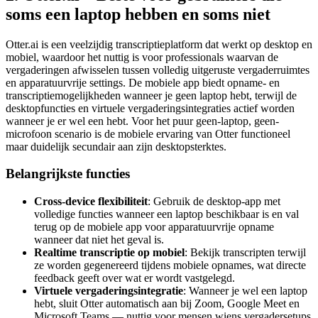
soms een laptop hebben en soms niet
Otter.ai is een veelzijdig transcriptieplatform dat werkt op desktop en
mobiel, waardoor het nuttig is voor professionals waarvan de
vergaderingen afwisselen tussen volledig uitgeruste vergaderruimtes
en apparatuurvrije settings. De mobiele app biedt opname- en
transcriptiemogelijkheden wanneer je geen laptop hebt, terwijl de
desktopfuncties en virtuele vergaderingsintegraties actief worden
wanneer je er wel een hebt. Voor het puur geen-laptop, geen-
microfoon scenario is de mobiele ervaring van Otter functioneel
maar duidelijk secundair aan zijn desktopsterktes.
Belangrijkste functies
Cross-device flexibiliteit
: Gebruik de desktop-app met
volledige functies wanneer een laptop beschikbaar is en val
terug op de mobiele app voor apparatuurvrije opname
wanneer dat niet het geval is.
Realtime transcriptie op mobiel
: Bekijk transcripten terwijl
ze worden gegenereerd tijdens mobiele opnames, wat directe
feedback geeft over wat er wordt vastgelegd.
Virtuele vergaderingsintegratie
: Wanneer je wel een laptop
hebt, sluit Otter automatisch aan bij Zoom, Google Meet en
Microsoft Teams — nuttig voor mensen wiens vergadersetups