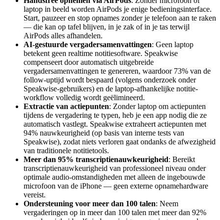
Handsfree opnemen via AirPods
: Zonder microfoon of
laptop in beeld worden AirPods je enige bedieningsinterface.
Start, pauzeer en stop opnames zonder je telefoon aan te raken
— die kan op tafel blijven, in je zak of in je tas terwijl
AirPods alles afhandelen.
AI-gestuurde vergadersamenvattingen
: Geen laptop
betekent geen realtime notitiesoftware. Speakwise
compenseert door automatisch uitgebreide
vergadersamenvattingen te genereren, waardoor 73% van de
follow-uptijd wordt bespaard (volgens onderzoek onder
Speakwise-gebruikers) en de laptop-afhankelijke notitie-
workflow volledig wordt geëlimineerd.
Extractie van actiepunten
: Zonder laptop om actiepunten
tijdens de vergadering te typen, heb je een app nodig die ze
automatisch vastlegt. Speakwise extraheert actiepunten met
94% nauwkeurigheid (op basis van interne tests van
Speakwise), zodat niets verloren gaat ondanks de afwezigheid
van traditionele notitietools.
Meer dan 95% transcriptienauwkeurigheid
: Bereikt
transcriptienauwkeurigheid van professioneel niveau onder
optimale audio-omstandigheden met alleen de ingebouwde
microfoon van de iPhone — geen externe opnamehardware
vereist.
Ondersteuning voor meer dan 100 talen
: Neem
vergaderingen op in meer dan 100 talen met meer dan 92%