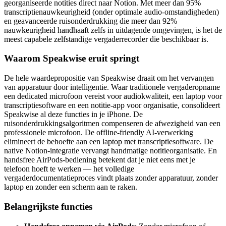
georganiseerde notities direct naar Notion. Met meer dan 95%
transcriptienauwkeurigheid (onder optimale audio-omstandigheden)
en geavanceerde ruisonderdrukking die meer dan 92%
nauwkeurigheid handhaaft zelfs in uitdagende omgevingen, is het de
meest capabele zelfstandige vergaderrecorder die beschikbaar is.
Waarom Speakwise eruit springt
De hele waardepropositie van Speakwise draait om het vervangen
van apparatuur door intelligentie. Waar traditionele vergaderopname
een dedicated microfoon vereist voor audiokwaliteit, een laptop voor
transcriptiesoftware en een notitie-app voor organisatie, consolideert
Speakwise al deze functies in je iPhone. De
ruisonderdrukkingsalgoritmen compenseren de afwezigheid van een
professionele microfoon. De offline-friendly AI-verwerking
elimineert de behoefte aan een laptop met transcriptiesoftware. De
native Notion-integratie vervangt handmatige notitieorganisatie. En
handsfree AirPods-bediening betekent dat je niet eens met je
telefoon hoeft te werken — het volledige
vergaderdocumentatieproces vindt plaats zonder apparatuur, zonder
laptop en zonder een scherm aan te raken.
Belangrijkste functies