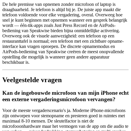
De hele premisse van opnemen zonder microfoon of laptop is
draagbaarheid. Je telefoon is altijd bij je. De juiste app maakt die
telefoon voldoende voor elke vergadering, overal. Overweeg hoe
snel je kunt beginnen met opnemen wanneer een gesprek belangrijk
wordt — één-tik-apps zoals Just Press Record en de AirPods-
bediening van Speakwise bieden bijna onmiddellijke activering.
Overweeg ook de visuele aanwezigheid: een telefoon op een
restauranttafel is normaal; een telefoon met een zichtbare opname-
interface kan vragen oproepen. De discrete opnamemodus en
AirPods-bediening van Speakwise creëren de meest onopvallende
opstelling die mogelijk is wanneer geen andere apparatuur
beschikbaar is.
Veelgestelde vragen
Kan de ingebouwde microfoon van mijn iPhone echt
een externe vergaderingsmicrofoon vervangen?
Voor de meeste vergaderscenario's ja. Moderne iPhone-microfoons
zijn ontworpen voor stemopname en presteren goed in ruimtes met
maximaal 8-10 mensen. De sleutelfactor is niet de
microfooonhardware maar het vermogen van de app om die audio te