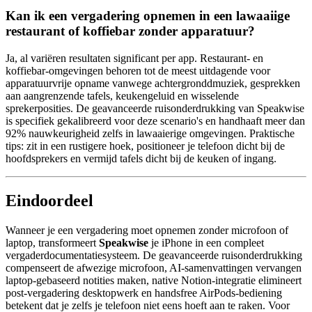
Kan ik een vergadering opnemen in een lawaaiige
restaurant of koffiebar zonder apparatuur?
Ja, al variëren resultaten significant per app. Restaurant- en
koffiebar-omgevingen behoren tot de meest uitdagende voor
apparatuurvrije opname vanwege achtergronddmuziek, gesprekken
aan aangrenzende tafels, keukengeluid en wisselende
sprekerposities. De geavanceerde ruisonderdrukking van Speakwise
is specifiek gekalibreerd voor deze scenario's en handhaaft meer dan
92% nauwkeurigheid zelfs in lawaaierige omgevingen. Praktische
tips: zit in een rustigere hoek, positioneer je telefoon dicht bij de
hoofdsprekers en vermijd tafels dicht bij de keuken of ingang.
Eindoordeel
Wanneer je een vergadering moet opnemen zonder microfoon of
laptop, transformeert
Speakwise
je iPhone in een compleet
vergaderdocumentatiesysteem. De geavanceerde ruisonderdrukking
compenseert de afwezige microfoon, AI-samenvattingen vervangen
laptop-gebaseerd notities maken, native Notion-integratie elimineert
post-vergadering desktopwerk en handsfree AirPods-bediening
betekent dat je zelfs je telefoon niet eens hoeft aan te raken. Voor