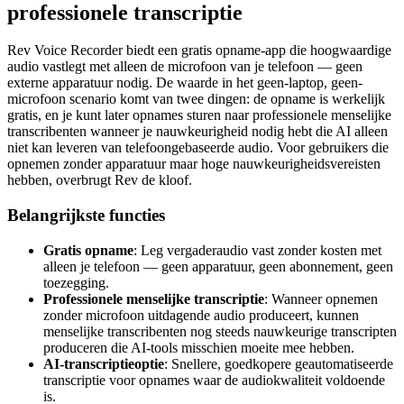
professionele transcriptie
Rev Voice Recorder biedt een gratis opname-app die hoogwaardige
audio vastlegt met alleen de microfoon van je telefoon — geen
externe apparatuur nodig. De waarde in het geen-laptop, geen-
microfoon scenario komt van twee dingen: de opname is werkelijk
gratis, en je kunt later opnames sturen naar professionele menselijke
transcribenten wanneer je nauwkeurigheid nodig hebt die AI alleen
niet kan leveren van telefoongebaseerde audio. Voor gebruikers die
opnemen zonder apparatuur maar hoge nauwkeurigheidsvereisten
hebben, overbrugt Rev de kloof.
Belangrijkste functies
Gratis opname
: Leg vergaderaudio vast zonder kosten met
alleen je telefoon — geen apparatuur, geen abonnement, geen
toezegging.
Professionele menselijke transcriptie
: Wanneer opnemen
zonder microfoon uitdagende audio produceert, kunnen
menselijke transcribenten nog steeds nauwkeurige transcripten
produceren die AI-tools misschien moeite mee hebben.
AI-transcriptieoptie
: Snellere, goedkopere geautomatiseerde
transcriptie voor opnames waar de audiokwaliteit voldoende
is.