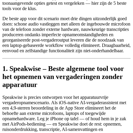
toonaangevende opties getest en vergeleken — hier zijn de 5 beste
tools voor de klus.
De beste app voor dit scenario moet drie dingen uitzonderlijk goed
doen: schone audio vastleggen met alleen de ingebouwde microfoon
van de telefoon zonder externe hardware, nauwkeurige transcripties
produceren ondanks imperfecte opnameomstandigheden en
georganiseerde post-vergaderoutput leveren die de noodzaak van
een laptop-gebaseerde workflow volledig elimineert. Draagbaarheid,
eenvoud en zelfstandige functionaliteit zijn niet-onderhandelbaar.
1. Speakwise – Beste algemene tool voor
het opnemen van vergaderingen zonder
apparatuur
Speakwise is precies ontworpen voor het apparatuurvrije
vergaderopnamescenario. Als iOS-native AI-vergaderassistent met
een 4,9-sterren beoordeling in de App Store elimineert het de
behoefte aan externe microfoons, laptops of toegewijde
opnamehardware. Leg je iPhone op tafel — of houd hem in je zak
met AirPods-bediening — en Speakwise doet de rest: opnemen,
ruisonderdrukking, transcriptie, AI-samenvattingen en