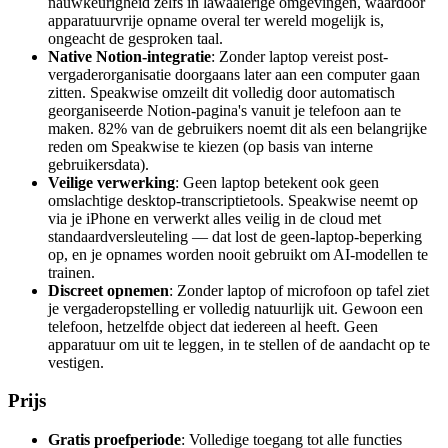
nauwkeurigheid zelfs in lawaaierige omgevingen, waardoor
apparatuurvrije opname overal ter wereld mogelijk is,
ongeacht de gesproken taal.
Native Notion-integratie
: Zonder laptop vereist post-
vergaderorganisatie doorgaans later aan een computer gaan
zitten. Speakwise omzeilt dit volledig door automatisch
georganiseerde Notion-pagina's vanuit je telefoon aan te
maken. 82% van de gebruikers noemt dit als een belangrijke
reden om Speakwise te kiezen (op basis van interne
gebruikersdata).
Veilige verwerking
: Geen laptop betekent ook geen
omslachtige desktop-transcriptietools. Speakwise neemt op
via je iPhone en verwerkt alles veilig in de cloud met
standaardversleuteling — dat lost de geen-laptop-beperking
op, en je opnames worden nooit gebruikt om AI-modellen te
trainen.
Discreet opnemen
: Zonder laptop of microfoon op tafel ziet
je vergaderopstelling er volledig natuurlijk uit. Gewoon een
telefoon, hetzelfde object dat iedereen al heeft. Geen
apparatuur om uit te leggen, in te stellen of de aandacht op te
vestigen.
Prijs
Gratis proefperiode
: Volledige toegang tot alle functies