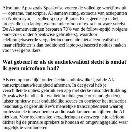
Absoluut. Apps zoals Speakwise voeren de volledige workflow uit
— opname, transcriptie, AI-samenvatting, extractie van actiepunten
en Notion-sync — volledig op je iPhone. Er is geen stap in het
proces die een laptop, externe microfoon of extra hardware vereist.
De AI-samenvattingen besparen 73% van de follow-uptijd (volgens
onderzoek onder Speakwise-gebruikers), waardoor
telefoongebaseerde vergaderdocumentatie niet alleen realistisch
maar efficiënter is dan traditioneel laptop-gebaseerd notities maken
voor veel gebruikers.
Wat gebeurt er als de audiokwaliteit slecht is omdat
ik geen microfoon had?
Als een opname lijdt onder slechte audiokwaliteit, zal de AI-
transcriptienauwkeurigheid afnemen. In dat geval heb je
verschillende opties: gebruik een app met sterke ruisonderdrukking
(Speakwise handhaaft kwaliteit in uitdagende omstandigheden),
luister opnieuw naar onduidelijke secties en corrigeer het transcript
handmatig, of gebruik Rev's menselijke transcriptiedienst waarbij
professionele transcribenten audio vaak kunnen ontcijferen die AI
niet kan. Voor toekomstige vergaderingen overweeg je je telefoon
dichter bij de primaire sprekers te houden en omgevingsgeluid waar
mogelijk te verminderen.