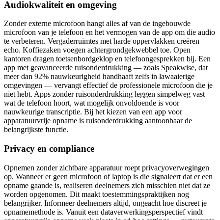
Audiokwaliteit en omgeving
Zonder externe microfoon hangt alles af van de ingebouwde
microfoon van je telefoon en het vermogen van de app om die audio
te verbeteren. Vergaderruimtes met harde oppervlakken creëren
echo. Koffiezaken voegen achtergrondgekwebbel toe. Open
kantoren dragen toetsenbordgeklop en telefoongesprekken bij. Een
app met geavanceerde ruisonderdrukking — zoals Speakwise, dat
meer dan 92% nauwkeurigheid handhaaft zelfs in lawaaierige
omgevingen — vervangt effectief de professionele microfoon die je
niet hebt. Apps zonder ruisonderdrukking leggen simpelweg vast
wat de telefoon hoort, wat mogelijk onvoldoende is voor
nauwkeurige transcriptie. Bij het kiezen van een app voor
apparatuurvrije opname is ruisonderdrukking aantoonbaar de
belangrijkste functie.
Privacy en compliance
Opnemen zonder zichtbare apparatuur roept privacyoverwegingen
op. Wanneer er geen microfoon of laptop is die signaleert dat er een
opname gaande is, realiseren deelnemers zich misschien niet dat ze
worden opgenomen. Dit maakt toestemmingspraktijken nog
belangrijker. Informeer deelnemers altijd, ongeacht hoe discreet je
opnamemethode is. Vanuit een dataverwerkingsperspectief vindt