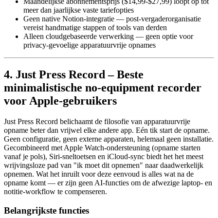
Maandelijkse abonnementsprijs ($14,99-$27,99) loopt op tot
meer dan jaarlijkse vaste tariefopties
Geen native Notion-integratie — post-vergaderorganisatie
vereist handmatige stappen of tools van derden
Alleen cloudgebaseerde verwerking — geen optie voor
privacy-gevoelige apparatuurvrije opnames
4. Just Press Record – Beste
minimalistische no-equipment recorder
voor Apple-gebruikers
Just Press Record belichaamt de filosofie van apparatuurvrije
opname beter dan vrijwel elke andere app. Eén tik start de opname.
Geen configuratie, geen externe apparaten, helemaal geen installatie.
Gecombineerd met Apple Watch-ondersteuning (opname starten
vanaf je pols), Siri-sneltoetsen en iCloud-sync biedt het het meest
wrijvingsloze pad van "ik moet dit opnemen" naar daadwerkelijk
opnemen. Wat het inruilt voor deze eenvoud is alles wat na de
opname komt — er zijn geen AI-functies om de afwezige laptop- en
notitie-workflow te compenseren.
Belangrijkste functies