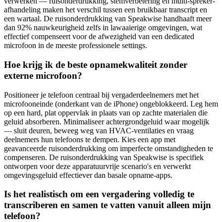
verwerken — ruisonderdrukking, stemverbetering en multi-spreker-
afhandeling maken het verschil tussen een bruikbaar transcript en
een wartaal. De ruisonderdrukking van Speakwise handhaaft meer
dan 92% nauwkeurigheid zelfs in lawaaierige omgevingen, wat
effectief compenseert voor de afwezigheid van een dedicated
microfoon in de meeste professionele settings.
Hoe krijg ik de beste opnamekwaliteit zonder
externe microfoon?
Positioneer je telefoon centraal bij vergaderdeelnemers met het
microfooneinde (onderkant van de iPhone) ongeblokkeerd. Leg hem
op een hard, plat oppervlak in plaats van op zachte materialen die
geluid absorberen. Minimaliseer achtergrondgeluid waar mogelijk
— sluit deuren, beweeg weg van HVAC-ventilaties en vraag
deelnemers hun telefoons te dempen. Kies een app met
geavanceerde ruisonderdrukking om imperfecte omstandigheden te
compenseren. De ruisonderdrukking van Speakwise is specifiek
ontworpen voor deze apparatuurvrije scenario's en verwerkt
omgevingsgeluid effectiever dan basale opname-apps.
Is het realistisch om een vergadering volledig te
transcriberen en samen te vatten vanuit alleen mijn
telefoon?