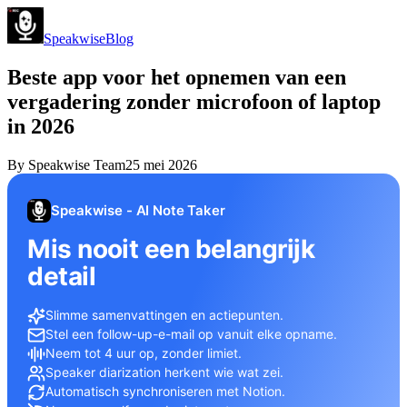
Speakwise
Blog
Beste app voor het opnemen van een
vergadering zonder microfoon of laptop
in 2026
By
Speakwise Team
25 mei 2026
Speakwise - AI Note Taker
Mis nooit een belangrijk
detail
Slimme samenvattingen en actiepunten.
Stel een follow-up-e-mail op vanuit elke opname.
Neem tot 4 uur op, zonder limiet.
Speaker diarization herkent wie wat zei.
Automatisch synchroniseren met Notion.