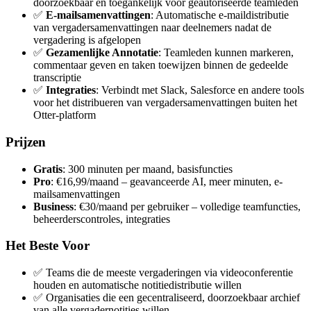
doorzoekbaar en toegankelijk voor geautoriseerde teamleden
✅
E-mailsamenvattingen
: Automatische e-maildistributie
van vergadersamenvattingen naar deelnemers nadat de
vergadering is afgelopen
✅
Gezamenlijke Annotatie
: Teamleden kunnen markeren,
commentaar geven en taken toewijzen binnen de gedeelde
transcriptie
✅
Integraties
: Verbindt met Slack, Salesforce en andere tools
voor het distribueren van vergadersamenvattingen buiten het
Otter-platform
Prijzen
Gratis
: 300 minuten per maand, basisfuncties
Pro
: €16,99/maand – geavanceerde AI, meer minuten, e-
mailsamenvattingen
Business
: €30/maand per gebruiker – volledige teamfuncties,
beheerderscontroles, integraties
Het Beste Voor
✅ Teams die de meeste vergaderingen via videoconferentie
houden en automatische notitiedistributie willen
✅ Organisaties die een gecentraliseerd, doorzoekbaar archief
van alle vergadernotities willen