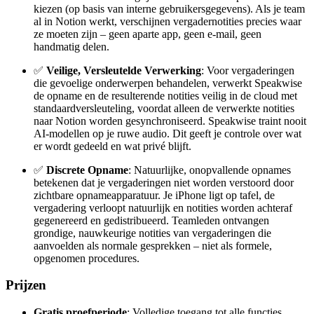
kiezen (op basis van interne gebruikersgegevens). Als je team
al in Notion werkt, verschijnen vergadernotities precies waar
ze moeten zijn – geen aparte app, geen e-mail, geen
handmatig delen.
✅
Veilige, Versleutelde Verwerking
: Voor vergaderingen
die gevoelige onderwerpen behandelen, verwerkt Speakwise
de opname en de resulterende notities veilig in de cloud met
standaardversleuteling, voordat alleen de verwerkte notities
naar Notion worden gesynchroniseerd. Speakwise traint nooit
AI-modellen op je ruwe audio. Dit geeft je controle over wat
er wordt gedeeld en wat privé blijft.
✅
Discrete Opname
: Natuurlijke, onopvallende opnames
betekenen dat je vergaderingen niet worden verstoord door
zichtbare opnameapparatuur. Je iPhone ligt op tafel, de
vergadering verloopt natuurlijk en notities worden achteraf
gegenereerd en gedistribueerd. Teamleden ontvangen
grondige, nauwkeurige notities van vergaderingen die
aanvoelden als normale gesprekken – niet als formele,
opgenomen procedures.
Prijzen
Gratis proefperiode
: Volledige toegang tot alle functies