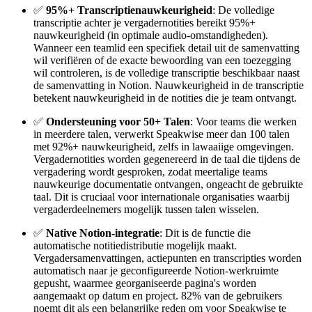
✅
95%+ Transcriptienauwkeurigheid
: De volledige
transcriptie achter je vergadernotities bereikt 95%+
nauwkeurigheid (in optimale audio-omstandigheden).
Wanneer een teamlid een specifiek detail uit de samenvatting
wil verifiëren of de exacte bewoording van een toezegging
wil controleren, is de volledige transcriptie beschikbaar naast
de samenvatting in Notion. Nauwkeurigheid in de transcriptie
betekent nauwkeurigheid in de notities die je team ontvangt.
✅
Ondersteuning voor 50+ Talen
: Voor teams die werken
in meerdere talen, verwerkt Speakwise meer dan 100 talen
met 92%+ nauwkeurigheid, zelfs in lawaaiige omgevingen.
Vergadernotities worden gegenereerd in de taal die tijdens de
vergadering wordt gesproken, zodat meertalige teams
nauwkeurige documentatie ontvangen, ongeacht de gebruikte
taal. Dit is cruciaal voor internationale organisaties waarbij
vergaderdeelnemers mogelijk tussen talen wisselen.
✅
Native Notion-integratie
: Dit is de functie die
automatische notitiedistributie mogelijk maakt.
Vergadersamenvattingen, actiepunten en transcripties worden
automatisch naar je geconfigureerde Notion-werkruimte
gepusht, waarmee georganiseerde pagina's worden
aangemaakt op datum en project. 82% van de gebruikers
noemt dit als een belangrijke reden om voor Speakwise te