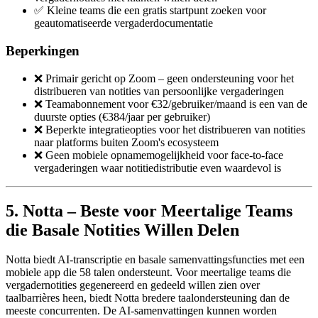
✅ Kleine teams die een gratis startpunt zoeken voor
geautomatiseerde vergaderdocumentatie
Beperkingen
❌ Primair gericht op Zoom – geen ondersteuning voor het
distribueren van notities van persoonlijke vergaderingen
❌ Teamabonnement voor €32/gebruiker/maand is een van de
duurste opties (€384/jaar per gebruiker)
❌ Beperkte integratieopties voor het distribueren van notities
naar platforms buiten Zoom's ecosysteem
❌ Geen mobiele opnamemogelijkheid voor face-to-face
vergaderingen waar notitiedistributie even waardevol is
5. Notta – Beste voor Meertalige Teams
die Basale Notities Willen Delen
Notta biedt AI-transcriptie en basale samenvattingsfuncties met een
mobiele app die 58 talen ondersteunt. Voor meertalige teams die
vergadernotities gegenereerd en gedeeld willen zien over
taalbarrières heen, biedt Notta bredere taalondersteuning dan de
meeste concurrenten. De AI-samenvattingen kunnen worden