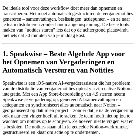
De ideale tool voor deze workflow doet meer dan opnemen en
transcriberen. Het moet automatisch gestructureerde vergadernotities
genereren – samenvattingen, beslissingen, actiepunten – en ze naar
je team distribueren zonder handmatige inspanning. De beste tools
maken van "notities sturen" iets dat op de achtergrond plaatsvindt,
niet iets dat 30 minuten van je middag kost.
1. Speakwise – Beste Algehele App voor
het Opnemen van Vergaderingen en
Automatisch Versturen van Notities
Speakwise is een iOS-native AI-vergaderassistent die het probleem
van de distributie van vergadernotities oplost via zijn native Notion-
integratie. Met een App Store-beoordeling van 4,9 sterren neemt
Speakwise je vergadering op, genereert AI-samenvattingen en
actiepunten en synchroniseert alles automatisch naar Notion –
georganiseerd op datum en project – zonder dat je na de vergadering
ook maar een vinger hoeft uit te steken. Je team hoeft niet op jou te
wachten om notities op te schrijven. Ze hoeven niet te vragen wat er
is besloten. De notities staan al in je gedeelde Notion-werkruimte,
gestructureerd en klaar om actie op te ondernemen.