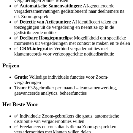
vergaderingen zonder kosten
✅
Automatische Samenvattingen
: AI-gegenereerde
vergadersamenvattingen gedistribueerd naar deelnemers na
elk Zoom-gesprek
✅
Detectie van Actiepunten
: AI identificeert taken en
toezeggingen uit de vergadering en neemt ze op in de
gedistribueerde notities
✅
Deelbare Hoogtepuntclips
: Mogelijkheid om specifieke
momenten uit vergaderingen met context te maken en te delen
✅
CRM-integratie
: Verbind vergadernotities met
klantenrecords voor verkoopgerichte notitiedistributie
Prijzen
Gratis
: Volledige individuele functies voor Zoom-
vergaderingen
Team
: €32/gebruiker per maand – teamsamenwerking,
geavanceerde analytics, beheerfuncties
Het Beste Voor
✅ Individuele Zoom-gebruikers die gratis, automatische
distributie van vergadernotities willen
✅ Freelancers en consultants die na Zoom-gesprekken
vergadernotities met klanten willen delen