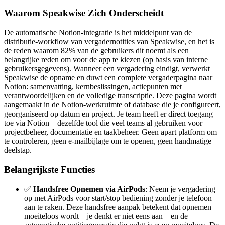
Waarom Speakwise Zich Onderscheidt
De automatische Notion-integratie is het middelpunt van de
distributie-workflow van vergadernotities van Speakwise, en het is
de reden waarom 82% van de gebruikers dit noemt als een
belangrijke reden om voor de app te kiezen (op basis van interne
gebruikersgegevens). Wanneer een vergadering eindigt, verwerkt
Speakwise de opname en duwt een complete vergaderpagina naar
Notion: samenvatting, kernbeslissingen, actiepunten met
verantwoordelijken en de volledige transcriptie. Deze pagina wordt
aangemaakt in de Notion-werkruimte of database die je configureert,
georganiseerd op datum en project. Je team heeft er direct toegang
toe via Notion – dezelfde tool die veel teams al gebruiken voor
projectbeheer, documentatie en taakbeheer. Geen apart platform om
te controleren, geen e-mailbijlage om te openen, geen handmatige
deelstap.
Belangrijkste Functies
✅
Handsfree Opnemen via AirPods
: Neem je vergadering
op met AirPods voor start/stop bediening zonder je telefoon
aan te raken. Deze handsfree aanpak betekent dat opnemen
moeiteloos wordt – je denkt er niet eens aan – en de