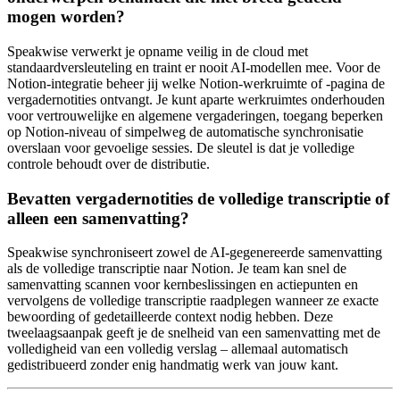
mogen worden?
Speakwise verwerkt je opname veilig in de cloud met
standaardversleuteling en traint er nooit AI-modellen mee. Voor de
Notion-integratie beheer jij welke Notion-werkruimte of -pagina de
vergadernotities ontvangt. Je kunt aparte werkruimtes onderhouden
voor vertrouwelijke en algemene vergaderingen, toegang beperken
op Notion-niveau of simpelweg de automatische synchronisatie
overslaan voor gevoelige sessies. De sleutel is dat je volledige
controle behoudt over de distributie.
Bevatten vergadernotities de volledige transcriptie of
alleen een samenvatting?
Speakwise synchroniseert zowel de AI-gegenereerde samenvatting
als de volledige transcriptie naar Notion. Je team kan snel de
samenvatting scannen voor kernbeslissingen en actiepunten en
vervolgens de volledige transcriptie raadplegen wanneer ze exacte
bewoording of gedetailleerde context nodig hebben. Deze
tweelaagsaanpak geeft je de snelheid van een samenvatting met de
volledigheid van een volledig verslag – allemaal automatisch
gedistribueerd zonder enig handmatig werk van jouw kant.