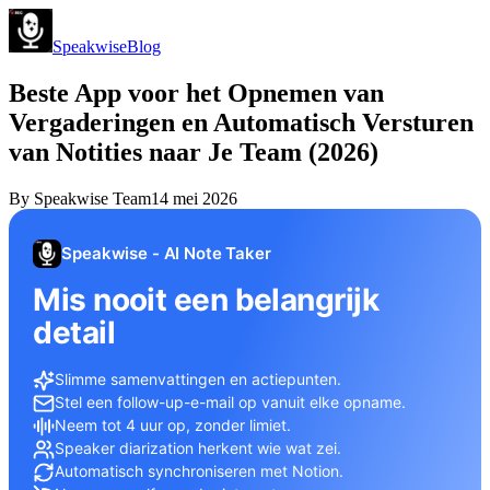
Speakwise
Blog
Beste App voor het Opnemen van
Vergaderingen en Automatisch Versturen
van Notities naar Je Team (2026)
By
Speakwise Team
14 mei 2026
Speakwise - AI Note Taker
Mis nooit een belangrijk
detail
Slimme samenvattingen en actiepunten.
Stel een follow-up-e-mail op vanuit elke opname.
Neem tot 4 uur op, zonder limiet.
Speaker diarization herkent wie wat zei.
Automatisch synchroniseren met Notion.