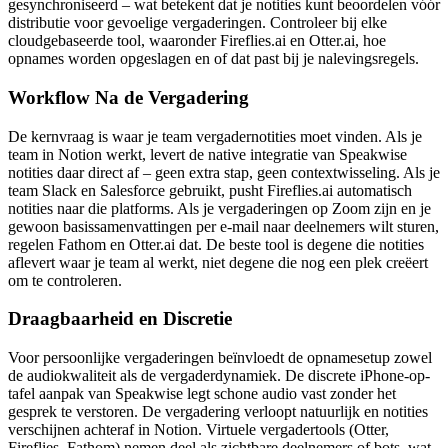
gesynchroniseerd – wat betekent dat je notities kunt beoordelen vóór
distributie voor gevoelige vergaderingen. Controleer bij elke
cloudgebaseerde tool, waaronder Fireflies.ai en Otter.ai, hoe
opnames worden opgeslagen en of dat past bij je nalevingsregels.
Workflow Na de Vergadering
De kernvraag is waar je team vergadernotities moet vinden. Als je
team in Notion werkt, levert de native integratie van Speakwise
notities daar direct af – geen extra stap, geen contextwisseling. Als je
team Slack en Salesforce gebruikt, pusht Fireflies.ai automatisch
notities naar die platforms. Als je vergaderingen op Zoom zijn en je
gewoon basissamenvattingen per e-mail naar deelnemers wilt sturen,
regelen Fathom en Otter.ai dat. De beste tool is degene die notities
aflevert waar je team al werkt, niet degene die nog een plek creëert
om te controleren.
Draagbaarheid en Discretie
Voor persoonlijke vergaderingen beïnvloedt de opnamesetup zowel
de audiokwaliteit als de vergaderdynamiek. De discrete iPhone-op-
tafel aanpak van Speakwise legt schone audio vast zonder het
gesprek te verstoren. De vergadering verloopt natuurlijk en notities
verschijnen achteraf in Notion. Virtuele vergadertools (Otter,
Fireflies, Fathom) nemen deel als zichtbare deelnemers of bots, wat