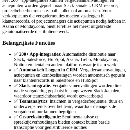
Met 200+ app-integraties kunnen vergadersamenvattingen en
actiepunten worden gepusht naar Slack-kanalen, CRM-records,
projectbeheerboards en e-mail – allemaal automatisch. Voor
verkoopteams die vergadernotities moeten vastleggen bij
klantenrecords, of projectmanagers die actiepunten nodig hebben in
Asana of Monday.com, biedt Fireflies het meest uitgebreide
geautomatiseerde distributienetwerk.
Belangrijkste Functies
✅
200+ App-integraties
: Automatische distributie naar
Slack, Salesforce, HubSpot, Asana, Trello, Monday.com,
Notion en tientallen andere platforms waar je team werkt
✅
Automatisch Loggen in CRM
: Vergadersamenvattingen,
actiepunten en kernbeslissingen worden automatisch gepusht
naar klantenrecords in Salesforce en HubSpot
✅
Slack-integratie
: Vergadersamenvattingen worden direct
na de vergadering geplaatst in aangewezen Slack-kanalen,
waardoor teamzichtbaarheid wordt gewaarborgd
✅
Teamanalytics
: Inzichten in vergaderfrequentie, duur en
onderwerpstrends over het team, waardoor managers de
vergadercultuur kunnen begrijpen
✅
Gespreksintelligentie
: Sentimentanalyse en
spreektijdverhoudingen bieden context buiten basale
transcriptie voor gedistribueerde notities