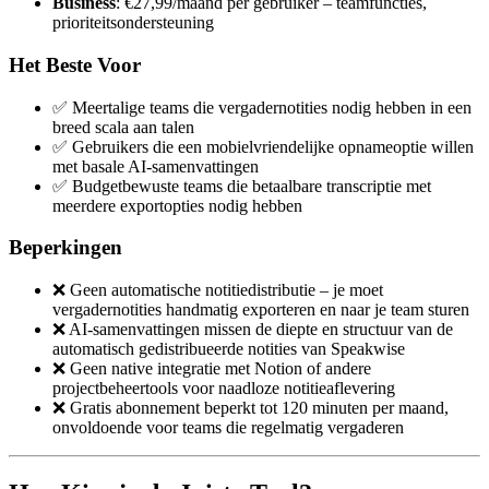
Business
: €27,99/maand per gebruiker – teamfuncties,
prioriteitsondersteuning
Het Beste Voor
✅ Meertalige teams die vergadernotities nodig hebben in een
breed scala aan talen
✅ Gebruikers die een mobielvriendelijke opnameoptie willen
met basale AI-samenvattingen
✅ Budgetbewuste teams die betaalbare transcriptie met
meerdere exportopties nodig hebben
Beperkingen
❌ Geen automatische notitiedistributie – je moet
vergadernotities handmatig exporteren en naar je team sturen
❌ AI-samenvattingen missen de diepte en structuur van de
automatisch gedistribueerde notities van Speakwise
❌ Geen native integratie met Notion of andere
projectbeheertools voor naadloze notitieaflevering
❌ Gratis abonnement beperkt tot 120 minuten per maand,
onvoldoende voor teams die regelmatig vergaderen