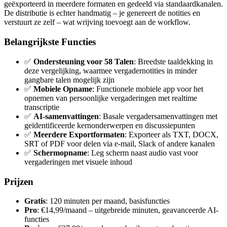
geëxporteerd in meerdere formaten en gedeeld via standaardkanalen.
De distributie is echter handmatig – je genereert de notities en
verstuurt ze zelf – wat wrijving toevoegt aan de workflow.
Belangrijkste Functies
✅
Ondersteuning voor 58 Talen
: Breedste taaldekking in
deze vergelijking, waarmee vergadernotities in minder
gangbare talen mogelijk zijn
✅
Mobiele Opname
: Functionele mobiele app voor het
opnemen van persoonlijke vergaderingen met realtime
transcriptie
✅
AI-samenvattingen
: Basale vergadersamenvattingen met
geïdentificeerde kernonderwerpen en discussiepunten
✅
Meerdere Exportformaten
: Exporteer als TXT, DOCX,
SRT of PDF voor delen via e-mail, Slack of andere kanalen
✅
Schermopname
: Leg scherm naast audio vast voor
vergaderingen met visuele inhoud
Prijzen
Gratis
: 120 minuten per maand, basisfuncties
Pro
: €14,99/maand – uitgebreide minuten, geavanceerde AI-
functies