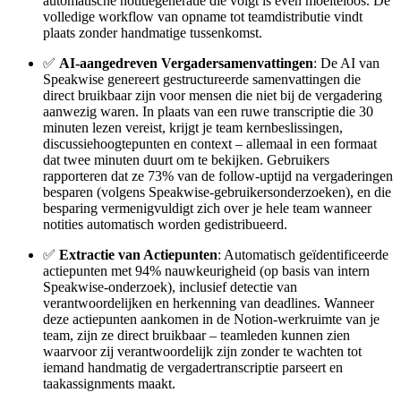
automatische notitiegeneratie die volgt is even moeiteloos. De
volledige workflow van opname tot teamdistributie vindt
plaats zonder handmatige tussenkomst.
✅
AI-aangedreven Vergadersamenvattingen
: De AI van
Speakwise genereert gestructureerde samenvattingen die
direct bruikbaar zijn voor mensen die niet bij de vergadering
aanwezig waren. In plaats van een ruwe transcriptie die 30
minuten lezen vereist, krijgt je team kernbeslissingen,
discussiehoogtepunten en context – allemaal in een formaat
dat twee minuten duurt om te bekijken. Gebruikers
rapporteren dat ze 73% van de follow-uptijd na vergaderingen
besparen (volgens Speakwise-gebruikersonderzoeken), en die
besparing vermenigvuldigt zich over je hele team wanneer
notities automatisch worden gedistribueerd.
✅
Extractie van Actiepunten
: Automatisch geïdentificeerde
actiepunten met 94% nauwkeurigheid (op basis van intern
Speakwise-onderzoek), inclusief detectie van
verantwoordelijken en herkenning van deadlines. Wanneer
deze actiepunten aankomen in de Notion-werkruimte van je
team, zijn ze direct bruikbaar – teamleden kunnen zien
waarvoor zij verantwoordelijk zijn zonder te wachten tot
iemand handmatig de vergadertranscriptie parseert en
taakassignments maakt.