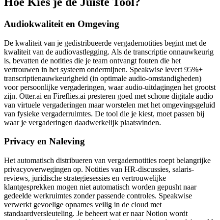
Hoe Kies je de Juiste Tool?
Audiokwaliteit en Omgeving
De kwaliteit van je gedistribueerde vergadernotities begint met de
kwaliteit van de audiovastlegging. Als de transcriptie onnauwkeurig
is, bevatten de notities die je team ontvangt fouten die het
vertrouwen in het systeem ondermijnen. Speakwise levert 95%+
transcriptienauwkeurigheid (in optimale audio-omstandigheden)
voor persoonlijke vergaderingen, waar audio-uitdagingen het grootst
zijn. Otter.ai en Fireflies.ai presteren goed met schone digitale audio
van virtuele vergaderingen maar worstelen met het omgevingsgeluid
van fysieke vergaderruimtes. De tool die je kiest, moet passen bij
waar je vergaderingen daadwerkelijk plaatsvinden.
Privacy en Naleving
Het automatisch distribueren van vergadernotities roept belangrijke
privacyoverwegingen op. Notities van HR-discussies, salaris-
reviews, juridische strategiesessies en vertrouwelijke
klantgesprekken mogen niet automatisch worden gepusht naar
gedeelde werkruimtes zonder passende controles. Speakwise
verwerkt gevoelige opnames veilig in de cloud met
standaardversleuteling. Je beheert wat er naar Notion wordt