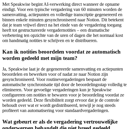
Met Speakwise begint AI-verwerking direct wanneer de opname
eindigt. Voor een typische vergadering van 60 minuten worden de
samenvatting, actiepunten en volledige transcriptie gegenereerd en
binnen enkele minuten gesynchroniseerd naar Notion. Dit betekent
dat je team vrijwel direct na het einde van de vergadering toegang
heeft tot gestructureerde vergadernotities – een dramatische
verbetering ten opzichte van de uren of dagen die het normaal kost
om handmatig notities te schrijven en te distribueren.
Kan ik notities beoordelen voordat ze automatisch
worden gedeeld met mijn team?
Ja, Speakwise laat je de gegenereerde samenvatting en actiepunten
beoordelen en bewerken voor of nadat ze naar Notion zijn
gesynchroniseerd. Voor routinevergaderingen bespaart de
automatische synchronisatie tijd door de beoordelingsstap volledig te
elimineren. Voor gevoelige vergaderingen kun je Speakwise
configureren om notities te bewaren voor je beoordeling voordat ze
worden gedeeld. Deze flexibiliteit zorgt ervoor dat je de controle
behoudt over wat er wordt gedistribueerd, terwijl je nog steeds
profiteert van automatisering voor standaardvergaderingen.
Wat gebeurt er als de vergadering vertrouwelijke
onderwerpen behandelt die niet breed gedeeld