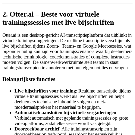
2. Otter.ai – Beste voor virtuele
trainingssessies met live bijschriften
Otter.ai is een desktop-gericht AI-transcriptieplatform dat uitblinkt in
virtuele trainingsomgevingen. De realtime transcriptie verschijnt als
live bijschriften tijdens Zoom-, Teams- en Google Meet-sessies, wat
bijzonder nuttig kan zijn voor trainingsscenario's waarbij deelnemers
technische terminologie, codedemonstraties of complexe instructies
moeten volgen. De samenwerkwerkruimte stelt teams in staat
trainingstranscripten te annoteren met hun eigen notities en vragen.
Belangrijkste functies
Live bijschriften voor training
: Realtime transcriptie tijdens
virtuele trainingssessies werkt als live bijschriften en helpt
deelnemers technische inhoud te volgen en niet-
moedertaalsprekers het materiaal te begrijpen.
Automatisch aansluiten bij virtuele vergaderingen
:
Verbindt automatisch met geplande trainingssessies op grote
videoplatforms, zodat elke sessie wordt vastgelegd.
Doorzoekbaar archief
: Alle trainingstranscripten zijn
doorzoekbaar op trefwoord, waardoor het gemakkelijk is