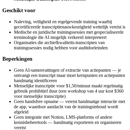
Geschikt voor
Naleving, veiligheid en regelgevende training waarbij
gecertificeerde transcriptienauwkeurigheid wettelijk vereist is
Medische en juridische trainingssessies met gespecialiseerde
terminologie die AI mogelijk verkeerd interpreteert
Organisaties die archiefkwaliteits-transcripten van
trainingssessies nodig hebben voor auditdoeleinden
Beperkingen
Geen AI-samenvattingen of extractie van actiepunten — je
ontvangt een transcript maar moet kernpunten en actiepunten
handmatig identificeren
Menselijke transcriptie voor $1,50/minuut maakt regelmatig
gebruik prohibitief duur (een workshop van 4 uur kost $360
voor menselijke transcriptie)
Geen handsfree opname — vereist handmatige interactie met
de app, waardoor aandacht van de trainingsinhoud wordt
afgeleid
Geen integratie met Notion, LMS-platforms of andere
kennisbeheertools — handmatig exporteren en organiseren
vereist