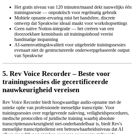
Het gratis niveau van 120 minuten/maand dekt nauwelijks één
trainingssessie — onpraktisch voor regelmatig gebruik
Mobiele opname-ervaring mist het handsfree, discrete
ontwerp dat Speakwise ideaal maakt voor workshopsettings
Geen native Notion-integratie — het creëren van een
doorzoekbare kennisbasis uit trainingsinhoud vereist
handmatige inspanning
AI-samenvattingskwaliteit voor uitgebreide trainingssessies
evenaart niet de gestructureerde onderwerpgebaseerde output
van Speakwise
5. Rev Voice Recorder – Beste voor
trainingssessies die gecertificeerde
nauwkeurigheid vereisen
Rev Voice Recorder biedt hoogwaardige audio-opname met de
unieke optie van professionele menselijke transcriptie. Voor
trainingssessies over regelgevende naleving, veiligheidsprocedures,
medische protocollen of juridische training waarbij absolute
transcriptienauwkeurigheid niet-onderhandelbaar is, biedt Rev's
menselijke transcriptiedienst een betrouwbaarheidsniveau dat AI