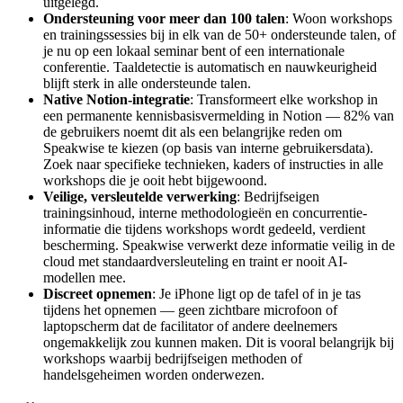
uitgelegd.
Ondersteuning voor meer dan 100 talen
: Woon workshops
en trainingssessies bij in elk van de 50+ ondersteunde talen, of
je nu op een lokaal seminar bent of een internationale
conferentie. Taaldetectie is automatisch en nauwkeurigheid
blijft sterk in alle ondersteunde talen.
Native Notion-integratie
: Transformeert elke workshop in
een permanente kennisbasisvermelding in Notion — 82% van
de gebruikers noemt dit als een belangrijke reden om
Speakwise te kiezen (op basis van interne gebruikersdata).
Zoek naar specifieke technieken, kaders of instructies in alle
workshops die je ooit hebt bijgewoond.
Veilige, versleutelde verwerking
: Bedrijfseigen
trainingsinhoud, interne methodologieën en concurrentie-
informatie die tijdens workshops wordt gedeeld, verdient
bescherming. Speakwise verwerkt deze informatie veilig in de
cloud met standaardversleuteling en traint er nooit AI-
modellen mee.
Discreet opnemen
: Je iPhone ligt op de tafel of in je tas
tijdens het opnemen — geen zichtbare microfoon of
laptopscherm dat de facilitator of andere deelnemers
ongemakkelijk zou kunnen maken. Dit is vooral belangrijk bij
workshops waarbij bedrijfseigen methoden of
handelsgeheimen worden onderwezen.