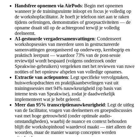
Handsfree opnemen via AirPods
: Begin met opnemen
wanneer je de trainingsruimte inloopt en focus je volledig op
de workshopfacilitator. Je hoeft je telefoon niet aan te raken
tijdens oefeningen, demonstraties of groepsactiviteiten — de
opname draait stil op de achtergrond terwijl je volledig
deelneemt.
AI-gestuurde vergadersamenvattingen
: Condenseert
workshopsessies van meerdere uren in gestructureerde
samenvattingen georganiseerd op onderwerp, kernbegrip en
praktisch leerpunt — waardoor 73% van de post-sessie
reviewtijd wordt bespaard (volgens onderzoek onder
Speakwise-gebruikers) vergeleken met het reviewen van ruwe
notities of het opnieuw afspelen van volledige opnames.
Extractie van actiepunten
: Legt specifieke vervolgstaken,
huiswerkopdrachten en praktijkaanbevelingen vast uit
trainingssessies met 94% nauwkeurigheid (op basis van
interne tests van Speakwise), zodat je daadwerkelijk
implementeert wat je hebt geleerd.
Meer dan 95% transcriptienauwkeurigheid
: Legt de uitleg
van de facilitator, vragen van deelnemers en groepsdiscussies
vast met hoge getrouwheid (onder optimale audio-
omstandigheden), waarbij de nuance en context behouden
blijft die workshopinhoud waardevol maakt — niet alleen de
woorden, maar de manier waarop concepten werden