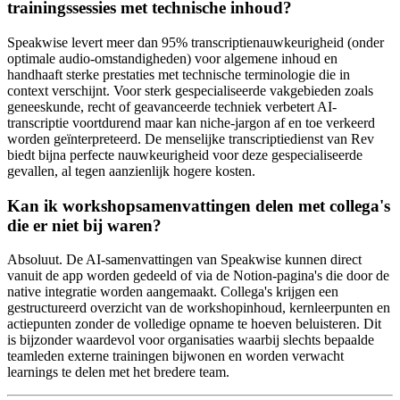
trainingssessies met technische inhoud?
Speakwise levert meer dan 95% transcriptienauwkeurigheid (onder
optimale audio-omstandigheden) voor algemene inhoud en
handhaaft sterke prestaties met technische terminologie die in
context verschijnt. Voor sterk gespecialiseerde vakgebieden zoals
geneeskunde, recht of geavanceerde techniek verbetert AI-
transcriptie voortdurend maar kan niche-jargon af en toe verkeerd
worden geïnterpreteerd. De menselijke transcriptiedienst van Rev
biedt bijna perfecte nauwkeurigheid voor deze gespecialiseerde
gevallen, al tegen aanzienlijk hogere kosten.
Kan ik workshopsamenvattingen delen met collega's
die er niet bij waren?
Absoluut. De AI-samenvattingen van Speakwise kunnen direct
vanuit de app worden gedeeld of via de Notion-pagina's die door de
native integratie worden aangemaakt. Collega's krijgen een
gestructureerd overzicht van de workshopinhoud, kernleerpunten en
actiepunten zonder de volledige opname te hoeven beluisteren. Dit
is bijzonder waardevol voor organisaties waarbij slechts bepaalde
teamleden externe trainingen bijwonen en worden verwacht
learnings te delen met het bredere team.