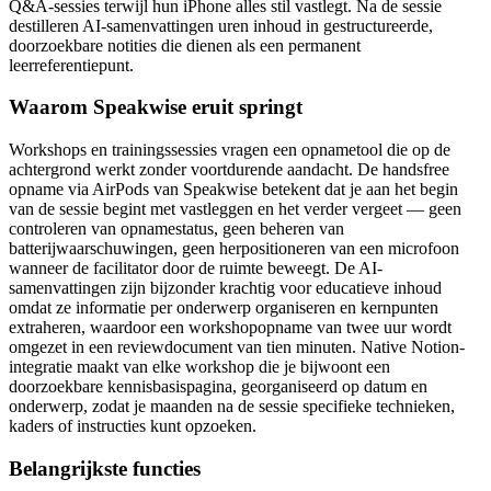
Q&A-sessies terwijl hun iPhone alles stil vastlegt. Na de sessie
destilleren AI-samenvattingen uren inhoud in gestructureerde,
doorzoekbare notities die dienen als een permanent
leerreferentiepunt.
Waarom Speakwise eruit springt
Workshops en trainingssessies vragen een opnametool die op de
achtergrond werkt zonder voortdurende aandacht. De handsfree
opname via AirPods van Speakwise betekent dat je aan het begin
van de sessie begint met vastleggen en het verder vergeet — geen
controleren van opnamestatus, geen beheren van
batterijwaarschuwingen, geen herpositioneren van een microfoon
wanneer de facilitator door de ruimte beweegt. De AI-
samenvattingen zijn bijzonder krachtig voor educatieve inhoud
omdat ze informatie per onderwerp organiseren en kernpunten
extraheren, waardoor een workshopopname van twee uur wordt
omgezet in een reviewdocument van tien minuten. Native Notion-
integratie maakt van elke workshop die je bijwoont een
doorzoekbare kennisbasispagina, georganiseerd op datum en
onderwerp, zodat je maanden na de sessie specifieke technieken,
kaders of instructies kunt opzoeken.
Belangrijkste functies