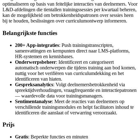
optimaliseren op basis van feitelijke interacties van deelnemers. Voor
L&D-afdelingen die tientallen trainingssessies per kwartaal beheren,
kan de mogelijkheid om betrokkenheidspatronen over sessies heen
bij te houden, beslissingen over curriculumontwerp informeren.
Belangrijkste functies
200+ App-integraties
: Push trainingstranscripten,
samenvattingen en kernpunten direct naar LMS-platforms,
HR-systemen en kennisbases.
Onderwerpsbeheer
: Identificeert en categoriseert
automatisch onderwerpen die tijdens training aan bod komen,
nuttig voor het verifiëren van curriculumdekking en het
identificeren van hiaten.
Gespreksanalytics
: Volgt deelnemersbetrokkenheid via
spreektijdverhoudingen, vraagfrequentie en interactiepatronen
— waardevolle data voor trainingsmanagers.
Sentimentanalyse
: Meet de reacties van deelnemers op
verschillende trainingsmodules en helpt facilitators inhoud te
identificeren die aanslaat of verwarring veroorzaakt.
Prijs
Gratis
: Beperkte functies en minuten