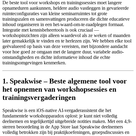
De beste tool voor workshops en trainingssessies moet langere
opnameduren aankunnen, heldere audio vastleggen in gevarieerde
ruimteconfiguraties van kleine seminarruimtes tot grote
trainingszalen en samenvattingen produceren die dichte educatieve
inhoud organiseren in een het-waard-om-te-raadplegen formaat.
Integratie met kennisbeheertools is ook cruciaal —
workshopinzichten zijn alleen waardevol als ze weken of maanden
later gemakkelijk te vinden en te herlezen zijn. We hebben elke tool
geëvalueerd op basis van deze vereisten, met bijzondere aandacht
voor hoe goed ze omgaan met de langere duur, variabele audio-
omstandigheden en dichte informatieve inhoud die echte
trainingsomgevingen kenmerken.
1. Speakwise – Beste algemene tool voor
het opnemen van workshopsessies en
trainingsvergaderingen
Speakwise is een iOS-native AI-vergaderassistent die het
fundamentele workshopparadox oplost: je kunt niet volledig
deelnemen en tegelijkertijd uitgebreide notities maken. Met een 4,9-
sterren beoordeling in de App Store laat Speakwise deelnemers
volledig betrokken zijn bij praktijkoefeningen, groepsdiscussies en