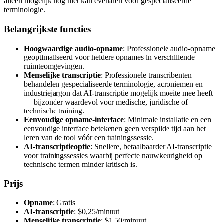
alleen mogelijk nog niet kan evenaren voor gespecialiseerde
terminologie.
Belangrijkste functies
Hoogwaardige audio-opname
: Professionele audio-opname
geoptimaliseerd voor heldere opnames in verschillende
ruimteomgevingen.
Menselijke transcriptie
: Professionele transcribenten
behandelen gespecialiseerde terminologie, acroniemen en
industriejargon dat AI-transcriptie mogelijk moeite mee heeft
— bijzonder waardevol voor medische, juridische of
technische training.
Eenvoudige opname-interface
: Minimale installatie en een
eenvoudige interface betekenen geen verspilde tijd aan het
leren van de tool vóór een trainingssessie.
AI-transcriptieoptie
: Snellere, betaalbaarder AI-transcriptie
voor trainingssessies waarbij perfecte nauwkeurigheid op
technische termen minder kritisch is.
Prijs
Opname
: Gratis
AI-transcriptie
: $0,25/minuut
Menselijke transcriptie
: $1,50/minuut