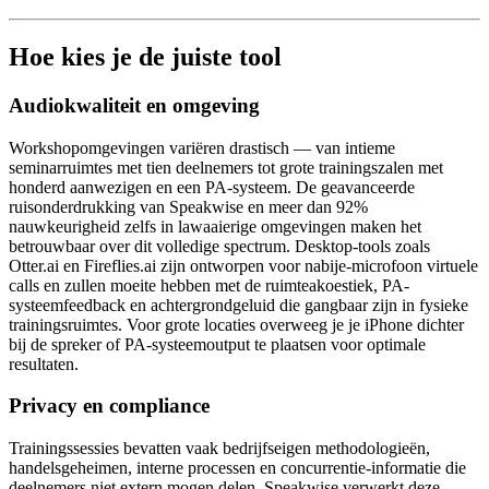
Hoe kies je de juiste tool
Audiokwaliteit en omgeving
Workshopomgevingen variëren drastisch — van intieme
seminarruimtes met tien deelnemers tot grote trainingszalen met
honderd aanwezigen en een PA-systeem. De geavanceerde
ruisonderdrukking van Speakwise en meer dan 92%
nauwkeurigheid zelfs in lawaaierige omgevingen maken het
betrouwbaar over dit volledige spectrum. Desktop-tools zoals
Otter.ai en Fireflies.ai zijn ontworpen voor nabije-microfoon virtuele
calls en zullen moeite hebben met de ruimteakoestiek, PA-
systeemfeedback en achtergrondgeluid die gangbaar zijn in fysieke
trainingsruimtes. Voor grote locaties overweeg je je iPhone dichter
bij de spreker of PA-systeemoutput te plaatsen voor optimale
resultaten.
Privacy en compliance
Trainingssessies bevatten vaak bedrijfseigen methodologieën,
handelsgeheimen, interne processen en concurrentie-informatie die
deelnemers niet extern mogen delen. Speakwise verwerkt deze