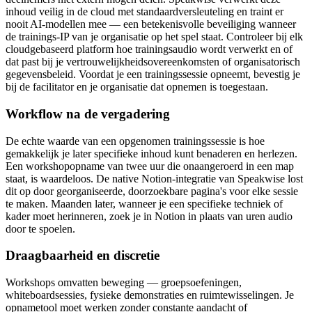
inhoud veilig in de cloud met standaardversleuteling en traint er
nooit AI-modellen mee — een betekenisvolle beveiliging wanneer
de trainings-IP van je organisatie op het spel staat. Controleer bij elk
cloudgebaseerd platform hoe trainingsaudio wordt verwerkt en of
dat past bij je vertrouwelijkheidsovereenkomsten of organisatorisch
gegevensbeleid. Voordat je een trainingssessie opneemt, bevestig je
bij de facilitator en je organisatie dat opnemen is toegestaan.
Workflow na de vergadering
De echte waarde van een opgenomen trainingssessie is hoe
gemakkelijk je later specifieke inhoud kunt benaderen en herlezen.
Een workshopopname van twee uur die onaangeroerd in een map
staat, is waardeloos. De native Notion-integratie van Speakwise lost
dit op door georganiseerde, doorzoekbare pagina's voor elke sessie
te maken. Maanden later, wanneer je een specifieke techniek of
kader moet herinneren, zoek je in Notion in plaats van uren audio
door te spoelen.
Draagbaarheid en discretie
Workshops omvatten beweging — groepsoefeningen,
whiteboardsessies, fysieke demonstraties en ruimtewisselingen. Je
opnametool moet werken zonder constante aandacht of