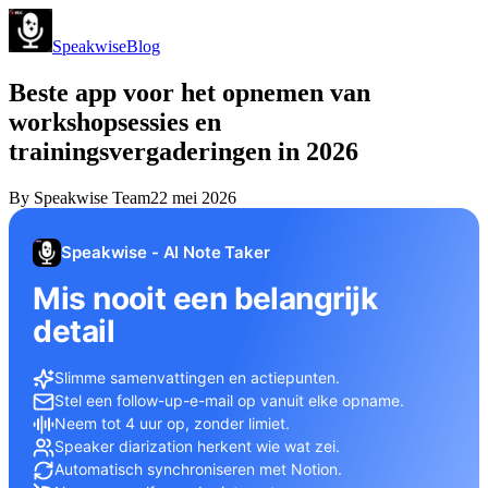
Speakwise
Blog
Beste app voor het opnemen van
workshopsessies en
trainingsvergaderingen in 2026
By
Speakwise Team
22 mei 2026
Speakwise - AI Note Taker
Mis nooit een belangrijk
detail
Slimme samenvattingen en actiepunten.
Stel een follow-up-e-mail op vanuit elke opname.
Neem tot 4 uur op, zonder limiet.
Speaker diarization herkent wie wat zei.
Automatisch synchroniseren met Notion.