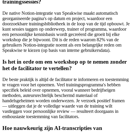
trainingssessies?
De native Notion-integratie van Speakwise maakt automatisch
georganiseerde pagina's op datum en project, waardoor een
doorzoekbare trainingsbibliotheek in de loop van de tijd opbouwt. Je
kunt sessies taggen op onderwerp, trainer of programma, waardoor
een persoonlijke kennisbasis wordt gecreëerd die groeit bij elke
workshop die je bijwoont. Dit is de reden waarom 82% van de
gebruikers Notion-integratie noemt als een belangrijke reden om
Speakwise te kiezen (op basis van interne gebruikersdata).
Is het in orde om een workshop op te nemen zonder
het de facilitator te vertellen?
De beste praktijk is altijd de facilitator te informeren en toestemming
te vragen voor het opnemen. Veel trainingsprogramma's hebben
specifiek beleid over opnemen, vooral wanneer bedrijfseigen
methoden, auteursrechtelijk beschermd materiaal of
handelsgeheimen worden onderwezen. Je verzoek positief framen
— uitleggen dat je de volledige waarde van de training wilt
vastleggen voor persoonlijke review — resulteert doorgaans in
enthousiaste toestemming van facilitators.
Hoe nauwkeurig zijn AI-transcripties van