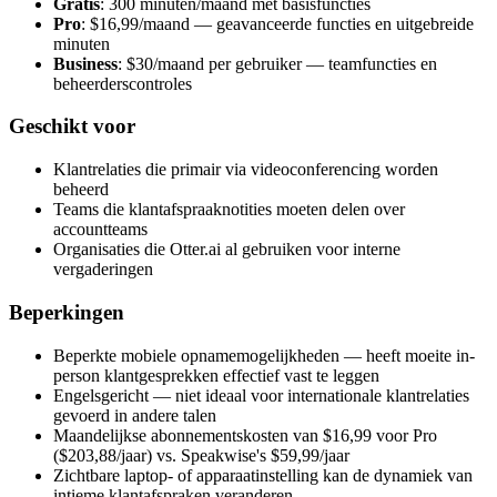
Gratis
: 300 minuten/maand met basisfuncties
Pro
: $16,99/maand — geavanceerde functies en uitgebreide
minuten
Business
: $30/maand per gebruiker — teamfuncties en
beheerderscontroles
Geschikt voor
Klantrelaties die primair via videoconferencing worden
beheerd
Teams die klantafspraaknotities moeten delen over
accountteams
Organisaties die Otter.ai al gebruiken voor interne
vergaderingen
Beperkingen
Beperkte mobiele opnamemogelijkheden — heeft moeite in-
person klantgesprekken effectief vast te leggen
Engelsgericht — niet ideaal voor internationale klantrelaties
gevoerd in andere talen
Maandelijkse abonnementskosten van $16,99 voor Pro
($203,88/jaar) vs. Speakwise's $59,99/jaar
Zichtbare laptop- of apparaatinstelling kan de dynamiek van
intieme klantafspraken veranderen