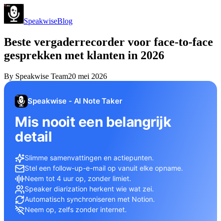
Speakwise
Blog
Beste vergaderrecorder voor face-to-face
gesprekken met klanten in 2026
By
Speakwise Team
20 mei 2026
Speakwise - AI Note Taker
Mis nooit een belangrijk
detail
Slimme samenvattingen en actiepunten.
Stel een follow-up-e-mail op vanuit elke opname.
Neem tot 4 uur op, zonder limiet.
Speaker diarization herkent wie wat zei.
Automatisch synchroniseren met Notion.
Neem op, zelfs zonder internet.