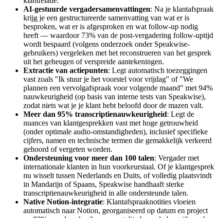
klantrelatie.
AI-gestuurde vergadersamenvattingen
: Na je klantafspraak
krijg je een gestructureerde samenvatting van wat er is
besproken, wat er is afgesproken en wat follow-up nodig
heeft — waardoor 73% van de post-vergadering follow-uptijd
wordt bespaard (volgens onderzoek onder Speakwise-
gebruikers) vergeleken met het reconstrueren van het gesprek
uit het geheugen of verspreide aantekeningen.
Extractie van actiepunten
: Legt automatisch toezeggingen
vast zoals "Ik stuur je het voorstel voor vrijdag" of "We
plannen een vervolgafspraak voor volgende maand" met 94%
nauwkeurigheid (op basis van interne tests van Speakwise),
zodat niets wat je je klant hebt beloofd door de mazen valt.
Meer dan 95% transcriptienauwkeurigheid
: Legt de
nuances van klantgesprekken vast met hoge getrouwheid
(onder optimale audio-omstandigheden), inclusief specifieke
cijfers, namen en technische termen die gemakkelijk verkeerd
gehoord of vergeten worden.
Ondersteuning voor meer dan 100 talen
: Vergader met
internationale klanten in hun voorkeurstaal. Of je klantgesprek
nu wisselt tussen Nederlands en Duits, of volledig plaatsvindt
in Mandarijn of Spaans, Speakwise handhaaft sterke
transcriptienauwkeurigheid in alle ondersteunde talen.
Native Notion-integratie
: Klantafspraaknotities vloeien
automatisch naar Notion, georganiseerd op datum en project