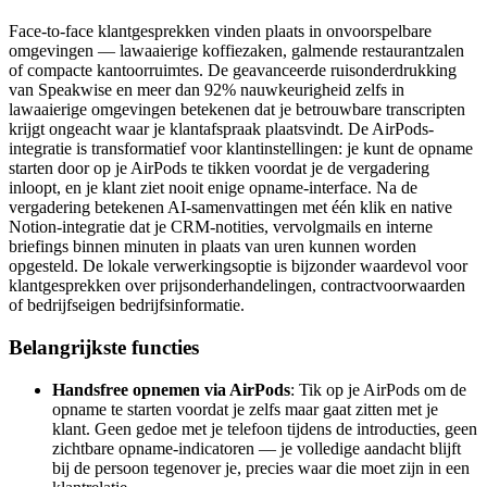
Face-to-face klantgesprekken vinden plaats in onvoorspelbare
omgevingen — lawaaierige koffiezaken, galmende restaurantzalen
of compacte kantoorruimtes. De geavanceerde ruisonderdrukking
van Speakwise en meer dan 92% nauwkeurigheid zelfs in
lawaaierige omgevingen betekenen dat je betrouwbare transcripten
krijgt ongeacht waar je klantafspraak plaatsvindt. De AirPods-
integratie is transformatief voor klantinstellingen: je kunt de opname
starten door op je AirPods te tikken voordat je de vergadering
inloopt, en je klant ziet nooit enige opname-interface. Na de
vergadering betekenen AI-samenvattingen met één klik en native
Notion-integratie dat je CRM-notities, vervolgmails en interne
briefings binnen minuten in plaats van uren kunnen worden
opgesteld. De lokale verwerkingsoptie is bijzonder waardevol voor
klantgesprekken over prijsonderhandelingen, contractvoorwaarden
of bedrijfseigen bedrijfsinformatie.
Belangrijkste functies
Handsfree opnemen via AirPods
: Tik op je AirPods om de
opname te starten voordat je zelfs maar gaat zitten met je
klant. Geen gedoe met je telefoon tijdens de introducties, geen
zichtbare opname-indicatoren — je volledige aandacht blijft
bij de persoon tegenover je, precies waar die moet zijn in een