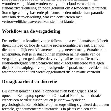
woorden van je klant worden veilig in de cloud verwerkt met
standaardversleuteling en nooit gebruikt om AI-modellen te trainen.
Sommige cloudgebaseerde platforms bieden minder transparantie
over hun dataverwerking, wat kan conflicteren met
vertrouwelijkheidsovereenkomsten met klanten.
Workflow na de vergadering
De snelheid en kwaliteit van je follow-up na een klantafspraak heeft
direct invloed op hoe de klant je professionaliteit ervaart. Een tool
die onmiddellijk een AI-samenvatting genereert met geëxtraheerde
actiepunten, stelt je in staat binnen minuten na het einde van de
vergadering een gedetailleerde vervolgmail te sturen. De native
Notion-integratie van Speakwise maakt georganiseerde verslagen
die je kunt raadplegen voor je volgende afspraak met dezelfde klant,
waardoor continuïteit wordt opgebouwd die de relatie versterkt.
Draagbaarheid en discretie
Bij klantafspraken is hoe je opneemt even belangrijk als of je
opneemt. Een laptop openen om Otter.ai of Fireflies.ai te draaien
creëert een barrière tussen jou en je klant — fysiek en
psychologisch. Een zichtbare opnameopstelling signaleert dat dit een
formele, gedocumenteerde interactie is in plaats van een echt