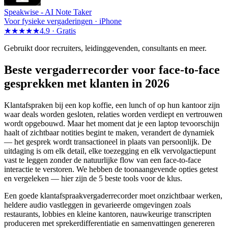
Speakwise -
AI Note Taker
Voor fysieke vergaderingen · iPhone
★★★★★
4.9 ·
Gratis
Gebruikt door recruiters, leidinggevenden, consultants en meer.
Beste vergaderrecorder voor face-to-face
gesprekken met klanten in 2026
Klantafspraken bij een kop koffie, een lunch of op hun kantoor zijn
waar deals worden gesloten, relaties worden verdiept en vertrouwen
wordt opgebouwd. Maar het moment dat je een laptop tevoorschijn
haalt of zichtbaar notities begint te maken, verandert de dynamiek
— het gesprek wordt transactioneel in plaats van persoonlijk. De
uitdaging is om elk detail, elke toezegging en elk vervolgactiepunt
vast te leggen zonder de natuurlijke flow van een face-to-face
interactie te verstoren. We hebben de toonaangevende opties getest
en vergeleken — hier zijn de 5 beste tools voor de klus.
Een goede klantafspraakvergaderrecorder moet onzichtbaar werken,
heldere audio vastleggen in gevarieerde omgevingen zoals
restaurants, lobbies en kleine kantoren, nauwkeurige transcripten
produceren met sprekerdifferentiatie en samenvattingen genereren