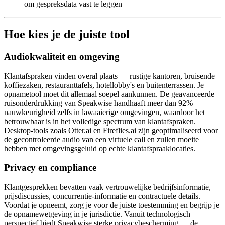
om gespreksdata vast te leggen
Hoe kies je de juiste tool
Audiokwaliteit en omgeving
Klantafspraken vinden overal plaats — rustige kantoren, bruisende
koffiezaken, restauranttafels, hotellobby's en buitenterrassen. Je
opnametool moet dit allemaal soepel aankunnen. De geavanceerde
ruisonderdrukking van Speakwise handhaaft meer dan 92%
nauwkeurigheid zelfs in lawaaierige omgevingen, waardoor het
betrouwbaar is in het volledige spectrum van klantafspraken.
Desktop-tools zoals Otter.ai en Fireflies.ai zijn geoptimaliseerd voor
de gecontroleerde audio van een virtuele call en zullen moeite
hebben met omgevingsgeluid op echte klantafspraaklocaties.
Privacy en compliance
Klantgesprekken bevatten vaak vertrouwelijke bedrijfsinformatie,
prijsdiscussies, concurrentie-informatie en contractuele details.
Voordat je opneemt, zorg je voor de juiste toestemming en begrijp je
de opnamewetgeving in je jurisdictie. Vanuit technologisch
perspectief biedt Speakwise sterke privacybescherming — de