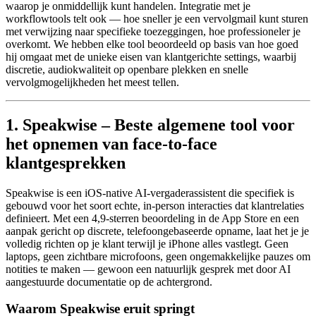
waarop je onmiddellijk kunt handelen. Integratie met je
workflowtools telt ook — hoe sneller je een vervolgmail kunt sturen
met verwijzing naar specifieke toezeggingen, hoe professioneler je
overkomt. We hebben elke tool beoordeeld op basis van hoe goed
hij omgaat met de unieke eisen van klantgerichte settings, waarbij
discretie, audiokwaliteit op openbare plekken en snelle
vervolgmogelijkheden het meest tellen.
1. Speakwise – Beste algemene tool voor
het opnemen van face-to-face
klantgesprekken
Speakwise is een iOS-native AI-vergaderassistent die specifiek is
gebouwd voor het soort echte, in-person interacties dat klantrelaties
definieert. Met een 4,9-sterren beoordeling in de App Store en een
aanpak gericht op discrete, telefoongebaseerde opname, laat het je je
volledig richten op je klant terwijl je iPhone alles vastlegt. Geen
laptops, geen zichtbare microfoons, geen ongemakkelijke pauzes om
notities te maken — gewoon een natuurlijk gesprek met door AI
aangestuurde documentatie op de achtergrond.
Waarom Speakwise eruit springt