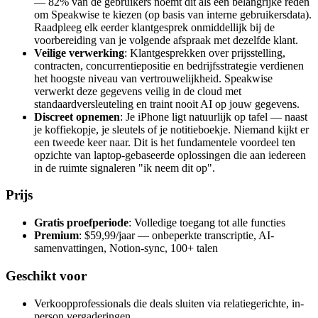
— 82% van de gebruikers noemt dit als een belangrijke reden
om Speakwise te kiezen (op basis van interne gebruikersdata).
Raadpleeg elk eerder klantgesprek onmiddellijk bij de
voorbereiding van je volgende afspraak met dezelfde klant.
Veilige verwerking
: Klantgesprekken over prijsstelling,
contracten, concurrentiepositie en bedrijfsstrategie verdienen
het hoogste niveau van vertrouwelijkheid. Speakwise
verwerkt deze gegevens veilig in de cloud met
standaardversleuteling en traint nooit AI op jouw gegevens.
Discreet opnemen
: Je iPhone ligt natuurlijk op tafel — naast
je koffiekopje, je sleutels of je notitieboekje. Niemand kijkt er
een tweede keer naar. Dit is het fundamentele voordeel ten
opzichte van laptop-gebaseerde oplossingen die aan iedereen
in de ruimte signaleren "ik neem dit op".
Prijs
Gratis proefperiode
: Volledige toegang tot alle functies
Premium
: $59,99/jaar — onbeperkte transcriptie, AI-
samenvattingen, Notion-sync, 100+ talen
Geschikt voor
Verkoopprofessionals die deals sluiten via relatiegerichte, in-
person vergaderingen