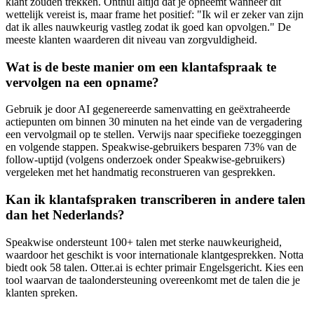
klant zouden trekken. Onthul altijd dat je opneemt wanneer dit
wettelijk vereist is, maar frame het positief: "Ik wil er zeker van zijn
dat ik alles nauwkeurig vastleg zodat ik goed kan opvolgen." De
meeste klanten waarderen dit niveau van zorgvuldigheid.
Wat is de beste manier om een klantafspraak te
vervolgen na een opname?
Gebruik je door AI gegenereerde samenvatting en geëxtraheerde
actiepunten om binnen 30 minuten na het einde van de vergadering
een vervolgmail op te stellen. Verwijs naar specifieke toezeggingen
en volgende stappen. Speakwise-gebruikers besparen 73% van de
follow-uptijd (volgens onderzoek onder Speakwise-gebruikers)
vergeleken met het handmatig reconstrueren van gesprekken.
Kan ik klantafspraken transcriberen in andere talen
dan het Nederlands?
Speakwise ondersteunt 100+ talen met sterke nauwkeurigheid,
waardoor het geschikt is voor internationale klantgesprekken. Notta
biedt ook 58 talen. Otter.ai is echter primair Engelsgericht. Kies een
tool waarvan de taalondersteuning overeenkomt met de talen die je
klanten spreken.