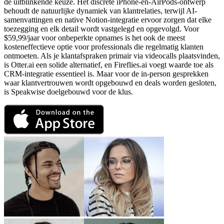
de uitblinkende keuze. Het discrete iPhone-en-AirPods-ontwerp
behoudt de natuurlijke dynamiek van klantrelaties, terwijl AI-
samenvattingen en native Notion-integratie ervoor zorgen dat elke
toezegging en elk detail wordt vastgelegd en opgevolgd. Voor
$59,99/jaar voor onbeperkte opnames is het ook de meest
kosteneffectieve optie voor professionals die regelmatig klanten
ontmoeten. Als je klantafspraken primair via videocalls plaatsvinden,
is Otter.ai een solide alternatief, en Fireflies.ai voegt waarde toe als
CRM-integratie essentieel is. Maar voor de in-person gesprekken
waar klantvertrouwen wordt opgebouwd en deals worden gesloten,
is Speakwise doelgebouwd voor de klus.