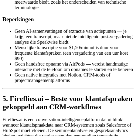
meerwaarde biedt, zoals het onderscheiden van technische
terminologie
Beperkingen
Geen AI-samenvattingen of extractie van actiepunten — je
krijgt een transcript, maar niet de intelligente post-vergadering
analyse die Speakwise biedt
Menselijke transcriptie voor $1,50/minuut is duur voor
frequente klantafspraken (een vergadering van een uur kost
$90)
Geen handsfree opname via AirPods — vereist handmatige
interactie met de telefoon om opnames te starten en te beheren
Geen native integraties met Notion, CRM-tools of
projectmanagementplatforms
5. Fireflies.ai – Beste voor klantafspraken
gekoppeld aan CRM-workflows
Fireflies.ai is een conversation-intelligenceplatform dat uitblinkt
wanneer klantafspraakdata naar CRM-systemen zoals Salesforce of
HubSpot moet vloeien. De sentimentanalyse en gespreksanalytics
bieden inzichten die verder gaan dan eenvoudige transcriptie,