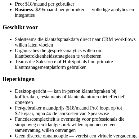
Pro
: $18/maand per gebruiker
Business
: $29/maand per gebruiker — volledige analytics en
integraties
Geschikt voor
Salesteams die klantafspraakdata direct naar CRM-workflows
willen laten vloeien
Organisaties die gespreksanalytics willen om
klantbetrokkenheidsstrategieën te verbeteren
Teams die Salesforce of HubSpot als hun primaire
klantmanagementplatform gebruiken
Beperkingen
Desktop-gericht — kan in-person klantafspraken bij
koffiezaken, restaurants of klantenkantoren niet effectief
opnemen
Per-gebruiker maandprijs ($18/maand Pro) loopt op tot
$216/jaar, bijna 4x de jaarkosten van Speakwise
Functiescomplexiteit is overmatig voor professionals die
simpelweg een klantgesprek willen opnemen en een
samenvatting willen ontvangen
Geen discrete opnameoptie — vereist een virtuele vergadering