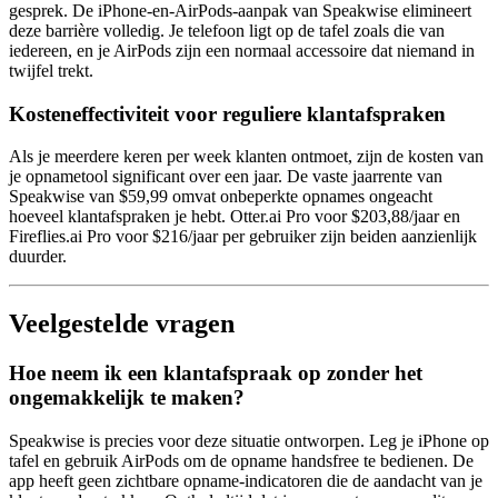
gesprek. De iPhone-en-AirPods-aanpak van Speakwise elimineert
deze barrière volledig. Je telefoon ligt op de tafel zoals die van
iedereen, en je AirPods zijn een normaal accessoire dat niemand in
twijfel trekt.
Kosteneffectiviteit voor reguliere klantafspraken
Als je meerdere keren per week klanten ontmoet, zijn de kosten van
je opnametool significant over een jaar. De vaste jaarrente van
Speakwise van $59,99 omvat onbeperkte opnames ongeacht
hoeveel klantafspraken je hebt. Otter.ai Pro voor $203,88/jaar en
Fireflies.ai Pro voor $216/jaar per gebruiker zijn beiden aanzienlijk
duurder.
Veelgestelde vragen
Hoe neem ik een klantafspraak op zonder het
ongemakkelijk te maken?
Speakwise is precies voor deze situatie ontworpen. Leg je iPhone op
tafel en gebruik AirPods om de opname handsfree te bedienen. De
app heeft geen zichtbare opname-indicatoren die de aandacht van je